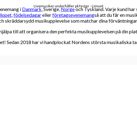
Livemusiker underhåller på fester - Limunt
evenemang i
Danmark
, Sverige,
Norge
och Tyskland. Varje kund har 
llopet
,
födelsedagar
eller
företagsevenemang
så att du får en mus
 och skräddarsydd musikupplevelse som matchar dina förväntningar o
jälpa till att organisera den perfekta musikupplevelsen på din plat
! Sedan 2018 har vi handplockat Nordens största musikaliska talan