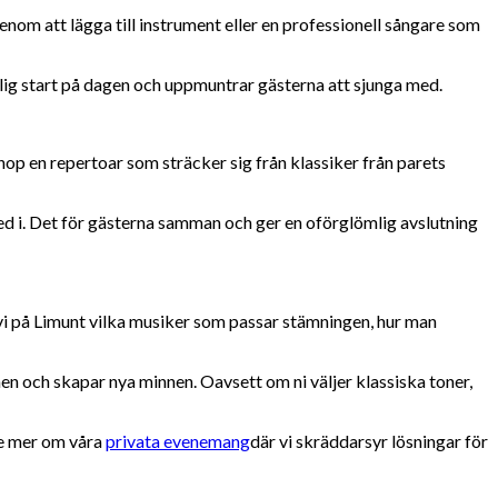
nom att lägga till instrument eller en professionell sångare som
ig start på dagen och uppmuntrar gästerna att sjunga med.
ihop en repertoar som sträcker sig från klassiker från parets
med i. Det för gästerna samman och ger en oförglömlig avslutning
t vi på Limunt vilka musiker som passar stämningen, hur man
nen och skapar nya minnen. Oavsett om ni väljer klassiska toner,
 Se mer om våra
privata evenemang
där vi skräddarsyr lösningar för