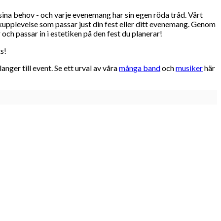
sina behov - och varje evenemang har sin egen röda tråd. Vårt
ikupplevelse som passar just din fest eller ditt evenemang. Genom
ch passar in i estetiken på den fest du planerar!
s!
ger till event. Se ett urval av våra
många band
och
musiker
här