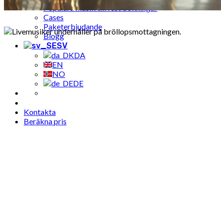
Populära musik till fest bokningar
Cases
Paketerbjudande
Blogg
SV
DA
EN
NO
DE
Kontakta
Beräkna pris