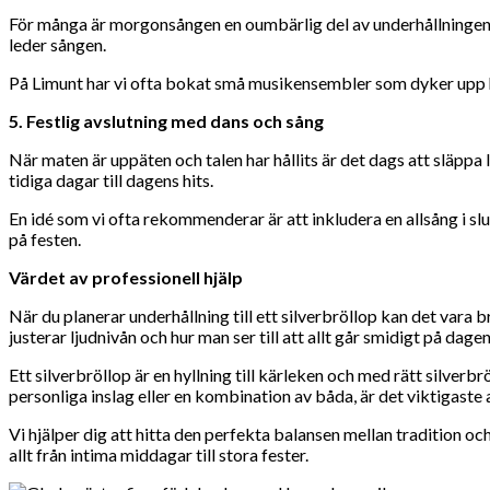
För många är morgonsången en oumbärlig del av underhållningen på
leder sången.
På Limunt har vi ofta bokat små musikensembler som dyker upp h
5. Festlig avslutning med dans och sång
När maten är uppäten och talen har hållits är det dags att släppa 
tidiga dagar till dagens hits.
En idé som vi ofta rekommenderar är att inkludera en allsång i sl
på festen.
Värdet av professionell hjälp
När du planerar underhållning till ett silverbröllop kan det vara
justerar ljudnivån och hur man ser till att allt går smidigt på dagen
Ett silverbröllop är en hyllning till kärleken och med rätt silve
personliga inslag eller en kombination av båda, är det viktigaste 
Vi hjälper dig att hitta den perfekta balansen mellan tradition och
allt från intima middagar till stora fester.