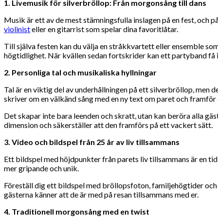
1. Livemusik för silverbröllop: Från morgonsång till dans
Musik är ett av de mest stämningsfulla inslagen på en fest, och p
violinist
eller en gitarrist som spelar dina favoritlåtar.
Till själva festen kan du välja en stråkkvartett eller ensemble 
högtidlighet. När kvällen sedan fortskrider kan ett partyband få
2. Personliga tal och musikaliska hyllningar
Tal är en viktig del av underhållningen på ett silverbröllop, me
skriver om en välkänd sång med en ny text om paret och framför d
Det skapar inte bara leenden och skratt, utan kan beröra alla gäs
dimension och säkerställer att den framförs på ett vackert sätt.
3. Video och bildspel från 25 år av liv tillsammans
Ett bildspel med höjdpunkter från parets liv tillsammans är en ti
mer gripande och unik.
Föreställ dig ett bildspel med bröllopsfoton, familjehögtider och
gästerna känner att de är med på resan tillsammans med er.
4. Traditionell morgonsång med en twist