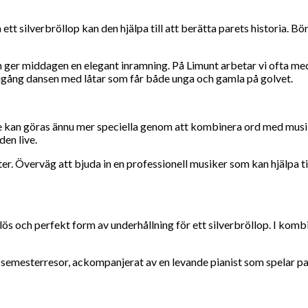
å ett silverbröllop kan den hjälpa till att berätta parets historia.
som ger middagen en elegant inramning. På Limunt arbetar vi ofta m
 igång dansen med låtar som får både unga och gamla på golvet.
n de kan göras ännu mer speciella genom att kombinera ord med musi
en live.
ter. Överväg att bjuda in en professionell musiker som kan hjälpa t
dlös och perfekt form av underhållning för ett silverbröllop. I ko
 semesterresor, ackompanjerat av en levande pianist som spelar par