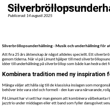
Silverbröllopsunderhå
Musiker, bokare och eventkonsult med 20 års erfarenhet.
Publicerad: 14 augusti 2025
Silverbröllopsunderhållning - Musik och underhållning för att
Att fira 25 års äktenskap är något alldeles speciellt. Ett silverbrö
genom tiderna. När vi på Limunt hjälper till med silverbröllopsund
idéer till underhållning på silverbröllop som både kan hedra det f
Kombinera tradition med ny inspiration fö
Många väljer att hålla sig till de klassiska inslagen som morgonså
behöver inte vara stel och formell - den kan vara närvarande, roli
På Limunt har vi sett hur man genom att kombinera välbekanta ritu
jazztrio under middagen eller ett band som fyller dansgolvet sena