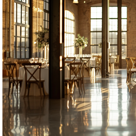
Gatumusik
Lounge
Bossa nova
Paketerbjudande
Klassisk musik för bröllop
Musiker
Sångare
Pianist
Gitarrist
Saxofon
Cello
Violin
Harpa
Ukulele
Solomusiker för bröllop
Paketerbjudande
DJ
Om
Vad är Limunt?
Vår historia
Teamet
FN:s mål för hållbar utveckling
Pris
Inspiration