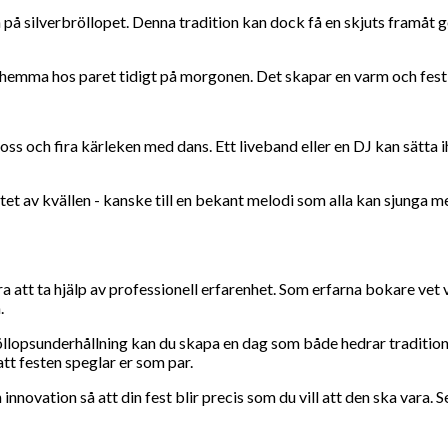
 silverbröllopet. Denna tradition kan dock få en skjuts framåt ge
emma hos paret tidigt på morgonen. Det skapar en varm och festl
loss och fira kärleken med dans. Ett liveband eller en DJ kan sätta 
utet av kvällen - kanske till en bekant melodi som alla kan sjunga 
 bra att ta hjälp av professionell erfarenhet. Som erfarna bokare ve
.
rbröllopsunderhållning kan du skapa en dag som både hedrar traditio
att festen speglar er som par.
 innovation så att din fest blir precis som du vill att den ska vara.