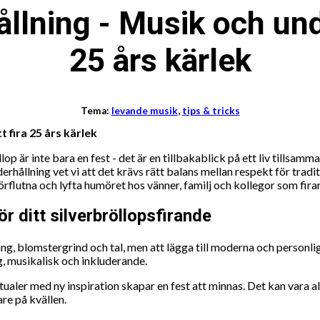
llning - Musik och unde
25 års kärlek
Tema:
levande musik
,
tips & tricks
 fira 25 års kärlek
llop är inte bara en fest - det är en tillbakablick på ett liv tillsam
erhållning vet vi att det krävs rätt balans mellan respekt för trad
örflutna och lyfta humöret hos vänner, familj och kollegor som firar
r ditt silverbröllopsfirande
ng, blomstergrind och tal, men att lägga till moderna och personlig
g, musikalisk och inkluderande.
aler med ny inspiration skapar en fest att minnas. Det kan vara al
re på kvällen.