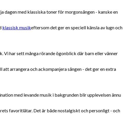
 Börja dagen med klassiska toner för morgonsången - kanske en
ed
klassisk musik
eftersom det ger en speciell känsla av lugn och
k. Vi har sett många rörande ögonblick där barn eller vänner
ill att arrangera och ackompanjera sången - det ger en extra
mbination med levande musik i bakgrunden blir upplevelsen ännu
ets favoritlåtar. Det är både nostalgiskt och personligt - och