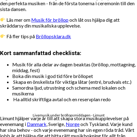
den perfekta musiken - från de första tonerna i ceremonin till den
sista dansen.
Läs mer om
Musik för bröllop
och låt oss hjälpa dig att
skräddarsy din musikaliska upplevelse.
Få fler tips på
Bröllopsklara.dk
Kort sammanfattad checklista:
Musik för alla delar av dagen beaktas (bröllop, mottagning,
middag, fest)
Boka din musik i god tid före bröllopet
Skapa en önskelista för viktiga låtar (entré, brudvals etc.)
Samordna ljud, utrustning och schema med lokalen och
musikerna
Ha alltid skriftliga avtal och en reservplan redo
Livemusik under bröllopsmiddagen - Limunt
Limunt hjälper varje år till att skapa stora musikupplevelser på
evenemang i
Danmark
, Sverige,
Norge
och Tyskland. Varje kund
har sina behov - och varje evenemang har sin egen röda tråd. Vårt
jobb är att hjälpa dig att hitta rätt musikbokning för allt från