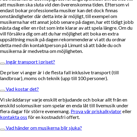
att musiken ska sluta vid den överenskomna tiden. Eftersom vi
endast bokar professionella musiker kan det dock finnas
omständigheter där detta inte är möjligt, till exempel om
musikerna har ett annat jobb senare på dagen, har ett tidigt jobb
nästa dag eller en röst som inte klarar av att spela längre. Om du
vill försäkra dig om att du har möjlighet att boka en extra
uppsättning musik på dagen rekommenderar vi att du ordnar
detta med din kontaktperson på Limunt så att både du och
musikerna är medvetna om möjligheten.
Ingår transport i priset?
De priser vi anger är i de flesta fall inklusive transport (till
landbroar), moms och teknik (upp till 100 personer).
Vad kostar det?
Vi skräddarsyr varje enskilt erbjudande och bokar allt från en
enskild solomusiker som spelar en enda låt till livemusik under
flera dagar för större evenemang.
Prova vår priskalkylator
eller
kontakta oss
för en kostnadsfri offert.
Vad händer om musikerna blir sjuka?