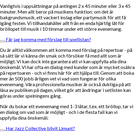
Vanligtvis i uppsättningar på antingen 2 x 45 minuter eller 3 x 45
minuter. Men allt beror på musikens funktion: om det är
bakgrundsmusik, ett vackert inslag eller partymusik för att få
igång festen. Vi tillhandahåller allt från en enda hjärtlig låt för
bröllopet till musik i 10 timmar under ett större evenemang.
Får jag komma med förslag till spellistan?
Du är alltid välkommen att komma med förslag på repertoar - på
så sätt lär vi känna din smak och försöker få med allt som är
möjligt. Vi kan dock inte garantera att vi kan uppfylla alla dina
önskemål. Vi har ofta en dialog med kunder som är mycket osäkra
på repertoaren - och vi finns här för att hjälpa till. Genom att boka
mer än 500 jobb årligen vet vi vad som fungerar för olika
evenemang. Våra professionella musiker är också duktiga på att
läsa av publiken på dagen, vilket gör att ändringar i setlisten kan
göras under spelningens gång.
När du bokar ett evenemang med 1-3 låtar, t.ex. ett bröllop, tar vi
en dialog om vad som är möjligt - och i de flesta fall kan vi
uppfylla dina önskemål.
Har Jazz Collective blivit Limunt?