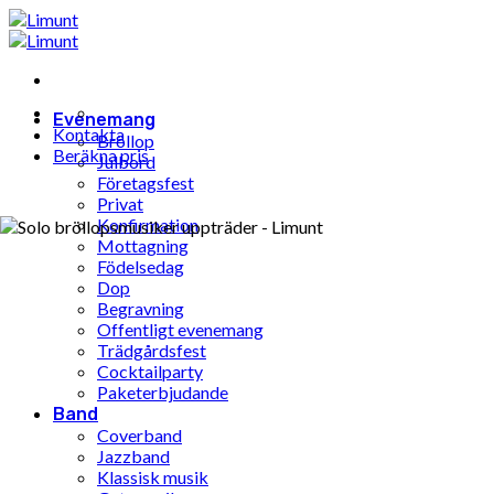
Hoppa
till
innehåll
Evenemang
Kontakta
Bröllop
Beräkna pris
Julbord
Företagsfest
Privat
Konfirmation
Mottagning
Födelsedag
Dop
Begravning
Offentligt evenemang
Trädgårdsfest
Cocktailparty
Paketerbjudande
Band
Coverband
Jazzband
Klassisk musik