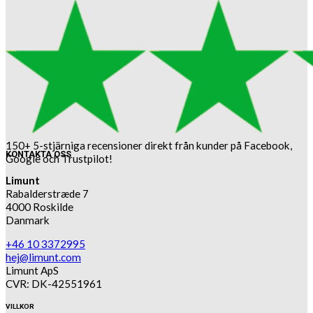
150+ 5-stjärniga recensioner direkt från kunder på Facebook,
KONTAKTA OSS
Google och Trustpilot!
Limunt
Rabalderstræde 7
4000 Roskilde
Danmark
+46 10 3372995
hej@limunt.com
Limunt ApS
CVR: DK-42551961
VILLKOR