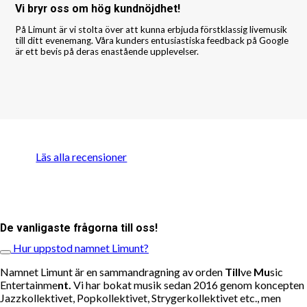
Vi bryr oss om hög kundnöjdhet!
På Limunt är vi stolta över att kunna erbjuda förstklassig livemusik
till ditt evenemang. Våra kunders entusiastiska feedback på Google
är ett bevis på deras enastående upplevelser.
Läs alla recensioner
De vanligaste frågorna till oss!
Hur uppstod namnet Limunt?
Namnet Limunt är en sammandragning av orden
Till
ve
Mu
sic
Entertainme
nt.
Vi har bokat musik sedan 2016 genom koncepten
Jazzkollektivet, Popkollektivet, Strygerkollektivet etc., men