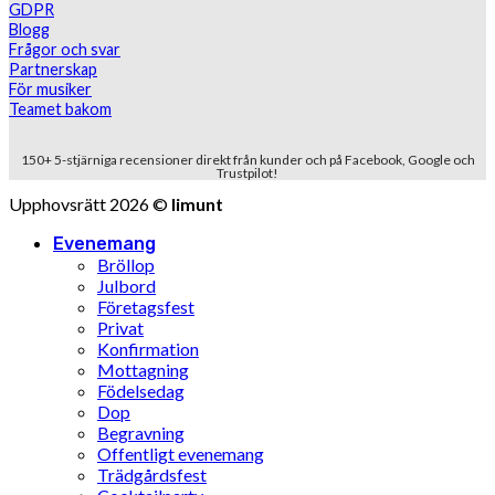
GDPR
Blogg
Frågor och svar
Partnerskap
För musiker
Teamet bakom
150+ 5-stjärniga recensioner direkt från kunder och på Facebook, Google och
Trustpilot!
Upphovsrätt 2026 ©
limunt
Evenemang
Bröllop
Julbord
Företagsfest
Privat
Konfirmation
Mottagning
Födelsedag
Dop
Begravning
Offentligt evenemang
Trädgårdsfest