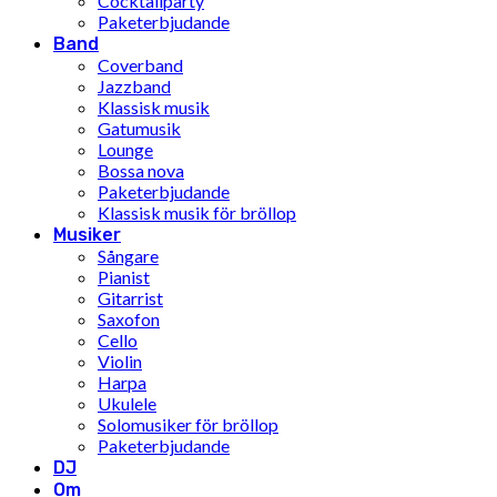
Cocktailparty
Paketerbjudande
Band
Coverband
Jazzband
Klassisk musik
Gatumusik
Lounge
Bossa nova
Paketerbjudande
Klassisk musik för bröllop
Musiker
Sångare
Pianist
Gitarrist
Saxofon
Cello
Violin
Harpa
Ukulele
Solomusiker för bröllop
Paketerbjudande
DJ
Om