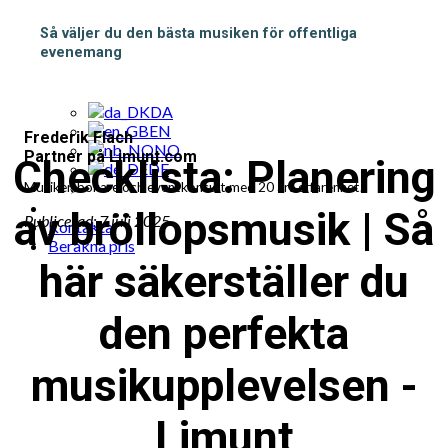
Populära musik till fest bokningar
Cases
Så väljer du den bästa musiken för offentliga
Paketerbjudande
evenemang
Blogg
SV
DA
EN
Frederik Flach
NO
Partner på Limunt.com
Checklista: Planering
DE
Musiker, bokare och eventkonsult med 20 års erfarenhet.
av bröllopsmusik | Så
Publicerad: 7 juli 2025
Kontakta
Beräkna pris
här säkerställer du
den perfekta
musikupplevelsen -
Limunt