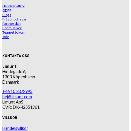
Handelsvillkor
GDPR
Blogg
Frågor och svar
Partnerskap
För musiker
Teamet bakom
Jobb
KONTAKTA OSS
Limunt
Hindegade 6,
1303 Köpenhamn
Danmark
+46 10 3372995
hej@limunt.com
Limunt ApS
CVR: DK-42551961
VILLKOR
Handelsvillkor