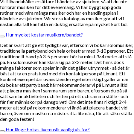
Vi tillhandahåller ersättare i händelse av sjukdom, så att du inte
förlorar musiken för ditt evenemang. Vi har byggt upp goda
rutiner med våra många musiker och har en handlingsplan i
händelse av sjukdom. Vår stora katalog av musiker gör att vi i
nästan alla fall kan hitta en duktig ersättare på mycket kort tid.
Hur mycket kostar musikern/bandet?
Det är svårt att ge ett tydligt svar, eftersom vi bokar solomusiker,
traditionella partyband och hela orkestrar med 9-10 personer. Ett
traditionellt band på 3-5 personer bör ha minst 3×4 meter att stå
på. En solomusiker kan klara sig på 3×2 meter. Det finns dock
många faktorer som spelar in när det gäller utrymmet - så det är
bäst att ta en pratstund med din kontaktperson på Limunt. Ett
konkret exempel där ovanstående regel inte riktigt gäller är när
du bokar ett partyband: här rekommenderar vi på Limunt alltid
att placera musiken i samma rum som baren, eftersom du på så
sätt samlar aktiviteten och festen på ett och samma ställe - och
får fler människor på dansgolvet! Om det inte finns riktigt 3×4
meter att stå på rekommenderar vi ändå att placera bandet vid
baren, även om musikerna måste sitta lite nära, för att säkerställa
den goda festen!
Hur länge bokas livemusik vanligtvis för?