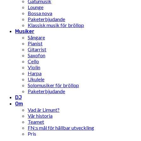
Gatumusik
Lounge
Bossa nova
Paketerbjudande
Klassisk musik för bröllop
Musiker
Sångare
Pianist
Gitarrist
Saxofon
Cello
Violin
Harpa
Ukulele
Solomusiker för bröllop
Paketerbjudande
DJ
Om
Vad är Limunt?
Vår historia
Teamet
FN:s mål för hållbar utveckling
Pris
Inspiration