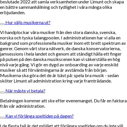
beslutade 2022 att samla verksamheten under Limunt och skapa
en bättre sammanhållning och tydlighet i våra många olika
erbjudanden.
Hur väljs musikerna ut?
Vi handplockar våra musiker från den stora danska, svenska,
norska och tyska talangpoolen. I administrationen har vi alla en
bakgrund som professionella musiker inom ett brett spektrum av
genrer. Genom vårt stora nätverk, de danska konservatorierna,
jamsessions i hela landet och genom att ständigt hålla ett finger
på pulsen på den danska musikscenen kan vi säkerställa en hög
nivå varje gång. Vi gör en dygd av onboarding av varje enskild
musiker så att förväntningarna är avstämda från början.
Musikerna ska göra det de är bäst på: spela bra musik - sedan
sköter Limunt all administration kring varje framträdande.
När måste vi betala?
Betalningen kommer att ske efter evenemanget. Du får en faktura
från vår administration.
Kan vi förlänga speltiden på dagen?
I de flesta fall är det möjligt att förlänga speltiden om du inte vill