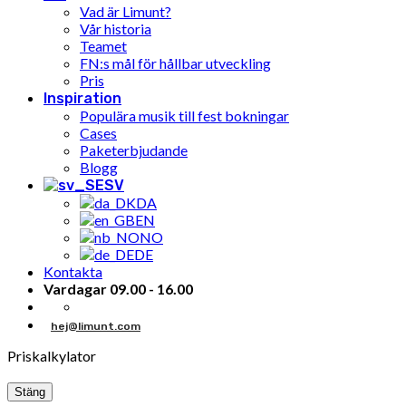
Vad är Limunt?
Vår historia
Teamet
FN:s mål för hållbar utveckling
Pris
Inspiration
Populära musik till fest bokningar
Cases
Paketerbjudande
Blogg
SV
DA
EN
NO
DE
Kontakta
Vardagar 09.00 - 16.00
hej@limunt.com
Priskalkylator
Stäng