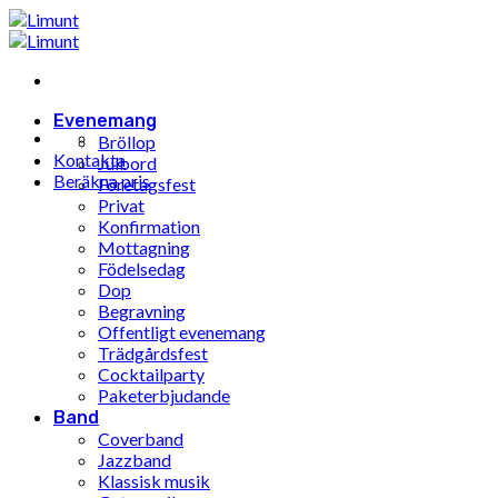
Hoppa
till
innehåll
Evenemang
Bröllop
Kontakta
Julbord
Beräkna pris
Företagsfest
Privat
Konfirmation
Mottagning
Födelsedag
Dop
Begravning
Offentligt evenemang
Trädgårdsfest
Cocktailparty
Paketerbjudande
Band
Coverband
Jazzband
Klassisk musik