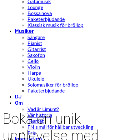
Gatumusik
Lounge
Bossa nova
Paketerbjudande
Klassisk musik för bröllop
Musiker
Sångare
Pianist
Gitarrist
Saxofon
Cello
Violin
Harpa
Ukulele
Solomusiker för bröllop
Paketerbjudande
DJ
Om
Vad är Limunt?
Boka en unik
Vår historia
Teamet
FN:s mål för hållbar utveckling
upplevelse med
Pris
Inspiration