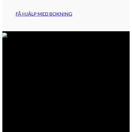
FÅ HJÄLP MED BOKNING
POPULÄRA BOKNINGAR
POPULÄRA
BOKNINGAR