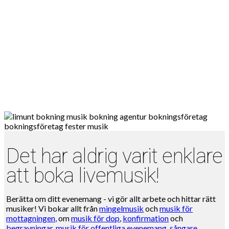
Det har aldrig varit enklare
att boka livemusik!
Berätta om ditt evenemang - vi gör allt arbete och hittar rätt
musiker! Vi bokar allt från
mingelmusik
och
musik för
mottagningen,
om
musik för dop
,
konfirmation
och
begravningar
,
musik för offentliga evenemang
,
sångare
,