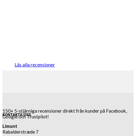
Läs alla recensioner
150+ 5-stjärniga recensioner direkt från kunder på Facebook,
KONTAKTA OSS
Google och Trustpilot!
Limunt
Rabalderstræde 7