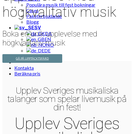
Populära musik till fest bokningar
högkvalitativ musik
Cases
Paketerbjudande
Blogg
SV
Boka en unik upplevelse med
DA
EN
högkvalitativ musik
NO
DE
GÅ PÅ UPPTÄCKTSFÄRD
Kontakta
Beräkna pris
Upplev Sveriges musikaliska
talanger som spelar livemusik på
din fest!
Upplev Sveriges