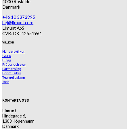
4000 Roskilde
Danmark
+46 10 3372995
hej@limunt.com
Limunt ApS
CVR: DK-42551961
VILLKOR
Handelsvillkor
GDPR
Blogg
Frågor och svar
Partnerskap
För musiker
Teamet bakom
Jobb
KONTAKTA OSS
Limunt
Hindegade 6,
1303 Köpenhamn
Danmark