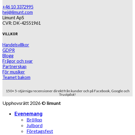
+46 10 3372995
hej@limunt.com
Limunt ApS
CVR: DK-42551961
VILLKOR
Handelsvillkor
GDPR
Blogg
Frågor och svar
Partnerskap
För musiker
Teamet bakom
150+ 5-stjärniga recensioner direkt från kunder och på Facebook, Google och
Trustpilot!
Upphovsrätt 2026 ©
limunt
Evenemang
Bröllop
Julbord
Företagsfest