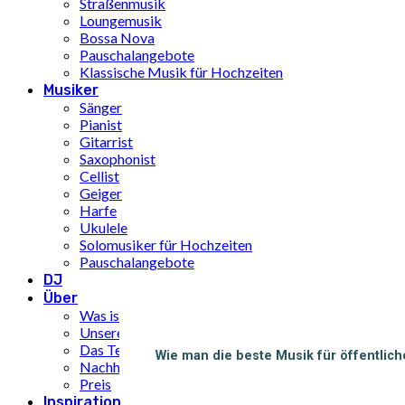
Straßenmusik
Loungemusik
Bossa Nova
Pauschalangebote
Klassische Musik für Hochzeiten
Musiker
Sänger
Pianist
Gitarrist
Saxophonist
Cellist
Geiger
Harfe
Ukulele
Solomusiker für Hochzeiten
Pauschalangebote
DJ
Über
Was ist Limunt?
Unsere Geschichte
Das Team
Wie man die beste Musik für öffentlic
Nachhaltigkeitsziele der UN
Preis
Inspiration