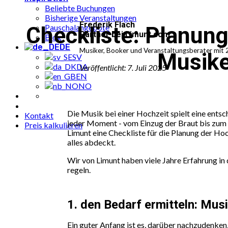
Beliebte Buchungen
Bisherige Veranstaltungen
Frederik Flach
Checkliste: Planung
Pauschalangebote
Partner bei Limunt.com
Blog
DE
Musiker, Booker und Veranstaltungsberater mit 2
Musike
SV
DA
Veröffentlicht: 7. Juli 2025
EN
NO
Die Musik bei einer Hochzeit spielt eine entsc
Kontakt
jeder Moment - vom Einzug der Braut bis zum le
Preis kalkulieren
Limunt eine Checkliste für die Planung der Ho
alles abdeckt.
Wir von Limunt haben viele Jahre Erfahrung in d
regeln.
1. den Bedarf ermitteln: Mus
Ein guter Anfang ist es, darüber nachzudenken