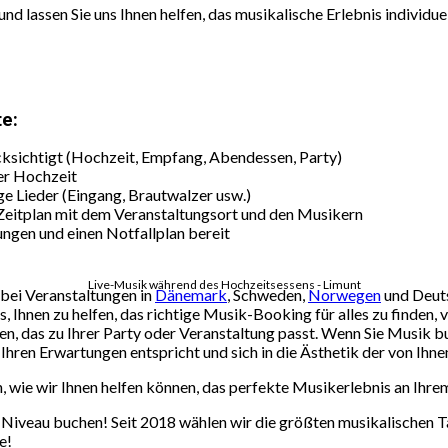
und lassen Sie uns Ihnen helfen, das musikalische Erlebnis individuel
e:
ücksichtigt (Hochzeit, Empfang, Abendessen, Party)
er Hochzeit
ige Lieder (Eingang, Brautwalzer usw.)
Zeitplan mit dem Veranstaltungsort und den Musikern
ungen und einen Notfallplan bereit
Live-Musik während des Hochzeitsessens - Limunt
 bei Veranstaltungen in
Dänemark
, Schweden,
Norwegen
und Deuts
, Ihnen zu helfen, das richtige Musik-Booking für alles zu finden, 
n, das zu Ihrer Party oder Veranstaltung passt. Wenn Sie Musik 
hren Erwartungen entspricht und sich in die Ästhetik der von Ihne
 wie wir Ihnen helfen können, das perfekte Musikerlebnis an Ihre
Niveau buchen! Seit 2018 wählen wir die größten musikalischen Ta
e!