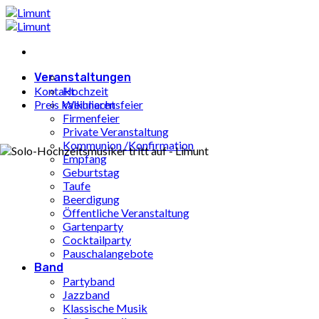
Zum
Inhalt
springen
Veranstaltungen
Kontakt
Hochzeit
Preis kalkulieren
Weihnachtsfeier
Firmenfeier
Private Veranstaltung
Kommunion /Konfirmation
Empfang
Geburtstag
Taufe
Beerdigung
Öffentliche Veranstaltung
Gartenparty
Cocktailparty
Pauschalangebote
Band
Partyband
Jazzband
Klassische Musik