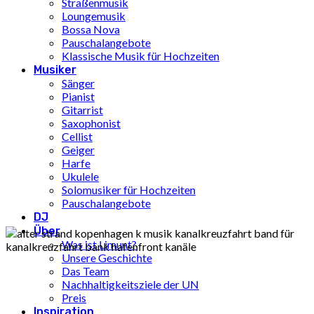
Straßenmusik
Loungemusik
Bossa Nova
Pauschalangebote
Klassische Musik für Hochzeiten
Musiker
Sänger
Pianist
Gitarrist
Saxophonist
Cellist
Geiger
Harfe
Ukulele
Solomusiker für Hochzeiten
Pauschalangebote
DJ
Über
Was ist Limunt?
Unsere Geschichte
Das Team
Nachhaltigkeitsziele der UN
Preis
Inspiration