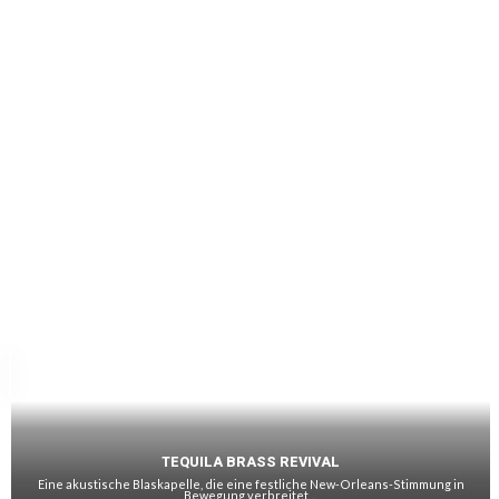
TEQUILA BRASS REVIVAL
Eine akustische Blaskapelle, die eine festliche New-Orleans-Stimmung in
Bewegung verbreitet…