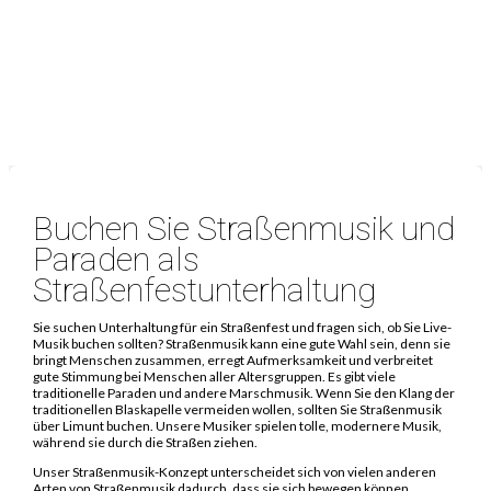
Buchen Sie Straßenmusik und
Paraden als
Straßenfestunterhaltung
Sie suchen Unterhaltung für ein Straßenfest und fragen sich, ob Sie Live-
Musik buchen sollten? Straßenmusik kann eine gute Wahl sein, denn sie
bringt Menschen zusammen, erregt Aufmerksamkeit und verbreitet
gute Stimmung bei Menschen aller Altersgruppen. Es gibt viele
traditionelle Paraden und andere Marschmusik. Wenn Sie den Klang der
traditionellen Blaskapelle vermeiden wollen, sollten Sie Straßenmusik
über Limunt buchen. Unsere Musiker spielen tolle, modernere Musik,
während sie durch die Straßen ziehen.
Unser Straßenmusik-Konzept unterscheidet sich von vielen anderen
Arten von Straßenmusik dadurch, dass sie sich bewegen können,