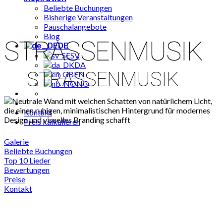
Beliebte Buchungen
Bisherige Veranstaltungen
Pauschalangebote
Blog
STRASSENMUSIK
DE
SV
DA
STRASSENMUSIK
EN
NO
Kontakt
Preis kalkulieren
Galerie
Beliebte Buchungen
Top 10 Lieder
Bewertungen
Preise
Kontakt