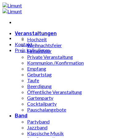
Zum
Inhalt
springen
Veranstaltungen
Hochzeit
Kontakt
Weihnachtsfeier
Preis kalkulieren
Firmenfeier
Private Veranstaltung
Kommunion /Konfirmation
Empfang
Geburtstag
Taufe
Beerdigung
Öffentliche Veranstaltung
Gartenparty
Cocktailparty
Pauschalangebote
Band
Partyband
Jazzband
Klassische Musik