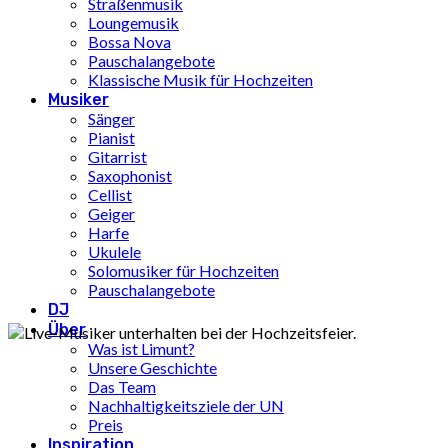
Straßenmusik
Loungemusik
Bossa Nova
Pauschalangebote
Klassische Musik für Hochzeiten
Musiker
Sänger
Pianist
Gitarrist
Saxophonist
Cellist
Geiger
Harfe
Ukulele
Solomusiker für Hochzeiten
Pauschalangebote
DJ
Über
Was ist Limunt?
Unsere Geschichte
Das Team
Nachhaltigkeitsziele der UN
Preis
Inspiration