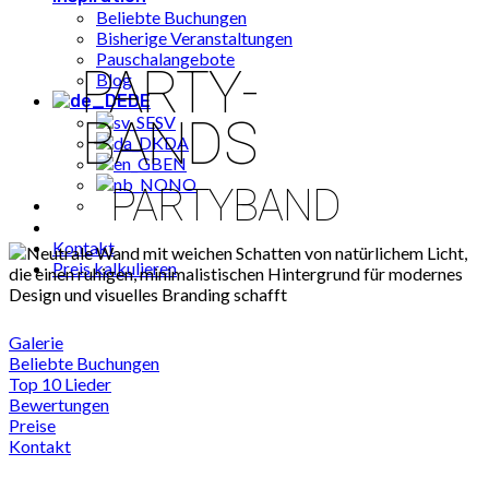
Beliebte Buchungen
Bisherige Veranstaltungen
Pauschalangebote
PARTY-
Blog
DE
BANDS
SV
DA
EN
NO
PARTYBAND
Kontakt
Preis kalkulieren
Galerie
Beliebte Buchungen
Top 10 Lieder
Bewertungen
Preise
Kontakt