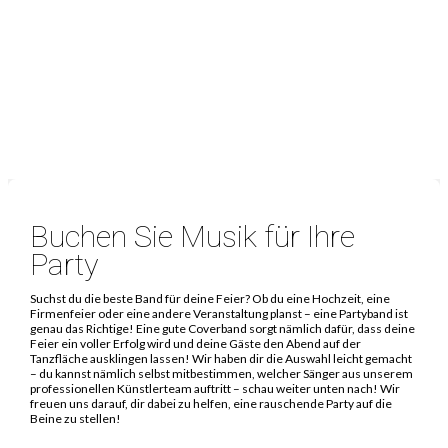
Buchen Sie Musik für Ihre
Party
Suchst du die beste Band für deine Feier? Ob du eine Hochzeit, eine
Firmenfeier oder eine andere Veranstaltung planst – eine Partyband ist
genau das Richtige! Eine gute Coverband sorgt nämlich dafür, dass deine
Feier ein voller Erfolg wird und deine Gäste den Abend auf der
Tanzfläche ausklingen lassen! Wir haben dir die Auswahl leicht gemacht
– du kannst nämlich selbst mitbestimmen, welcher Sänger aus unserem
professionellen Künstlerteam auftritt – schau weiter unten nach! Wir
freuen uns darauf, dir dabei zu helfen, eine rauschende Party auf die
Beine zu stellen!