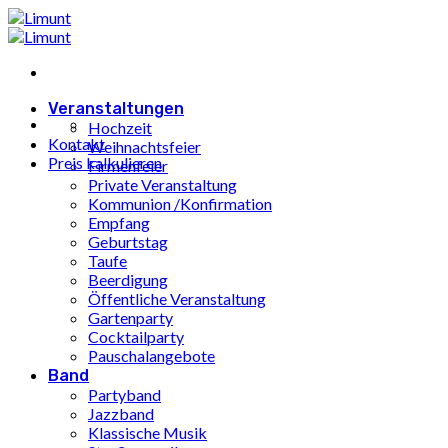
Zum
Inhalt
springen
Veranstaltungen
Hochzeit
Kontakt
Weihnachtsfeier
Preis kalkulieren
Firmenfeier
Private Veranstaltung
Kommunion /Konfirmation
Empfang
Geburtstag
Taufe
Beerdigung
Öffentliche Veranstaltung
Gartenparty
Cocktailparty
Pauschalangebote
Band
Partyband
Jazzband
Klassische Musik