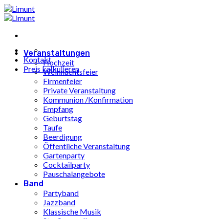
Zum
Inhalt
springen
Veranstaltungen
Kontakt
Hochzeit
Preis kalkulieren
Weihnachtsfeier
Firmenfeier
Private Veranstaltung
Kommunion /Konfirmation
Empfang
Geburtstag
Taufe
Beerdigung
Öffentliche Veranstaltung
Gartenparty
Cocktailparty
Pauschalangebote
Band
Partyband
Jazzband
Klassische Musik