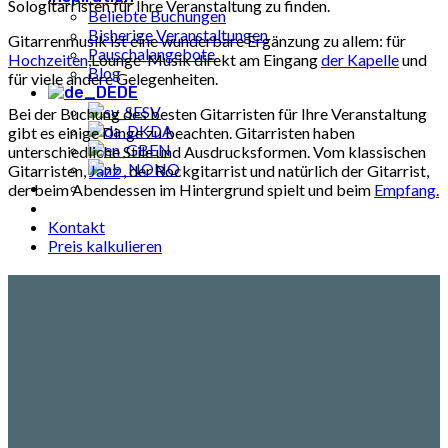
Sologitarristen für Ihre Veranstaltung zu finden.
Beliebte Buchungen
Bisherige Veranstaltungen
Gitarrenmusik ist eine wunderbare Ergänzung zu allem: für
Pauschalangebote
Hochzeiten,
Lounge-Musik direkt am Eingang
der Kapelle
und
Blog
für viele andere Gelegenheiten.
DE
SV
Bei der Buchung des besten Gitarristen für Ihre Veranstaltung
DA
gibt es einige Dinge zu beachten.
Gitarristen haben
EN
unterschiedliche Stile und Ausdrucksformen. Vom klassischen
NO
Gitarristen,
Jazz
, der Rockgitarrist und natürlich der Gitarrist,
der beim Abendessen im Hintergrund spielt und beim
Empfang.
Kontakt
Preis kalkulieren