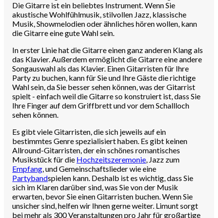
Die Gitarre ist ein beliebtes Instrument. Wenn Sie
akustische Wohlfühlmusik, stilvollen Jazz, klassische
Musik, Showmelodien oder ähnliches hören wollen, kann
die Gitarre eine gute Wahl sein.
In erster Linie hat die Gitarre einen ganz anderen Klang als
das Klavier. Außerdem ermöglicht die Gitarre eine andere
Songauswahl als das Klavier. Einen Gitarristen für Ihre
Party zu buchen, kann für Sie und Ihre Gäste die richtige
Wahl sein, da Sie besser sehen können, was der Gitarrist
spielt - einfach weil die Gitarre so konstruiert ist, dass Sie
Ihre Finger auf dem Griffbrett und vor dem Schallloch
sehen können.
Es gibt viele Gitarristen, die sich jeweils auf ein
bestimmtes Genre spezialisiert haben. Es gibt keinen
Allround-Gitarristen, der ein schönes romantisches
Musikstück für die
Hochzeitszeremonie
, Jazz zum
Empfang
, und Gemeinschaftslieder wie eine
Partyband
spielen kann. Deshalb ist es wichtig, dass Sie
sich im Klaren darüber sind, was Sie von der Musik
erwarten, bevor Sie einen Gitarristen buchen. Wenn Sie
unsicher sind, helfen wir Ihnen gerne weiter. Limunt sorgt
bei mehr als 300 Veranstaltungen pro Jahr für großartige