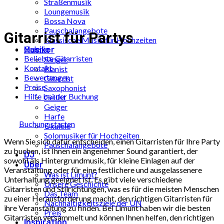
Straßenmusik
Loungemusik
Bossa Nova
Pauschalangebote
Gitarrist für Partys
Klassische Musik für Hochzeiten
Galerie
Musiker
Beliebte Gitarristen
Sänger
Kontakt
Pianist
Bewertungen
Gitarrist
Preise
Saxophonist
Hilfe bei der Buchung
Cellist
Geiger
Harfe
Buchung starten
Ukulele
Solomusiker für Hochzeiten
Wenn Sie sich dafür entscheiden, einen Gitarristen für Ihre Party
Pauschalangebote
zu buchen, ist Ihnen ein angenehmer Sound garantiert, der
DJ
sowohl als Hintergrundmusik, für kleine Einlagen auf der
Über
Veranstaltung oder für eine festlichere und ausgelassenere
Was ist Limunt?
Unterhaltung geeignet ist. Es gibt viele verschiedene
Unsere Geschichte
Gitarristen und Stilrichtungen, was es für die meisten Menschen
Das Team
zu einer Herausforderung macht, den richtigen Gitarristen für
Nachhaltigkeitsziele der UN
ihre Veranstaltung zu finden. Bei Limunt haben wir die besten
Preis
Gitarristen versammelt und können Ihnen helfen, den richtigen
Inspiration