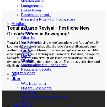
Straßenmusik
Loungemusik
Bossa Nova
Pauschalangebote
Klassische Musik für Hochzeiten
Musiker
Tequila Brass Revival - Festliche New
Sänger
Pianist
Orleans-Vibes in Bewegung!
Gitarrist
Saxophonist
Tequila Brass Revival ist eine energiegeladene und farbenfrohe 5-
Cellist
köpfige akustische Blaskapelle, die jede Veranstaltung mit einer
authentischen New Orleans-Straßenatmosphäre bereichert. Mit
Geiger
einer einzigartigen Besetzung aus Trompete, Posaune, Saxophon,
Harfe
Schlagzeug und Tuba erzeugt die Band einen kraftvollen und
Ukulele
dynamischen Sound, der perfekt ist, um Freude zu verbreiten und
Solomusiker für Hochzeiten
die Stimmung zu heben.
Pauschalangebote
Jetzt buchen
DJ
Über
Was ist Limunt?
Unsere Geschichte
Das Team
Nachhaltigkeitsziele der UN
Preis
Inspiration