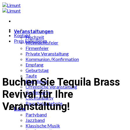
Zum
Inhalt
springen
Veranstaltungen
Kontakt
Hochzeit
Preis kalkulieren
Weihnachtsfeier
Firmenfeier
Private Veranstaltung
Kommunion /Konfirmation
Empfang
Geburtstag
Taufe
Buchen Sie Tequila Brass
Beerdigung
Öffentliche Veranstaltung
Revival für Ihre
Gartenparty
Cocktailparty
Veranstaltung!
Pauschalangebote
Band
Partyband
Jazzband
Klassische Musik