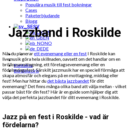
Populära musik till fest bokningar
Cases
Paketerbjudande
Blogg
SV
Jazzband i Roskilde
DA
EN
NO
DE
När du planerar
ett evenemang eller en fest
I Roskilde kan
livemusik göra hela skillnaden, oavsett om det handlar om en
bröllopsmottagning, ett företagsevenemang eller en
Kontakta
födelsedagsfest. Särskilt jazzmusik har en speciell förmåga att
Beräkna pris
skapa atmosfär och elegans på en mottagning, middag eller
fest! Men hur hittar du
det bästa jazzbandet
för ditt
evenemang? Det finns många olika band att välja mellan - vilket
passar bäst för din fest? Här är en guide som hjälper dig att
välja det perfekta jazzbandet för ditt evenemang i Roskilde.
Jazz på en fest i Roskilde - vad är
fördelarna?