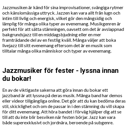
Jazzmusiken är känd för sina improvisationer, svängiga rytmer
och känslomässiga uttryck. Jazzen kan vara allt från lugn och
intim till livlig och energisk, vilket gör den mångsidig och
lämplig för många olika typer av evenemang. Musikgenren är
perfekt för att sätta stämningen, oavsett om det är avslappnad
bakgrundsjazz till en middagsbjudning eller en mer
framträdande del av en festlig kväll. Många väljer att boka
livejazz till sitt evenemang eftersom det är en musik som
tilltalar många olika människor och typer av evenemang.
Jazzmusiker för fester - lyssna innan
du bokar!
En av de viktigaste sakerna att göra innan du bokar ett
jazzband är att lyssna på deras musik. Många band har demos
eller videor tillgängliga online. Det gör att du kan bedöma deras
stil, skicklighet och om de passar in i den stämning du vill skapa
för ditt evenemang. Att höra bandet i förväg hjälper dig att se
till att du inte blir besviken när festen börjar. Jazz kan vara
både superexklusivt och jordnära, beroende på subgenre.