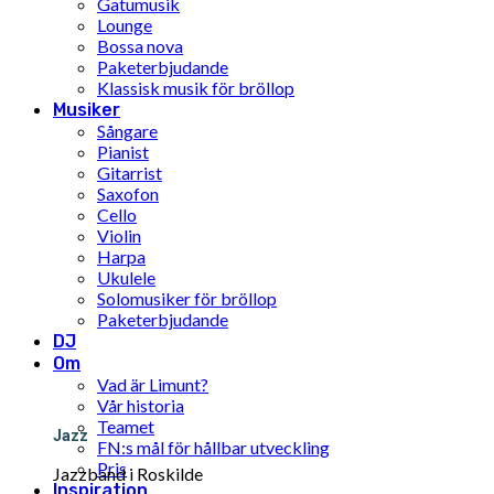
Gatumusik
Lounge
Bossa nova
Paketerbjudande
Klassisk musik för bröllop
Musiker
Sångare
Pianist
Gitarrist
Saxofon
Cello
Violin
Harpa
Ukulele
Solomusiker för bröllop
Paketerbjudande
DJ
Om
Vad är Limunt?
Vår historia
Teamet
Jazz
FN:s mål för hållbar utveckling
Pris
Jazzband i Roskilde
Inspiration