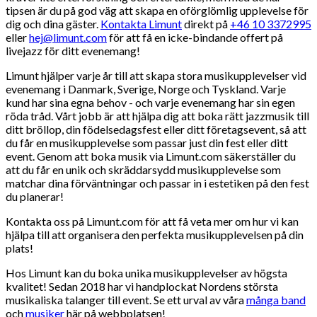
tipsen är du på god väg att skapa en oförglömlig upplevelse för
dig och dina gäster.
Kontakta Limunt
direkt på
+46 10 3372995
eller
hej@limunt.com
för att få en icke-bindande offert på
livejazz för ditt evenemang!
Limunt hjälper varje år till att skapa stora musikupplevelser vid
evenemang i Danmark, Sverige, Norge och Tyskland. Varje
kund har sina egna behov - och varje evenemang har sin egen
röda tråd. Vårt jobb är att hjälpa dig att boka rätt jazzmusik till
ditt bröllop, din födelsedagsfest eller ditt företagsevent, så att
du får en musikupplevelse som passar just din fest eller ditt
event. Genom att boka musik via Limunt.com säkerställer du
att du får en unik och skräddarsydd musikupplevelse som
matchar dina förväntningar och passar in i estetiken på den fest
du planerar!
Kontakta oss på Limunt.com för att få veta mer om hur vi kan
hjälpa till att organisera den perfekta musikupplevelsen på din
plats!
Hos Limunt kan du boka unika musikupplevelser av högsta
kvalitet! Sedan 2018 har vi handplockat Nordens största
musikaliska talanger till event. Se ett urval av våra
många band
och
musiker
här på webbplatsen!