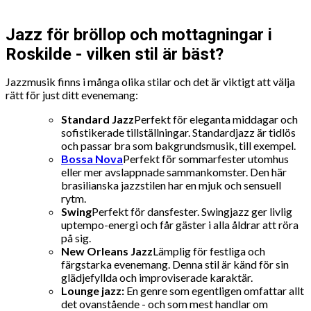
Jazz för bröllop och mottagningar i
Roskilde - vilken stil är bäst?
Jazzmusik finns i många olika stilar och det är viktigt att välja
rätt för just ditt evenemang:
Standard Jazz
Perfekt för eleganta middagar och
sofistikerade tillställningar. Standardjazz är tidlös
och passar bra som bakgrundsmusik, till exempel.
Bossa Nova
Perfekt för sommarfester utomhus
eller mer avslappnade sammankomster. Den här
brasilianska jazzstilen har en mjuk och sensuell
rytm.
Swing
Perfekt för dansfester. Swingjazz ger livlig
uptempo-energi och får gäster i alla åldrar att röra
på sig.
New Orleans Jazz
Lämplig för festliga och
färgstarka evenemang. Denna stil är känd för sin
glädjefyllda och improviserade karaktär.
Lounge jazz:
En genre som egentligen omfattar allt
det ovanstående - och som mest handlar om