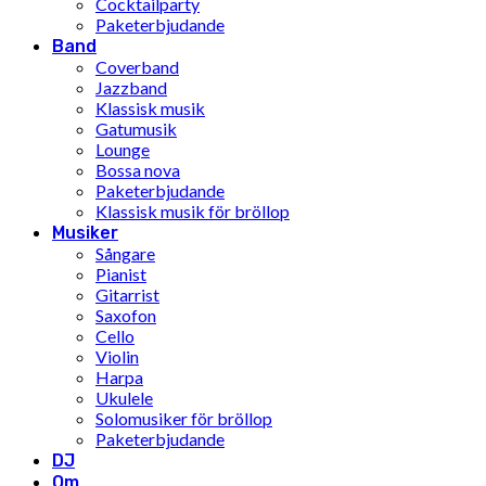
Cocktailparty
Paketerbjudande
Band
Coverband
Jazzband
Klassisk musik
Gatumusik
Lounge
Bossa nova
Paketerbjudande
Klassisk musik för bröllop
Musiker
Sångare
Pianist
Gitarrist
Saxofon
Cello
Violin
Harpa
Ukulele
Solomusiker för bröllop
Paketerbjudande
DJ
Om