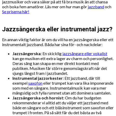
jazzmusiker och vara säker på att få bra musik än att chansa
och boka fem amatörer. Läs mer om hur man gör
jazzband
och
Se priserna här!
Jazzsångerska eller instrumental jazz?
En annan viktig faktor är om du vill ha en jazzsångerska eller ett
instrumentalt jazzband. Båda har sina för- och nackdelar:
Jazzsångerska
: En skicklig
jazzsångare eller vokalist
kan ge musiken ett extra lager av charm och personlighet.
Deras sång kan skapa en mer direkt kontakt med
publiken. Musiken får större genomslagskraft när det
sjungs längst fram i jazzbandet.
Instrumental jazzorkester
: Ett jazzband, där till
exempel
saxofon
eller trumpet kan vara lika imponerande
som med en sångare. Instrumentalmusik kan vara mer
mångsidig och fylla rummet utan att dominera samtalen.
Jazzsångerska och hornist:
Om du har budgeten
rekommenderar vi alltid att du väljer ett jazzband med
både en sångare och ett blåsinstrument som saxofon eller
trumpet i fronten. På så sätt får du det bästa av två