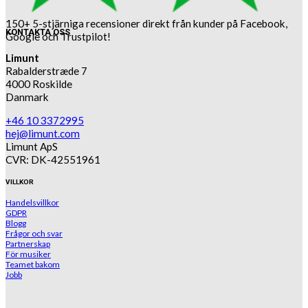
150+ 5-stjärniga recensioner direkt från kunder på Facebook,
KONTAKTA OSS
Google och Trustpilot!
Limunt
Rabalderstræde 7
4000 Roskilde
Danmark
+46 10 3372995
hej@limunt.com
Limunt ApS
CVR: DK-42551961
VILLKOR
Handelsvillkor
GDPR
Blogg
Frågor och svar
Partnerskap
För musiker
Teamet bakom
Jobb