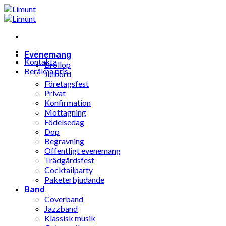
Hoppa
till
innehåll
Evenemang
Kontakta
Bröllop
Beräkna pris
Julbord
Företagsfest
Privat
Konfirmation
Mottagning
Födelsedag
Dop
Begravning
Offentligt evenemang
Trädgårdsfest
Cocktailparty
Paketerbjudande
Band
Coverband
Jazzband
Klassisk musik