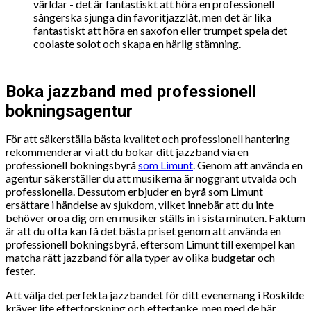
världar - det är fantastiskt att höra en professionell
sångerska sjunga din favoritjazzlåt, men det är lika
fantastiskt att höra en saxofon eller trumpet spela det
coolaste solot och skapa en härlig stämning.
Boka jazzband med professionell
bokningsagentur
För att säkerställa bästa kvalitet och professionell hantering
rekommenderar vi att du bokar ditt jazzband via en
professionell bokningsbyrå
som Limunt
. Genom att använda en
agentur säkerställer du att musikerna är noggrant utvalda och
professionella. Dessutom erbjuder en byrå som Limunt
ersättare i händelse av sjukdom, vilket innebär att du inte
behöver oroa dig om en musiker ställs in i sista minuten. Faktum
är att du ofta kan få det bästa priset genom att använda en
professionell bokningsbyrå, eftersom Limunt till exempel kan
matcha rätt jazzband för alla typer av olika budgetar och
fester.
Att välja det perfekta jazzbandet för ditt evenemang i Roskilde
kräver lite efterforskning och eftertanke, men med de här