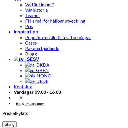
Vad är Limunt?
Vår historia
Teamet
FN:s mål för hållbar utveckling
Pris
Inspiration
Populära musik till fest bokningar
Cases
Paketerbjudande
Blogg
SV
DA
EN
NO
DE
Kontakta
Vardagar 09.00 - 16.00
hej@limunt.com
Priskalkylator
Stäng