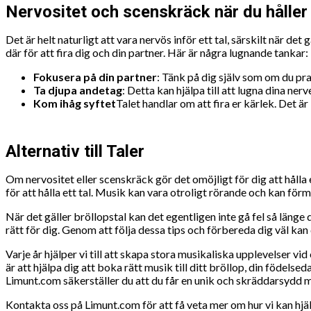
Nervositet och scenskräck när du håller 
Det är helt naturligt att vara nervös inför ett tal, särskilt när de
där för att fira dig och din partner. Här är några lugnande tankar:
Fokusera på din partner
: Tänk på dig själv som om du prat
Ta djupa andetag
: Detta kan hjälpa till att lugna dina nerve
Kom ihåg syftet
Talet handlar om att fira er kärlek. Det är
Alternativ till Taler
Om nervositet eller scenskräck gör det omöjligt för dig att hålla e
för att hålla ett tal. Musik kan vara otroligt rörande och kan förm
När det gäller bröllopstal kan det egentligen inte gå fel så länge 
rätt för dig. Genom att följa dessa tips och förbereda dig väl k
Varje år hjälper vi till att skapa stora musikaliska upplevelser 
är att hjälpa dig att boka rätt musik till ditt bröllop, din födels
Limunt.com säkerställer du att du får en unik och skräddarsydd m
Kontakta oss på Limunt.com för att få veta mer om hur vi kan hjäl