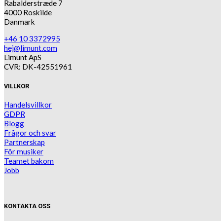
Rabalderstræde 7
4000 Roskilde
Danmark
+46 10 3372995
hej@limunt.com
Limunt ApS
CVR: DK-42551961
VILLKOR
Handelsvillkor
GDPR
Blogg
Frågor och svar
Partnerskap
För musiker
Teamet bakom
Jobb
KONTAKTA OSS