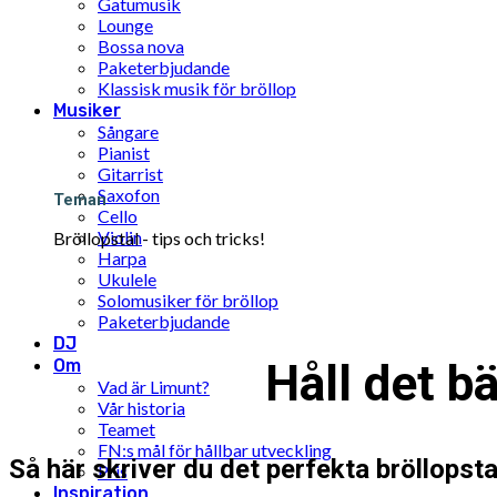
Gatumusik
Lounge
Bossa nova
Paketerbjudande
Klassisk musik för bröllop
Musiker
Sångare
Pianist
Gitarrist
Saxofon
Teman
Cello
Violin
Bröllopstal - tips och tricks!
Harpa
Ukulele
Solomusiker för bröllop
Paketerbjudande
DJ
Om
Håll det bä
Vad är Limunt?
Vår historia
Teamet
FN:s mål för hållbar utveckling
Så här skriver du det perfekta bröllopsta
Pris
Inspiration