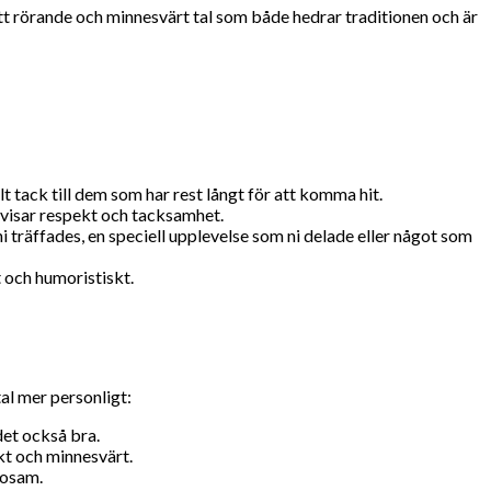
t rörande och minnesvärt tal som både hedrar traditionen och är
ilt tack till dem som har rest långt för att komma hit.
m visar respekt och tacksamhet.
 träffades, en speciell upplevelse som ni delade eller något som
 och humoristiskt.
tal mer personligt:
 det också bra.
kt och minnesvärt.
losam.