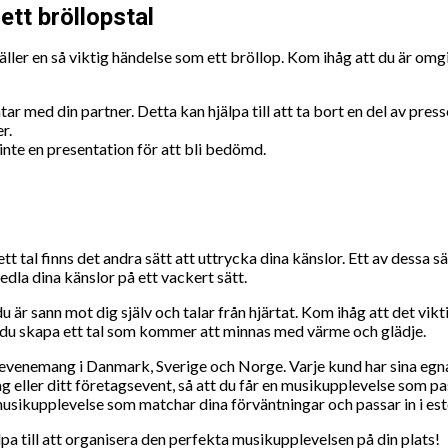
ett bröllopstal
t gäller en så viktig händelse som ett bröllop. Kom ihåg att du är om
ar med din partner. Detta kan hjälpa till att ta bort en del av pres
r.
 inte en presentation för att bli bedömd.
tt tal finns det andra sätt att uttrycka dina känslor. Ett av dessa s
edla dina känslor på ett vackert sätt.
du är sann mot dig själv och talar från hjärtat. Kom ihåg att det vik
an du skapa ett tal som kommer att minnas med värme och glädje.
vid evenemang i Danmark, Sverige och Norge. Varje kund har sina eg
edag eller ditt företagsevent, så att du får en musikupplevelse som p
usikupplevelse som matchar dina förväntningar och passar in i est
pa till att organisera den perfekta musikupplevelsen på din plats!