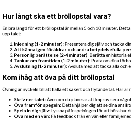
Hur långt ska ett bröllopstal vara?
En bra längd för ett bröllopstal är mellan 5 och 10 minuter. Detta 
upp talet:
Inledning (1-2 minuter)
: Presentera dig själv och tacka din
Att känna igen föräldrar och andra betydelsefulla per
Personlig berättelse (2-4 minuter)
: Berätta en historia 
Tankar om framtiden (1-2 minuter)
: Prata om dina för
Avslutning (1-2 minuter)
: Avsluta med att tacka alla och e
Kom ihåg att öva på ditt bröllopstal
Övning är nyckeln till att hålla ett säkert och flytande tal. Här är
Skriv ner talet
: Även om du planerar att improvisera något är
Öva framför spegeln
: Detta hjälper dig att se dina ansi
Spela in dig själv
: Lyssna på inspelningen för att höra hur d
Öva med en vän
: Få feedback från en vän eller familjeme