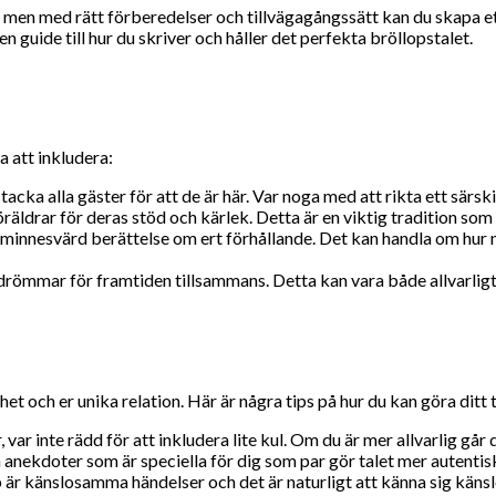
 men med rätt förberedelser och tillvägagångssätt kan du skapa et
n guide till hur du skriver och håller det perfekta bröllopstalet.
a att inkludera:
tacka alla gäster för att de är här. Var noga med att rikta ett särsk
öräldrar för deras stöd och kärlek. Detta är en viktig tradition so
minnesvärd berättelse om ert förhållande. Det kan handla om hur ni
drömmar för framtiden tillsammans. Detta kan vara både allvarligt
het och er unika relation. Här är några tips på hur du kan göra ditt 
 var inte rädd för att inkludera lite kul. Om du är mer allvarlig går
h anekdoter som är speciella för dig som par gör talet mer autentis
lop är känslosamma händelser och det är naturligt att känna sig käns