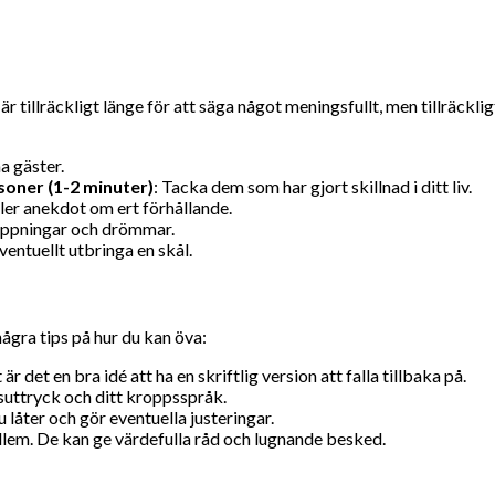
är tillräckligt länge för att säga något meningsfullt, men tillräckli
a gäster.
soner (1-2 minuter)
: Tacka dem som har gjort skillnad i ditt liv.
eller anekdot om ert förhållande.
hoppningar och drömmar.
ventuellt utbringa en skål.
 några tips på hur du kan öva:
 det en bra idé att ha en skriftlig version att falla tillbaka på.
ktsuttryck och ditt kroppsspråk.
u låter och gör eventuella justeringar.
dlem. De kan ge värdefulla råd och lugnande besked.