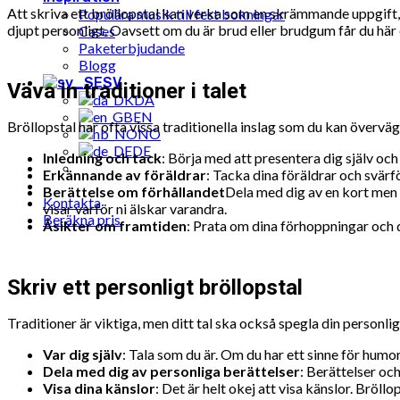
Att skriva ett bröllopstal kan verka som en skrämmande uppgift,
Populära musik till fest bokningar
djupt personligt. Oavsett om du är brud eller brudgum får du här e
Cases
Paketerbjudande
Blogg
SV
Väva in traditioner i talet
DA
EN
Bröllopstal har ofta vissa traditionella inslag som du kan överväg
NO
DE
Inledning och tack
: Börja med att presentera dig själv och 
Erkännande av föräldrar
: Tacka dina föräldrar och svärf
Berättelse om förhållandet
Dela med dig av en kort men 
Kontakta
visar varför ni älskar varandra.
Beräkna pris
Åsikter om framtiden
: Prata om dina förhoppningar och 
Skriv ett personligt bröllopstal
Traditioner är viktiga, men ditt tal ska också spegla din personlig
Var dig själv
: Tala som du är. Om du har ett sinne för humor,
Dela med dig av personliga berättelser
: Berättelser oc
Visa dina känslor
: Det är helt okej att visa känslor. Bröl