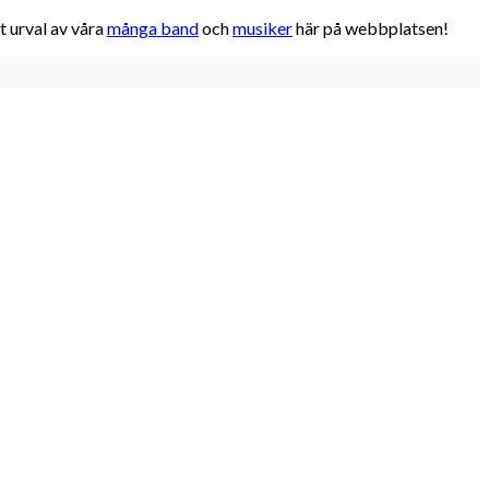
t urval av våra
många band
och
musiker
här på webbplatsen!