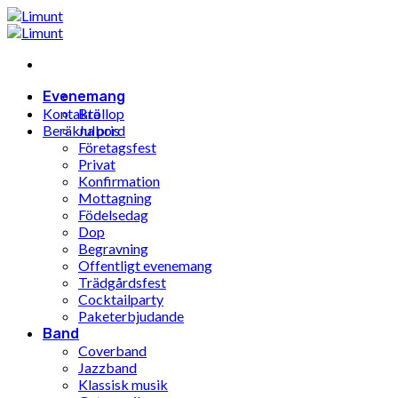
Hoppa
till
innehåll
Evenemang
Kontakta
Bröllop
Beräkna pris
Julbord
Företagsfest
Privat
Konfirmation
Mottagning
Födelsedag
Dop
Begravning
Offentligt evenemang
Trädgårdsfest
Cocktailparty
Paketerbjudande
Band
Coverband
Jazzband
Klassisk musik