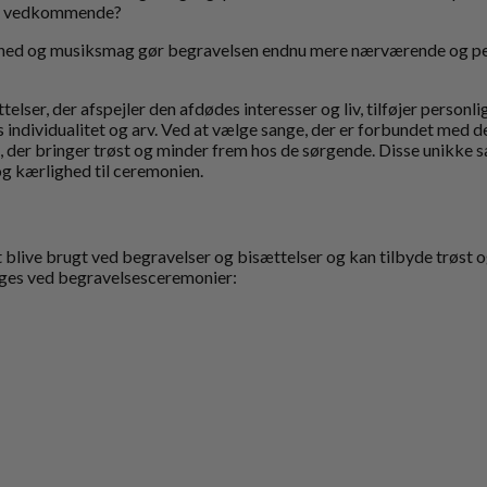
for vedkommende?
hed og musiksmag gør begravelsen endnu mere nærværende og perso
elser, der afspejler den afdødes interesser og liv, tilføjer person
individualitet og arv. Ved at vælge sange, der er forbundet med de
der bringer trøst og minder frem hos de sørgende. Disse unikke sa
og kærlighed til ceremonien.
r
t blive brugt ved begravelser og bisættelser og kan tilbyde trøst o
ynges ved begravelsesceremonier: