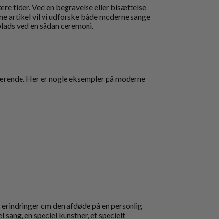
være tider. Ved en begravelse eller bisættelse
enne artikel vil vi udforske både moderne sange
 plads ved en sådan ceremoni.
værende. Her er nogle eksempler på moderne
g erindringer om den afdøde på en personlig
 sang, en speciel kunstner, et specielt