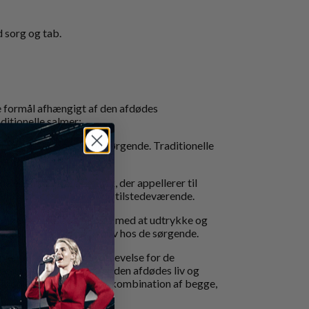
d sorg og tab.
e formål afhængigt af den afdødes
itionelle salmer:
røst, de bringer til de sørgende. Traditionelle
e for troende.
 en bred vifte af musik, der appellerer til
 diversiteten blandt de tilstedeværende.
igt bevægende og hjælpe med at udtrykke og
sige reaktioner og behov hos de sørgende.
ingsfuld og trøstende oplevelse for de
remoni, der reflekterer den afdødes liv og
tionelle salmer eller en kombination af begge,