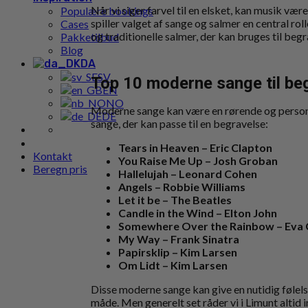
Når vi siger farvel til en elsket, kan musik vær
Populære bookings
spiller valget af sange og salmer en central rol
Cases
og traditionelle salmer, der kan bruges til be
Pakketilbud
Blog
DA
SV
Top 10 moderne sange til be
EN
NO
Moderne sange kan være en rørende og personl
DE
sange, der kan passe til en begravelse:
Tears in Heaven – Eric Clapton
Kontakt
You Raise Me Up – Josh Groban
Beregn pris
Hallelujah – Leonard Cohen
Angels – Robbie Williams
Let it be – The Beatles
Candle in the Wind – Elton John
Somewhere Over the Rainbow – Eva 
My Way – Frank Sinatra
Papirsklip – Kim Larsen
Om Lidt – Kim Larsen
Disse moderne sange kan give en nutidig følel
måde. Men generelt set råder vi i Limunt altid i