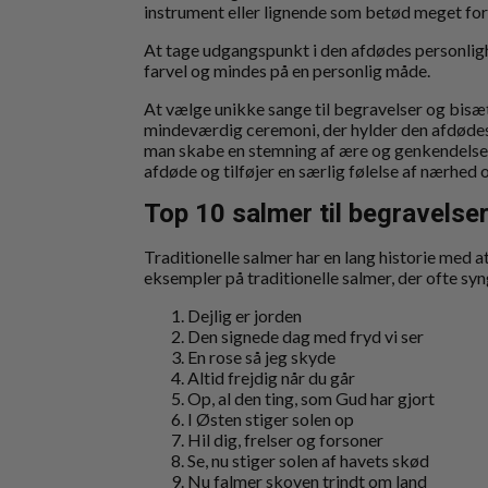
instrument eller lignende som betød meget 
At tage udgangspunkt i den afdødes personlig
farvel og mindes på en personlig måde.
At vælge unikke sange til begravelser og bisætt
mindeværdig ceremoni, der hylder den afdødes 
man skabe en stemning af ære og genkendelse, 
afdøde og tilføjer en særlig følelse af nærhed 
Top 10 salmer til begravelse
Traditionelle salmer har en lang historie med a
eksempler på traditionelle salmer, der ofte s
Dejlig er jorden
Den signede dag med fryd vi ser
En rose så jeg skyde
Altid frejdig når du går
Op, al den ting, som Gud har gjort
I Østen stiger solen op
Hil dig, frelser og forsoner
Se, nu stiger solen af havets skød
Nu falmer skoven trindt om land