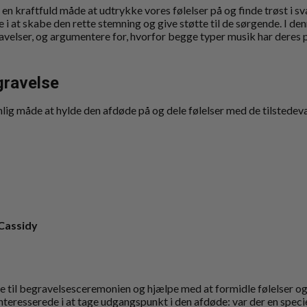
e en kraftfuld måde at udtrykke vores følelser på og finde trøst i s
le i at skabe den rette stemning og give støtte til de sørgende. I d
gravelser, og argumentere for, hvorfor begge typer musik har deres
gravelse
ig måde at hylde den afdøde på og dele følelser med de tilstede
Cassidy
se til begravelsesceremonien og hjælpe med at formidle følelser o
nteresserede i at tage udgangspunkt i den afdøde: var der en speciel