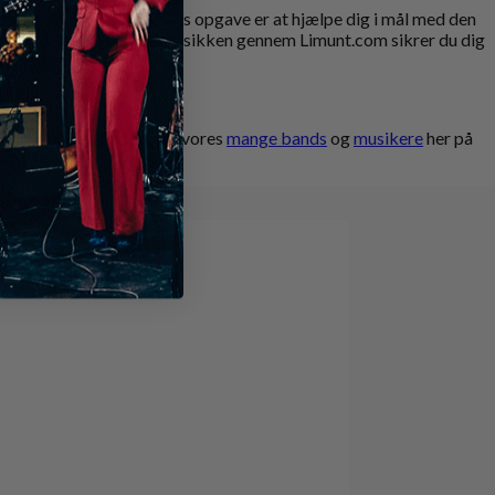
event sin røde tråd. Vores opgave er at hjælpe dig i mål med den
begivenhed. Ved at booke musikken gennem Limunt.com sikrer du dig
at planlægge!
alenter. Se et udvalg af vores
mange bands
og
musikere
her på