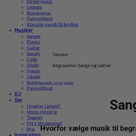
Street music
Lounge
Bossa nova
Pakketilbud
Klassisk musik til bryllup
Musiker
Sanger
Pianist
Guitarist
Saxofon
Temaer
Cello
Violin
Begravelse: Sange og salmer
Harpe
Ukulele
Solomusiker til bryllup
Pakketilbud
DJ
Om
Sang
Hvad er Limunt?
Vores Historie
Teamet
FN’s Verdensmål
Hvorfor vælge musik til begr
Pris
Inspiration