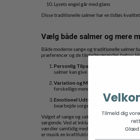
Lysets engel går med glans
Disse traditionelle salmer har en tidløs kvalit
Vælg både salmer og mere mo
Både moderne sange og traditionelle salmer ha
præferencer og de tilstedeværendes behov. Her
Personlig Tilpasning
: Moderne sange ka
salmer kan give en følelse af kontinuite
Variation og Mangfoldighed
: Ved at i
forskellige mennesker og trosmæssige b
Velko
Emotionel Udtryksfuldhed
: Moderne 
bearbejde sorgen. Ved at have både mod
Tilmeld dig vor
Valget af sange og salmer til en begravelsesce
ret
sørgende. Ved at inkludere både moderne sange
Glæd d
værdier samtidig med at den tilbyder støtte o
er musik en kraftfuld måde at mindes og ære de