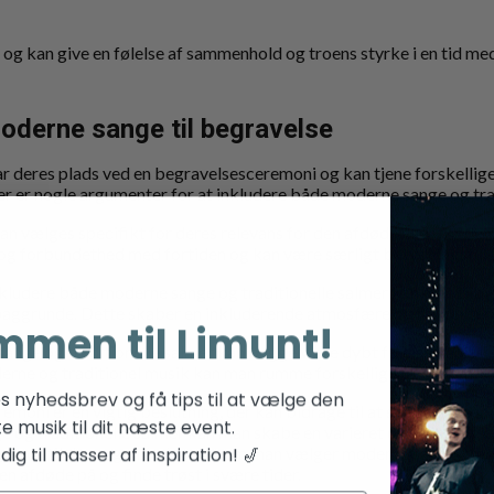
et og kan give en følelse af sammenhold og troens styrke i en tid me
derne sange til begravelse
r deres plads ved en begravelsesceremoni og kan tjene forskellig
 er nogle argumenter for at inkludere både moderne sange og trad
n vælges specifikt for deres relevans for den afdøde eller for den t
t og forbundethed med fortiden og kan være særligt betydningsfuld
nkludere både moderne sange og traditionelle salmer kan man tilbyde
aggrunde. Dette skaber en inkluderende atmosfære og respekterer
mmen til Limunt!
sange og traditionelle salmer kan begge være dybt følelsesmæss
erne og traditionel musik kan man rumme forskellige følelsesmæs
es nyhedsbrev og få tips til at vælge den
remoni er en vigtig beslutning, der kan bidrage til at skabe en men
te musik til dit næste event.
 og traditionelle salmer kan man skabe en varieret og personlig ce
ig til masser af inspiration! 🎷
g trøst til de sørgende. Uanset om man vælger moderne sange, tradi
n afdøde på og finde trøst i svære tider.