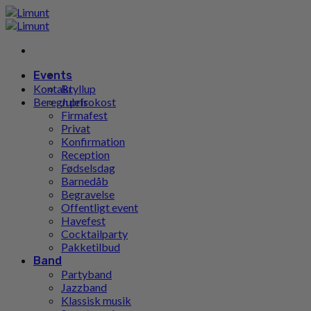
Gå
til
indhold
Events
Kontakt
Bryllup
Beregn pris
Julefrokost
Firmafest
Privat
Konfirmation
Reception
Fødselsdag
Barnedåb
Begravelse
Offentligt event
Havefest
Cocktailparty
Pakketilbud
Band
Partyband
Jazzband
Klassisk musik