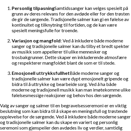
Personlig tilpasning
Samtidssanger kan velges spesielt på
grunn av deres relevans for den avdøde eller for den trøsten
de gir de sørgende. Tradisjonelle salmer kan gi en følelse av
kontinuitet og tilknytning til fortiden, og de kan være
spesielt meningsfulle for troende.
Variasjon og mangfold
: Ved å inkludere både moderne
sanger og tradisjonelle salmer kan du tilby et bredt spekter
av musikk som appellerer til ulike mennesker og
trosbakgrunner. Dette skaper en inkluderende atmosfære
og respekterer mangfoldet blant de som er til stede.
Emosjonell uttrykksfullhet
Både moderne sanger og
tradisjonelle salmer kan være dypt emosjonelt gripende og
bidra til å uttrykke og bearbeide sorg. Ved å ha både
moderne og tradisjonell musikk kan man imøtekomme ulike
følelsesmessige reaksjoner og behov hos den sørgende.
Valg av sanger og salmer til en begravelsesseremoni er en viktig
beslutning som kan bidra til å skape en meningsfull og trøstende
opplevelse for de sørgende. Ved å inkludere både moderne sanger
og tradisjonelle salmer kan du skape en variert og personlig
seremoni som gjenspeiler den avdødes liv og verdier, samtidig