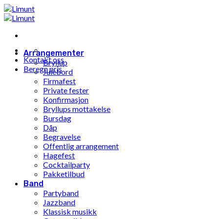
Gå
til
innhold
Arrangementer
Kontakt oss
Bryllup
Beregn pris
Julebord
Firmafest
Private fester
Konfirmasjon
Bryllups mottakelse
Bursdag
Dåp
Begravelse
Offentlig arrangement
Hagefest
Cocktailparty
Pakketilbud
Band
Partyband
Jazzband
Klassisk musikk