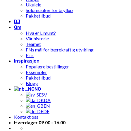
Ukulele
Solomusiker for bryllup
Pakketilbud
DJ
Om
Hva er Limunt?
Vår historie
Teamet
FNs mål for bærekraftig utvikling
Pris
Inspirasjon
Populære bestillinger
Eksempler
Pakketilbud
Blogg
NO
SV
DA
EN
DE
Kontakt oss
Hverdager 09.00 - 16.00