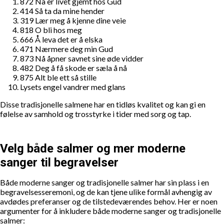
872 Nå er livet gjemt hos Gud
414 Så ta da mine hender
319 Lær meg å kjenne dine veie
818 O bli hos meg
666 Å leva det er å elska
471 Nærmere deg min Gud
873 Nå åpner savnet sine øde vidder
482 Deg å få skode er sæla å nå
875 Alt ble ett så stille
Lysets engel vandrer med glans
Disse tradisjonelle salmene har en tidløs kvalitet og kan gi en
følelse av samhold og trosstyrke i tider med sorg og tap.
Velg både salmer og mer moderne
sanger til begravelser
Både moderne sanger og tradisjonelle salmer har sin plass i en
begravelsesseremoni, og de kan tjene ulike formål avhengig av
avdødes preferanser og de tilstedeværendes behov. Her er noen
argumenter for å inkludere både moderne sanger og tradisjonelle
salmer: