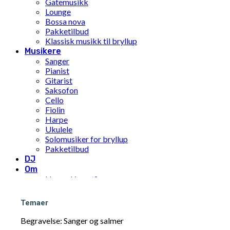
Gatemusikk
Lounge
Bossa nova
Pakketilbud
Klassisk musikk til bryllup
Musikere
Sanger
Pianist
Gitarist
Saksofon
Cello
Fiolin
Harpe
Ukulele
Solomusiker for bryllup
Pakketilbud
DJ
Om
Hva er Limunt?
Vår historie
Teamet
Temaer
FNs mål for bærekraftig utvikling
Pris
Begravelse: Sanger og salmer
Inspirasjon