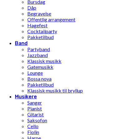
Bursdag
Dåp
Begravelse
Offentlig arrangement
Hagefest
Cocktailparty
Pakketilbud
Band
Partyband
Jazzband
Klassisk musikk
Gatemusikk
Lounge
Bossa nova
Pakketilbud
Klassisk musikk til bryllup
Musikere
Sanger
Pianist
Gitarist
Saksofon
Cello
Fiolin
Harpe