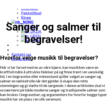
Populære bestillinger
Eksempler
Pakketilbud
Blogg
NO
Sanger og salmer til
SV
DA
begravelser!
EN
DE
Kontakt oss
Hvorfor velge musikk til begravelser?
Beregn pris
Når vi tar farvel med en av våre kjære, kan musikken være en
kraftfull måte å uttrykke følelser på og finne trøst i en vanskelig
tid. I en begravelse eller minnestund spiller valget av sanger og
salmer en nøkkelrolle når det gjelder å skape den rette
stemningen og gi støtte til de sørgende. I denne artikkelen skal vi
se nærmere på både moderne sanger og tradisjonelle salmer som
kan brukes i begravelser, og argumentere for hvorfor begge typer
musikk har sin plass i en slik seremoni.