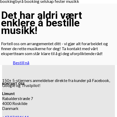
Det har aldri vært
enklere å bestille
musikk!
Fortell oss om arrangementet ditt - vi gjør alt forarbeidet og
finner de rette musikerne for deg! Ta kontakt med vårt
ekspertteam som står klare til å gi deg uforpliktende råd!
Bestill nå
150+ 5-stjerners anmeldelser direkte fra kunder på Facebook,
KONTAKT OSS
Google og Trustpilot!
Limunt
Rabalderstræde 7
4000 Roskilde
Danmark