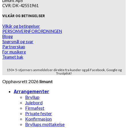
Limunt ApS
CVR: DK-42551961
VILKÅR OG BETINGELSER
Vilkår og betingelser
PERSONVERNFORORDNINGEN
Blogg
Spørsmål og svar
Partnerskap
For musikere
Teamet bak
150+ 5-stjerners anmeldelser direkte fra kunder og på Facebook, Google og
Trustpilot!
Opphavsrett 2026
limunt
Arrangementer
Bryllup
Julebord
Firmafest
Private fester
Konfirmasjon
Bryllups mottakelse