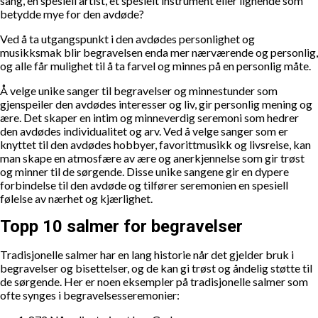
sang, en spesiell artist, et spesielt instrument eller lignende som
betydde mye for den avdøde?
Ved å ta utgangspunkt i den avdødes personlighet og
musikksmak blir begravelsen enda mer nærværende og personlig,
og alle får mulighet til å ta farvel og minnes på en personlig måte.
Å velge unike sanger til begravelser og minnestunder som
gjenspeiler den avdødes interesser og liv, gir personlig mening og
ære. Det skaper en intim og minneverdig seremoni som hedrer
den avdødes individualitet og arv. Ved å velge sanger som er
knyttet til den avdødes hobbyer, favorittmusikk og livsreise, kan
man skape en atmosfære av ære og anerkjennelse som gir trøst
og minner til de sørgende. Disse unike sangene gir en dypere
forbindelse til den avdøde og tilfører seremonien en spesiell
følelse av nærhet og kjærlighet.
Topp 10 salmer for begravelser
Tradisjonelle salmer har en lang historie når det gjelder bruk i
begravelser og bisettelser, og de kan gi trøst og åndelig støtte til
de sørgende. Her er noen eksempler på tradisjonelle salmer som
ofte synges i begravelsesseremonier: