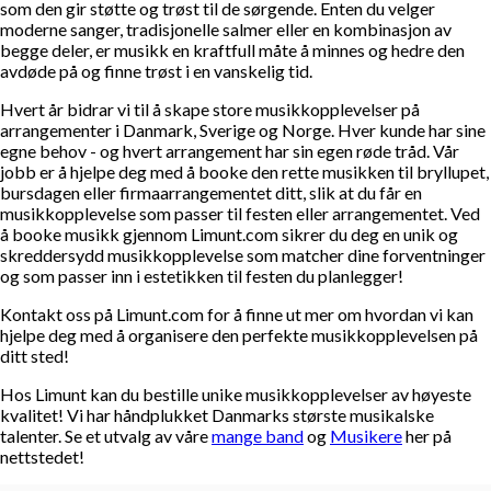
som den gir støtte og trøst til de sørgende. Enten du velger
moderne sanger, tradisjonelle salmer eller en kombinasjon av
begge deler, er musikk en kraftfull måte å minnes og hedre den
avdøde på og finne trøst i en vanskelig tid.
Hvert år bidrar vi til å skape store musikkopplevelser på
arrangementer i Danmark, Sverige og Norge. Hver kunde har sine
egne behov - og hvert arrangement har sin egen røde tråd. Vår
jobb er å hjelpe deg med å booke den rette musikken til bryllupet,
bursdagen eller firmaarrangementet ditt, slik at du får en
musikkopplevelse som passer til festen eller arrangementet. Ved
å booke musikk gjennom Limunt.com sikrer du deg en unik og
skreddersydd musikkopplevelse som matcher dine forventninger
og som passer inn i estetikken til festen du planlegger!
Kontakt oss på Limunt.com for å finne ut mer om hvordan vi kan
hjelpe deg med å organisere den perfekte musikkopplevelsen på
ditt sted!
Hos Limunt kan du bestille unike musikkopplevelser av høyeste
kvalitet! Vi har håndplukket Danmarks største musikalske
talenter. Se et utvalg av våre
mange band
og
Musikere
her på
nettstedet!