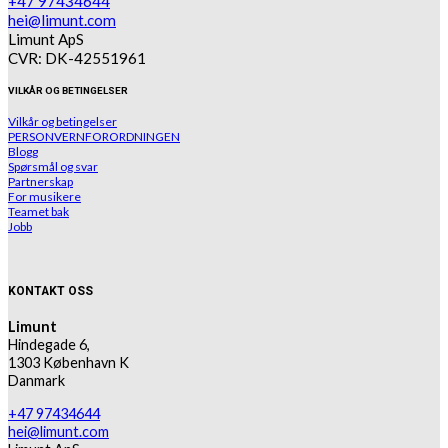
+47 97434644
hei@limunt.com
Limunt ApS
CVR: DK-42551961
VILKÅR OG BETINGELSER
Vilkår og betingelser
PERSONVERNFORORDNINGEN
Blogg
Spørsmål og svar
Partnerskap
For musikere
Teamet bak
Jobb
KONTAKT OSS
Limunt
Hindegade 6,
1303 København K
Danmark
+47 97434644
hei@limunt.com