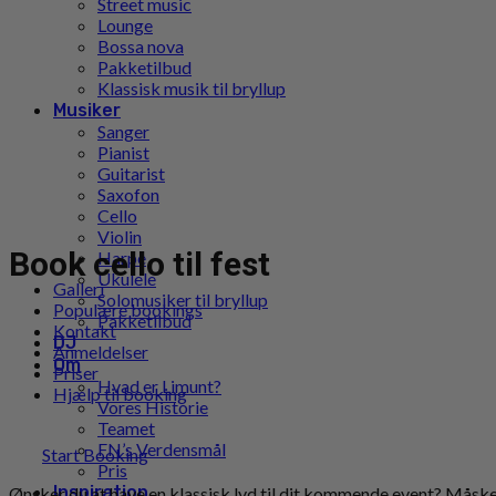
Street music
Lounge
Bossa nova
Pakketilbud
Klassisk musik til bryllup
Musiker
Sanger
Pianist
Guitarist
Saxofon
Cello
Violin
Book cello til fest
Harpe
Ukulele
Galleri
Solomusiker til bryllup
Populære bookings
Pakketilbud
Kontakt
DJ
Anmeldelser
Om
Priser
Hvad er Limunt?
Hjælp til booking
Vores Historie
Teamet
FN’s Verdensmål
Start Booking
Pris
Inspiration
Ønsker du at have en klassisk lyd til dit kommende event? Måske l