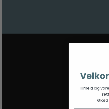
Velko
Tilmeld dig vor
ret
Glæd d