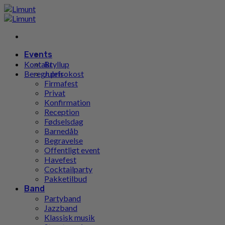
Gå
til
indhold
Events
Kontakt
Bryllup
Beregn pris
Julefrokost
Firmafest
Privat
Konfirmation
Reception
Fødselsdag
Barnedåb
Begravelse
Offentligt event
Havefest
Cocktailparty
Pakketilbud
Band
Partyband
Jazzband
Klassisk musik