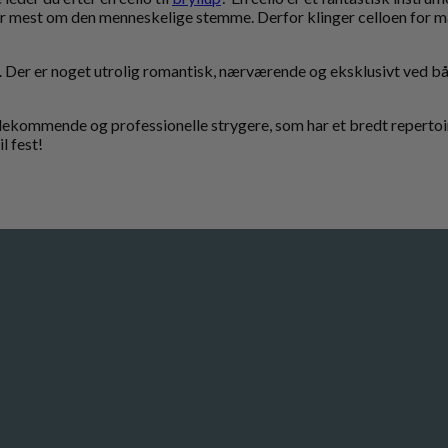
nder mest om den menneskelige stemme. Derfor klinger celloen for
r. Der er noget utrolig romantisk, nærværende og eksklusivt ved båd
dekommende og professionelle strygere, som har et bredt repertoire
il fest!