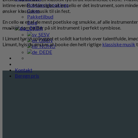
Populære bookings
intime events. Man siger, at en cello er det instrument, som mi
Cases
ønsker klassisk musik til sin fest.
Pakketilbud
En cello er et af de mest poetiske og smukke, af alle instrumente
Blog
musiker, som spiller på sit instrument i perfekt symbiose.
DA
SV
I Limunt har vi opbygget et solidt kartotek over talentfulde, imø
EN
Limunt, hvis du ønsker at booke den helt rigtige
klassiske musik
t
NO
DE
Kontakt
Beregn pris