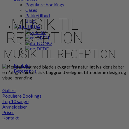
Populære bookings
Cases
Pakketilbud
MUSIK TIL
Blog
DA
RECEPTION
SV
EN
NO
DE
MUSIK TIL RECEPTION
Kontakt
Beregn pris
Galleri
Populære Bookings
Top 10 sange
Anmeldelser
Priser
Kontakt