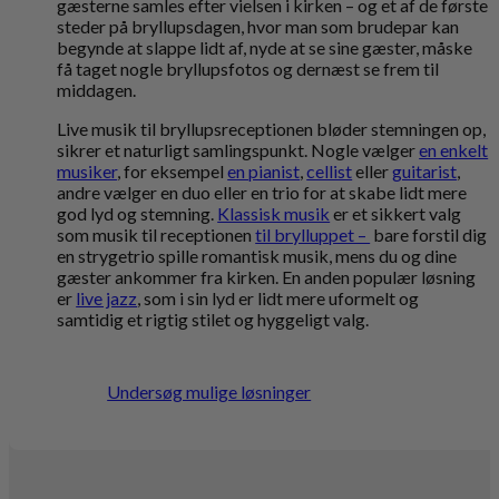
gæsterne samles efter vielsen i kirken – og et af de første
steder på bryllupsdagen, hvor man som brudepar kan
begynde at slappe lidt af, nyde at se sine gæster, måske
få taget nogle bryllupsfotos og dernæst se frem til
middagen.
Live musik til bryllupsreceptionen bløder stemningen op,
sikrer et naturligt samlingspunkt. Nogle vælger
en enkelt
musiker
, for eksempel
en pianist
,
cellist
eller
guitarist
,
andre vælger en duo eller en trio for at skabe lidt mere
god lyd og stemning.
Klassisk musik
er et sikkert valg
som musik til receptionen
til brylluppet –
bare forstil dig
en strygetrio spille romantisk musik, mens du og dine
gæster ankommer fra kirken. En anden populær løsning
er
live jazz
, som i sin lyd er lidt mere uformelt og
samtidig et rigtig stilet og hyggeligt valg.
Undersøg mulige løsninger