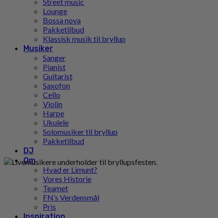
Street music
Lounge
Bossa nova
Pakketilbud
Klassisk musik til bryllup
Musiker
Sanger
Pianist
Guitarist
Saxofon
Cello
Violin
Harpe
Ukulele
Solomusiker til bryllup
Pakketilbud
DJ
Om
Hvad er Limunt?
Vores Historie
Teamet
FN’s Verdensmål
Pris
Inspiration