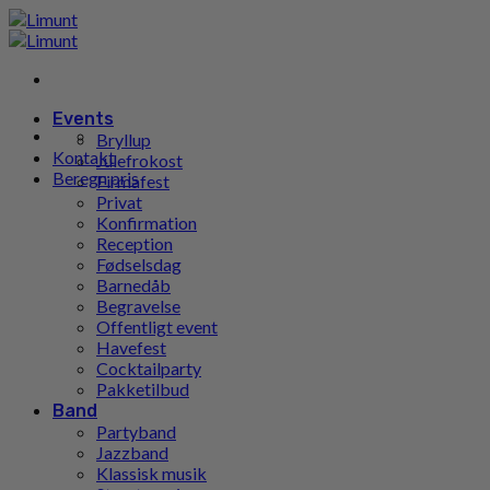
Gå
til
indhold
Events
Bryllup
Kontakt
Julefrokost
Beregn pris
Firmafest
Privat
Konfirmation
Reception
Fødselsdag
Barnedåb
Begravelse
Offentligt event
Havefest
Cocktailparty
Pakketilbud
Band
Partyband
Jazzband
Klassisk musik