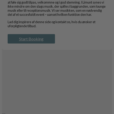
at føle sig godt tilpas, velkommne og i god stemning. I Limunt synes vi
ikke mindre om den slags musik, der spilles i baggrunden, som lounge
musik eller til receptionsmusik. Vi ser musikken, som en nødvendig
del af et succesfuldt event – uanset hvilken funktion den har.
Lad dig inspirere af denne side og kontakt os, hvis du ønsker et
uforpligtende tilbud.
Start Booking