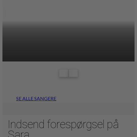
‹
›
SE ALLE SANGERE
Indsend forespørgsel på
Sara