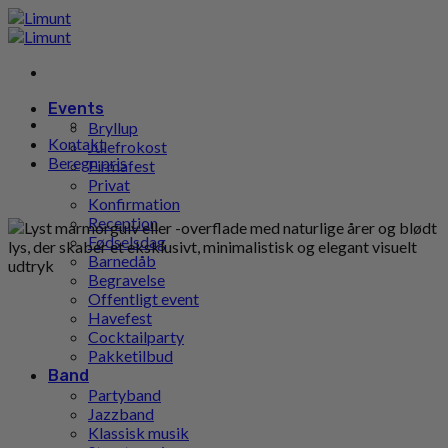
Gå
til
indhold
Events
Bryllup
Kontakt
Julefrokost
Beregn pris
Firmafest
Privat
Konfirmation
Reception
Fødselsdag
Barnedåb
Begravelse
Offentligt event
Havefest
Cocktailparty
Pakketilbud
Band
Partyband
Jazzband
Klassisk musik