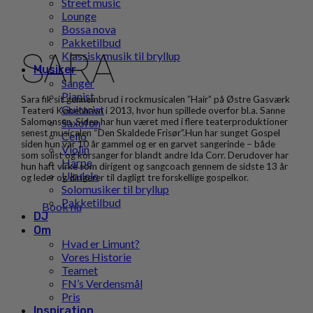
Street music
Lounge
Bossa nova
Pakketilbud
SARA
Klassisk musik til bryllup
Musiker
Sanger
Pianist
Sara fik sit gennembrud i rockmusicalen ”Hair” på Østre Gasværk
Guitarist
Teater i København i 2013, hvor hun spillede overfor bl.a. Sanne
Saxofon
Salomonsen. Siden har hun været med i flere teaterproduktioner
senest musicalen “Den Skaldede Frisør”.Hun har sunget Gospel
Cello
siden hun var 10 år gammel og er en garvet sangerinde – både
Violin
som solist og korsanger for blandt andre Ida Corr. Derudover har
Harpe
hun haft virke som dirigent og sangcoach gennem de sidste 13 år
Ukulele
og leder og dirigerer til dagligt tre forskellige gospelkor.
Solomusiker til bryllup
Pakketilbud
Book nu
DJ
Om
Hvad er Limunt?
Vores Historie
Teamet
FN’s Verdensmål
Pris
Inspiration