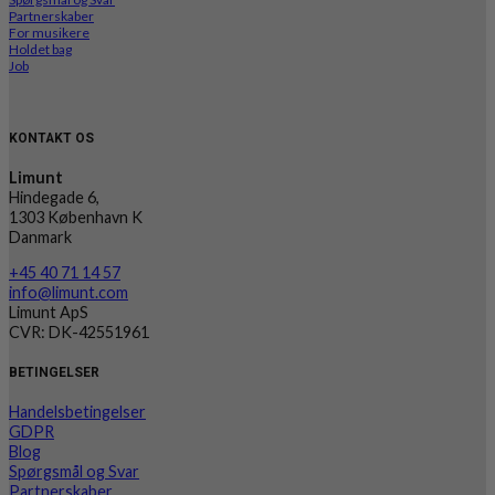
Partnerskaber
For musikere
Holdet bag
Job
KONTAKT OS
Limunt
Hindegade 6,
1303 København K
Danmark
+45 40 71 14 57
info@limunt.com
Limunt ApS
CVR: DK-42551961
BETINGELSER
Handelsbetingelser
GDPR
Blog
Spørgsmål og Svar
Partnerskaber