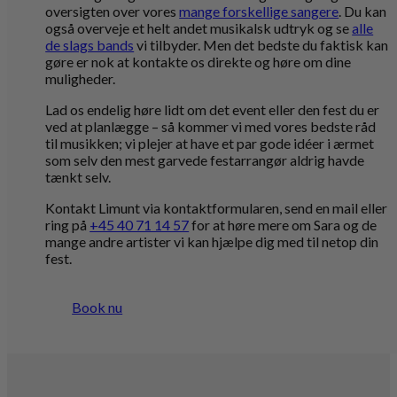
oversigten over vores
mange forskellige sangere
. Du kan
også overveje et helt andet musikalsk udtryk og se
alle
de slags bands
vi tilbyder. Men det bedste du faktisk kan
gøre er nok at kontakte os direkte og høre om dine
muligheder.
Lad os endelig høre lidt om det event eller den fest du er
ved at planlægge – så kommer vi med vores bedste råd
til musikken; vi plejer at have et par gode idéer i ærmet
som selv den mest garvede festarrangør aldrig havde
tænkt selv.
Kontakt Limunt via kontaktformularen, send en mail eller
ring på
+45 40 71 14 57
for at høre mere om Sara og de
mange andre artister vi kan hjælpe dig med til netop din
fest.
Book nu