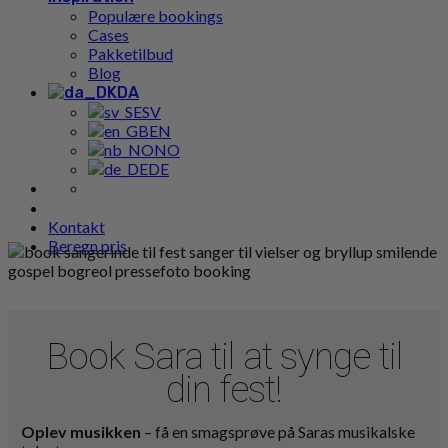
Populære bookings
Cases
Pakketilbud
Blog
DA
SV
EN
NO
DE
Kontakt
Beregn pris
Book Sara til at synge til
din fest!
Oplev musikken
– få en smagsprøve på Saras musikalske