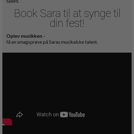
talent.
Book Sara til at synge til
din fest!
Oplev musikken
–
få en smagsprøve på Saras musikalske talent.