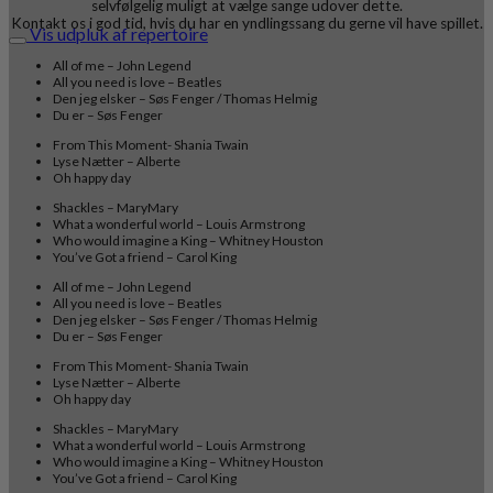
selvfølgelig muligt at vælge sange udover dette.
Kontakt os i god tid, hvis du har en yndlingssang du gerne vil have spillet.
Vis udpluk af repertoire
All of me – John Legend
All you need is love – Beatles
Den jeg elsker – Søs Fenger / Thomas Helmig
Du er – Søs Fenger
From This Moment- Shania Twain
Lyse Nætter – Alberte
Oh happy day
Shackles – MaryMary
What a wonderful world – Louis Armstrong
Who would imagine a King – Whitney Houston
You’ve Got a friend – Carol King
All of me – John Legend
All you need is love – Beatles
Den jeg elsker – Søs Fenger / Thomas Helmig
Du er – Søs Fenger
From This Moment- Shania Twain
Lyse Nætter – Alberte
Oh happy day
Shackles – MaryMary
What a wonderful world – Louis Armstrong
Who would imagine a King – Whitney Houston
You’ve Got a friend – Carol King