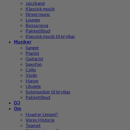
Jazzband
Klassisk musik
Street music
Lounge
Bossa nova
Pakketilbud
Klassisk musik til bryllup
Musiker
Sanger
Pianist
Guitarist
Saxofon
Cello
Violin
Harpe
Ukulele
Solomusiker til bryllup
Pakketilbud
DJ
Om
Hvad er Limunt?
Vores Historie
Teamet