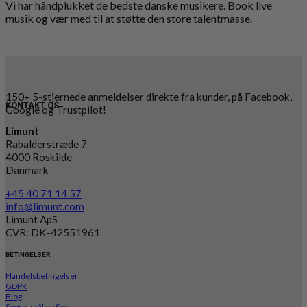
Vi har håndplukket de bedste danske musikere. Book live
musik og vær med til at støtte den store talentmasse.
150+ 5-stjernede anmeldelser direkte fra kunder, på Facebook,
KONTAKT OS
Google og Trustpilot!
Limunt
Rabalderstræde 7
4000 Roskilde
Danmark
+45 40 71 14 57
info@limunt.com
Limunt ApS
CVR: DK-42551961
BETINGELSER
Handelsbetingelser
GDPR
Blog
Spørgsmål og Svar