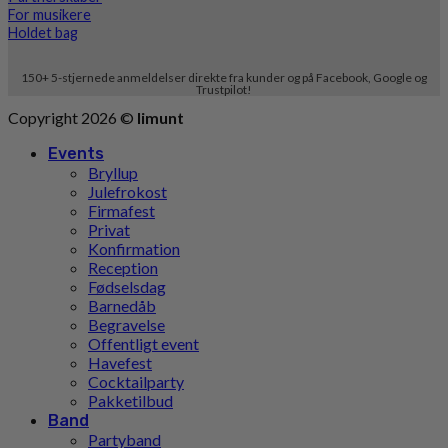
For musikere
Holdet bag
150+ 5-stjernede anmeldelser direkte fra kunder og på Facebook, Google og
Trustpilot!
Copyright 2026 ©
limunt
Events
Bryllup
Julefrokost
Firmafest
Privat
Konfirmation
Reception
Fødselsdag
Barnedåb
Begravelse
Offentligt event
Havefest
Cocktailparty
Pakketilbud
Band
Partyband