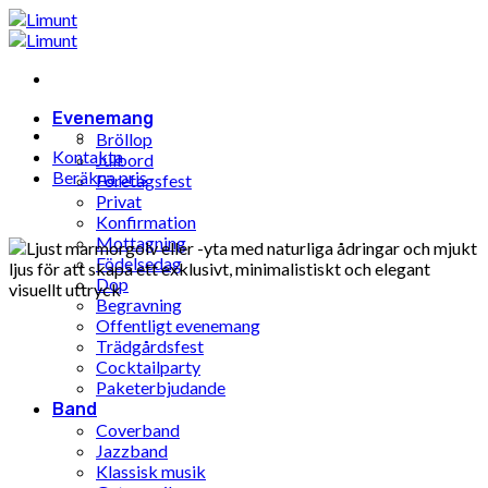
Hoppa
till
innehåll
Evenemang
Bröllop
Kontakta
Julbord
Beräkna pris
Företagsfest
Privat
Konfirmation
Mottagning
Födelsedag
Dop
Begravning
Offentligt evenemang
Trädgårdsfest
Cocktailparty
Paketerbjudande
Band
Coverband
Jazzband
Klassisk musik