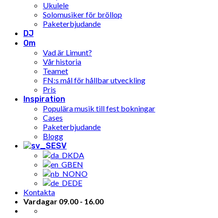
Ukulele
Solomusiker för bröllop
Paketerbjudande
DJ
Om
Vad är Limunt?
Vår historia
Teamet
FN:s mål för hållbar utveckling
Pris
Inspiration
Populära musik till fest bokningar
Cases
Paketerbjudande
Blogg
SV
DA
EN
NO
DE
Kontakta
Vardagar 09.00 - 16.00