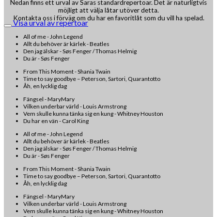
Nedan finns ett urval av Saras standardrepertoar. Det är naturligtvis
möjligt att välja låtar utöver detta.
Kontakta oss i förväg om du har en favoritlåt som du vill ha spelad.
Visa urval av repertoar
All of me - John Legend
Allt du behöver är kärlek - Beatles
Den jag älskar - Søs Fenger / Thomas Helmig
Du är - Søs Fenger
From This Moment - Shania Twain
Time to say goodbye – Peterson, Sartori, Quarantotto
Åh, en lycklig dag
Fängsel - MaryMary
Vilken underbar värld - Louis Armstrong
Vem skulle kunna tänka sig en kung - Whitney Houston
Du har en vän - Carol King
All of me - John Legend
Allt du behöver är kärlek - Beatles
Den jag älskar - Søs Fenger / Thomas Helmig
Du är - Søs Fenger
From This Moment - Shania Twain
Time to say goodbye – Peterson, Sartori, Quarantotto
Åh, en lycklig dag
Fängsel - MaryMary
Vilken underbar värld - Louis Armstrong
Vem skulle kunna tänka sig en kung - Whitney Houston