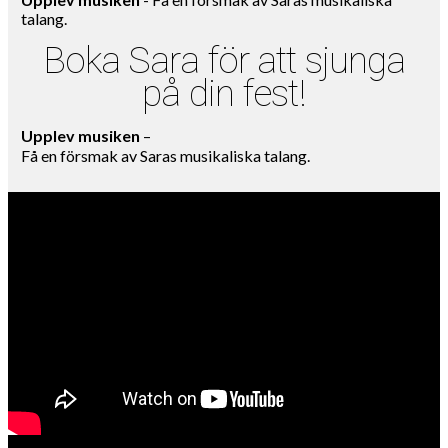
talang.
Boka Sara för att sjunga
på din fest!
Upplev musiken
–
Få en försmak av Saras musikaliska talang.