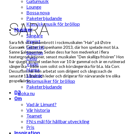
Gatumusik
Lounge
Bossa nova
Paketerbjudande
SARA
Klassisk musik för bröllop
Musiker
Sångare
Pianist
Sara fick sitt genombrott i rockmusikalen ”Hair” på Østre
Gitarrist
Gasværk Teater i Köpenhamn 2013, där hon spelade mot bl.a.
Saxofon
Sanne Salomonsen. Sedan dess har hon medverkat i flera
teaterproduktioner, senast musikalen “Den skalliga frisören” Hon
Cello
har sjungit gospel sedan hon var 10 år gammal och är en rutinerad
Violin
sångerska - både som solist och körsångerska för bl.a. Ida Corr.
Harpa
Dessutom har hon arbetat som dirigent och sångcoach de
Ukulele
senaste 13 åren och leder och dirigerar för närvarande tre olika
Solomusiker för bröllop
gospelkörer.
Paketerbjudande
DJ
Boka nu
Om
Vad är Limunt?
Vår historia
Teamet
FN:s mål för hållbar utveckling
Pris
Inspiration