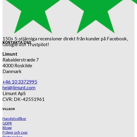
150+ 5-stjärniga recensioner direkt från kunder på Facebook,
KONTAKTA OSS
Google och Trustpilot!
Limunt
Rabalderstræde 7
4000 Roskilde
Danmark
+46 10 3372995
hej@limunt.com
Limunt ApS
CVR: DK-42551961
VILLKOR
Handelsvillkor
GDPR
Blogg
Frågor och svar
Partnerskap