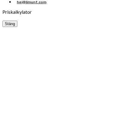
hej@limunt.com
Priskalkylator
Stäng