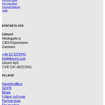
För musiker
Teamet bakom
Jobb
KONTAKTA OSS
Limunt
Hindegade 6,
1303 Köpenhamn
Danmark
+46 10 3372995
hej@limunt.com
Limunt ApS
CVR: DK-42551961
VILLKOR
Handelsvillkor
GDPR
Blogg
Frågor och svar
Partnerskap
För musiker