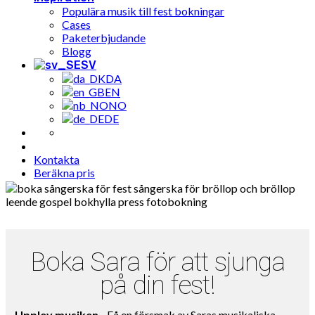
Populära musik till fest bokningar
Cases
Paketerbjudande
Blogg
SV
DA
EN
NO
DE
Kontakta
Beräkna pris
Boka Sara för att sjunga
på din fest!
Upplev musiken
- Få en försmak av Saras musikaliska