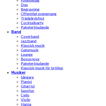
Födelsedag
Dop
Begravning
Offentligt evenemang
Trädgårdsfest
Cocktailparty
Paketerbjudande
Band
Coverband
Jazzband
Klassisk musik
Gatumusik
Lounge
Bossa nova
Paketerbjudande
Klassisk musik för bröllop
Musiker
Sångare
Pianist
Gitarrist
Saxofon
Cello
Violin
Harpa