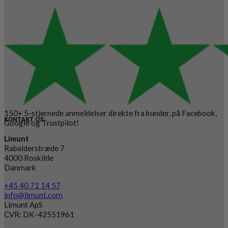
150+ 5-stjernede anmeldelser direkte fra kunder, på Facebook,
KONTAKT OS
Google og Trustpilot!
Limunt
Rabalderstræde 7
4000 Roskilde
Danmark
+45 40 71 14 57
info@limunt.com
Limunt ApS
CVR: DK-42551961