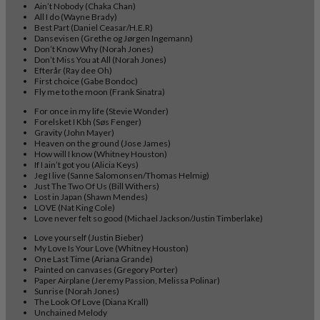
Ain’t Nobody (Chaka Chan)
All I do (Wayne Brady)
Best Part (Daniel Ceasar/H.E.R)
Dansevisen (Grethe og Jørgen Ingemann)
Don’t Know Why (Norah Jones)
Don’t Miss You at All (Norah Jones)
Efterår (Ray dee Oh)
First choice (Gabe Bondoc)
Fly me to the moon (Frank Sinatra)
For once in my life (Stevie Wonder)
Forelsket I Kbh (Søs Fenger)
Gravity (John Mayer)
Heaven on the ground (Jose James)
How will I know (Whitney Houston)
If I ain’t got you (Alicia Keys)
Jeg I live (Sanne Salomonsen/Thomas Helmig)
Just The Two Of Us (Bill Withers)
Lost in Japan (Shawn Mendes)
LOVE (Nat King Cole)
Love never felt so good (Michael Jackson/Justin Timberlake)
Love yourself (Justin Bieber)
My Love Is Your Love (Whitney Houston)
One Last Time (Ariana Grande)
Painted on canvases (Gregory Porter)
Paper Airplane (Jeremy Passion, Melissa Polinar)
Sunrise (Norah Jones)
The Look Of Love (Diana Krall)
Unchained Melody