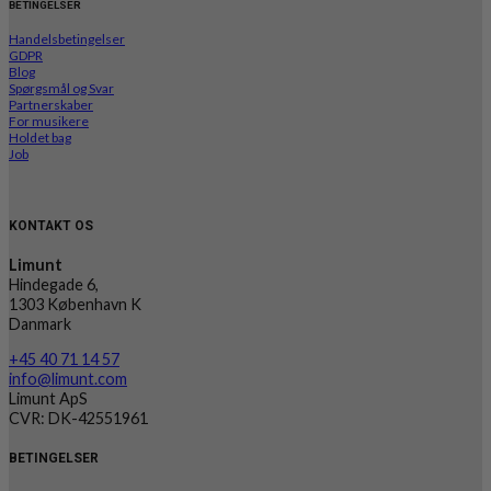
BETINGELSER
Handelsbetingelser
GDPR
Blog
Spørgsmål og Svar
Partnerskaber
For musikere
Holdet bag
Job
KONTAKT OS
Limunt
Hindegade 6,
1303 København K
Danmark
+45 40 71 14 57
info@limunt.com
Limunt ApS
CVR: DK-42551961
BETINGELSER