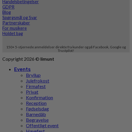
Handelsbetingelser
GDPR
Blog
Spørgsmål og Svar
Partnerskaber
For musikere
Holdet bag
150+ 5-stjernede anmeldelser direkte fra kunder og på Facebook, Google og
Trustpilot!
Copyright 2026 ©
limunt
Events
Bryllup
Julefrokost
Firmafest
Privat
Konfirmation
Reception
Fødselsdag
Barnedåb
Begravelse
Offentligt event
Havefest