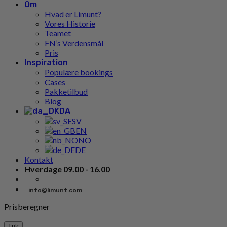
Om
Hvad er Limunt?
Vores Historie
Teamet
FN’s Verdensmål
Pris
Inspiration
Populære bookings
Cases
Pakketilbud
Blog
DA
SV
EN
NO
DE
Kontakt
Hverdage 09.00 - 16.00
info@limunt.com
Prisberegner
Luk