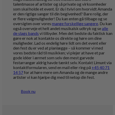
talentmasse af artister og så private og virksomheder
som skal holde et event. Er du i tvivl om hvorvidt Amanda
er den rigtige sanger til din begivenhed? Bare rolig, der
er flere valgmuligheder! Du kan enten gå tilbage og se
oversigten over vores
mange forskellige sangere
. Du kan
også overveje et helt andet musikalsk udtryk og se
alle
de slags bands
vi tilbyder. Men det bedste du faktisk kan
gøre er nok at kontakte os direkte og høre om dine
muligheder. Lad os endelig høre lidt om det event eller
den fest du er ved at planlægge – så kommer vi med
vores bedste råd til musikken; vi plejer at have et par
gode idéer i ærmet som selv den mest garvede
festarrangør aldrig havde tænkt selv. Kontakt Limunt via
kontaktformularen, send en mail eller ring på
+45 40 71
14 57
for at høre mere om Amanda og de mange andre
artister vi kan hjælpe dig med til netop din fest.
Book nu