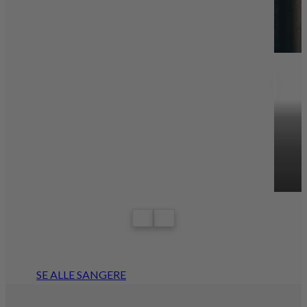
‹
›
SE ALLE SANGERE