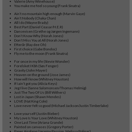
Valerie (Amy Winehouse)
You make me feel so young (Frank Sinatra)
Ain’t no mountain high enough (Marvin Gaye)
Ain’t Nobody (Chaka Chan)
All I do (Wayne Brady)
Best Part (Daniel Ceasar/H.E.R)
Dansevisen (Grethe og Jørgen Ingemann)
Don’t Know Why (Norah Jones)
Don’t Miss You at All (Norah Jones)
Efterår (Ray dee Oh)
First choice (Gabe Bondoc)
Fly me to the moon (Frank Sinatra)
For once in my life (Stevie Wonder)
Forelsket I Kbh (Søs Fenger)
Gravity (John Mayer)
Heaven on the ground (Jose James)
How will I know (Whitney Houston)
If I ain’t got you (Alicia Keys)
Jeg I live (Sanne Salomonsen/Thomas Helmig)
Just The Two Of Us (Bill Withers)
Lost in Japan (Shawn Mendes)
LOVE (Nat King Cole)
Love never felt so good (Michael Jackson/Justin Timberlake)
Love yourself (Justin Bieber)
My Love Is Your Love (Whitney Houston)
One Last Time (Ariana Grande)
Painted on canvases (Gregory Porter)
Paper Airplane (Jeremy Passion, Melissa Polinar)