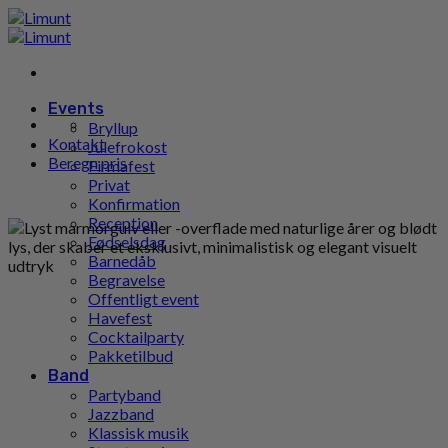
Gå
til
indhold
Events
Bryllup
Kontakt
Julefrokost
Beregn pris
Firmafest
Privat
Konfirmation
Reception
Fødselsdag
Barnedåb
Begravelse
Offentligt event
Havefest
Cocktailparty
Pakketilbud
Band
Partyband
Jazzband
Klassisk musik