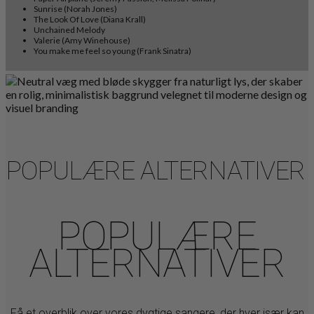
Sunrise (Norah Jones)
The Look Of Love (Diana Krall)
Unchained Melody
Valerie (Amy Winehouse)
You make me feel so young (Frank Sinatra)
POPULÆRE ALTERNATIVER
POPULÆRE
ALTERNATIVER
Få et overblik over vores dygtige sangere, der hver især kan