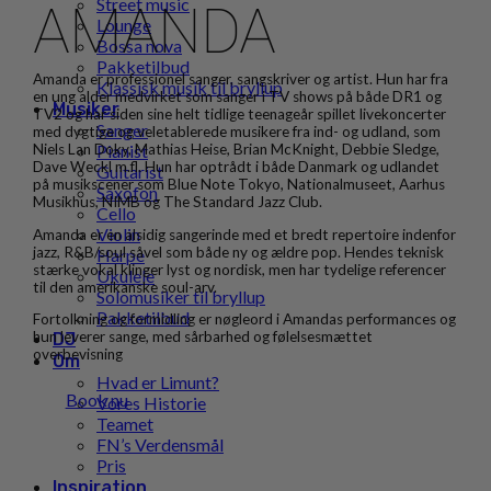
Street music
AMANDA
Lounge
Bossa nova
Pakketilbud
Amanda er professionel sanger, sangskriver og artist. Hun har fra
Klassisk musik til bryllup
en ung alder medvirket som sanger i TV shows på både DR1 og
Musiker
TV2 og har siden sine helt tidlige teenageår spillet livekoncerter
Sanger
med dygtige og veletablerede musikere fra ind- og udland, som
Pianist
Niels Lan Doky, Mathias Heise, Brian McKnight, Debbie Sledge,
Dave Weckl m.fl. Hun har optrådt i både Danmark og udlandet
Guitarist
på musikscener som Blue Note Tokyo, Nationalmuseet, Aarhus
Saxofon
Musikhus, NIMB og The Standard Jazz Club.
Cello
Violin
Amanda er en alsidig sangerinde med et bredt repertoire indenfor
jazz, R&B/soul såvel som både ny og ældre pop. Hendes teknisk
Harpe
stærke vokal klinger lyst og nordisk, men har tydelige referencer
Ukulele
til den amerikanske soul-arv.
Solomusiker til bryllup
Pakketilbud
Fortolkning og formidling er nøgleord i Amandas performances og
hun leverer sange, med sårbarhed og følelsesmættet
DJ
overbevisning
Om
Hvad er Limunt?
Book nu
Vores Historie
Teamet
FN’s Verdensmål
Pris
Inspiration