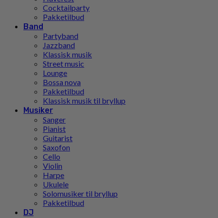
Cocktailparty
Pakketilbud
Band
Partyband
Jazzband
Klassisk musik
Street music
Lounge
Bossa nova
Pakketilbud
Klassisk musik til bryllup
Musiker
Sanger
Pianist
Guitarist
Saxofon
Cello
Violin
Harpe
Ukulele
Solomusiker til bryllup
Pakketilbud
DJ