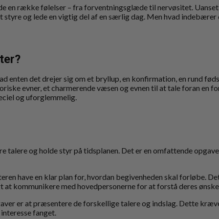
en række følelser – fra forventningsglæde til nervøsitet. Uanset h
at styre og lede en vigtig del af en særlig dag. Men hvad indebære
ter?
d enten det drejer sig om et bryllup, en konfirmation, en rund fødse
toriske evner, et charmerende væsen og evnen til at tale foran en 
peciel og uforglemmelig.
 talere og holde styr på tidsplanen. Det er en omfattende opgave,
eren have en klar plan for, hvordan begivenheden skal forløbe. Det
tigt at kommunikere med hovedpersonerne for at forstå deres ønske
aver er at præsentere de forskellige talere og indslag. Dette kræve
interesse fanget.