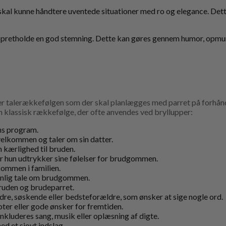
kal kunne håndtere uventede situationer med ro og elegance. Dette
g opretholde en god stemning. Dette kan gøres gennem humor, opmun
t er talerækkefølgen som der skal planlægges med parret på forhånd
n klassisk rækkefølge, der ofte anvendes ved bryllupper:
ns program.
 velkommen og taler om sin datter.
n kærlighed til bruden.
vor hun udtrykker sine følelser for brudgommen.
kommen i familien.
sonlig tale om brudgommen.
 bruden og brudeparret.
dre, søskende eller bedsteforældre, som ønsker at sige nogle ord.
oter eller gode ønsker for fremtiden.
nkluderes sang, musik eller oplæsning af digte.
ed et sjovt indslag.