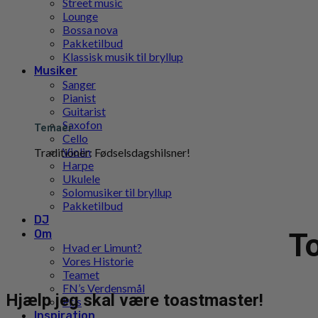
Street music
Lounge
Bossa nova
Pakketilbud
Klassisk musik til bryllup
Musiker
Sanger
Pianist
Guitarist
Saxofon
Temaer
Cello
Violin
Traditioner: Fødselsdagshilsner!
Harpe
Ukulele
Solomusiker til bryllup
Pakketilbud
DJ
Om
To
Hvad er Limunt?
Vores Historie
Teamet
FN’s Verdensmål
Hjælp jeg skal være toastmaster!
Pris
Inspiration