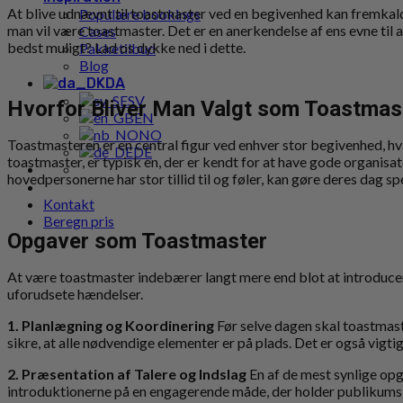
At blive udnævnt til toastmaster ved en begivenhed kan fremkalde 
Populære bookings
man vil være toastmaster. Det er en anerkendelse af ens evne til 
Cases
bedst muligt? Lad os dykke ned i dette.
Pakketilbud
Blog
DA
SV
Hvorfor Bliver Man Valgt som Toastmas
EN
NO
Toastmasteren er en central figur ved enhver stor begivenhed, hva
DE
toastmaster, er typisk en, der er kendt for at have gode organisa
hovedpersonerne har stor tillid til og føler, kan gøre deres dag s
Kontakt
Beregn pris
Opgaver som Toastmaster
At være toastmaster indebærer langt mere end blot at introducere
uforudsete hændelser.
1. Planlægning og Koordinering
Før selve dagen skal toastmast
sikre, at alle nødvendige elementer er på plads. Det er også vig
2. Præsentation af Talere og Indslag
En af de mest synlige opg
introduktionerne på en engagerende måde, der holder publikums 