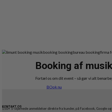
Booking af musik
Fortæl os om dit event – så gør vi alt benarbej
BOok nu
KONTAKT OS
150+ 5-stjernede anmeldelser direkte fra kunder, på Facebook, Google og