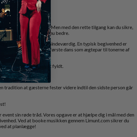
llige opgaver samtidig. Men med den rette tilgang kan du sikre,
ne og gøre oplevelsen endnu bedre.
oldning, der gør aftenen mindeværdig. En typisk begivenhed er
brudgommen tager deres første dans som ægtepar til tonerne af
ningen høj og dansegulvet fyldt.
snack til en lille buffet.
en tradition at gæsterne fester videre indtil den sidste person går
st!
r event sin røde tråd. Vores opgave er at hjælpe dig i mål med den
r begivenhed. Ved at booke musikken gennem Limunt.com sikrer du
 ved at planlægge!