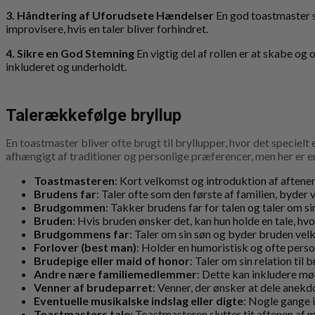
3. Håndtering af Uforudsete Hændelser
En god toastmaster s
improvisere, hvis en taler bliver forhindret.
4. Sikre en God Stemning
En vigtig del af rollen er at skabe o
inkluderet og underholdt.
Talerækkefølge bryllup
En toastmaster bliver ofte brugt til bryllupper, hvor det speciel
afhængigt af traditioner og personlige præferencer, men her er e
Toastmasteren
: Kort velkomst og introduktion af aftene
Brudens far
: Taler ofte som den første af familien, byder
Brudgommen
: Takker brudens far for talen og taler om si
Bruden
: Hvis bruden ønsker det, kan hun holde en tale, h
Brudgommens far
: Taler om sin søn og byder bruden vel
Forlover (best man)
: Holder en humoristisk og ofte per
Brudepige eller maid of honor
: Taler om sin relation til
Andre nære familiemedlemmer
: Dette kan inkludere mø
Venner af brudeparret
: Venner, der ønsker at dele anekd
Eventuelle musikalske indslag eller digte
: Nogle gange i
Toastmasters tale:
Toastmasteren slutter tit aftenen af m