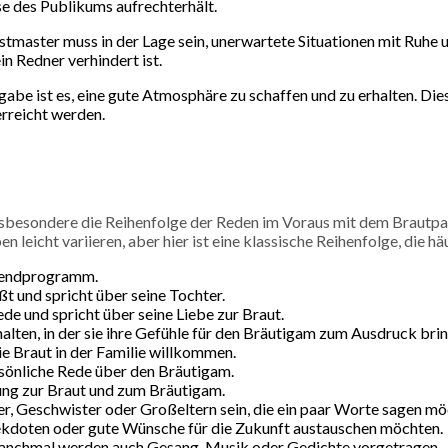
se des Publikums aufrechterhält.
stmaster muss in der Lage sein, unerwartete Situationen mit Ruhe 
n Redner verhindert ist.
fgabe ist es, eine gute Atmosphäre zu schaffen und zu erhalten. 
erreicht werden.
nsbesondere die Reihenfolge der Reden im Voraus mit dem Brautpa
n leicht variieren, aber hier ist eine klassische Reihenfolge, die 
bendprogramm.
üßt und spricht über seine Tochter.
ede und spricht über seine Liebe zur Braut.
halten, in der sie ihre Gefühle für den Bräutigam zum Ausdruck brin
ie Braut in der Familie willkommen.
rsönliche Rede über den Bräutigam.
ung zur Braut und zum Bräutigam.
, Geschwister oder Großeltern sein, die ein paar Worte sagen mö
ekdoten oder gute Wünsche für die Zukunft austauschen möchten.
nchmal werden auch Gesang, Musik oder Gedichte vorgetragen.