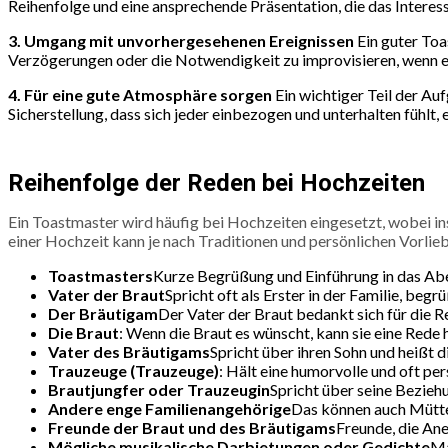
Reihenfolge und eine ansprechende Präsentation, die das Interes
3. Umgang mit unvorhergesehenen Ereignissen
Ein guter Toa
Verzögerungen oder die Notwendigkeit zu improvisieren, wenn ei
4. Für eine gute Atmosphäre sorgen
Ein wichtiger Teil der Au
Sicherstellung, dass sich jeder einbezogen und unterhalten fühlt, 
Reihenfolge der Reden bei Hochzeiten
Ein Toastmaster wird häufig bei Hochzeiten eingesetzt, wobei i
einer Hochzeit kann je nach Traditionen und persönlichen Vorliebe
Toastmasters
Kurze Begrüßung und Einführung in das A
Vater der Braut
Spricht oft als Erster in der Familie, begr
Der Bräutigam
Der Vater der Braut bedankt sich für die R
Die Braut
: Wenn die Braut es wünscht, kann sie eine Rede 
Vater des Bräutigams
Spricht über ihren Sohn und heißt d
Trauzeuge (Trauzeuge)
: Hält eine humorvolle und oft pe
Brautjungfer oder Trauzeugin
Spricht über seine Bezieh
Andere enge Familienangehörige
Das können auch Mütter
Freunde der Braut und des Bräutigams
Freunde, die An
Mögliche musikalische Darbietungen oder Gedichte
Ma