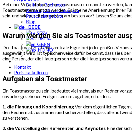
Bei einer Veranstaltung zum Toastmaster ernannt zu werden, kann
Beliebte Buchungen
Toastmaster ernannt zu werden. Es ist eine Anerkennung Ihrer Fä
Bisherige Veranstaltungen
sein, und wie bereitet man sich am besten vor? Lassen Sie uns ein
Pauschalangebote
Blog
DE
SV
Warum werden Sie als Toastmaster aus
DA
EN
Der Toastmaster ist eine zentrale Figur bei jeder großen Veranst
NO
ausgewählt wird, ist typischerweise dafür bekannt, dass sie über
eine Person, der die Hauptperson oder die Hauptpersonen vertrau
Kontakt
Preis kalkulieren
Aufgaben als Toastmaster
Ein Toastmaster zu sein, bedeutet viel mehr, als nur Redner vorzu
unvorhergesehenen Ereignissen umzugehen, erfordert.
1. die Planung und Koordinierung
Vor dem eigentlichen Tag mus
den Rednern abzustimmen und sicherzustellen, dass alle notwen
zu verstehen.
2. die Vorstellung der Referenten und Keynotes
Eine der sich