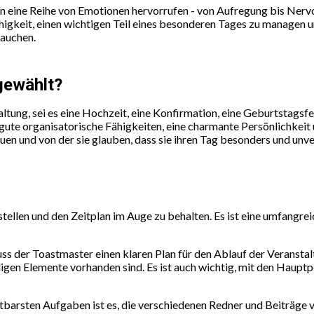
 eine Reihe von Emotionen hervorrufen - von Aufregung bis Nervosi
higkeit, einen wichtigen Teil eines besonderen Tages zu managen un
tauchen.
gewählt?
altung, sei es eine Hochzeit, eine Konfirmation, eine Geburtstagsf
 gute organisatorische Fähigkeiten, eine charmante Persönlichkeit u
en und von der sie glauben, dass sie ihren Tag besonders und unv
stellen und den Zeitplan im Auge zu behalten. Es ist eine umfangre
s der Toastmaster einen klaren Plan für den Ablauf der Veranstaltu
digen Elemente vorhanden sind. Es ist auch wichtig, mit den Hau
tbarsten Aufgaben ist es, die verschiedenen Redner und Beiträge vo