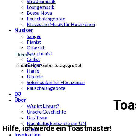
Straßenmusik
Loungemusik
Bossa Nova
Pauschalangebote
Klassische Musik für Hochzeiten
Musiker
Sänger
Pianist
Gitarrist
Saxophonist
Themen
Cellist
Geiger
Traditionen: Geburtstagsgrüße!
Harfe
Ukulele
Solomusiker für Hochzeiten
Pauschalangebote
DJ
Über
Toa
Was ist Limunt?
Unsere Geschichte
Das Team
Nachhaltigkeitsziele der UN
Hilfe, ich werde ein Toastmaster!
Preis
Inspiration