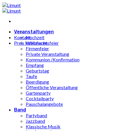
Zum
Inhalt
springen
Veranstaltungen
Kontakt
Hochzeit
Preis kalkulieren
Weihnachtsfeier
Firmenfeier
Private Veranstaltung
Kommunion /Konfirmation
Empfang
Geburtstag
Taufe
Beerdigung
Öffentliche Veranstaltung
Gartenparty
Cocktailparty
Pauschalangebote
Band
Partyband
Jazzband
Klassische Musik