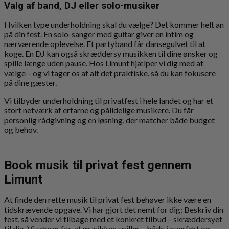
Valg af band, DJ eller solo-musiker
Hvilken type underholdning skal du vælge? Det kommer helt an
på din fest. En solo-sanger med guitar giver en intim og
nærværende oplevelse. Et partyband får dansegulvet til at
koge. En DJ kan også skræddersy musikken til dine ønsker og
spille længe uden pause. Hos Limunt hjælper vi dig med at
vælge – og vi tager os af alt det praktiske, så du kan fokusere
på dine gæster.
Vi tilbyder underholdning til privatfest i hele landet og har et
stort netværk af erfarne og pålidelige musikere. Du får
personlig rådgivning og en løsning, der matcher både budget
og behov.
Book musik til privat fest gennem
Limunt
At finde den rette musik til privat fest behøver ikke være en
tidskrævende opgave. Vi har gjort det nemt for dig: Beskriv din
fest, så vender vi tilbage med et konkret tilbud – skræddersyet
til dig. Vi sørger for, at musikken spiller – både i overført og