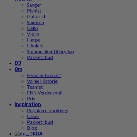
Sanger
Pianist
Guitarist
Saxofon
Cello
Violin
Harpe
Ukulele
Solomusiker til bryllup
Pakketilbud
DJ
Om
Hvad er Limunt?
Vores Historie
Teamet
FN’s Verdensmål
Pris
Inspiration
Populære bookings
Cases
Pakketilbud
Blog
DA