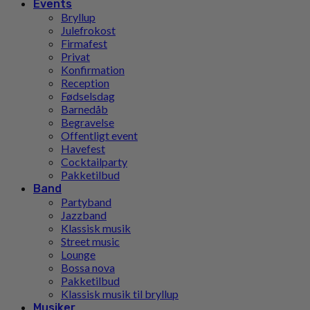
Events
Bryllup
Julefrokost
Firmafest
Privat
Konfirmation
Reception
Fødselsdag
Barnedåb
Begravelse
Offentligt event
Havefest
Cocktailparty
Pakketilbud
Band
Partyband
Jazzband
Klassisk musik
Street music
Lounge
Bossa nova
Pakketilbud
Klassisk musik til bryllup
Musiker