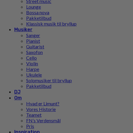
Street music
Lounge
Bossa nova
Pakketilbud
Klassisk musik til bryllup
Musiker
Sanger
Pianist
Guitarist
Saxofon
Cello
Violin
Harpe
Ukulele
Solomusiker til bryllup
Pakketilbud
DJ
Om
Hvad er Limunt?
Vores Historie
Teamet
FN’s Verdensmål
Pris
Inspiration