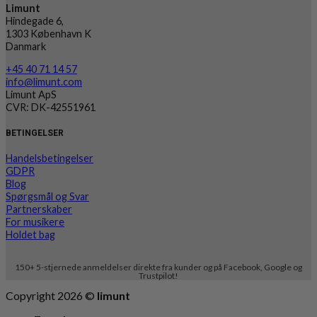
Limunt
Hindegade 6,
1303 København K
Danmark
+45 40 71 14 57
info@limunt.com
Limunt ApS
CVR: DK-42551961
BETINGELSER
Handelsbetingelser
GDPR
Blog
Spørgsmål og Svar
Partnerskaber
For musikere
Holdet bag
150+ 5-stjernede anmeldelser direkte fra kunder og på Facebook, Google og
Trustpilot!
Copyright 2026 ©
limunt