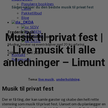
Populære bookings
Sådan vælger du den bedste musik til privat fest
Cases
Pakketilbud
Blog
DA
SV
EN
Frederik Flach
Musik til privat fest |
NO
Partner hos Limunt.com
DE
Musiker, booker og eventrådgiver med 20 års erfaring.
Live musik til alle
Udgivet: 24. juni 2025
Kontakt
anledninger – Limunt
Beregn pris
Tema:
live musik
,
underholdning
.
Musik til privat fest
Der er få ting, der kan samle gæster og skabe den helt rette
stemning som musik til privat fest. Uanset om du planlægger en