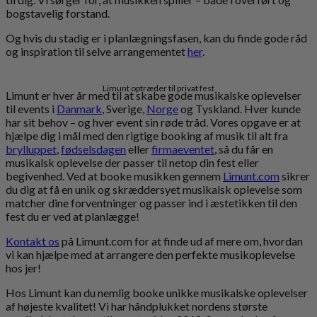
bogstavelig forstand.
Og hvis du stadig er i planlægningsfasen, kan du finde gode råd
og inspiration til selve arrangementet
her
.
Limunt optræder til privat fest
Limunt er hver år med til at skabe gode musikalske oplevelser
til events i
Danmark
, Sverige,
Norge
og Tyskland. Hver kunde
har sit behov – og hver event sin røde tråd. Vores opgave er at
hjælpe dig i mål med den rigtige booking af musik til alt fra
brylluppet
,
fødselsdagen
eller
firmaeventet
, så du får en
musikalsk oplevelse der passer til netop din fest eller
begivenhed. Ved at booke musikken gennem
Limunt.com
sikrer
du dig at få en unik og skræddersyet musikalsk oplevelse som
matcher dine forventninger og passer ind i æstetikken til den
fest du er ved at planlægge!
Kontakt os
på Limunt.com for at finde ud af mere om, hvordan
vi kan hjælpe med at arrangere den perfekte musikoplevelse
hos jer!
Hos Limunt kan du nemlig booke unikke musikalske oplevelser
af højeste kvalitet! Vi har håndplukket nordens største