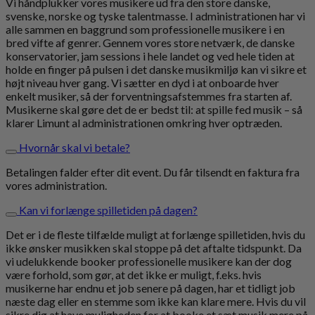
Vi håndplukker vores musikere ud fra den store danske,
svenske, norske og tyske talentmasse. I administrationen har vi
alle sammen en baggrund som professionelle musikere i en
bred vifte af genrer. Gennem vores store netværk, de danske
konservatorier, jam sessions i hele landet og ved hele tiden at
holde en finger på pulsen i det danske musikmiljø kan vi sikre et
højt niveau hver gang. Vi sætter en dyd i at onboarde hver
enkelt musiker, så der forventningsafstemmes fra starten af.
Musikerne skal gøre det de er bedst til: at spille fed musik – så
klarer Limunt al administrationen omkring hver optræden.
Hvornår skal vi betale?
Betalingen falder efter dit event. Du får tilsendt en faktura fra
vores administration.
Kan vi forlænge spilletiden på dagen?
Det er i de fleste tilfælde muligt at forlænge spilletiden, hvis du
ikke ønsker musikken skal stoppe på det aftalte tidspunkt. Da
vi udelukkende booker professionelle musikere kan der dog
være forhold, som gør, at det ikke er muligt, f.eks. hvis
musikerne har endnu et job senere på dagen, har et tidligt job
næste dag eller en stemme som ikke kan klare mere. Hvis du vil
sikre dig at have muligheden for at booke et sæt musik mere på