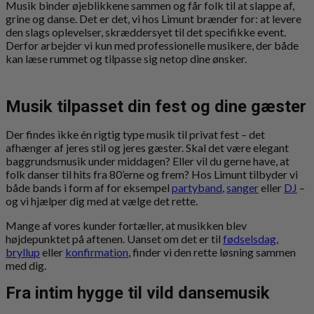
Musik binder øjeblikkene sammen og får folk til at slappe af,
grine og danse. Det er det, vi hos Limunt brænder for: at levere
den slags oplevelser, skræddersyet til det specifikke event.
Derfor arbejder vi kun med professionelle musikere, der både
kan læse rummet og tilpasse sig netop dine ønsker.
Musik tilpasset din fest og dine gæster
Der findes ikke én rigtig type musik til privat fest – det
afhænger af jeres stil og jeres gæster. Skal det være elegant
baggrundsmusik under middagen? Eller vil du gerne have, at
folk danser til hits fra 80’erne og frem? Hos Limunt tilbyder vi
både bands i form af for eksempel
partyband
,
sanger
eller
DJ
–
og vi hjælper dig med at vælge det rette.
Mange af vores kunder fortæller, at musikken blev
højdepunktet på aftenen. Uanset om det er til
fødselsdag
,
bryllup
eller
konfirmation
, finder vi den rette løsning sammen
med dig.
Fra intim hygge til vild dansemusik