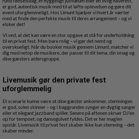
rund fødselsdag, et hyggeligt jubilæum eller en livlig havefest,
er god, autentisk musik med til at løfte oplevelsen og gøre dit
event uforglemmeligt. Hos Limunt hjælper vi hvert år værter
med at finde den perfekte musik til deres arrangement – og vi
elsker det!
Vi ved, at det kan være en stor opgave at stå for underholdning
til en privat fest. Men bare rolig – vi gør det nemt og
overskueligt. Når du booker musik gennem Limunt, matcher vi
dig med netop de musikere, der passer til dit tema, din smag og
dine gæsters aldersgruppe.
Livemusik gør den private fest
uforglemmelig
Et scenarie kunne være at dine gæster ankommer, stemningen
er god, solen skinner – og i baggrunden synger en dygtig sanger
eller et elegant jazzband spiller. Senere på aftenen skruer DJ’en
op for tempoet, og dansegulvet fyldes. Det er her magien
opstår. Livemusik til privat fest skaber ikke kun stemning – det
skaber minder.