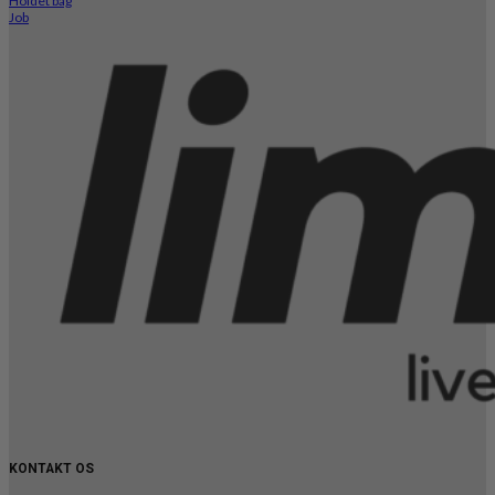
Holdet bag
Job
KONTAKT OS