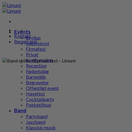
Gå
til
indhold
Events
Kontakt
Bryllup
Beregn pris
Julefrokost
Firmafest
Privat
Konfirmation
Reception
Fødselsdag
Barnedåb
Begravelse
Offentligt event
Havefest
Cocktailparty
Pakketilbud
Band
Partyband
Jazzband
Klassisk musik