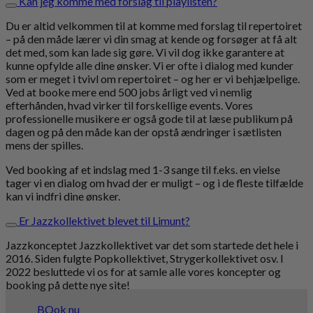
Kan jeg komme med forslag til playlisten?
Du er altid velkommen til at komme med forslag til repertoiret
– på den måde lærer vi din smag at kende og forsøger at få alt
det med, som kan lade sig gøre. Vi vil dog ikke garantere at
kunne opfylde alle dine ønsker. Vi er ofte i dialog med kunder
som er meget i tvivl om repertoiret – og her er vi behjælpelige.
Ved at booke mere end 500 jobs årligt ved vi nemlig
efterhånden, hvad virker til forskellige events. Vores
professionelle musikere er også gode til at læse publikum på
dagen og på den måde kan der opstå ændringer i sætlisten
mens der spilles.
Ved booking af et indslag med 1-3 sange til f.eks. en vielse
tager vi en dialog om hvad der er muligt – og i de fleste tilfælde
kan vi indfri dine ønsker.
Er Jazzkollektivet blevet til Limunt?
Jazzkonceptet Jazzkollektivet var det som startede det hele i
2016. Siden fulgte Popkollektivet, Strygerkollektivet osv. I
2022 besluttede vi os for at samle alle vores koncepter og
booking på dette nye site!
BOok nu