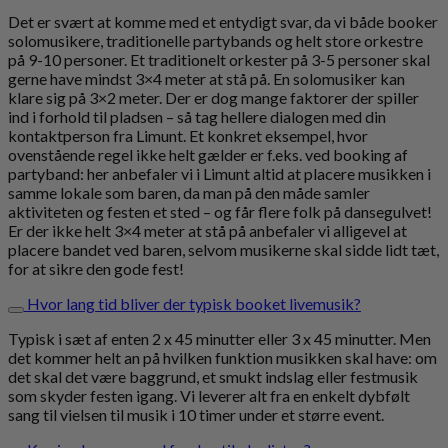
Det er svært at komme med et entydigt svar, da vi både booker
solomusikere, traditionelle partybands og helt store orkestre
på 9-10 personer. Et traditionelt orkester på 3-5 personer skal
gerne have mindst 3×4 meter at stå på. En solomusiker kan
klare sig på 3×2 meter. Der er dog mange faktorer der spiller
ind i forhold til pladsen – så tag hellere dialogen med din
kontaktperson fra Limunt. Et konkret eksempel, hvor
ovenstående regel ikke helt gælder er f.eks. ved booking af
partyband: her anbefaler vi i Limunt altid at placere musikken i
samme lokale som baren, da man på den måde samler
aktiviteten og festen et sted – og får flere folk på dansegulvet!
Er der ikke helt 3×4 meter at stå på anbefaler vi alligevel at
placere bandet ved baren, selvom musikerne skal sidde lidt tæt,
for at sikre den gode fest!
Hvor lang tid bliver der typisk booket livemusik?
Typisk i sæt af enten 2 x 45 minutter eller 3 x 45 minutter. Men
det kommer helt an på hvilken funktion musikken skal have: om
det skal det være baggrund, et smukt indslag eller festmusik
som skyder festen igang. Vi leverer alt fra en enkelt dybfølt
sang til vielsen til musik i 10 timer under et større event.