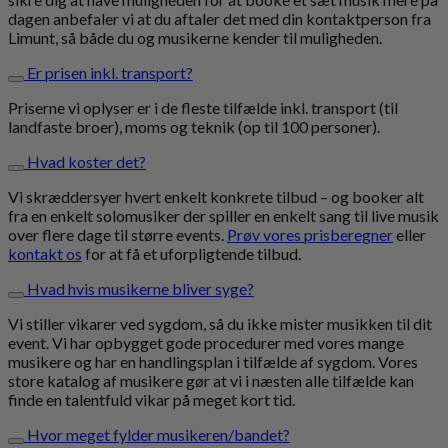
dagen anbefaler vi at du aftaler det med din kontaktperson fra
Limunt, så både du og musikerne kender til muligheden.
Er prisen inkl. transport?
Priserne vi oplyser er i de fleste tilfælde inkl. transport (til
landfaste broer), moms og teknik (op til 100 personer).
Hvad koster det?
Vi skræddersyer hvert enkelt konkrete tilbud – og booker alt
fra en enkelt solomusiker der spiller en enkelt sang til live musik
over flere dage til større events.
Prøv vores prisberegner
eller
kontakt os
for at få et uforpligtende tilbud.
Hvad hvis musikerne bliver syge?
Vi stiller vikarer ved sygdom, så du ikke mister musikken til dit
event. Vi har opbygget gode procedurer med vores mange
musikere og har en handlingsplan i tilfælde af sygdom. Vores
store katalog af musikere gør at vi i næsten alle tilfælde kan
finde en talentfuld vikar på meget kort tid.
Hvor meget fylder musikeren/bandet?