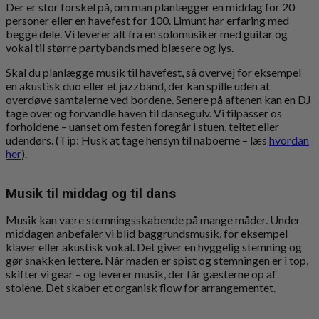
Der er stor forskel på, om man planlægger en middag for 20
personer eller en havefest for 100. Limunt har erfaring med
begge dele. Vi leverer alt fra en solomusiker med guitar og
vokal til større partybands med blæsere og lys.
Skal du planlægge musik til havefest, så overvej for eksempel
en akustisk duo eller et jazzband, der kan spille uden at
overdøve samtalerne ved bordene. Senere på aftenen kan en DJ
tage over og forvandle haven til dansegulv. Vi tilpasser os
forholdene – uanset om festen foregår i stuen, teltet eller
udendørs. (Tip: Husk at tage hensyn til naboerne – læs
hvordan
her
).
Musik til middag og til dans
Musik kan være stemningsskabende på mange måder. Under
middagen anbefaler vi blid baggrundsmusik, for eksempel
klaver eller akustisk vokal. Det giver en hyggelig stemning og
gør snakken lettere. Når maden er spist og stemningen er i top,
skifter vi gear – og leverer musik, der får gæsterne op af
stolene. Det skaber et organisk flow for arrangementet.