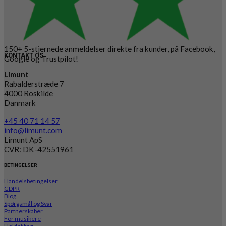
150+ 5-stjernede anmeldelser direkte fra kunder, på Facebook,
KONTAKT OS
Google og Trustpilot!
Limunt
Rabalderstræde 7
4000 Roskilde
Danmark
+45 40 71 14 57
info@limunt.com
Limunt ApS
CVR: DK-42551961
BETINGELSER
Handelsbetingelser
GDPR
Blog
Spørgsmål og Svar
Partnerskaber
For musikere