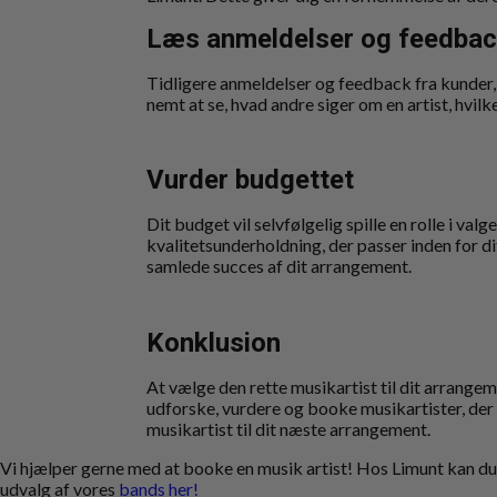
Læs anmeldelser og feedba
Tidligere anmeldelser og feedback fra kunder, 
nemt at se, hvad andre siger om en artist, hvil
Vurder budgettet
Dit budget vil selvfølgelig spille en rolle i valg
kvalitetsunderholdning, der passer inden for di
samlede succes af dit arrangement.
Konklusion
At vælge den rette musikartist til dit arrang
udforske, vurdere og booke musikartister, der v
musikartist til dit næste arrangement.
Vi hjælper gerne med at booke en musik artist! Hos Limunt kan du
udvalg af vores
bands her!