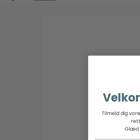
Velko
Tilmeld dig vor
ret
Glæd d