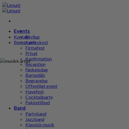
Gå
til
indhold
Events
Kontakt
Bryllup
Beregn pris
Julefrokost
Firmafest
Privat
Konfirmation
Reception
Fødselsdag
Barnedåb
Begravelse
Offentligt event
Havefest
Cocktailparty
Pakketilbud
Band
Partyband
Jazzband
Klassisk musik