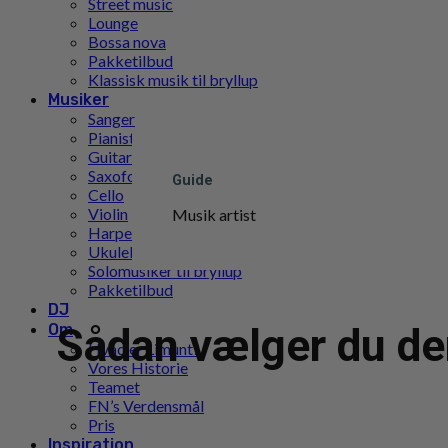
Street music
Lounge
Bossa nova
Pakketilbud
Klassisk musik til bryllup
Musiker
Sanger
Pianist
Guitarist
Saxofon
Guide
Cello
Violin
Musik artist
Harpe
Ukulele
Solomusiker til bryllup
Pakketilbud
DJ
Om
Sådan vælger du den
Hvad er Limunt?
Vores Historie
Teamet
FN’s Verdensmål
Pris
Inspiration