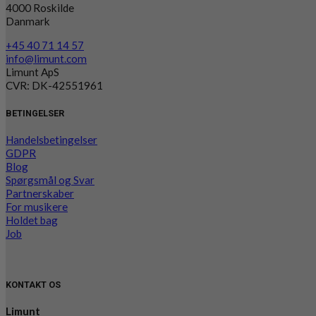
4000 Roskilde
Danmark
+45 40 71 14 57
info@limunt.com
Limunt ApS
CVR: DK-42551961
BETINGELSER
Handelsbetingelser
GDPR
Blog
Spørgsmål og Svar
Partnerskaber
For musikere
Holdet bag
Job
KONTAKT OS
Limunt