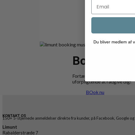
Du bliver medlem af v
Booking af 
Fortæl os om dit event – så gør 
uforpligtende at rådgive dig!
BOok nu
KONTAKT OS
150+ 5-stjernede anmeldelser direkte fra kunder, på Facebook, Google og
Limunt
Rabalderstræde 7