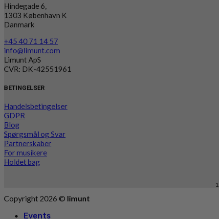
Hindegade 6,
1303 København K
Danmark
+45 40 71 14 57
info@limunt.com
Limunt ApS
CVR: DK-42551961
BETINGELSER
Handelsbetingelser
GDPR
Blog
Spørgsmål og Svar
Partnerskaber
For musikere
Holdet bag
1
Copyright 2026 ©
limunt
Events