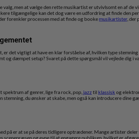
alg, men at vælge den rette musikartist er utvivlsomt en af de vi
kere tilgængelige kan det dog være en udfordring at finde den perfe
 der forenkler processen med at finde og booke
musikartister
, der 
ngementet
 er det vigtigt at have en klar forståelse af, hvilken type stemning
imt og dæmpet setup? Svaret på dette spørgsmål vil vejlede dig i va
t spektrum af genrer, lige fra rock, pop,
jazz
til
klassisk
og elektron
 den stemning, du ønsker at skabe, men også kan introducere dine g
d på er at se på deres tidligere optrædener. Mange artister deler
es scenepræsen og evne til at engagere publikum, hvilket er afgøre