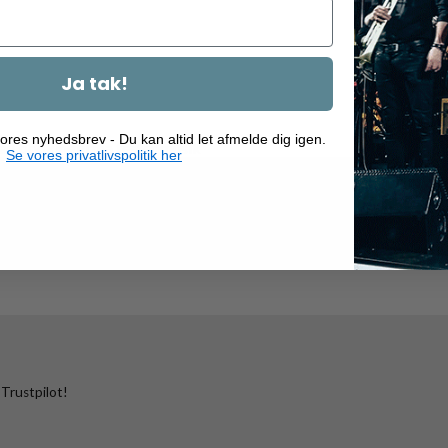
Ja tak!
ores nyhedsbrev - Du kan altid let afmelde dig igen.
Se vores privatlivspolitik her
musik har aldrig været 
vi alt benarbejdet og finder de rigtige musikere til dig! Ræk ud til 
 Trustpilot!