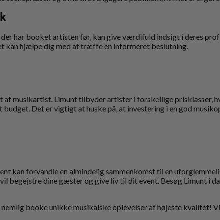
ck
der har booket artisten før, kan give værdifuld indsigt i deres pro
ket kan hjælpe dig med at træffe en informeret beslutning.
et af musikartist. Limunt tilbyder artister i forskellige prisklasser, 
t budget. Det er vigtigt at huske på, at investering i en god musik
ement kan forvandle en almindelig sammenkomst til en uforglemmeli
il begejstre dine gæster og give liv til dit event. Besøg Limunt i d
 nemlig booke unikke musikalske oplevelser af højeste kvalitet! V