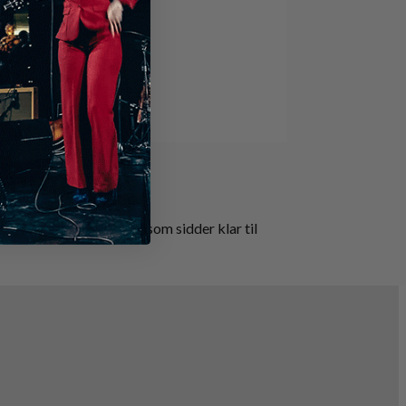
nemmere!
vores hold af eksperter, som sidder klar til