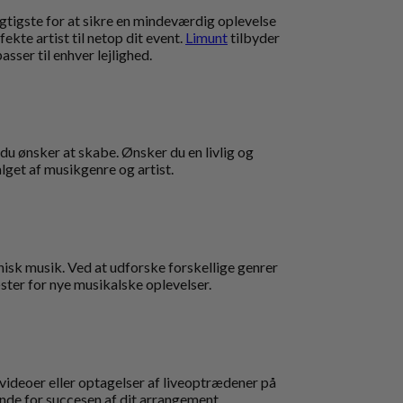
gtigste for at sikre en mindeværdig oplevelse
kte artist til netop dit event.
Limunt
tilbyder
passer til enhver lejlighed.
 du ønsker at skabe. Ønsker du en livlig og
lget af musikgenre og artist.
isk musik. Ved at udforske forskellige genrer
æster for nye musikalske oplevelser.
 videoer eller optagelser af liveoptrædener på
nde for succesen af dit arrangement.