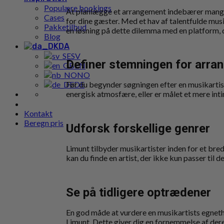
Populære bookings
At planlægge et arrangement indebærer mange v
Cases
for dine gæster. Med et hav af talentfulde musi
Pakketilbud
en løsning på dette dilemma med en platform,
Blog
DA
SV
Definer stemningen for arra
EN
NO
DE
Før du begynder søgningen efter en musikartist,
energisk atmosfære, eller er målet et mere int
Kontakt
Beregn pris
Udforsk forskellige genrer
Limunt tilbyder musikartister inden for et bred
kan du finde en artist, der ikke kun passer til
Se på tidligere optrædener
En god måde at vurdere en musikartists egnethe
Limunt. Dette giver dig en fornemmelse af der