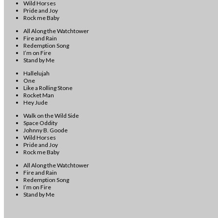
Wild Horses
Pride and Joy
Rock me Baby
All Along the Watchtower
Fire and Rain
Redemption Song
I’m on Fire
Stand by Me
Hallelujah
One
Like a Rolling Stone
Rocket Man
Hey Jude
Walk on the Wild Side
Space Oddity
Johnny B. Goode
Wild Horses
Pride and Joy
Rock me Baby
All Along the Watchtower
Fire and Rain
Redemption Song
I’m on Fire
Stand by Me