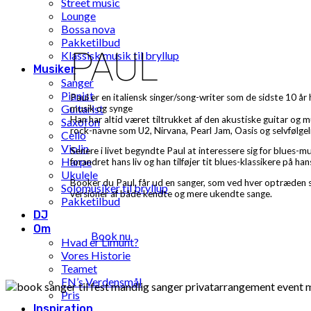
Street music
Lounge
Bossa nova
Pakketilbud
PAUL
Klassisk musik til bryllup
Musiker
Sanger
Pianist
Paul er en italiensk singer/song-writer som de sidste 10 å
Guitarist
musik og synge
Han har altid været tiltrukket af den akustiske guitar og
Saxofon
rock-navne som U2, Nirvana, Pearl Jam, Oasis og selvfølgel
Cello
Violin
Senere i livet begyndte Paul at interessere sig for blues-m
Harpe
forandret hans liv og han tilføjer tit blues-klassikere på h
Ukulele
Booker du Paul, får ud en sanger, som ved hver optræden sy
Solomusiker til bryllup
versioner af både kendte og mere ukendte sange.
Pakketilbud
DJ
Om
Book nu
Hvad er Limunt?
Vores Historie
Teamet
FN’s Verdensmål
Pris
Inspiration