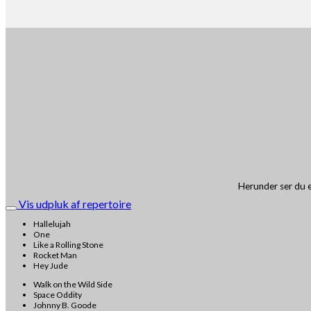
Herunder ser du e
Vis udpluk af repertoire
Hallelujah
One
Like a Rolling Stone
Rocket Man
Hey Jude
Walk on the Wild Side
Space Oddity
Johnny B. Goode