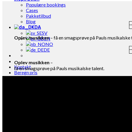
Populære bookings
Cases
Pakketilbud
Blog
B
DA
SV
Oplev musikken
– få en smagsprøve på Pauls musikalske t
EN
NO
B
DE
Oplev musikken
–
Kontakt
få en smagsprøve på Pauls musikalske talent.
Beregn pris