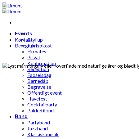
Gå
til
indhold
Events
Kontakt
Bryllup
Beregn pris
Julefrokost
Firmafest
Privat
Konfirmation
Reception
Fødselsdag
Barnedåb
Begravelse
Offentligt event
Havefest
Cocktailparty
Pakketilbud
Band
Partyband
Jazzband
Klassisk musik