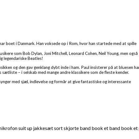
r har boet i Danmark. Han voksede op i Rom, hvor han startede med at spille
 musikere som Bob Dylan, Joni Mitchell, Leonard Cohen, Neil Young, men også
ig legendariske Beatles!
usikken og den gav genklang dybt inde i ham. Paul insisterer på at bluesen ha
ans sætliste – i selskab med mange andre klassikere som de fleste kender.
nger med sjæl, indlevelse og formår at give fantastiske og interessante