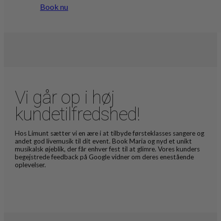
Book nu
Vi går op i høj
kundetilfredshed!
Hos Limunt sætter vi en ære i at tilbyde førsteklasses sangere og
andet god livemusik til dit event. Book Maria og nyd et unikt
musikalsk øjeblik, der får enhver fest til at glimre. Vores kunders
begejstrede feedback på Google vidner om deres enestående
oplevelser.