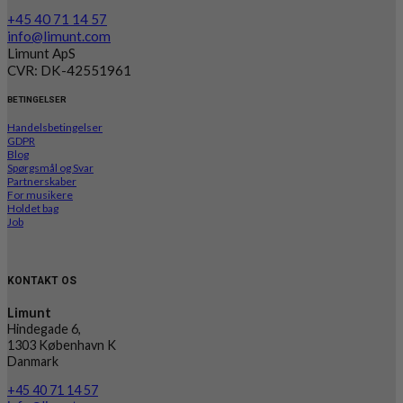
+45 40 71 14 57
info@limunt.com
Limunt ApS
CVR: DK-42551961
BETINGELSER
Handelsbetingelser
GDPR
Blog
Spørgsmål og Svar
Partnerskaber
For musikere
Holdet bag
Job
KONTAKT OS
Limunt
Hindegade 6,
1303 København K
Danmark
+45 40 71 14 57