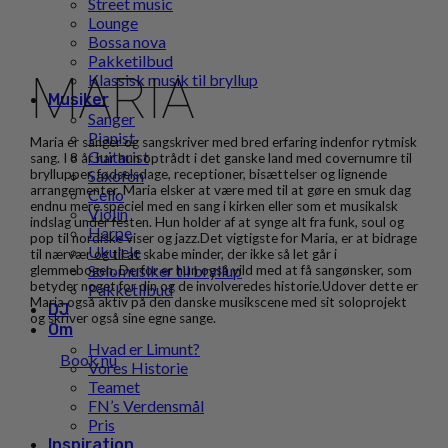
Street music
Lounge
Bossa nova
Pakketilbud
MARIA
Klassisk musik til bryllup
Musiker
Sanger
Pianist
Maria er sanger og sangskriver med bred erfaring indenfor rytmisk
Guitarist
sang. I 8 år har hun optrådt i det ganske land med covernumre til
Saxofon
bryllupper, fødselsdage, receptioner, bisættelser og lignende
arrangementer. Maria elsker at være med til at gøre en smuk dag
Cello
endnu mere speciel med en sang i kirken eller som et musikalsk
Violin
indslag under festen. Hun holder af at synge alt fra funk, soul og
Harpe
pop til nordiske viser og jazz.Det vigtigste for Maria, er at bidrage
Ukulele
til nærvær og til at skabe minder, der ikke så let går i
Solomusiker til bryllup
glemmebogen. Derfor er hun også vild med at få sangønsker, som
betyder noget for din og de involveredes historie.Udover dette er
Pakketilbud
Maria også aktiv på den danske musikscene med sit soloprojekt
DJ
og skriver også sine egne sange.
Om
Hvad er Limunt?
Book nu
Vores Historie
Teamet
FN’s Verdensmål
Pris
Inspiration