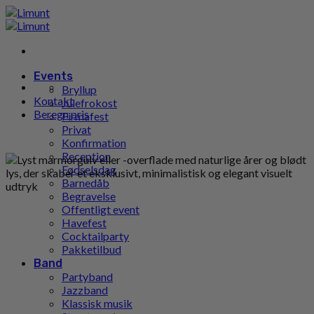
Gå
til
indhold
Events
Bryllup
Kontakt
Julefrokost
Beregn pris
Firmafest
Privat
Konfirmation
Reception
Fødselsdag
Barnedåb
Begravelse
Offentligt event
Havefest
Cocktailparty
Pakketilbud
Band
Partyband
Jazzband
Klassisk musik