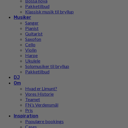
Bossa nova
Pakketilbud
Klassisk musik til bryllup
Musiker
Sanger
Pianist
Guitarist
Saxofon
Cello
Violin
Harpe
Ukulele
Solomusiker til bryllup
Pakketilbud
DJ
Om
Hvad er Limunt?
Vores Historie
Teamet
FN’s Verdensmål
Pris
Inspiration
Populære bookings
Cases