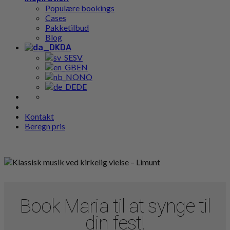
Populære bookings
Cases
Pakketilbud
Blog
DA
SV
EN
NO
DE
Kontakt
Beregn pris
Book Maria til at synge til
din fest!