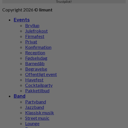
Trustpilot!
Copyright 2026 ©
limunt
Events
Bryllup
Julefrokost
Firmafest
Privat
Konfirmation
Reception
Fødselsdag
Barnedåb
Begravelse
Offentligt event
Havefest
Cocktailparty
Pakketilbud
Band
Partyband
Jazzband
Klassisk musik
Street music
Lounge