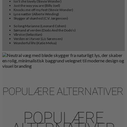
Isn’t she lovely (Stevie Wonder)
Just the way you are (Billy Joel)
Knocks me off my feet (Stevie Wonder)
Lyse nætter (Alberte Winding)
Skygger af skønhed (C.V. Jørgensen)
So long Marianne (Leonard Cohen)
Sømand af verden (Dodo And the Dodo’s)
Vårvise (Sebastian)
Verden er i farver (Lis Sørensen)
Wonderful life (Katie Melua)
POPULÆRE ALTERNATIVER
POPULÆRE