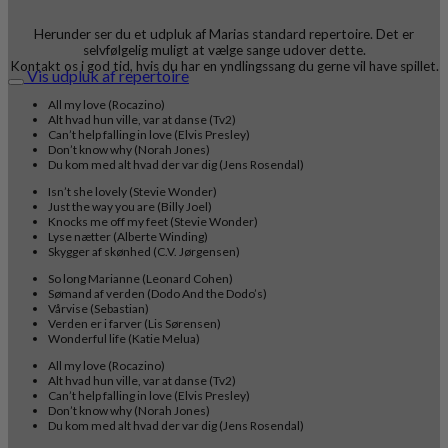
Herunder ser du et udpluk af Marias standard repertoire. Det er
selvfølgelig muligt at vælge sange udover dette.
Kontakt os i god tid, hvis du har en yndlingssang du gerne vil have spillet.
Vis udpluk af repertoire
All my love (Rocazino)
Alt hvad hun ville, var at danse (Tv2)
Can’t help falling in love (Elvis Presley)
Don’t know why (Norah Jones)
Du kom med alt hvad der var dig (Jens Rosendal)
Isn’t she lovely (Stevie Wonder)
Just the way you are (Billy Joel)
Knocks me off my feet (Stevie Wonder)
Lyse nætter (Alberte Winding)
Skygger af skønhed (C.V. Jørgensen)
So long Marianne (Leonard Cohen)
Sømand af verden (Dodo And the Dodo’s)
Vårvise (Sebastian)
Verden er i farver (Lis Sørensen)
Wonderful life (Katie Melua)
All my love (Rocazino)
Alt hvad hun ville, var at danse (Tv2)
Can’t help falling in love (Elvis Presley)
Don’t know why (Norah Jones)
Du kom med alt hvad der var dig (Jens Rosendal)