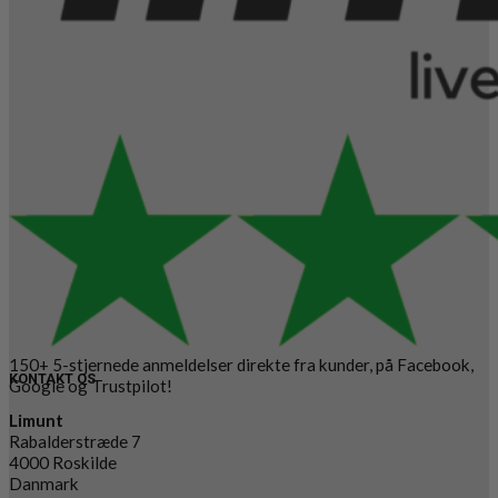
150+ 5-stjernede anmeldelser direkte fra kunder, på Facebook,
KONTAKT OS
Google og Trustpilot!
Limunt
Rabalderstræde 7
4000 Roskilde
Danmark