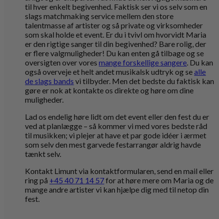
til hver enkelt begivenhed. Faktisk ser vi os selv som en
slags matchmaking service mellem den store
talentmasse af artister og så private og virksomheder
som skal holde et event. Er du i tvivl om hvorvidt Maria
er den rigtige sanger til din begivenhed? Bare rolig, der
er flere valgmuligheder! Du kan enten gå tilbage og se
oversigten over vores
mange forskellige sangere
. Du kan
også overveje et helt andet musikalsk udtryk og se
alle
de slags bands
vi tilbyder. Men det bedste du faktisk kan
gøre er nok at kontakte os direkte og høre om dine
muligheder.
Lad os endelig høre lidt om det event eller den fest du er
ved at planlægge – så kommer vi med vores bedste råd
til musikken; vi plejer at have et par gode idéer i ærmet
som selv den mest garvede festarrangør aldrig havde
tænkt selv.
Kontakt Limunt via kontaktformularen, send en mail eller
ring på
+45 40 71 14 57
for at høre mere om Maria og de
mange andre artister vi kan hjælpe dig med til netop din
fest.