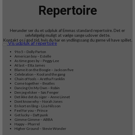
Repertoire
Herunder ser du et udpluk af Emmas standard repertoire. Det er
selvfølgelig muligt at vælge sange udover dette.
Kontakt os i god tid, hvis du har en yndlingssang du gerne vil have spillet.
Vis udpluk af repertoire
9 to 5 – Dolly Parton
American boy – Estelle
As time goes by – Peggy Lee
At last – Etta James
Blame it on the Boogie – Jackson five
Celebration – Kool and the gang
Chain of fools – Aretha Franklin
Come together – Beatles
Dancing On My Own – Robin
Den jeg elsker – Søs Fenger
Det ikke det du siger – Anne Linnet
Dont know why – Norah Jones
En kort en lång – Lisa Nilsson
Feel for you – Prince
Get lucky – Daft punk
Gimme Gimme – ABBA
Happy – Pharrel
Higher Ground – Stevie Wonder