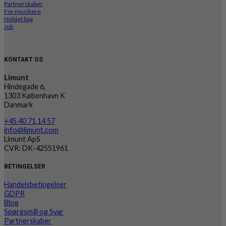
Partnerskaber
For musikere
Holdet bag
Job
KONTAKT OS
Limunt
Hindegade 6,
1303 København K
Danmark
+45 40 71 14 57
info@limunt.com
Limunt ApS
CVR: DK-42551961
BETINGELSER
Handelsbetingelser
GDPR
Blog
Spørgsmål og Svar
Partnerskaber