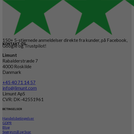
150+ 5-stjernede anmeldelser direkte fra kunder, på Facebook,
KONTAKT OS
Google og Trustpilot!
Limunt
Rabalderstræde 7
4000 Roskilde
Danmark
+45 40 71 14 57
info@limunt.com
Limunt ApS
CVR: DK-42551961
BETINGELSER
Handelsbetingelser
GDPR
Blog
Spørgsmål og Svar