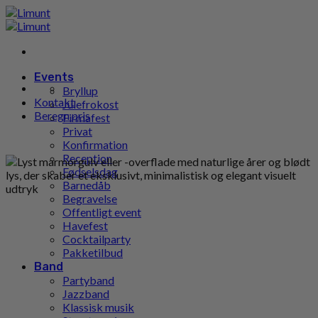
Gå
til
indhold
Events
Bryllup
Kontakt
Julefrokost
Beregn pris
Firmafest
Privat
Konfirmation
Reception
Fødselsdag
Barnedåb
Begravelse
Offentligt event
Havefest
Cocktailparty
Pakketilbud
Band
Partyband
Jazzband
Klassisk musik