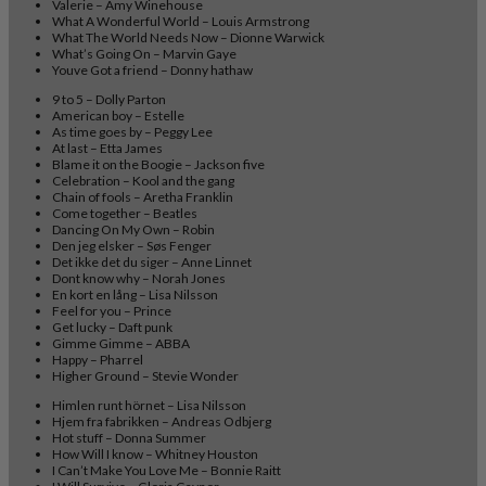
Valerie – Amy Winehouse
What A Wonderful World – Louis Armstrong
What The World Needs Now – Dionne Warwick
What’s Going On – Marvin Gaye
Youve Got a friend – Donny hathaw
9 to 5 – Dolly Parton
American boy – Estelle
As time goes by – Peggy Lee
At last – Etta James
Blame it on the Boogie – Jackson five
Celebration – Kool and the gang
Chain of fools – Aretha Franklin
Come together – Beatles
Dancing On My Own – Robin
Den jeg elsker – Søs Fenger
Det ikke det du siger – Anne Linnet
Dont know why – Norah Jones
En kort en lång – Lisa Nilsson
Feel for you – Prince
Get lucky – Daft punk
Gimme Gimme – ABBA
Happy – Pharrel
Higher Ground – Stevie Wonder
Himlen runt hörnet – Lisa Nilsson
Hjem fra fabrikken – Andreas Odbjerg
Hot stuff – Donna Summer
How Will I know – Whitney Houston
I Can’t Make You Love Me – Bonnie Raitt