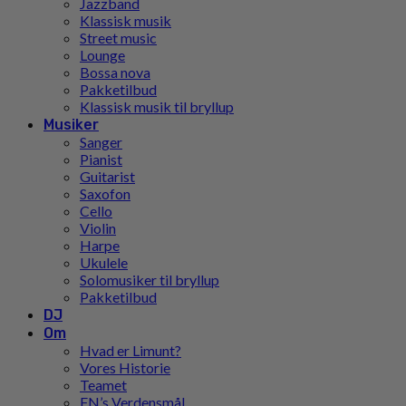
Jazzband
Klassisk musik
Street music
Lounge
Bossa nova
Pakketilbud
Klassisk musik til bryllup
Musiker
Sanger
Pianist
Guitarist
Saxofon
Cello
Violin
Harpe
Ukulele
Solomusiker til bryllup
Pakketilbud
DJ
Om
Hvad er Limunt?
Vores Historie
Teamet
FN’s Verdensmål