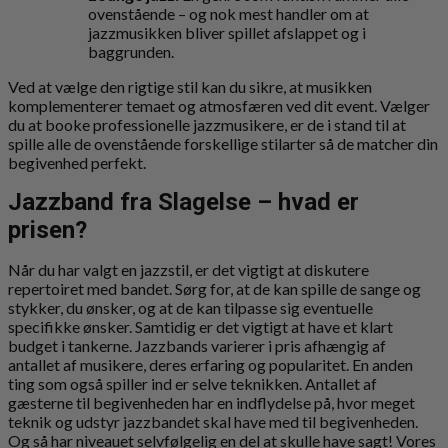
ovenstående – og nok mest handler om at
jazzmusikken bliver spillet afslappet og i
baggrunden.
Ved at vælge den rigtige stil kan du sikre, at musikken
komplementerer temaet og atmosfæren ved dit event. Vælger
du at booke professionelle jazzmusikere, er de i stand til at
spille alle de ovenstående forskellige stilarter så de matcher din
begivenhed perfekt.
Jazzband fra Slagelse – hvad er
prisen?
Når du har valgt en jazzstil, er det vigtigt at diskutere
repertoiret med bandet. Sørg for, at de kan spille de sange og
stykker, du ønsker, og at de kan tilpasse sig eventuelle
specifikke ønsker. Samtidig er det vigtigt at have et klart
budget i tankerne. Jazzbands varierer i pris afhængig af
antallet af musikere, deres erfaring og popularitet. En anden
ting som også spiller ind er selve teknikken. Antallet af
gæsterne til begivenheden har en indflydelse på, hvor meget
teknik og udstyr jazzbandet skal have med til begivenheden.
Og så har niveauet selvfølgelig en del at skulle have sagt! Vores