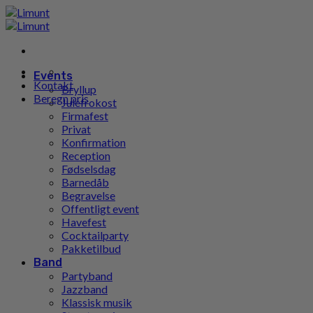
Gå
til
indhold
Events
Kontakt
Bryllup
Beregn pris
Julefrokost
Firmafest
Privat
Konfirmation
Reception
Fødselsdag
Barnedåb
Begravelse
Offentligt event
Havefest
Cocktailparty
Pakketilbud
Band
Partyband
Jazzband
Klassisk musik