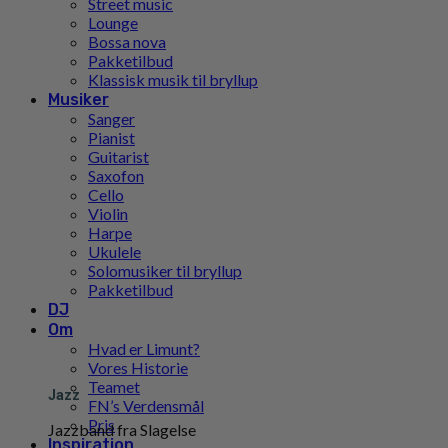
Street music
Lounge
Bossa nova
Pakketilbud
Klassisk musik til bryllup
Musiker
Sanger
Pianist
Guitarist
Saxofon
Cello
Violin
Harpe
Ukulele
Solomusiker til bryllup
Pakketilbud
DJ
Om
Hvad er Limunt?
Vores Historie
Teamet
Jazz
FN’s Verdensmål
Pris
Jazzband fra Slagelse
Inspiration