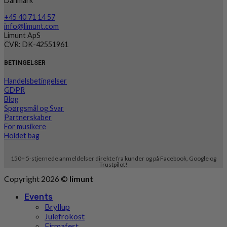
Danmark
+45 40 71 14 57
info@limunt.com
Limunt ApS
CVR: DK-42551961
BETINGELSER
Handelsbetingelser
GDPR
Blog
Spørgsmål og Svar
Partnerskaber
For musikere
Holdet bag
150+ 5-stjernede anmeldelser direkte fra kunder og på Facebook, Google og
Trustpilot!
Copyright 2026 ©
limunt
Events
Bryllup
Julefrokost
Firmafest