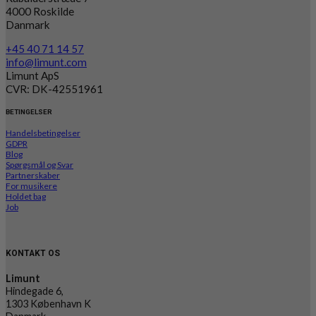
4000 Roskilde
Danmark
+45 40 71 14 57
info@limunt.com
Limunt ApS
CVR: DK-42551961
BETINGELSER
Handelsbetingelser
GDPR
Blog
Spørgsmål og Svar
Partnerskaber
For musikere
Holdet bag
Job
KONTAKT OS
Limunt
Hindegade 6,
1303 København K