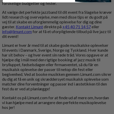
forskellige budgetter og fester.
At vælge det perfekte jazzband til dit event fra Slagelse kræver
lidt research og overvejelse, men med disse tips er du godt på
vej til at skabe en uforglemmelig oplevelse for dig og dine
gæster.
Kontakt Limunt
direkte på
+45 40 71 14 57
eller
info@limunt.com
for at få et uforpligtende tilbud på live jazz til
dit event!
Limunt er hver år med til at skabe gode musikalske oplevelser
til events i Danmark, Sverige, Norge og Tyskland. Hver kunde
har sit behov – og hver event sin røde tråd. Vores opgave er at
hjælpe dig i mål med den rigtige booking af jazz musik til
brylluppet, fødselsdagen eller firmaeventet, så du får en
musikalsk oplevelse der passer til netop din fest eller
begivenhed. Ved at booke musikken gennem Limunt.com sikrer
du dig at få en unik og skræddersyet musikalsk oplevelse som
matcher dine forventninger og passer ind i æstetikken til den
fest du er ved at planlægge!
Kontakt os på Limunt.com for at finde ud af mere om, hvordan
vi kan hjælpe med at arrangere den perfekte musikoplevelse
hos jer!