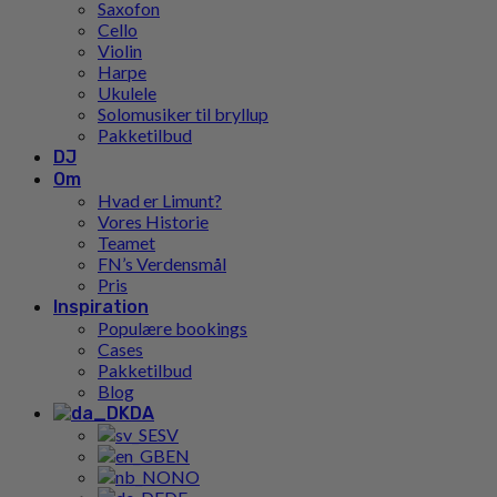
Saxofon
Cello
Violin
Harpe
Ukulele
Solomusiker til bryllup
Pakketilbud
DJ
Om
Hvad er Limunt?
Vores Historie
Teamet
FN’s Verdensmål
Pris
Inspiration
Populære bookings
Cases
Pakketilbud
Blog
DA
SV
EN
NO