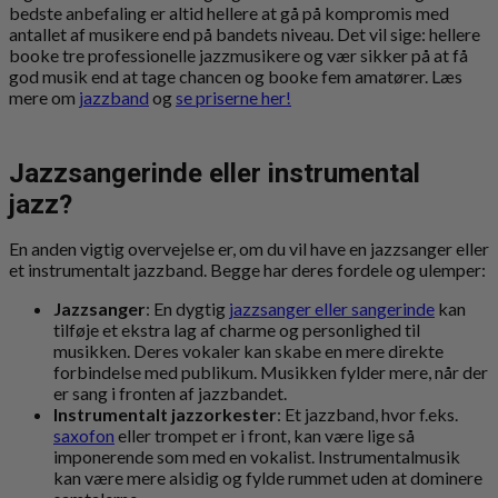
bedste anbefaling er altid hellere at gå på kompromis med
antallet af musikere end på bandets niveau. Det vil sige: hellere
booke tre professionelle jazzmusikere og vær sikker på at få
god musik end at tage chancen og booke fem amatører. Læs
mere om
jazzband
og
se priserne her!
Jazzsangerinde eller instrumental
jazz?
En anden vigtig overvejelse er, om du vil have en jazzsanger eller
et instrumentalt jazzband. Begge har deres fordele og ulemper:
Jazzsanger
: En dygtig
jazzsanger eller sangerinde
kan
tilføje et ekstra lag af charme og personlighed til
musikken. Deres vokaler kan skabe en mere direkte
forbindelse med publikum. Musikken fylder mere, når der
er sang i fronten af jazzbandet.
Instrumentalt jazzorkester
: Et jazzband, hvor f.eks.
saxofon
eller trompet er i front, kan være lige så
imponerende som med en vokalist. Instrumentalmusik
kan være mere alsidig og fylde rummet uden at dominere