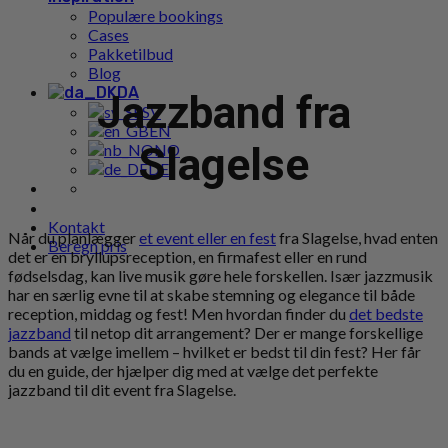
Populære bookings
Cases
Pakketilbud
Blog
DA
Jazzband fra
SV
EN
Slagelse
NO
DE
Kontakt
Når du planlægger
et event eller en fest
fra Slagelse, hvad enten
Beregn pris
det er en bryllupsreception, en firmafest eller en rund
fødselsdag, kan live musik gøre hele forskellen. Især jazzmusik
har en særlig evne til at skabe stemning og elegance til både
reception, middag og fest! Men hvordan finder du
det bedste
jazzband
til netop dit arrangement? Der er mange forskellige
bands at vælge imellem – hvilket er bedst til din fest? Her får
du en guide, der hjælper dig med at vælge det perfekte
jazzband til dit event fra Slagelse.