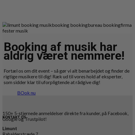
Booking af musik har
aldrig været nemmere!
Fortæl os om dit event – så gør vi alt benarbejdet og finder de
rigtige musikere til dig! Ræk ud til vores hold af eksperter,
som sidder klar til uforpligtende at rådgive dig!
BOok nu
150+ 5-stjernede anmeldelser direkte fra kunder, på Facebook,
KONTAKT OS
Google og Trustpilot!
Limunt
Rabalderstræde 7