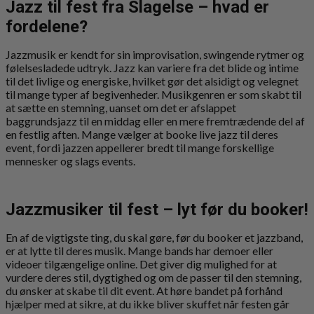
Jazz til fest fra Slagelse – hvad er
fordelene?
Jazzmusik er kendt for sin improvisation, swingende rytmer og
følelsesladede udtryk. Jazz kan variere fra det blide og intime
til det livlige og energiske, hvilket gør det alsidigt og velegnet
til mange typer af begivenheder. Musikgenren er som skabt til
at sætte en stemning, uanset om det er afslappet
baggrundsjazz til en middag eller en mere fremtrædende del af
en festlig aften. Mange vælger at booke live jazz til deres
event, fordi jazzen appellerer bredt til mange forskellige
mennesker og slags events.
Jazzmusiker til fest – lyt før du booker!
En af de vigtigste ting, du skal gøre, før du booker et jazzband,
er at lytte til deres musik. Mange bands har demoer eller
videoer tilgængelige online. Det giver dig mulighed for at
vurdere deres stil, dygtighed og om de passer til den stemning,
du ønsker at skabe til dit event. At høre bandet på forhånd
hjælper med at sikre, at du ikke bliver skuffet når festen går