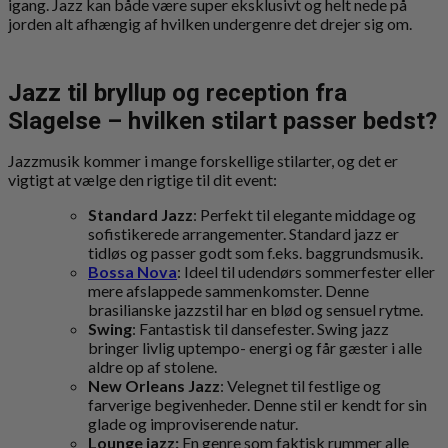
igang. Jazz kan både være super eksklusivt og helt nede på
jorden alt afhængig af hvilken undergenre det drejer sig om.
Jazz til bryllup og reception fra
Slagelse – hvilken stilart passer bedst?
Jazzmusik kommer i mange forskellige stilarter, og det er
vigtigt at vælge den rigtige til dit event:
Standard Jazz
: Perfekt til elegante middage og
sofistikerede arrangementer. Standard jazz er
tidløs og passer godt som f.eks. baggrundsmusik.
Bossa Nova
: Ideel til udendørs sommerfester eller
mere afslappede sammenkomster. Denne
brasilianske jazzstil har en blød og sensuel rytme.
Swing
: Fantastisk til dansefester. Swing jazz
bringer livlig uptempo- energi og får gæster i alle
aldre op af stolene.
New Orleans Jazz
: Velegnet til festlige og
farverige begivenheder. Denne stil er kendt for sin
glade og improviserende natur.
Lounge jazz:
En genre som faktisk rummer alle