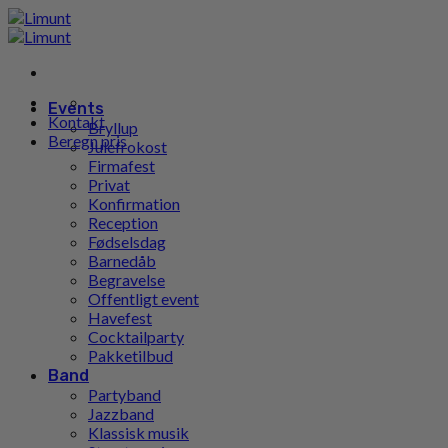
Gå
til
indhold
Events
Kontakt
Bryllup
Beregn pris
Julefrokost
Firmafest
Privat
Konfirmation
Reception
Fødselsdag
Barnedåb
Begravelse
Offentligt event
Havefest
Cocktailparty
Pakketilbud
Band
Partyband
Jazzband
Klassisk musik