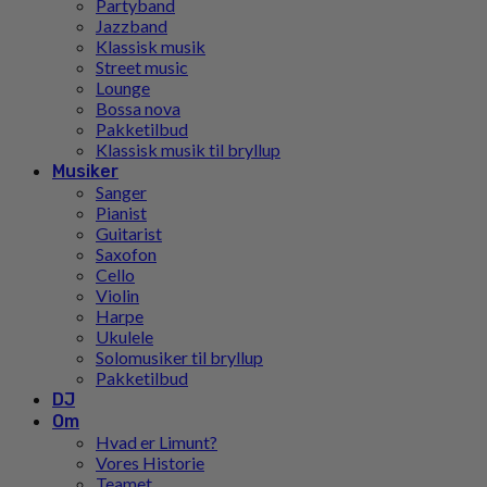
Partyband
Jazzband
Klassisk musik
Street music
Lounge
Bossa nova
Pakketilbud
Klassisk musik til bryllup
Musiker
Sanger
Pianist
Guitarist
Saxofon
Cello
Violin
Harpe
Ukulele
Solomusiker til bryllup
Pakketilbud
DJ
Om
Hvad er Limunt?
Vores Historie
Teamet