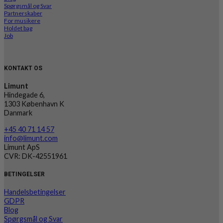
Spørgsmål og Svar
Partnerskaber
For musikere
Holdet bag
Job
KONTAKT OS
Limunt
Hindegade 6,
1303 København K
Danmark
+45 40 71 14 57
info@limunt.com
Limunt ApS
CVR: DK-42551961
BETINGELSER
Handelsbetingelser
GDPR
Blog
Spørgsmål og Svar