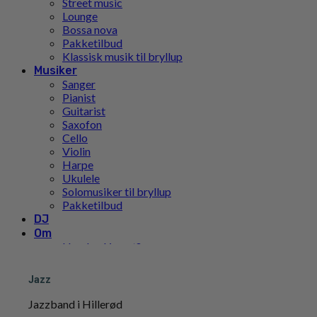
Street music
Lounge
Bossa nova
Pakketilbud
Klassisk musik til bryllup
Musiker
Sanger
Pianist
Guitarist
Saxofon
Cello
Violin
Harpe
Ukulele
Solomusiker til bryllup
Pakketilbud
DJ
Om
Hvad er Limunt?
Vores Historie
Teamet
Jazz
FN’s Verdensmål
Pris
Jazzband i Hillerød
Inspiration