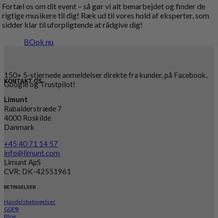
Fortæl os om dit event – så gør vi alt benarbejdet og finder de
rigtige musikere til dig! Ræk ud til vores hold af eksperter, som
sidder klar til uforpligtende at rådgive dig!
BOok nu
150+ 5-stjernede anmeldelser direkte fra kunder, på Facebook,
KONTAKT OS
Google og Trustpilot!
Limunt
Rabalderstræde 7
4000 Roskilde
Danmark
+45 40 71 14 57
info@limunt.com
Limunt ApS
CVR: DK-42551961
BETINGELSER
Handelsbetingelser
GDPR
Blog