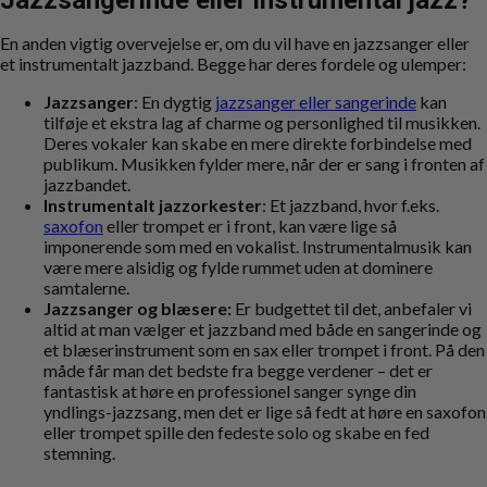
Jazzsangerinde eller instrumental jazz?
En anden vigtig overvejelse er, om du vil have en jazzsanger eller
et instrumentalt jazzband. Begge har deres fordele og ulemper:
Jazzsanger
: En dygtig
jazzsanger eller sangerinde
kan
tilføje et ekstra lag af charme og personlighed til musikken.
Deres vokaler kan skabe en mere direkte forbindelse med
publikum. Musikken fylder mere, når der er sang i fronten af
jazzbandet.
Instrumentalt jazzorkester
: Et jazzband, hvor f.eks.
saxofon
eller trompet er i front, kan være lige så
imponerende som med en vokalist. Instrumentalmusik kan
være mere alsidig og fylde rummet uden at dominere
samtalerne.
Jazzsanger og blæsere:
Er budgettet til det, anbefaler vi
altid at man vælger et jazzband med både en sangerinde og
et blæserinstrument som en sax eller trompet i front. På den
måde får man det bedste fra begge verdener – det er
fantastisk at høre en professionel sanger synge din
yndlings-jazzsang, men det er lige så fedt at høre en saxofon
eller trompet spille den fedeste solo og skabe en fed
stemning.