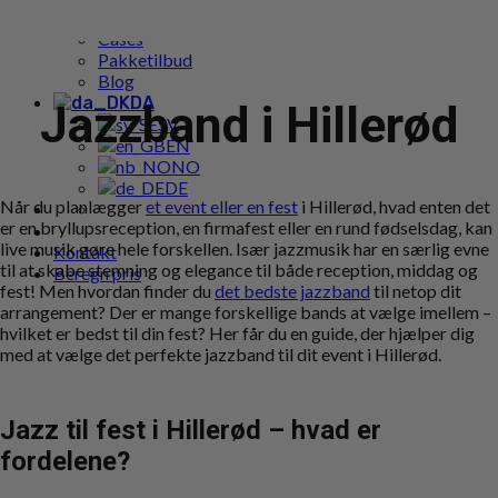
Populære bookings
Cases
Pakketilbud
Blog
DA
Jazzband i Hillerød
SV
EN
NO
DE
Når du planlægger
et event eller en fest
i Hillerød, hvad enten det
er en bryllupsreception, en firmafest eller en rund fødselsdag, kan
live musik gøre hele forskellen. Især jazzmusik har en særlig evne
Kontakt
til at skabe stemning og elegance til både reception, middag og
Beregn pris
fest! Men hvordan finder du
det bedste jazzband
til netop dit
arrangement? Der er mange forskellige bands at vælge imellem –
hvilket er bedst til din fest? Her får du en guide, der hjælper dig
med at vælge det perfekte jazzband til dit event i Hillerød.
Jazz til fest i Hillerød – hvad er
fordelene?