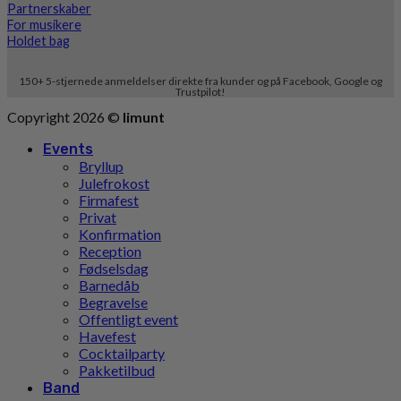
Partnerskaber
For musikere
Holdet bag
150+ 5-stjernede anmeldelser direkte fra kunder og på Facebook, Google og
Trustpilot!
Copyright 2026 ©
limunt
Events
Bryllup
Julefrokost
Firmafest
Privat
Konfirmation
Reception
Fødselsdag
Barnedåb
Begravelse
Offentligt event
Havefest
Cocktailparty
Pakketilbud
Band