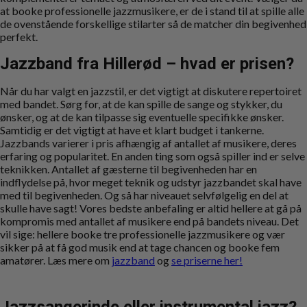
at booke professionelle jazzmusikere, er de i stand til at spille alle
de ovenstående forskellige stilarter så de matcher din begivenhed
perfekt.
Jazzband fra Hillerød – hvad er prisen?
Når du har valgt en jazzstil, er det vigtigt at diskutere repertoiret
med bandet. Sørg for, at de kan spille de sange og stykker, du
ønsker, og at de kan tilpasse sig eventuelle specifikke ønsker.
Samtidig er det vigtigt at have et klart budget i tankerne.
Jazzbands varierer i pris afhængig af antallet af musikere, deres
erfaring og popularitet. En anden ting som også spiller ind er selve
teknikken. Antallet af gæsterne til begivenheden har en
indflydelse på, hvor meget teknik og udstyr jazzbandet skal have
med til begivenheden. Og så har niveauet selvfølgelig en del at
skulle have sagt! Vores bedste anbefaling er altid hellere at gå på
kompromis med antallet af musikere end på bandets niveau. Det
vil sige: hellere booke tre professionelle jazzmusikere og vær
sikker på at få god musik end at tage chancen og booke fem
amatører. Læs mere om
jazzband
og
se priserne her!