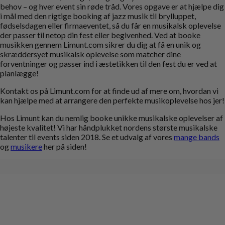
behov – og hver event sin røde tråd. Vores opgave er at hjælpe dig
i mål med den rigtige booking af jazz musik til brylluppet,
fødselsdagen eller firmaeventet, så du får en musikalsk oplevelse
der passer til netop din fest eller begivenhed. Ved at booke
musikken gennem Limunt.com sikrer du dig at få en unik og
skræddersyet musikalsk oplevelse som matcher dine
forventninger og passer ind i æstetikken til den fest du er ved at
planlægge!
Kontakt os på Limunt.com for at finde ud af mere om, hvordan vi
kan hjælpe med at arrangere den perfekte musikoplevelse hos jer!
Hos Limunt kan du nemlig booke unikke musikalske oplevelser af
højeste kvalitet! Vi har håndplukket nordens største musikalske
talenter til events siden 2018. Se et udvalg af vores
mange bands
og
musikere
her på siden!