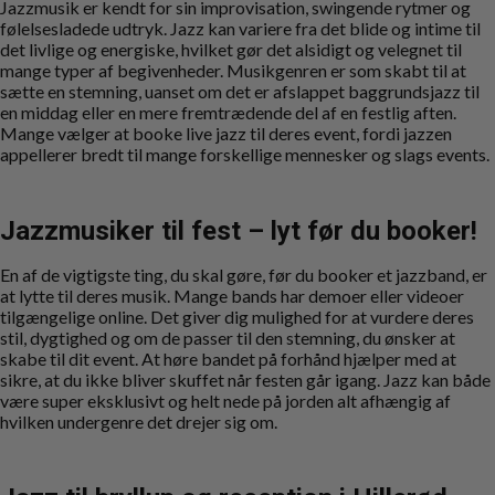
Jazzmusik er kendt for sin improvisation, swingende rytmer og
følelsesladede udtryk. Jazz kan variere fra det blide og intime til
det livlige og energiske, hvilket gør det alsidigt og velegnet til
mange typer af begivenheder. Musikgenren er som skabt til at
sætte en stemning, uanset om det er afslappet baggrundsjazz til
en middag eller en mere fremtrædende del af en festlig aften.
Mange vælger at booke live jazz til deres event, fordi jazzen
appellerer bredt til mange forskellige mennesker og slags events.
Jazzmusiker til fest – lyt før du booker!
En af de vigtigste ting, du skal gøre, før du booker et jazzband, er
at lytte til deres musik. Mange bands har demoer eller videoer
tilgængelige online. Det giver dig mulighed for at vurdere deres
stil, dygtighed og om de passer til den stemning, du ønsker at
skabe til dit event. At høre bandet på forhånd hjælper med at
sikre, at du ikke bliver skuffet når festen går igang. Jazz kan både
være super eksklusivt og helt nede på jorden alt afhængig af
hvilken undergenre det drejer sig om.