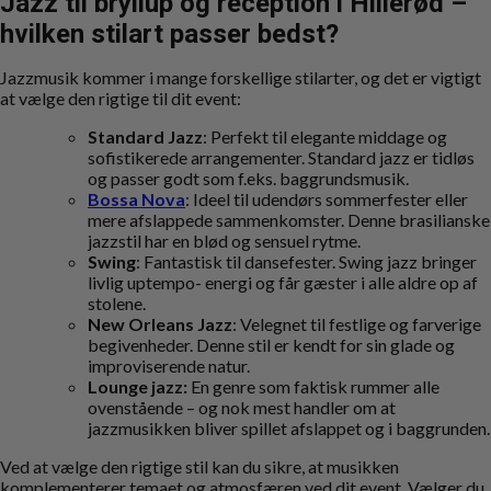
Jazz til bryllup og reception i Hillerød –
hvilken stilart passer bedst?
Jazzmusik kommer i mange forskellige stilarter, og det er vigtigt
at vælge den rigtige til dit event:
Standard Jazz
: Perfekt til elegante middage og
sofistikerede arrangementer. Standard jazz er tidløs
og passer godt som f.eks. baggrundsmusik.
Bossa Nova
: Ideel til udendørs sommerfester eller
mere afslappede sammenkomster. Denne brasilianske
jazzstil har en blød og sensuel rytme.
Swing
: Fantastisk til dansefester. Swing jazz bringer
livlig uptempo- energi og får gæster i alle aldre op af
stolene.
New Orleans Jazz
: Velegnet til festlige og farverige
begivenheder. Denne stil er kendt for sin glade og
improviserende natur.
Lounge jazz:
En genre som faktisk rummer alle
ovenstående – og nok mest handler om at
jazzmusikken bliver spillet afslappet og i baggrunden.
Ved at vælge den rigtige stil kan du sikre, at musikken
komplementerer temaet og atmosfæren ved dit event. Vælger du