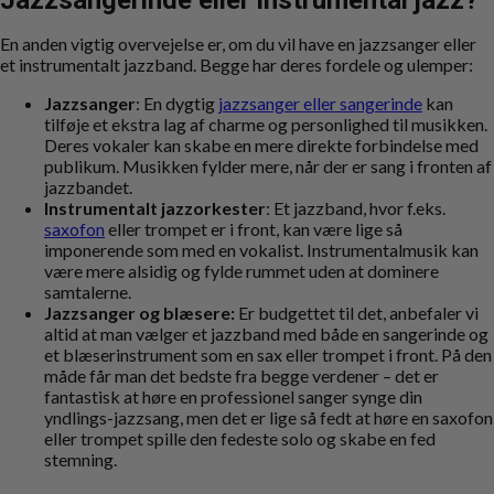
Jazzsangerinde eller instrumental jazz?
En anden vigtig overvejelse er, om du vil have en jazzsanger eller
et instrumentalt jazzband. Begge har deres fordele og ulemper:
Jazzsanger
: En dygtig
jazzsanger eller sangerinde
kan
tilføje et ekstra lag af charme og personlighed til musikken.
Deres vokaler kan skabe en mere direkte forbindelse med
publikum. Musikken fylder mere, når der er sang i fronten af
jazzbandet.
Instrumentalt jazzorkester
: Et jazzband, hvor f.eks.
saxofon
eller trompet er i front, kan være lige så
imponerende som med en vokalist. Instrumentalmusik kan
være mere alsidig og fylde rummet uden at dominere
samtalerne.
Jazzsanger og blæsere:
Er budgettet til det, anbefaler vi
altid at man vælger et jazzband med både en sangerinde og
et blæserinstrument som en sax eller trompet i front. På den
måde får man det bedste fra begge verdener – det er
fantastisk at høre en professionel sanger synge din
yndlings-jazzsang, men det er lige så fedt at høre en saxofon
eller trompet spille den fedeste solo og skabe en fed
stemning.