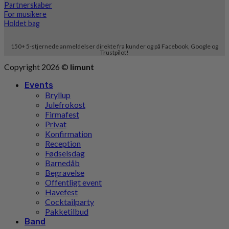
Partnerskaber
For musikere
Holdet bag
150+ 5-stjernede anmeldelser direkte fra kunder og på Facebook, Google og
Trustpilot!
Copyright 2026 ©
limunt
Events
Bryllup
Julefrokost
Firmafest
Privat
Konfirmation
Reception
Fødselsdag
Barnedåb
Begravelse
Offentligt event
Havefest
Cocktailparty
Pakketilbud
Band