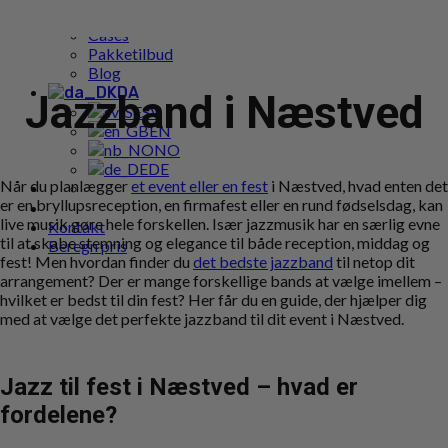
Populære bookings
Cases
Pakketilbud
Blog
DA
Jazzband i Næstved
SV
EN
NO
DE
Når du planlægger
et event eller en fest
i Næstved, hvad enten det
er en bryllupsreception, en firmafest eller en rund fødselsdag, kan
live musik gøre hele forskellen. Især jazzmusik har en særlig evne
Kontakt
til at skabe stemning og elegance til både reception, middag og
Beregn pris
fest! Men hvordan finder du
det bedste jazzband
til netop dit
arrangement? Der er mange forskellige bands at vælge imellem –
hvilket er bedst til din fest? Her får du en guide, der hjælper dig
med at vælge det perfekte jazzband til dit event i Næstved.
Jazz til fest i Næstved – hvad er
fordelene?