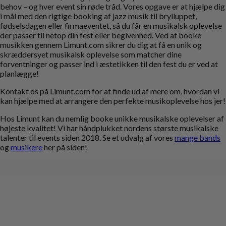
behov – og hver event sin røde tråd. Vores opgave er at hjælpe dig
i mål med den rigtige booking af jazz musik til brylluppet,
fødselsdagen eller firmaeventet, så du får en musikalsk oplevelse
der passer til netop din fest eller begivenhed. Ved at booke
musikken gennem Limunt.com sikrer du dig at få en unik og
skræddersyet musikalsk oplevelse som matcher dine
forventninger og passer ind i æstetikken til den fest du er ved at
planlægge!
Kontakt os på Limunt.com for at finde ud af mere om, hvordan vi
kan hjælpe med at arrangere den perfekte musikoplevelse hos jer!
Hos Limunt kan du nemlig booke unikke musikalske oplevelser af
højeste kvalitet! Vi har håndplukket nordens største musikalske
talenter til events siden 2018. Se et udvalg af vores
mange bands
og
musikere
her på siden!