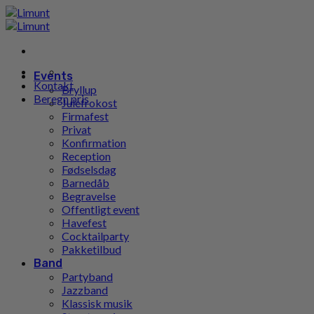
Gå
til
indhold
Events
Kontakt
Bryllup
Beregn pris
Julefrokost
Firmafest
Privat
Konfirmation
Reception
Fødselsdag
Barnedåb
Begravelse
Offentligt event
Havefest
Cocktailparty
Pakketilbud
Band
Partyband
Jazzband
Klassisk musik