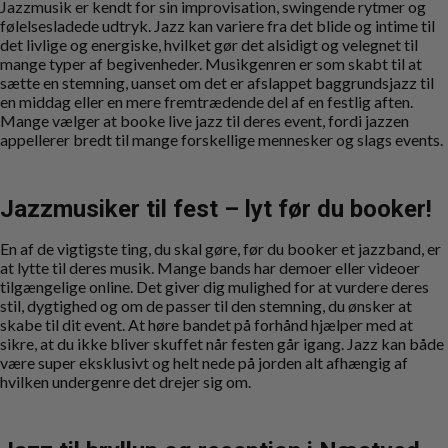
Jazzmusik er kendt for sin improvisation, swingende rytmer og
følelsesladede udtryk. Jazz kan variere fra det blide og intime til
det livlige og energiske, hvilket gør det alsidigt og velegnet til
mange typer af begivenheder. Musikgenren er som skabt til at
sætte en stemning, uanset om det er afslappet baggrundsjazz til
en middag eller en mere fremtrædende del af en festlig aften.
Mange vælger at booke live jazz til deres event, fordi jazzen
appellerer bredt til mange forskellige mennesker og slags events.
Jazzmusiker til fest – lyt før du booker!
En af de vigtigste ting, du skal gøre, før du booker et jazzband, er
at lytte til deres musik. Mange bands har demoer eller videoer
tilgængelige online. Det giver dig mulighed for at vurdere deres
stil, dygtighed og om de passer til den stemning, du ønsker at
skabe til dit event. At høre bandet på forhånd hjælper med at
sikre, at du ikke bliver skuffet når festen går igang. Jazz kan både
være super eksklusivt og helt nede på jorden alt afhængig af
hvilken undergenre det drejer sig om.