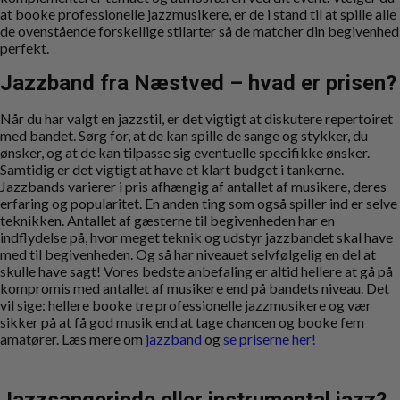
at booke professionelle jazzmusikere, er de i stand til at spille alle
de ovenstående forskellige stilarter så de matcher din begivenhed
perfekt.
Jazzband fra Næstved – hvad er prisen?
Når du har valgt en jazzstil, er det vigtigt at diskutere repertoiret
med bandet. Sørg for, at de kan spille de sange og stykker, du
ønsker, og at de kan tilpasse sig eventuelle specifikke ønsker.
Samtidig er det vigtigt at have et klart budget i tankerne.
Jazzbands varierer i pris afhængig af antallet af musikere, deres
erfaring og popularitet. En anden ting som også spiller ind er selve
teknikken. Antallet af gæsterne til begivenheden har en
indflydelse på, hvor meget teknik og udstyr jazzbandet skal have
med til begivenheden. Og så har niveauet selvfølgelig en del at
skulle have sagt! Vores bedste anbefaling er altid hellere at gå på
kompromis med antallet af musikere end på bandets niveau. Det
vil sige: hellere booke tre professionelle jazzmusikere og vær
sikker på at få god musik end at tage chancen og booke fem
amatører. Læs mere om
jazzband
og
se priserne her!