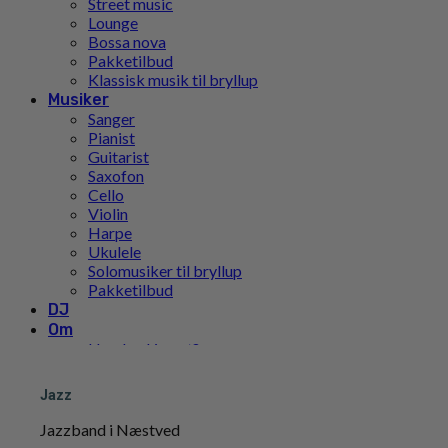
Street music
Lounge
Bossa nova
Pakketilbud
Klassisk musik til bryllup
Musiker
Sanger
Pianist
Guitarist
Saxofon
Cello
Violin
Harpe
Ukulele
Solomusiker til bryllup
Pakketilbud
DJ
Om
Hvad er Limunt?
Vores Historie
Teamet
Jazz
FN’s Verdensmål
Pris
Jazzband i Næstved
Inspiration