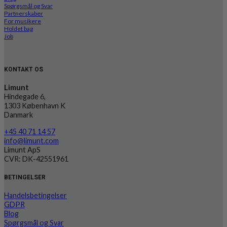
Spørgsmål og Svar
Partnerskaber
For musikere
Holdet bag
Job
KONTAKT OS
Limunt
Hindegade 6,
1303 København K
Danmark
+45 40 71 14 57
info@limunt.com
Limunt ApS
CVR: DK-42551961
BETINGELSER
Handelsbetingelser
GDPR
Blog
Spørgsmål og Svar