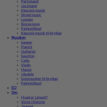
Partyband
Jazzband
Klassisk musik
Street music
Lounge
Bossa nova
Pakketilbud
Klassisk musik til bryllup
Musiker
Sanger
Pianist
Guitarist
Saxofon
Cello
Violin
Harpe
Ukulele
Solomusiker til bryllup
Pakketilbud
DJ
Om
Hvad er Limunt?
Vores Historie
Teamet