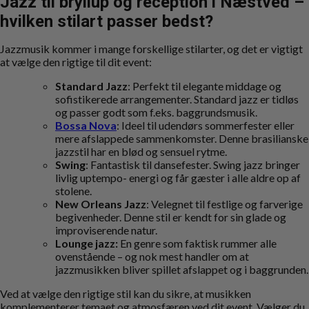
Jazz til bryllup og reception i Næstved –
hvilken stilart passer bedst?
Jazzmusik kommer i mange forskellige stilarter, og det er vigtigt
at vælge den rigtige til dit event:
Standard Jazz
: Perfekt til elegante middage og
sofistikerede arrangementer. Standard jazz er tidløs
og passer godt som f.eks. baggrundsmusik.
Bossa Nova
: Ideel til udendørs sommerfester eller
mere afslappede sammenkomster. Denne brasilianske
jazzstil har en blød og sensuel rytme.
Swing
: Fantastisk til dansefester. Swing jazz bringer
livlig uptempo- energi og får gæster i alle aldre op af
stolene.
New Orleans Jazz
: Velegnet til festlige og farverige
begivenheder. Denne stil er kendt for sin glade og
improviserende natur.
Lounge jazz:
En genre som faktisk rummer alle
ovenstående – og nok mest handler om at
jazzmusikken bliver spillet afslappet og i baggrunden.
Ved at vælge den rigtige stil kan du sikre, at musikken
komplementerer temaet og atmosfæren ved dit event. Vælger du