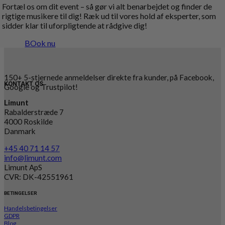
Fortæl os om dit event – så gør vi alt benarbejdet og finder de
rigtige musikere til dig! Ræk ud til vores hold af eksperter, som
sidder klar til uforpligtende at rådgive dig!
BOok nu
150+ 5-stjernede anmeldelser direkte fra kunder, på Facebook,
KONTAKT OS
Google og Trustpilot!
Limunt
Rabalderstræde 7
4000 Roskilde
Danmark
+45 40 71 14 57
info@limunt.com
Limunt ApS
CVR: DK-42551961
BETINGELSER
Handelsbetingelser
GDPR
Blog