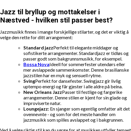
Jazz til bryllup og mottakelser i
Næstved - hvilken stil passer best?
Jazzmusikk finnes i mange forskjellige stilarter, og det er viktig å
velge den rette for ditt arrangement:
Standard jazz
Perfekt til elegante middager og
sofistikerte arrangementer. Standardjazz er tidløs og
passer godt som bakgrunnsmusikk, for eksempel.
Bossa Nova
Ideell for sommerfester utendørs eller
mer avslappede sammenkomster. Denne brasilianske
jazzstilen har en myk og sensuell rytme.
Sving
Perfekt for dansefester. Swingjazz gir livlig
uptempo energi og får gjester i alle aldre på beina.
New Orleans Jazz
Passer til festlige og fargerike
arrangementer. Denne stilen er kjent for sin glade og
improviserte natur.
Loungejazz:
En sjanger som egentlig omfatter alt det
ovennevnte - og som for det meste handler om
jazzmusikk som spilles avslappet og i bakgrunnen.
Ved å velge riktig stil kan du sørge for at musikken utfyller temaet