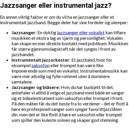
Jazzsanger eller instrumental jazz?
En annen viktig faktor er om du vil ha en jazzsanger eller et
instrumentalt jazzband. Begge deler har sine fordeler og ulemper:
Jazzsanger
: En dyktig
jazzsanger eller vokalist
kan tilføre
musikken et ekstra lag av sjarm og personlighet. Vokalen
kan skape en mer direkte kontakt med publikum. Musikken
får større gjennomslagskraft når det synges i front av
jazzbandet.
Instrumentalt jazzorkester
: Et jazzband, hvor for
eksempel
saksofon
eller trompet kan være like
imponerende som med en vokalist. Instrumentalmusikk kan
være mer allsidig og fylle rommet uten å dominere
samtalene.
Jazzsanger og blåsere:
Hvis du har budsjett til det,
anbefaler vi alltid å velge et jazzband med både en sanger
og et blåseinstrument som saksofon eller trompet i front.
På den måten får du det beste fra to verdener - det er flott å
høre en profesjonell sanger som synger favorittjazzlåten
din, men det er like flott å høre en saksofon eller trompet
som spiller den kuleste soloen og skaper god stemning.