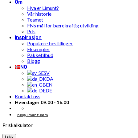
Om
Hva er Limunt?
Vår historie
Teamet
FNs mål for bærekraftig utvikling
Pris
Inspirasjon
Populære bestillinger
Eksempler
Pakketilbud
Blogg
NO
SV
DA
EN
DE
Kontakt oss
Hverdager 09.00 - 16.00
hei@limunt.com
Priskalkulator
Lukk