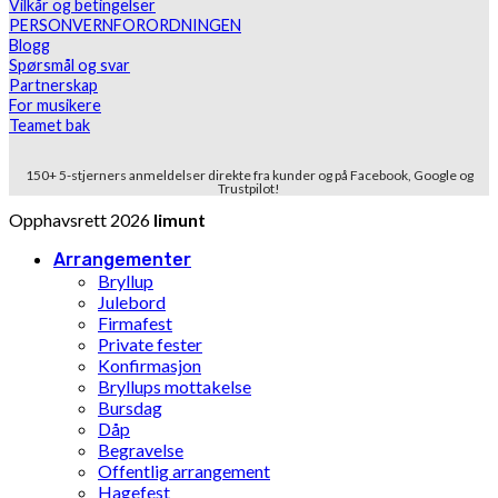
Vilkår og betingelser
PERSONVERNFORORDNINGEN
Blogg
Spørsmål og svar
Partnerskap
For musikere
Teamet bak
150+ 5-stjerners anmeldelser direkte fra kunder og på Facebook, Google og
Trustpilot!
Opphavsrett 2026
limunt
Arrangementer
Bryllup
Julebord
Firmafest
Private fester
Konfirmasjon
Bryllups mottakelse
Bursdag
Dåp
Begravelse
Offentlig arrangement
Hagefest