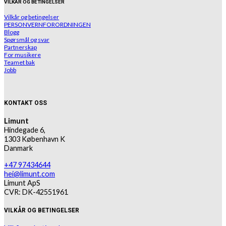
VILKÅR OG BETINGELSER
Vilkår og betingelser
PERSONVERNFORORDNINGEN
Blogg
Spørsmål og svar
Partnerskap
For musikere
Teamet bak
Jobb
KONTAKT OSS
Limunt
Hindegade 6,
1303 København K
Danmark
+47 97434644
hei@limunt.com
Limunt ApS
CVR: DK-42551961
VILKÅR OG BETINGELSER