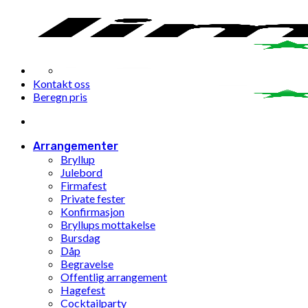
Gå
til
innhold
Kontakt oss
Beregn pris
Arrangementer
Bryllup
Julebord
Firmafest
Private fester
Konfirmasjon
Bryllups mottakelse
Bursdag
Dåp
Begravelse
Offentlig arrangement
Hagefest
Cocktailparty