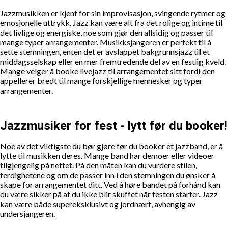
Jazzmusikken er kjent for sin improvisasjon, svingende rytmer og
emosjonelle uttrykk. Jazz kan være alt fra det rolige og intime til
det livlige og energiske, noe som gjør den allsidig og passer til
mange typer arrangementer. Musikksjangeren er perfekt til å
sette stemningen, enten det er avslappet bakgrunnsjazz til et
middagsselskap eller en mer fremtredende del av en festlig kveld.
Mange velger å booke livejazz til arrangementet sitt fordi den
appellerer bredt til mange forskjellige mennesker og typer
arrangementer.
Jazzmusiker for fest - lytt før du booker!
Noe av det viktigste du bør gjøre før du booker et jazzband, er å
lytte til musikken deres. Mange band har demoer eller videoer
tilgjengelig på nettet. På den måten kan du vurdere stilen,
ferdighetene og om de passer inn i den stemningen du ønsker å
skape for arrangementet ditt. Ved å høre bandet på forhånd kan
du være sikker på at du ikke blir skuffet når festen starter. Jazz
kan være både supereksklusivt og jordnært, avhengig av
undersjangeren.