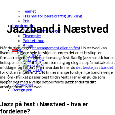
Hva er Limunt?
Vår historie
Teamet
FNs mål for bærekraftig utvikling
Pris
Jazzband i Næstved
Inspirasjon
Populære bestillinger
Eksempler
Pakketilbud
Blogg
Når du planlegger
et arrangement eller en fest
I Næstved kan
NO
livemusikk gjøre hele forskjellen, enten det er et bryllup, et
SV
firmaarrangement eller en bursdagsfest. Særlig jazzmusikk har en
DA
helt spesiell evne til å skape stemning og eleganse på mottakelser,
EN
middager og fester! Men hvordan finner du
det beste jazzbandet
DE
for ditt arrangement? Det finnes mange forskjellige band å velge
mellom - hvilket passer best til din fest? Her er en guide som
hjelper deg med å velge det perfekte jazzbandet til ditt
Kontakt oss
arrangement i Næstved.
Beregn pris
Jazz på fest i Næstved - hva er
fordelene?