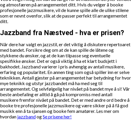
og atmosfæren på arrangementet ditt. Hvis du velger å booke
profesjonelle jazzmusikere, vil de kunne spille alle de ulike stilene
som er nevnt ovenfor, slik at de passer perfekt til arrangementet
ditt.
Jazzband fra Næstved - hva er prisen?
Når dere har valgt en jazzstil, er det viktig å diskutere repertoaret
med bandet. Forsikre deg om at de kan spille de låtene og
stykkene du ønsker, og at de kan tilpasse seg eventuelle
spesifikke ønsker. Det er også viktig å ha et klart budsjett i
bakhodet. Jazzband varierer i pris avhengig av antall musikere,
erfaring og popularitet. En annen ting som også spiller inn er selve
teknikken. Antall gjester på arrangementet har betydning for hvor
mye teknikk og utstyr jazzbandet må ha med seg til
arrangementet. Og selvfølgelig har nivået på bandet mye å si! Vår
beste anbefaling er alltid å gå på kompromiss med antall
musikere fremfor nivået på bandet. Det er med andre ord bedre å
booke tre profesjonelle jazzmusikere og være sikker på å få god
musikk enn å ta sjansen og booke fem amatører. Les mer om
hvordan
jazzband
og
Se prisene her!