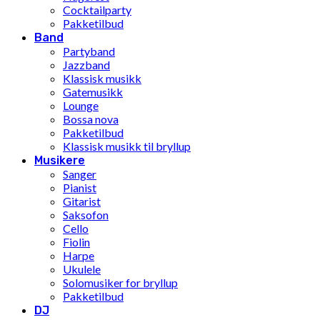
Cocktailparty
Pakketilbud
Band
Partyband
Jazzband
Klassisk musikk
Gatemusikk
Lounge
Bossa nova
Pakketilbud
Klassisk musikk til bryllup
Musikere
Sanger
Pianist
Gitarist
Saksofon
Cello
Fiolin
Harpe
Ukulele
Solomusiker for bryllup
Pakketilbud
DJ