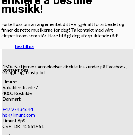
enklere å bestille
musikk!
Fortell oss om arrangementet ditt - vi gjør alt forarbeidet og
finner de rette musikerne for deg! Ta kontakt med vårt
ekspertteam som står klare til å gi deg uforpliktende råd!
Bestill nå
150+ 5-stjerners anmeldelser direkte fra kunder på Facebook,
KONTAKT OSS
Google og Trustpilot!
Limunt
Rabalderstræde 7
4000 Roskilde
Danmark
+47 97434644
hei@limunt.com
Limunt ApS
CVR: DK-42551961