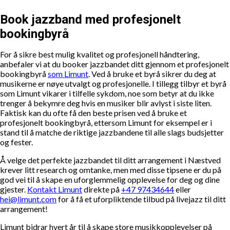
Book jazzband med profesjonelt
bookingbyrå
For å sikre best mulig kvalitet og profesjonell håndtering,
anbefaler vi at du booker jazzbandet ditt gjennom et profesjonelt
bookingbyrå
som Limunt
. Ved å bruke et byrå sikrer du deg at
musikerne er nøye utvalgt og profesjonelle. I tillegg tilbyr et byrå
som Limunt vikarer i tilfelle sykdom, noe som betyr at du ikke
trenger å bekymre deg hvis en musiker blir avlyst i siste liten.
Faktisk kan du ofte få den beste prisen ved å bruke et
profesjonelt bookingbyrå, ettersom Limunt for eksempel er i
stand til å matche de riktige jazzbandene til alle slags budsjetter
og fester.
Å velge det perfekte jazzbandet til ditt arrangement i Næstved
krever litt research og omtanke, men med disse tipsene er du på
god vei til å skape en uforglemmelig opplevelse for deg og dine
gjester.
Kontakt Limunt
direkte på
+47 97434644
eller
hei@limunt.com
for å få et uforpliktende tilbud på livejazz til ditt
arrangement!
Limunt bidrar hvert år til å skape store musikkopplevelser på