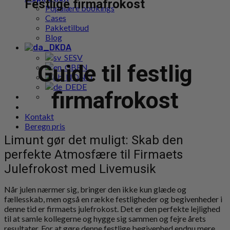
Festlige firmafrokost
Populære bookings
Cases
Pakketilbud
Blog
DA
SV
Guide til festlig
EN
NO
DE
firmafrokost
Kontakt
Beregn pris
Limunt gør det muligt: Skab den
perfekte Atmosfære til Firmaets
Julefrokost med Livemusik
Når julen nærmer sig, bringer den ikke kun glæde og
fællesskab, men også en række festligheder og begivenheder i
denne tid er firmaets julefrokost. Det er den perfekte lejlighed
til at samle kollegerne og hygge sig sammen og fejre årets
resultater. For at gøre denne festlige begivenhed endnu mere