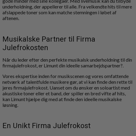
gode minder med sine kollegaer. Med livemusik kan du tilbyde
underholdning, der appellerer til alle. Fra velkendte hits til mere
afslappede toner som kan matche stemningen i løbet af
aftenen.
Musikalske Partner til Firma
Julefrokosten
Når du leder efter den perfekte musikalsk underholdning til din
firmajulefrokost, er Limunt din ideelle samarbejdspartner?.
Vores ekspertise inden for musikscenen og vores omfattende
netværk af talentfulde musikere gør, at vi kan finde den rette til
jeres firmajulefrokost. Uanset om du ønsker en soloartist med
akustiske toner eller et band, der spiller en bred vifte af hits,
kan Limunt hjælpe dig med at finde den ideelle musikalske
løsning.
En Unikt Firma Julefrokost