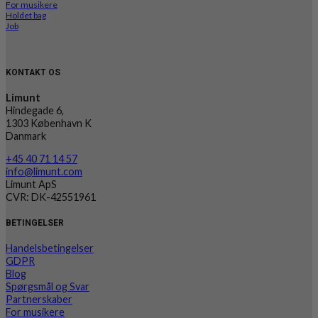
For musikere
Holdet bag
Job
KONTAKT OS
Limunt
Hindegade 6,
1303 København K
Danmark
+45 40 71 14 57
info@limunt.com
Limunt ApS
CVR: DK-42551961
BETINGELSER
Handelsbetingelser
GDPR
Blog
Spørgsmål og Svar
Partnerskaber
For musikere