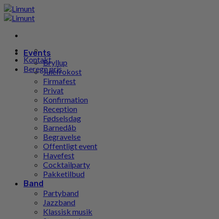
Gå
til
indhold
Events
Kontakt
Bryllup
Beregn pris
Julefrokost
Firmafest
Privat
Konfirmation
Reception
Fødselsdag
Barnedåb
Begravelse
Offentligt event
Havefest
Cocktailparty
Pakketilbud
Band
Partyband
Jazzband
Klassisk musik