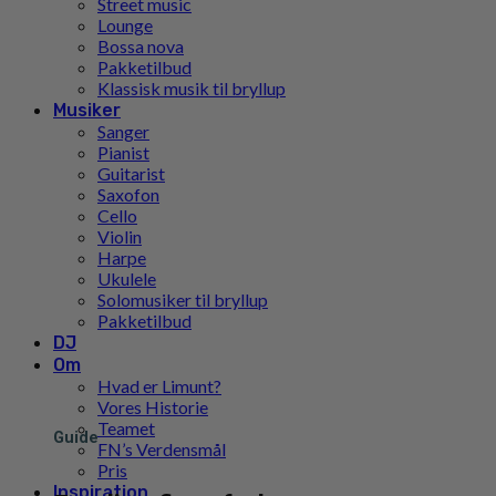
Street music
Lounge
Bossa nova
Pakketilbud
Klassisk musik til bryllup
Musiker
Sanger
Pianist
Guitarist
Saxofon
Cello
Violin
Harpe
Ukulele
Solomusiker til bryllup
Pakketilbud
DJ
Om
Hvad er Limunt?
Vores Historie
Teamet
Guide
FN’s Verdensmål
Pris
Inspiration