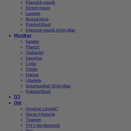
Klassisk musik
Street music
Lounge
Bossa nova
Pakketilbud
Klassisk musik til bryllup
Musiker
Sanger
Pianist
Guitarist
Saxofon
Cello
Violin
Harpe
Ukulele
Solomusiker til bryllup
Pakketilbud
DJ
Om
Hvad er Limunt?
Vores Historie
Teamet
FN’s Verdensmål
Pris