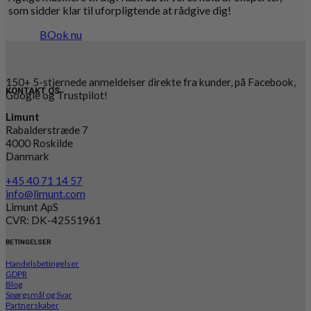
som sidder klar til uforpligtende at rådgive dig!
BOok nu
150+ 5-stjernede anmeldelser direkte fra kunder, på Facebook,
KONTAKT OS
Google og Trustpilot!
Limunt
Rabalderstræde 7
4000 Roskilde
Danmark
+45 40 71 14 57
info@limunt.com
Limunt ApS
CVR: DK-42551961
BETINGELSER
Handelsbetingelser
GDPR
Blog
Spørgsmål og Svar
Partnerskaber