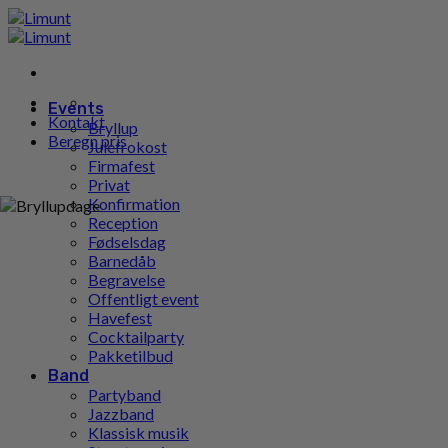
Gå
til
indhold
Events
Kontakt
Bryllup
Beregn pris
Julefrokost
Firmafest
Privat
Konfirmation
Reception
Fødselsdag
Barnedåb
Begravelse
Offentligt event
Havefest
Cocktailparty
Pakketilbud
Band
Partyband
Jazzband
Klassisk musik