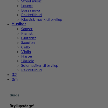
Street music
Lounge
Bossa nova
Pakketilbud
Klassisk musik til bryllup
Musiker
Sanger
Pianist
Guitarist
Saxofon
Cello
Violin
Harpe
Ukulele
Solomusiker til bryllup
Pakketilbud
DJ
Om
Hvad er Limunt?
Vores Historie
Teamet
Guide
FN’s Verdensmål
Pris
Bryllupsdage!
Inspiration