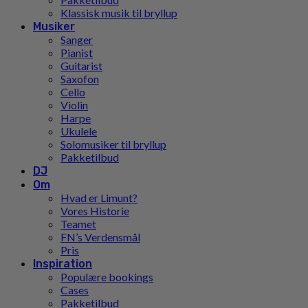
Klassisk musik til bryllup
Musiker
Sanger
Pianist
Guitarist
Saxofon
Cello
Violin
Harpe
Ukulele
Solomusiker til bryllup
Pakketilbud
DJ
Om
Hvad er Limunt?
Vores Historie
Teamet
FN’s Verdensmål
Pris
Inspiration
Populære bookings
Cases
Pakketilbud