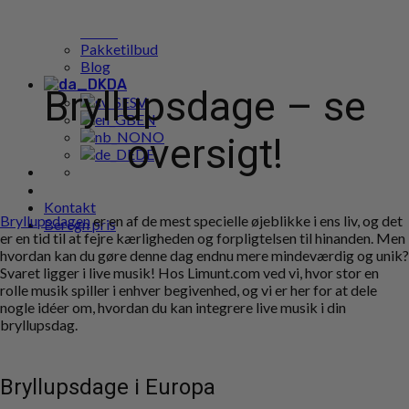
Populære bookings
Cases
Pakketilbud
Blog
DA
Bryllupsdage – se
SV
EN
NO
oversigt!
DE
Kontakt
Bryllupsdagen
er en af de mest specielle øjeblikke i ens liv, og det
Beregn pris
er en tid til at fejre kærligheden og forpligtelsen til hinanden. Men
hvordan kan du gøre denne dag endnu mere mindeværdig og unik?
Svaret ligger i live musik! Hos Limunt.com ved vi, hvor stor en
rolle musik spiller i enhver begivenhed, og vi er her for at dele
nogle idéer om, hvordan du kan integrere live musik i din
bryllupsdag.
Bryllupsdage i Europa