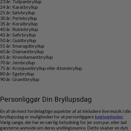
23 år: Tulipanbryllup
24 år: Karatbryllup
25 år: Sølvbryllup
30 år: Perlebryllup
35 år: Koralbryllup
40 år: Rubinbryllup
45 år: Safirbryllup
50 år: Guldbryllup
55 år: Smaragdbryllup
60 år: Diamantbryllup
65 år: Krondiamantbryllup
70 år: Jernbryllup
75 år: Kronjuvelbryllup eller Atombryllup
80 år: Egebryllup
90 år: Granitbryllup
Personliggør Din Bryllupsdag
En af de mest fordelagtige aspekter af at inkludere live musik i din
bryllupsdag er muligheden for at personliggøre
begivenheden
.
Vælg sange, der har en særlig betydning for jer som par, eller lad
gæsterne anmode om deres yndlingsnumre. Dette skaber en dyb