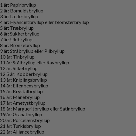
1 år: Papirbryllup
2 år: Bomuldsbryllup
3 år: Læderbryllup
4 år: Hyancintbryllup eller blomsterbryllup
5 år: Træbryllup
6 år: Sukkerbryllup
7 år: Uldbryllup
8 år: Bronzebryllup
9 år: Stråbryllup eller Pilbryllup
10 år: Tinbryllup
11 år: Stålbryllup eller Ravbryllup
12 år: Silkebryllup
12,5 år: Kobberbryllup
13 år: Kniplingsbryllup
14 år: Elfenbensbryllup
15 år: Krystalbryllup
16 år: Månebryllup
17 år: Ametystbryllup
18 år: Margueritbryllup eller Satinbryllup
19 år: Granatbryllup
20 år: Porcelænsbryllup
21 år: Turkisbryllup
22 år: Alliancebryllup