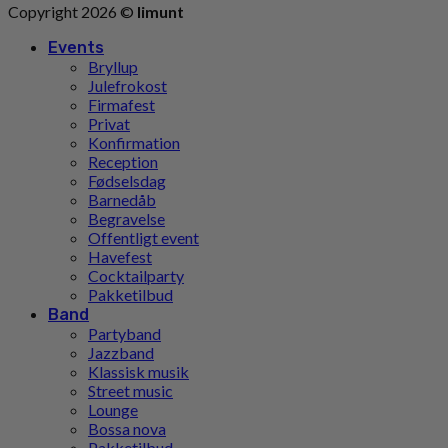
Copyright 2026 ©
limunt
Events
Bryllup
Julefrokost
Firmafest
Privat
Konfirmation
Reception
Fødselsdag
Barnedåb
Begravelse
Offentligt event
Havefest
Cocktailparty
Pakketilbud
Band
Partyband
Jazzband
Klassisk musik
Street music
Lounge
Bossa nova
Pakketilbud