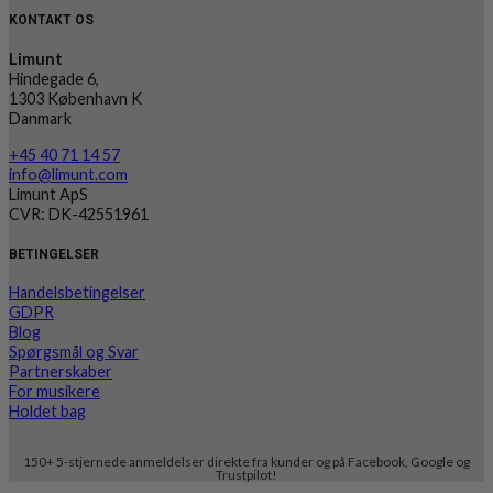
KONTAKT OS
Limunt
Hindegade 6,
1303 København K
Danmark
+45 40 71 14 57
info@limunt.com
Limunt ApS
CVR: DK-42551961
BETINGELSER
Handelsbetingelser
GDPR
Blog
Spørgsmål og Svar
Partnerskaber
For musikere
Holdet bag
150+ 5-stjernede anmeldelser direkte fra kunder og på Facebook, Google og
Trustpilot!