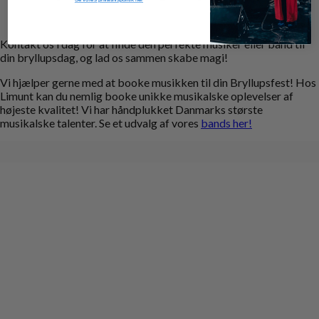
Kontakt os i dag for at finde den perfekte musiker eller band til
din bryllupsdag, og lad os sammen skabe magi!
Vi hjælper gerne med at booke musikken til din Bryllupsfest! Hos
Limunt kan du nemlig booke unikke musikalske oplevelser af
højeste kvalitet! Vi har håndplukket Danmarks største
musikalske talenter. Se et udvalg af vores
bands her!