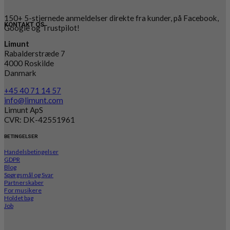
150+ 5-stjernede anmeldelser direkte fra kunder, på Facebook,
KONTAKT OS
Google og Trustpilot!
Limunt
Rabalderstræde 7
4000 Roskilde
Danmark
+45 40 71 14 57
info@limunt.com
Limunt ApS
CVR: DK-42551961
BETINGELSER
Handelsbetingelser
GDPR
Blog
Spørgsmål og Svar
Partnerskaber
For musikere
Holdet bag
Job