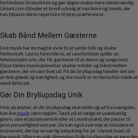
forbindelse til musikken og gør dagen endnu mere mindeværdig.
Limunt.com tilbyder et bredt udvalg af musikere og bands, der
kan tilpasse deres repertoire til jeres præferencer.
Skab Bånd Mellem Gæsterne
Live musik har en magisk evne til at samle folk og skabe
fællesskab. Lad os forestille os, at saxofonisten spiller en
følelsesladet solo, der får gæsterne til at danse og synge med.
Disse fælles musikoplevelser skaber minder og bånd mellem
gæsterne, der vil vare livet ud. På din bryllupsdag handler det om
at dele glæde og kærlighed, og live musik er en fantastisk måde at
opnå dette på.
Gør Din Bryllupsdag Unik
Hvis du ønsker, at din bryllupsdag skal skille sig ud fra mængden,
kan live
musik
være nøglen. Tænk på at vælge en usædvanlig
genre, som et jazzensemble eller et countryband, der passer til
jeres personlighed som par. Du kan også overveje at inkludere et
instrument, der har en særlig betydning for jer. Uanset hvad, vil
live musik tilføre en unik dimension til din bryllupsdag og gøre den