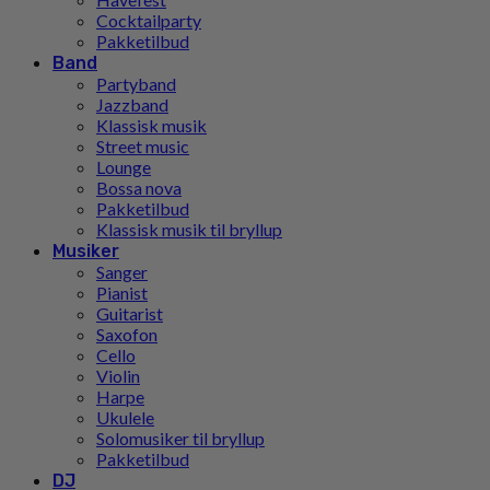
Cocktailparty
Pakketilbud
Band
Partyband
Jazzband
Klassisk musik
Street music
Lounge
Bossa nova
Pakketilbud
Klassisk musik til bryllup
Musiker
Sanger
Pianist
Guitarist
Saxofon
Cello
Violin
Harpe
Ukulele
Solomusiker til bryllup
Pakketilbud
DJ