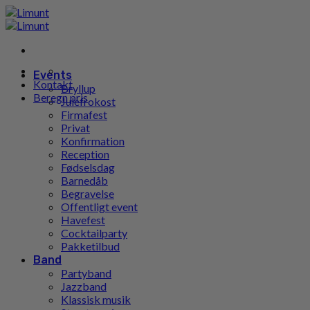
Gå
til
indhold
Events
Kontakt
Bryllup
Beregn pris
Julefrokost
Firmafest
Privat
Konfirmation
Reception
Fødselsdag
Barnedåb
Begravelse
Offentligt event
Havefest
Cocktailparty
Pakketilbud
Band
Partyband
Jazzband
Klassisk musik