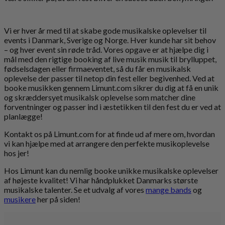
Vi er hver år med til at skabe gode musikalske oplevelser til
events i Danmark, Sverige og Norge. Hver kunde har sit behov
– og hver event sin røde tråd. Vores opgave er at hjælpe dig i
mål med den rigtige booking af live musik musik til brylluppet,
fødselsdagen eller firmaeventet, så du får en musikalsk
oplevelse der passer til netop din fest eller begivenhed. Ved at
booke musikken gennem Limunt.com sikrer du dig at få en unik
og skræddersyet musikalsk oplevelse som matcher dine
forventninger og passer ind i æstetikken til den fest du er ved at
planlægge!
Kontakt os på Limunt.com for at finde ud af mere om, hvordan
vi kan hjælpe med at arrangere den perfekte musikoplevelse
hos jer!
Hos Limunt kan du nemlig booke unikke musikalske oplevelser
af højeste kvalitet! Vi har håndplukket Danmarks største
musikalske talenter. Se et udvalg af vores
mange bands
og
musikere
her på siden!