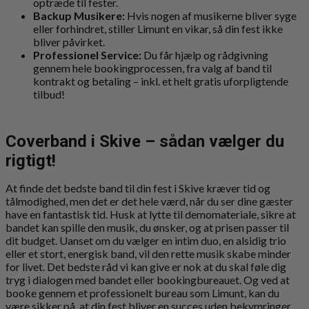
optræde til fester.
Backup Musikere:
Hvis nogen af musikerne bliver syge
eller forhindret, stiller Limunt en vikar, så din fest ikke
bliver påvirket.
Professionel Service:
Du får hjælp og rådgivning
gennem hele bookingprocessen, fra valg af band til
kontrakt og betaling – inkl. et helt gratis uforpligtende
tilbud!
Coverband i Skive – sådan vælger du
rigtigt!
At finde det bedste band til din fest i Skive kræver tid og
tålmodighed, men det er det hele værd, når du ser dine gæster
have en fantastisk tid. Husk at lytte til demomateriale, sikre at
bandet kan spille den musik, du ønsker, og at prisen passer til
dit budget. Uanset om du vælger en intim duo, en alsidig trio
eller et stort, energisk band, vil den rette musik skabe minder
for livet. Det bedste råd vi kan give er nok at du skal føle dig
tryg i dialogen med bandet eller bookingbureauet. Og ved at
booke gennem et professionelt bureau som Limunt, kan du
være sikker på, at din fest bliver en succes uden bekymringer.