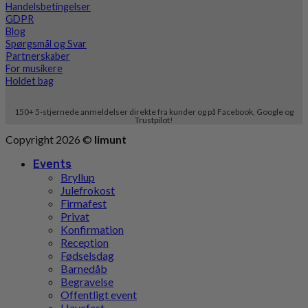
Handelsbetingelser
GDPR
Blog
Spørgsmål og Svar
Partnerskaber
For musikere
Holdet bag
150+ 5-stjernede anmeldelser direkte fra kunder og på Facebook, Google og
Trustpilot!
Copyright 2026 ©
limunt
Events
Bryllup
Julefrokost
Firmafest
Privat
Konfirmation
Reception
Fødselsdag
Barnedåb
Begravelse
Offentligt event
Havefest