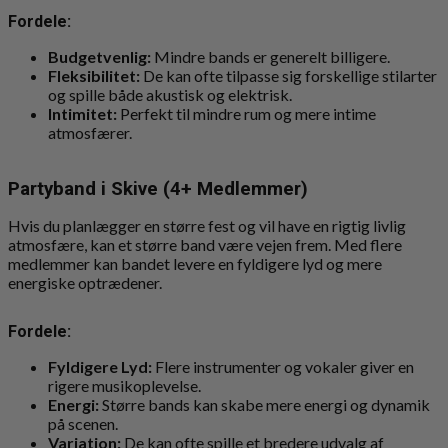
Fordele:
Budgetvenlig:
Mindre bands er generelt billigere.
Fleksibilitet:
De kan ofte tilpasse sig forskellige stilarter
og spille både akustisk og elektrisk.
Intimitet:
Perfekt til mindre rum og mere intime
atmosfærer.
Partyband i Skive (4+ Medlemmer)
Hvis du planlægger en større fest og vil have en rigtig livlig
atmosfære, kan et større band være vejen frem. Med flere
medlemmer kan bandet levere en fyldigere lyd og mere
energiske optrædener.
Fordele:
Fyldigere Lyd:
Flere instrumenter og vokaler giver en
rigere musikoplevelse.
Energi:
Større bands kan skabe mere energi og dynamik
på scenen.
Variation:
De kan ofte spille et bredere udvalg af