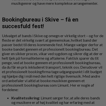
musikgenrer og have mere komplekse arrangementer.
Bookingbureau i Skive – få en
succesfuld fest!
Udvalget af bands i Skive og omegn er virkelig stort – og for de
fleste er det virkelig svært at gennemskue, hvilket band der
passer bedst til deres kommende fest. Mange vælger derfor at
booke bandet gennem et professionelt bookingbureau. Det
giver en sikker proces, vikar ved sygdom og sikrer dig at der er
helt tjek på formaliteterne og aftalerne. Faktisk sparer du tit
penge, ved at booke gennem et professionelt bookingbureau,
da du får en pris inkluderet transport, teknik osv. Derudover vil
et professionelt bookingfirma tage udgangspunkt i dit budget
og hjælpe dig i mål med den helt rigtige livemusik. Med andre
ord anbefaler vi altid at booke musikken gennem et
professionelt bookingbureau som Limunt. Her er nogle af
fordelene:
Kvalitetssikring:
Limunt sørger for, at alle deres bands
og musikere er af høj kvalitet og har erfaring med at