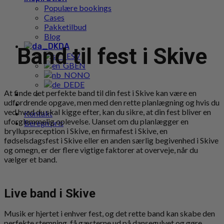
Populære bookings
Cases
Pakketilbud
Blog
DA
Band til fest i Skive
SV
EN
NO
DE
At finde det perfekte band til din fest i Skive kan være en
udfordrende opgave, men med den rette planlægning og hvis du
ved hvad du skal kigge efter, kan du sikre, at din fest bliver en
Kontakt
uforglemmelig oplevelse. Uanset om du planlægger en
Beregn pris
bryllupsreception i Skive, en firmafest i Skive, en
fødselsdagsfest i Skive eller en anden særlig begivenhed i Skive
og omegn, er der flere vigtige faktorer at overveje, når du
vælger et band.
Live band i Skive
Musik er hjertet i enhver fest, og det rette band kan skabe den
perfekte stemning, få gæsterne ud på dansegulvet og gøre