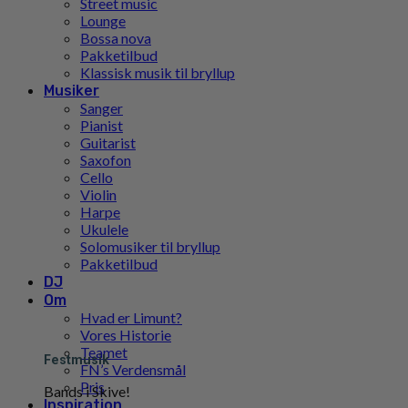
Street music
Lounge
Bossa nova
Pakketilbud
Klassisk musik til bryllup
Musiker
Sanger
Pianist
Guitarist
Saxofon
Cello
Violin
Harpe
Ukulele
Solomusiker til bryllup
Pakketilbud
DJ
Om
Hvad er Limunt?
Vores Historie
Teamet
Festmusik
FN’s Verdensmål
Pris
Bands i Skive!
Inspiration