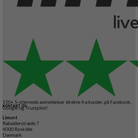
150+ 5-stjernede anmeldelser direkte fra kunder, på Facebook,
KONTAKT OS
Google og Trustpilot!
Limunt
Rabalderstræde 7
4000 Roskilde
Danmark