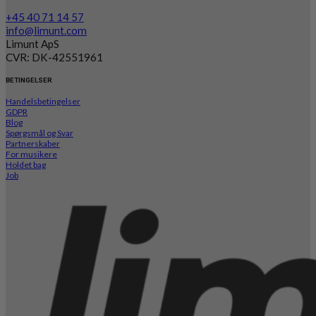
+45 40 71 14 57
info@limunt.com
Limunt ApS
CVR: DK-42551961
BETINGELSER
Handelsbetingelser
GDPR
Blog
Spørgsmål og Svar
Partnerskaber
For musikere
Holdet bag
Job