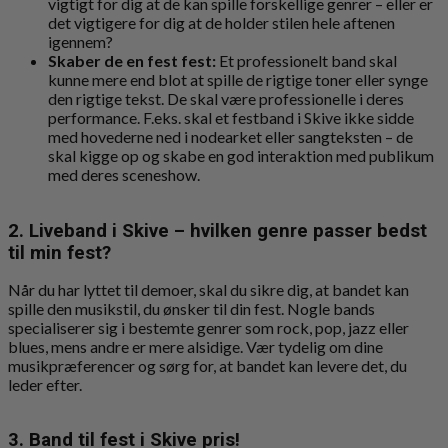
vigtigt for dig at de kan spille forskellige genrer – eller er
det vigtigere for dig at de holder stilen hele aftenen
igennem?
Skaber de en fest fest:
Et professionelt band skal
kunne mere end blot at spille de rigtige toner eller synge
den rigtige tekst. De skal være professionelle i deres
performance. F.eks. skal et festband i Skive ikke sidde
med hovederne ned i nodearket eller sangteksten – de
skal kigge op og skabe en god interaktion med publikum
med deres sceneshow.
2. Liveband i Skive – hvilken genre passer bedst
til min fest?
Når du har lyttet til demoer, skal du sikre dig, at bandet kan
spille den musikstil, du ønsker til din fest. Nogle bands
specialiserer sig i bestemte genrer som rock, pop, jazz eller
blues, mens andre er mere alsidige. Vær tydelig om dine
musikpræferencer og sørg for, at bandet kan levere det, du
leder efter.
3. Band til fest i Skive pris!