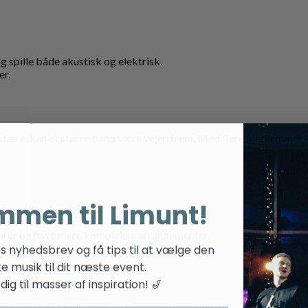
og spille både akustisk og elektrisk.
er.
tmosfære, kan et større band være vejen frem. Med flere medlemmer 
mmen til Limunt!
re musikoplevelse.
 scenen.
enrer og have mere komplekse arrangementer.
es nyhedsbrev og få tips til at vælge den
te musik til dit næste event.
 fest!
ig til masser af inspiration! 🎷