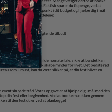
er bedst til deres kommende fest. Mange vælger derfor at booke
maliteterne og aftalerne. Faktisk sparer du tit penge, ved at
ookingfirma tage udgangspunkt i dit budget og hjælpe dig i mål
munt. Her er nogle af fordelene:
r.
.
kl. et helt gratis uforpligtende tilbud!
astisk tid. Husk at lytte til demomateriale, sikre at bandet kan
isk band, vil den rette musik skabe minder for livet. Det bedste råd
reau som Limunt, kan du være sikker på, at din fest bliver en
r event sin røde tråd. Vores opgave er at hjælpe dig i mål med den
 netop din fest eller begivenhed. Ved at booke musikken gennem
en til den fest du er ved at planlægge!