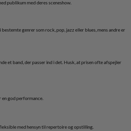
n med publikum med deres sceneshow.
ig i bestemte genrer som rock, pop, jazz eller blues, mens andre er
e et band, der passer ind i det. Husk, at prisen ofte afspejler
or en god performance.
eksible med hensyn til repertoire og opstilling.