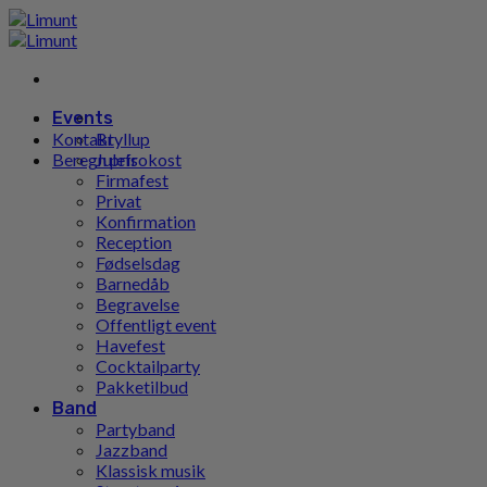
Gå
til
indhold
Events
Kontakt
Bryllup
Beregn pris
Julefrokost
Firmafest
Privat
Konfirmation
Reception
Fødselsdag
Barnedåb
Begravelse
Offentligt event
Havefest
Cocktailparty
Pakketilbud
Band
Partyband
Jazzband
Klassisk musik