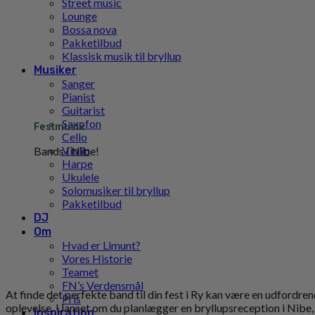
Street music
Lounge
Bossa nova
Pakketilbud
Klassisk musik til bryllup
Musiker
Sanger
Pianist
Guitarist
Saxofon
Festmusik
Cello
Violin
Bands i Nibe!
Harpe
Ukulele
Solomusiker til bryllup
Pakketilbud
DJ
Om
Hvad er Limunt?
Vores Historie
Teamet
FN’s Verdensmål
At finde det perfekte band til din fest i Ry kan være en udfordre
Pris
oplevelse. Uanset om du planlægger en bryllupsreception i Nibe, e
Inspiration