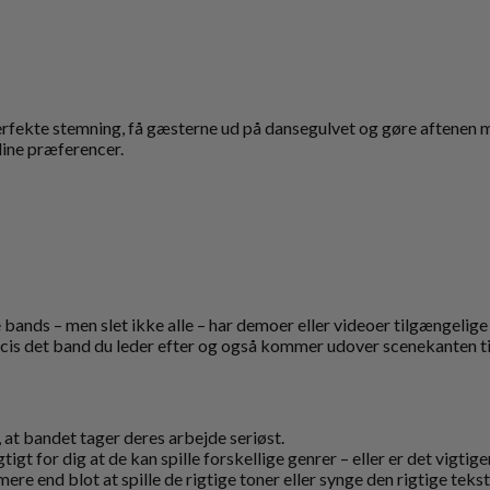
perfekte stemning, få gæsterne ud på dansegulvet og gøre aftenen 
dine præferencer.
 bands – men slet ikke alle – har demoer eller videoer tilgængelige
 præcis det band du leder efter og også kommer udover scenekanten til
, at bandet tager deres arbejde seriøst.
t for dig at de kan spille forskellige genrer – eller er det vigtige
ere end blot at spille de rigtige toner eller synge den rigtige tekst