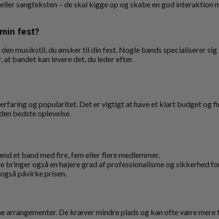
 eller sangteksten – de skal kigge op og skabe en god interaktio
 min fest?
le den musikstil, du ønsker til din fest. Nogle bands specialiserer s
at bandet kan levere det, du leder efter.
aring og popularitet. Det er vigtigt at have et klart budget og find
å den bedste oplevelse.
e end et band med fire, fem eller flere medlemmer.
e bringer også en højere grad af professionalisme og sikkerhed f
 også påvirke prisen.
ime arrangementer. De kræver mindre plads og kan ofte være mere fl