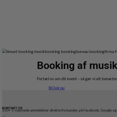
Booking af musik
Fortæl os om dit event – så gør vi alt benarbej
BOok nu
KONTAKT OS
150+ 5-stjernede anmeldelser direkte fra kunder, på Facebook, Google og