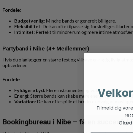
Fordele:
Budgetvenlig:
Mindre bands er generelt billigere.
Fleksibilitet:
De kan ofte tilpasse sig forskellige stilarter 
Intimitet:
Perfekt til mindre rum og mere intime atmosfær
Partyband i Nibe (4+ Medlemmer)
Hvis du planlægger en større fest og vil have en rigtig livlig a
optrædener.
Fordele:
Velko
Fyldigere Lyd:
Flere instrumenter og vokaler giver en rige
Energi:
Større bands kan skabe mere energi og dynamik på
Variation:
De kan ofte spille et bredere udvalg af musikg
Tilmeld dig vor
ret
Bookingbureau i Nibe – få en succesfuld
Glæd d