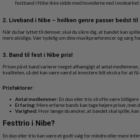
festband i Nibe ikke sidde med hovederne ned i nodearket
2. Liveband i Nibe – hvilken genre passer bedst til
Når du har lyttet til demoer, skal du sikre dig, at bandet kan spil
mere alsidige. Vær tydelig om dine musikpræferencer og sørg for, 
3. Band til fest i Nibe pris!
Prisen på et band varierer meget afhængigt af antal medlemmer, erf
kvaliteten, så det kan være værd at investere lidt ekstra for at f
Prisfaktorer:
Antal medlemmer:
En duo eller trio vil ofte være billiger
Erfaring:
Mere erfarne bands kan tage højere priser, men d
Varighed:
Hvor længe du ønsker, at bandet skal spille, kan
Festtrio i Nibe?
En duo eller trio kan være et godt valg for mindre eller mere int