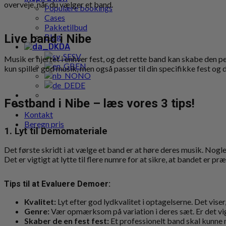
overveje, når du vælger et band.
Populære bookings
Cases
Pakketilbud
Blog
Live band i Nibe
DA
SV
Musik er hjertet i enhver fest, og det rette band kan skabe den 
EN
kun spiller god musik, men også passer til din specifikke fest og 
NO
DE
Festband i Nibe – læs vores 3 tips!
Kontakt
Beregn pris
1. Lyt til Demomateriale
Det første skridt i at vælge et band er at høre deres musik. Nogle
Det er vigtigt at lytte til flere numre for at sikre, at bandet er
Tips til at Evaluere Demoer:
Kvalitet:
Lyt efter god lydkvalitet i optagelserne. Det viser
Genre:
Vær opmærksom på variation i deres sæt. Er det vigtig
Skaber de en fest fest:
Et professionelt band skal kunne m