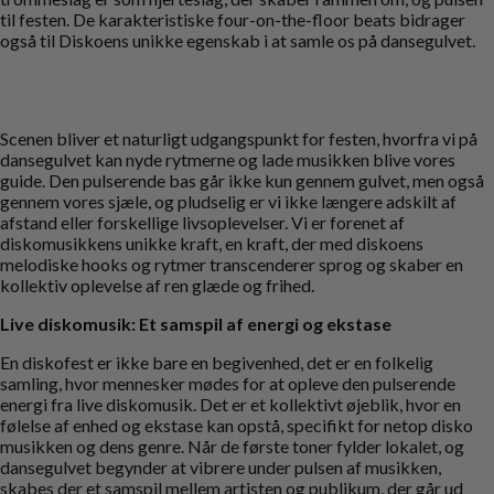
til festen. De karakteristiske four-on-the-floor beats bidrager
også til Diskoens unikke egenskab i at samle os på dansegulvet.
Scenen bliver et naturligt udgangspunkt for festen, hvorfra vi på
dansegulvet kan nyde rytmerne og lade musikken blive vores
guide. Den pulserende bas går ikke kun gennem gulvet, men også
gennem vores sjæle, og pludselig er vi ikke længere adskilt af
afstand eller forskellige livsoplevelser. Vi er forenet af
diskomusikkens unikke kraft, en kraft, der med diskoens
melodiske hooks og rytmer transcenderer sprog og skaber en
kollektiv oplevelse af ren glæde og frihed.
Live diskomusik: Et samspil af energi og ekstase
En diskofest er ikke bare en begivenhed, det er en folkelig
samling, hvor mennesker mødes for at opleve den pulserende
energi fra live diskomusik. Det er et kollektivt øjeblik, hvor en
følelse af enhed og ekstase kan opstå, specifikt for netop disko
musikken og dens genre. Når de første toner fylder lokalet, og
dansegulvet begynder at vibrere under pulsen af musikken,
skabes der et samspil mellem artisten og publikum, der går ud