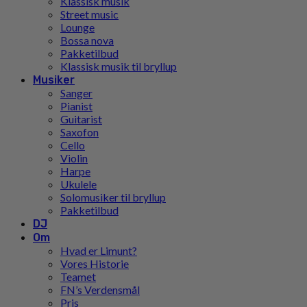
Klassisk musik
Street music
Lounge
Bossa nova
Pakketilbud
Klassisk musik til bryllup
Musiker
Sanger
Pianist
Guitarist
Saxofon
Cello
Violin
Harpe
Ukulele
Solomusiker til bryllup
Pakketilbud
DJ
Om
Hvad er Limunt?
Vores Historie
Teamet
FN’s Verdensmål
Pris