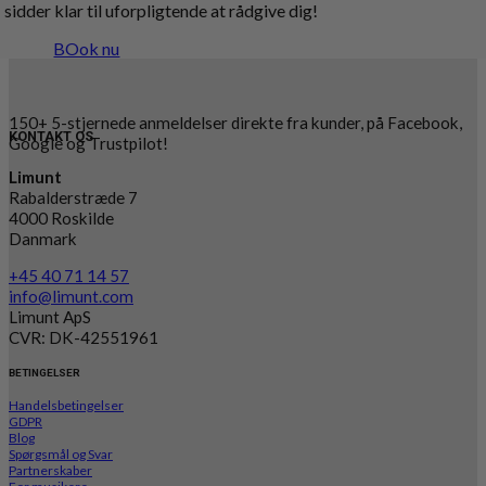
sidder klar til uforpligtende at rådgive dig!
BOok nu
150+ 5-stjernede anmeldelser direkte fra kunder, på Facebook,
KONTAKT OS
Google og Trustpilot!
Limunt
Rabalderstræde 7
4000 Roskilde
Danmark
+45 40 71 14 57
info@limunt.com
Limunt ApS
CVR: DK-42551961
BETINGELSER
Handelsbetingelser
GDPR
Blog
Spørgsmål og Svar
Partnerskaber