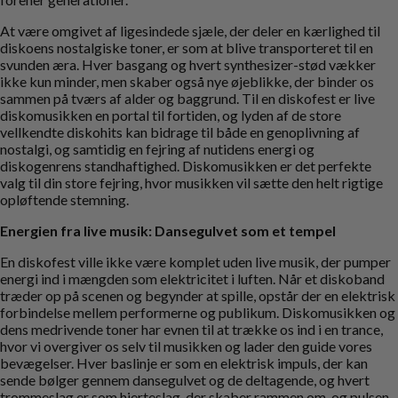
At være omgivet af ligesindede sjæle, der deler en kærlighed til
diskoens nostalgiske toner, er som at blive transporteret til en
svunden æra. Hver basgang og hvert synthesizer-stød vækker
ikke kun minder, men skaber også nye øjeblikke, der binder os
sammen på tværs af alder og baggrund. Til en diskofest er live
diskomusikken en portal til fortiden, og lyden af de store
vellkendte diskohits kan bidrage til både en genoplivning af
nostalgi, og samtidig en fejring af nutidens energi og
diskogenrens standhaftighed. Diskomusikken er det perfekte
valg til din store fejring, hvor musikken vil sætte den helt rigtige
opløftende stemning.
Energien fra live musik: Dansegulvet som et tempel
En diskofest ville ikke være komplet uden live musik, der pumper
energi ind i mængden som elektricitet i luften. Når et diskoband
træder op på scenen og begynder at spille, opstår der en elektrisk
forbindelse mellem performerne og publikum. Diskomusikken og
dens medrivende toner har evnen til at trække os ind i en trance,
hvor vi overgiver os selv til musikken og lader den guide vores
bevægelser. Hver baslinje er som en elektrisk impuls, der kan
sende bølger gennem dansegulvet og de deltagende, og hvert
trommeslag er som hjerteslag, der skaber rammen om, og pulsen