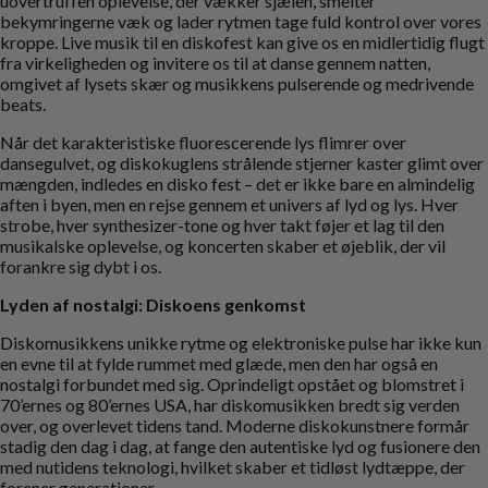
uovertruffen oplevelse, der vækker sjælen, smelter
bekymringerne væk og lader rytmen tage fuld kontrol over vores
kroppe. Live musik til en diskofest kan give os en midlertidig flugt
fra virkeligheden og invitere os til at danse gennem natten,
omgivet af lysets skær og musikkens pulserende og medrivende
beats.
Når det karakteristiske fluorescerende lys flimrer over
dansegulvet, og diskokuglens strålende stjerner kaster glimt over
mængden, indledes en disko fest – det er ikke bare en almindelig
aften i byen, men en rejse gennem et univers af lyd og lys. Hver
strobe, hver synthesizer-tone og hver takt føjer et lag til den
musikalske oplevelse, og koncerten skaber et øjeblik, der vil
forankre sig dybt i os.
Lyden af nostalgi: Diskoens genkomst
Diskomusikkens unikke rytme og elektroniske pulse har ikke kun
en evne til at fylde rummet med glæde, men den har også en
nostalgi forbundet med sig. Oprindeligt opstået og blomstret i
70’ernes og 80’ernes USA, har diskomusikken bredt sig verden
over, og overlevet tidens tand. Moderne diskokunstnere formår
stadig den dag i dag, at fange den autentiske lyd og fusionere den
med nutidens teknologi, hvilket skaber et tidløst lydtæppe, der
forener generationer.