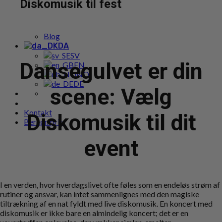
Diskomusik til fest
Populære bookings
Cases
Pakketilbud
Blog
DA
SV
Dansegulvet er din
EN
NO
DE
scene: Vælg
Kontakt
Diskomusik til dit
Beregn pris
event
I en verden, hvor hverdagslivet ofte føles som en endeløs strøm af
rutiner og ansvar, kan intet sammenlignes med den magiske
tiltrækning af en nat fyldt med live diskomusik. En koncert med
diskomusik er ikke bare en almindelig koncert; det er en