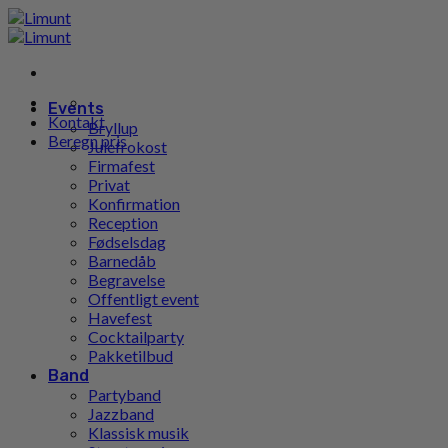
Gå
til
indhold
Events
Kontakt
Bryllup
Beregn pris
Julefrokost
Firmafest
Privat
Konfirmation
Reception
Fødselsdag
Barnedåb
Begravelse
Offentligt event
Havefest
Cocktailparty
Pakketilbud
Band
Partyband
Jazzband
Klassisk musik