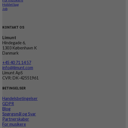
For musikere
Holdet bag
Job
KONTAKT OS
Limunt
Hindegade 6,
1303 København K
Danmark
+45 40 71 14 57
info@limunt.com
Limunt ApS
CVR: DK-42551961
BETINGELSER
Handelsbetingelser
GDPR
Blog
Spørgsmål og Svar
Partnerskaber
For musikere