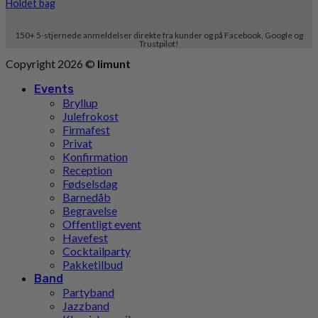
Holdet bag
150+ 5-stjernede anmeldelser direkte fra kunder og på Facebook, Google og
Trustpilot!
Copyright 2026 ©
limunt
Events
Bryllup
Julefrokost
Firmafest
Privat
Konfirmation
Reception
Fødselsdag
Barnedåb
Begravelse
Offentligt event
Havefest
Cocktailparty
Pakketilbud
Band
Partyband
Jazzband