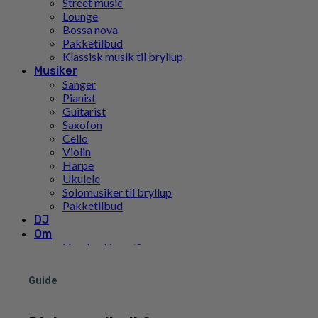
Street music
Lounge
Bossa nova
Pakketilbud
Klassisk musik til bryllup
Musiker
Sanger
Pianist
Guitarist
Saxofon
Cello
Violin
Harpe
Ukulele
Solomusiker til bryllup
Pakketilbud
DJ
Om
Hvad er Limunt?
Vores Historie
Teamet
Guide
FN’s Verdensmål
Pris
Inspiration