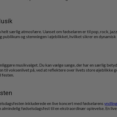
Musik
r en helt særlig atmosfære. Uanset om fødselaren er til pop, rock, j
sig publikum og stemningen i øjeblikket, hvilket sikrer en dynamisk
rsonliggøre musikvalget. Du kan vælge sange, der har en særlig bet
 til voksenlivet på, ved at reflektere over livets store øjeblikk
 festen.
esten
dselsdagsfesten inkluderede en live koncert med fødselarens
yndlin
en almindelig fødselsdagsfest til en ekstraordinær oplevelse. En li