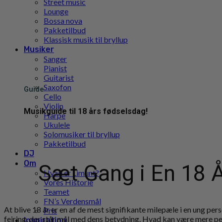
Street music
Lounge
Bossa nova
Pakketilbud
Klassisk musik til bryllup
Musiker
Sanger
Pianist
Guitarist
Saxofon
Guide
Cello
Violin
Musikguide til 18 års fødselsdag!
Harpe
Ukulele
Solomusiker til bryllup
Pakketilbud
DJ
Om
Sæt Gang i En 18 
Hvad er Limunt?
Vores Historie
Teamet
FN’s Verdensmål
At blive 18 år er en af de mest signifikante milepæle i en ung per
Pris
fejring, der står mål med dens betydning. Hvad kan være mere perf
Inspiration