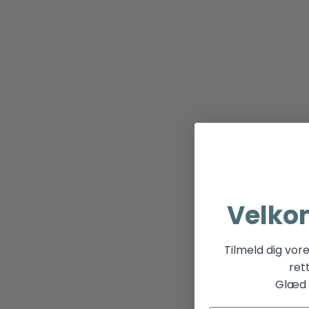
Velko
Tilmeld dig vor
ret
Glæd d