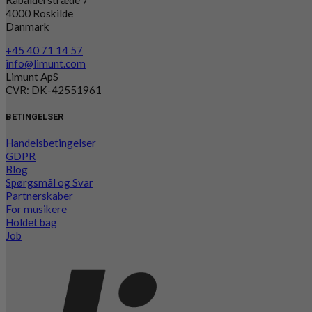
4000 Roskilde
Danmark
+45 40 71 14 57
info@limunt.com
Limunt ApS
CVR: DK-42551961
BETINGELSER
Handelsbetingelser
GDPR
Blog
Spørgsmål og Svar
Partnerskaber
For musikere
Holdet bag
Job