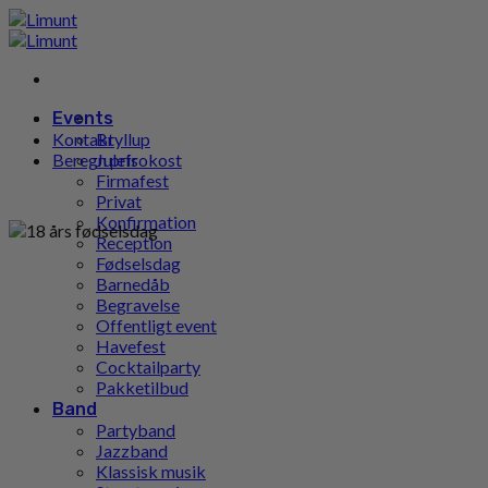
Gå
til
indhold
Events
Kontakt
Bryllup
Beregn pris
Julefrokost
Firmafest
Privat
Konfirmation
Reception
Fødselsdag
Barnedåb
Begravelse
Offentligt event
Havefest
Cocktailparty
Pakketilbud
Band
Partyband
Jazzband
Klassisk musik