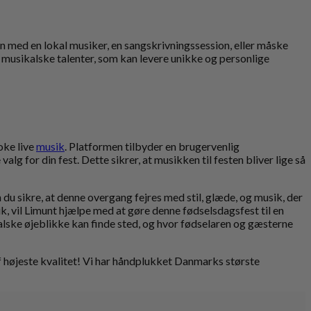
en med en lokal musiker, en sangskrivningssession, eller måske
f musikalske talenter, som kan levere unikke og personlige
oke live
musik
. Platformen tilbyder en brugervenlig
g for din fest. Dette sikrer, at musikken til festen bliver lige så
 du sikre, at denne overgang fejres med stil, glæde, og musik, der
k, vil Limunt hjælpe med at gøre denne fødselsdagsfest til en
ske øjeblikke kan finde sted, og hvor fødselaren og gæsterne
 højeste kvalitet! Vi har håndplukket Danmarks største