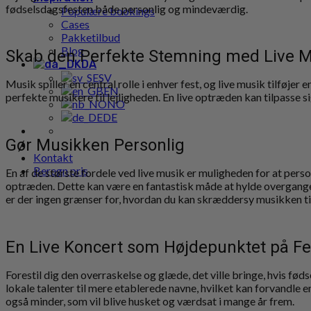
fødselsdagsfesten både personlig og mindeværdig.
Populære bookings
Cases
Pakketilbud
Blog
Skab den Perfekte Stemning med Live 
DA
SV
Musik spiller en central rolle i enhver fest, og live musik tilføje
EN
perfekte musikere til lejligheden. En live optræden kan tilpasse 
NO
DE
Gør Musikken Personlig
Kontakt
Beregn pris
En af de største fordele ved live musik er muligheden for at pe
optræden. Dette kan være en fantastisk måde at hylde overgangen
er der ingen grænser for, hvordan du kan skræddersy musikken til
En Live Koncert som Højdepunktet på F
Forestil dig den overraskelse og glæde, det ville bringe, hvis fø
lokale talenter til mere etablerede navne, hvilket kan forvandle 
også minder, som vil blive husket og værdsat i mange år frem.