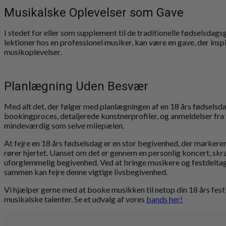
Musikalske Oplevelser som Gave
I stedet for eller som supplement til de traditionelle fødselsdag
lektioner hos en professionel musiker, kan være en gave, der insp
musikoplevelser.
Planlægning Uden Besvær
Med alt det, der følger med planlægningen af en 18 års fødselsdag
bookingproces, detaljerede kunstnerprofiler, og anmeldelser fra ti
mindeværdig som selve milepælen.
At fejre en 18 års fødselsdag er en stor begivenhed, der markerer 
rører hjertet. Uanset om det er gennem en personlig koncert, skræ
uforglemmelig begivenhed. Ved at bringe musikere og festdelta
sammen kan fejre denne vigtige livsbegivenhed.
Vi hjælper gerne med at booke musikken til netop din 18 års fes
musikalske talenter. Se et udvalg af vores
bands her!