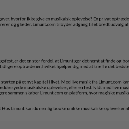
sgaver, hvorfor ikke give en musikalsk oplevelse? En privat optræd
irerer og glæder. Limunt.com tilbyder adgang til et bredt udvalg a
sfest, er det en stor fordel, at Limunt gør det nemt at finde og bo
dligere optrædener, hvilket hjælper dig med at træffe det bedste val
starten på et nyt kapitel i livet. Med live musik fra Limunt.com kan
ddersyede musikalske oplevelser, eller en fest fyldt med live musi
gere sammen skaber Limunt.com en platform, hvor magiske musikal
t! Hos Limunt kan du nemlig booke unikke musikalske oplevelser af