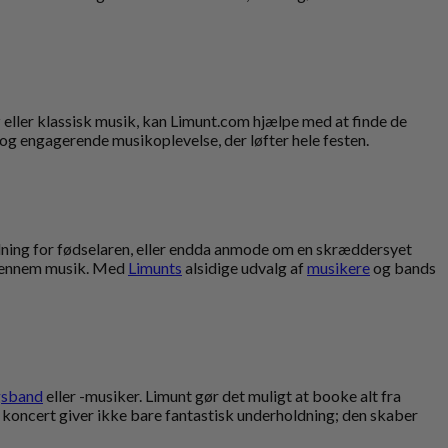
azz eller klassisk musik, kan Limunt.com hjælpe med at finde de
 og engagerende musikoplevelse, der løfter hele festen.
ydning for fødselaren, eller endda anmode om en skræddersyet
e gennem musik. Med
Limunts
alsidige udvalg af
musikere
og bands
gsband
eller -musiker. Limunt gør det muligt at booke alt fra
ve koncert giver ikke bare fantastisk underholdning; den skaber