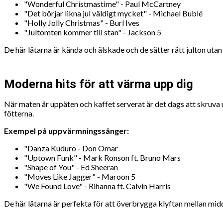
"Wonderful Christmastime" - Paul McCartney
"Det börjar likna jul väldigt mycket" - Michael Bublé
"Holly Jolly Christmas" - Burl Ives
"Jultomten kommer till stan" - Jackson 5
De här låtarna är kända och älskade och de sätter rätt julton utan
Moderna hits för att värma upp dig
När maten är uppäten och kaffet serverat är det dags att skruva 
fötterna.
Exempel på uppvärmningssånger:
"Danza Kuduro - Don Omar
"Uptown Funk" - Mark Ronson ft. Bruno Mars
"Shape of You" - Ed Sheeran
"Moves Like Jagger" - Maroon 5
"We Found Love" - Rihanna ft. Calvin Harris
De här låtarna är perfekta för att överbrygga klyftan mellan mid