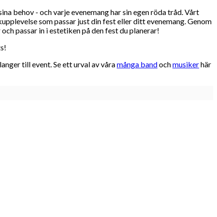
sina behov - och varje evenemang har sin egen röda tråd. Vårt
ikupplevelse som passar just din fest eller ditt evenemang. Genom
ch passar in i estetiken på den fest du planerar!
s!
ger till event. Se ett urval av våra
många band
och
musiker
här