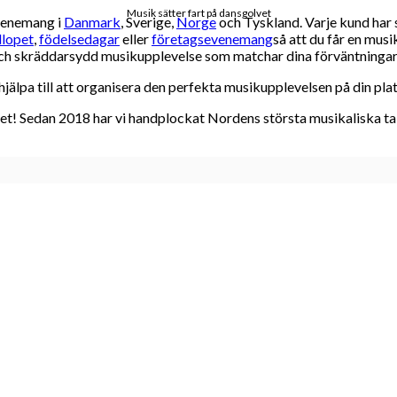
Musik sätter fart på dansgolvet
evenemang i
Danmark
, Sverige,
Norge
och Tyskland. Varje kund har 
llopet
,
födelsedagar
eller
företagsevenemang
så att du får en mus
 och skräddarsydd musikupplevelse som matchar dina förväntningar o
jälpa till att organisera den perfekta musikupplevelsen på din plat
! Sedan 2018 har vi handplockat Nordens största musikaliska talan