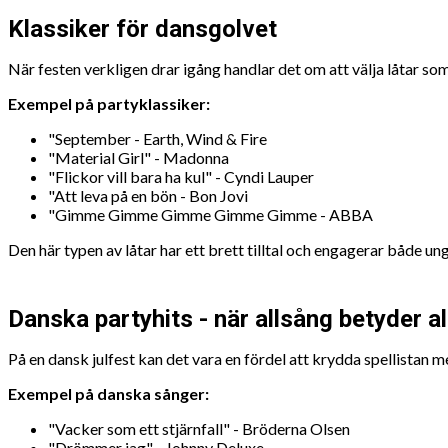
Klassiker för dansgolvet
När festen verkligen drar igång handlar det om att välja låtar so
Exempel på partyklassiker:
"September - Earth, Wind & Fire
"Material Girl" - Madonna
"Flickor vill bara ha kul" - Cyndi Lauper
"Att leva på en bön - Bon Jovi
"Gimme Gimme Gimme Gimme Gimme - ABBA
Den här typen av låtar har ett brett tilltal och engagerar både un
Danska partyhits - när allsång betyder al
På en dansk julfest kan det vara en fördel att krydda spellistan 
Exempel på danska sånger:
"Vacker som ett stjärnfall" - Bröderna Olsen
"Drömmer jag" - Johnny Deluxe