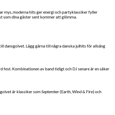
par mys, moderna hits ger energi och partyklassiker fyller
n fest som dina gäster sent kommer att glömma.
l dansgolvet. Lägg gärna till några danska julhits för allsång
rd fest. Kombinationen av band tidigt och DJ senare är en säker
sgolvet är klassiker som
September
(Earth, Wind & Fire) och