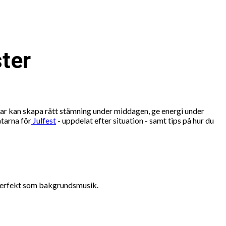
ster
låtar kan skapa rätt stämning under middagen, ge energi under
åtarna för
Julfest
- uppdelat efter situation - samt tips på hur du
 perfekt som bakgrundsmusik.