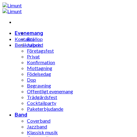
Hoppa
till
innehåll
Evenemang
Kontakta
Bröllop
Beräkna pris
Julbord
Företagsfest
Privat
Konfirmation
Mottagning
Födelsedag
Dop
Begravning
Offentligt evenemang
Trädgårdsfest
Cocktailparty
Paketerbjudande
Band
Coverband
Jazzband
Klassisk musik