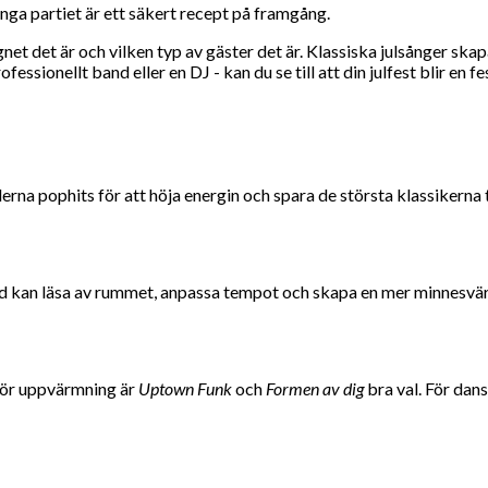
änga partiet är ett säkert recept på framgång.
gnet det är och vilken typ av gäster det är. Klassiska julsånger ska
ofessionellt band eller en DJ - kan du se till att din julfest blir e
a pophits för att höja energin och spara de största klassikerna til
band kan läsa av rummet, anpassa tempot och skapa en mer minnesvä
För uppvärmning är
Uptown Funk
och
Formen av dig
bra val. För dan