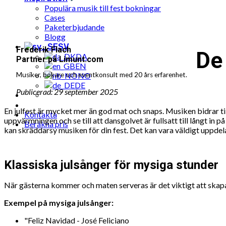
Populära musik till fest bokningar
Cases
Paketerbjudande
Blogg
SV
Frederik Flach
De 
DA
Partner på Limunt.com
EN
NO
Musiker, bokare och eventkonsult med 20 års erfarenhet.
DE
Publicerad: 29 september 2025
En julfest är mycket mer än god mat och snaps. Musiken bidrar til
Kontakta
uppvärmningen och se till att dansgolvet är fullsatt till långt in på
Beräkna pris
kan skräddarsy musiken för din fest. Det kan vara väldigt uppdel
Klassiska julsånger för mysiga stunder
När gästerna kommer och maten serveras är det viktigt att skap
Exempel på mysiga julsånger:
"Feliz Navidad - José Feliciano