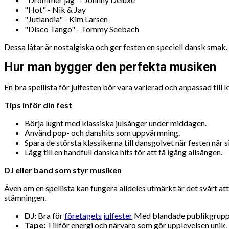
"Hot" - Nik & Jay
"Jutlandia" - Kim Larsen
"Disco Tango" - Tommy Seebach
Dessa låtar är nostalgiska och ger festen en speciell dansk smak.
Hur man bygger den perfekta musiken
En bra spellista för julfesten bör vara varierad och anpassad till 
Tips inför din fest
Börja lugnt med klassiska julsånger under middagen.
Använd pop- och danshits som uppvärmning.
Spara de största klassikerna till dansgolvet när festen når 
Lägg till en handfull danska hits för att få igång allsången.
DJ eller band som styr musiken
Även om en spellista kan fungera alldeles utmärkt är det svårt att
stämningen.
DJ:
Bra för
företagets julfester
Med blandade publikgrupper
Tape:
Tillför energi och närvaro som gör upplevelsen unik.