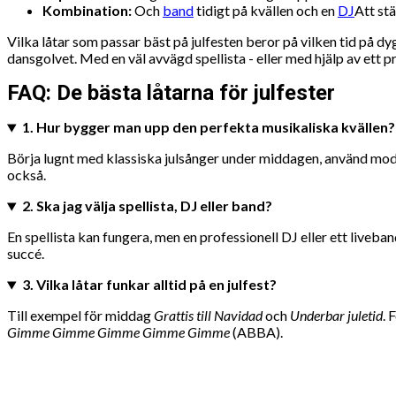
Kombination:
Och
band
tidigt på kvällen och en
DJ
Att st
Vilka låtar som passar bäst på julfesten beror på vilken tid på dy
dansgolvet. Med en väl avvägd spellista - eller med hjälp av ett pr
FAQ: De bästa låtarna för julfester
1. Hur bygger man upp den perfekta musikaliska kvällen?
Börja lugnt med klassiska julsånger under middagen, använd modern
också.
2. Ska jag välja spellista, DJ eller band?
En spellista kan fungera, men en professionell DJ eller ett live
succé.
3. Vilka låtar funkar alltid på en julfest?
Till exempel för middag
Grattis till Navidad
och
Underbar juletid
. 
Gimme Gimme Gimme Gimme Gimme
(ABBA).