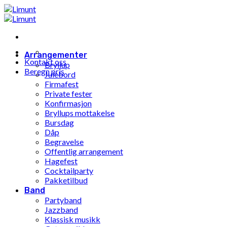
Gå
til
innhold
Arrangementer
Kontakt oss
Bryllup
Beregn pris
Julebord
Firmafest
Private fester
Konfirmasjon
Bryllups mottakelse
Bursdag
Dåp
Begravelse
Offentlig arrangement
Hagefest
Cocktailparty
Pakketilbud
Band
Partyband
Jazzband
Klassisk musikk