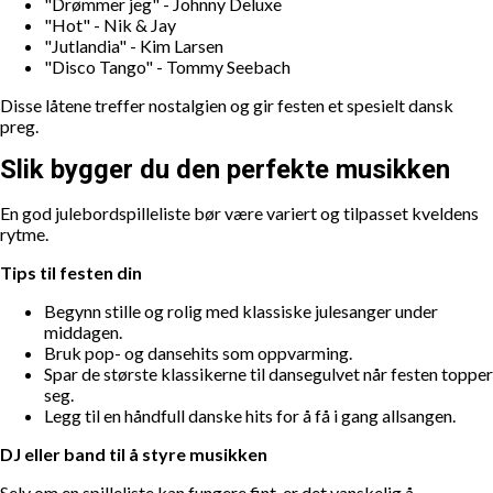
"Drømmer jeg" - Johnny Deluxe
"Hot" - Nik & Jay
"Jutlandia" - Kim Larsen
"Disco Tango" - Tommy Seebach
Disse låtene treffer nostalgien og gir festen et spesielt dansk
preg.
Slik bygger du den perfekte musikken
En god julebordspilleliste bør være variert og tilpasset kveldens
rytme.
Tips til festen din
Begynn stille og rolig med klassiske julesanger under
middagen.
Bruk pop- og dansehits som oppvarming.
Spar de største klassikerne til dansegulvet når festen topper
seg.
Legg til en håndfull danske hits for å få i gang allsangen.
DJ eller band til å styre musikken
Selv om en spilleliste kan fungere fint, er det vanskelig å