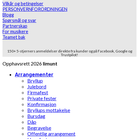
Vilkår og betingelser
PERSONVERNFORORDNINGEN
Blogg
Spørsmål og svar
Partnerskap
For musikere
Teamet bak
150+ 5-stjerners anmeldelser direkte fra kunder og på Facebook, Google og
Trustpilot!
Opphavsrett 2026
limunt
Arrangementer
Bryllup
Julebord
Firmafest
Private fester
Konfirmasjon
Bryllups mottakelse
Bursdag
Dåp
Begravelse
Offentlig arrangement