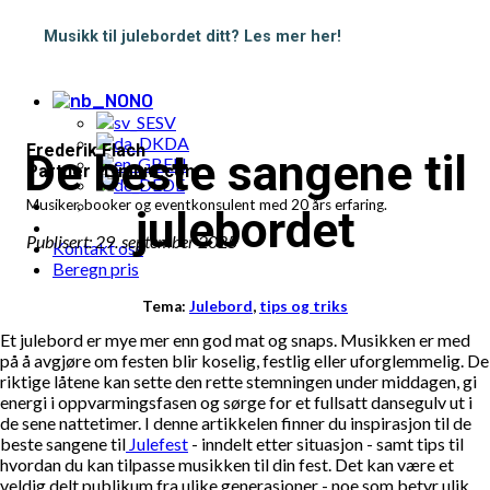
Populære bestillinger
Eksempler
Musikk til julebordet ditt? Les mer her!
Pakketilbud
Blogg
NO
SV
DA
Frederik Flach
De beste sangene til
EN
Partner i Limunt.com
DE
Musiker, booker og eventkonsulent med 20 års erfaring.
julebordet
Publisert: 29. september 2025
Kontakt oss
Beregn pris
Tema:
Julebord
,
tips og triks
Et julebord er mye mer enn god mat og snaps. Musikken er med
på å avgjøre om festen blir koselig, festlig eller uforglemmelig. De
riktige låtene kan sette den rette stemningen under middagen, gi
energi i oppvarmingsfasen og sørge for et fullsatt dansegulv ut i
de sene nattetimer. I denne artikkelen finner du inspirasjon til de
beste sangene til
Julefest
- inndelt etter situasjon - samt tips til
hvordan du kan tilpasse musikken til din fest. Det kan være et
veldig delt publikum fra ulike generasjoner - noe som betyr ulik