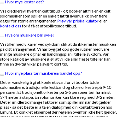
Hvor mye koster det?
Vi skreddersyr hvert enkelt tilbud - og booker alt fra en enkelt
solomusiker som spiller en enkelt låt til livemusikk over flere
dager for større arrangementer.
Prøv vår priskalkulator
eller
kontakt oss
for å få et uforpliktende tilbud.
Hva om musikere blir syke?
Vi stiller med vikarer ved sykdom, slik at du ikke mister musikken
på ditt arrangement. Vi har bygget opp gode rutiner med våre
mange musikere og har en handlingsplan i tilfelle sykdom. Vår
store katalog av musikere gjør at vi i de aller fleste tilfeller kan
finne en dyktig vikar på svært kort tid.
Hvor mye plass tar musikeren/bandet opp?
Det er vanskelig å gi et konkret svar, for vi booker både
solomusikere, tradisjonelle festband og store orkestre på 9-10
personer. Et tradisjonelt orkester på 3-5 personer bør ha minst
3×4 meter å stå på. En solomusiker kan klare seg med 3×2 meter.
Det er imidlertid mange faktorer som spiller inn når det gjelder
plass - så det beste er å ta en dialog med din kontaktperson hos
Limunt. Et konkret eksempel der regelen ovenfor ikke helt gjelder,
er når du booker et festband: Hos Limunt anbefaler vi alltid å