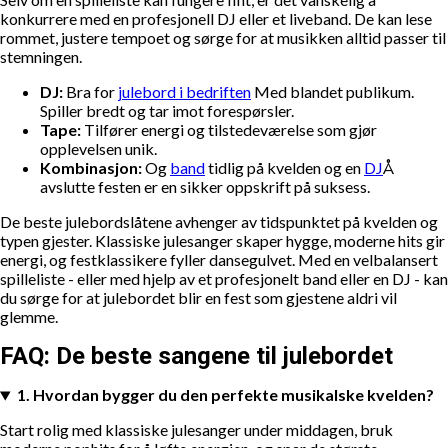
konkurrere med en profesjonell DJ eller et liveband. De kan lese
rommet, justere tempoet og sørge for at musikken alltid passer til
stemningen.
DJ:
Bra for
julebord i bedriften
Med blandet publikum.
Spiller bredt og tar imot forespørsler.
Tape:
Tilfører energi og tilstedeværelse som gjør
opplevelsen unik.
Kombinasjon:
Og
band
tidlig på kvelden og en
DJ
Å
avslutte festen er en sikker oppskrift på suksess.
De beste julebordslåtene avhenger av tidspunktet på kvelden og
typen gjester. Klassiske julesanger skaper hygge, moderne hits gir
energi, og festklassikere fyller dansegulvet. Med en velbalansert
spilleliste - eller med hjelp av et profesjonelt band eller en DJ - kan
du sørge for at julebordet blir en fest som gjestene aldri vil
glemme.
FAQ: De beste sangene til julebordet
1. Hvordan bygger du den perfekte musikalske kvelden?
Start rolig med klassiske julesanger under middagen, bruk