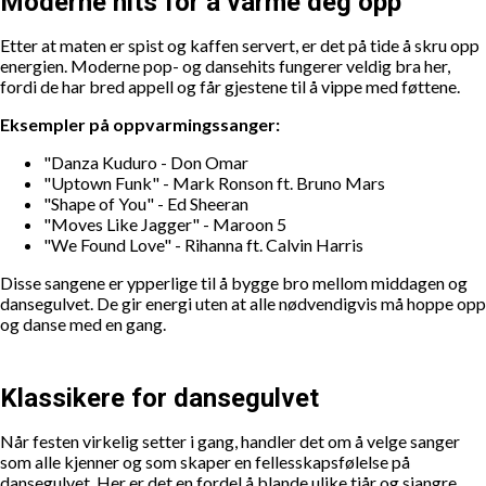
Moderne hits for å varme deg opp
Etter at maten er spist og kaffen servert, er det på tide å skru opp
energien. Moderne pop- og dansehits fungerer veldig bra her,
fordi de har bred appell og får gjestene til å vippe med føttene.
Eksempler på oppvarmingssanger:
"Danza Kuduro - Don Omar
"Uptown Funk" - Mark Ronson ft. Bruno Mars
"Shape of You" - Ed Sheeran
"Moves Like Jagger" - Maroon 5
"We Found Love" - Rihanna ft. Calvin Harris
Disse sangene er ypperlige til å bygge bro mellom middagen og
dansegulvet. De gir energi uten at alle nødvendigvis må hoppe opp
og danse med en gang.
Klassikere for dansegulvet
Når festen virkelig setter i gang, handler det om å velge sanger
som alle kjenner og som skaper en fellesskapsfølelse på
dansegulvet. Her er det en fordel å blande ulike tiår og sjangre.