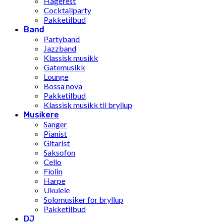
Hagefest
Cocktailparty
Pakketilbud
Band
Partyband
Jazzband
Klassisk musikk
Gatemusikk
Lounge
Bossa nova
Pakketilbud
Klassisk musikk til bryllup
Musikere
Sanger
Pianist
Gitarist
Saksofon
Cello
Fiolin
Harpe
Ukulele
Solomusiker for bryllup
Pakketilbud
DJ