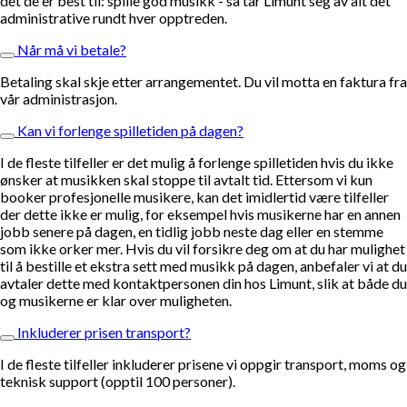
det de er best til: spille god musikk - så tar Limunt seg av alt det
administrative rundt hver opptreden.
Når må vi betale?
Betaling skal skje etter arrangementet. Du vil motta en faktura fra
vår administrasjon.
Kan vi forlenge spilletiden på dagen?
I de fleste tilfeller er det mulig å forlenge spilletiden hvis du ikke
ønsker at musikken skal stoppe til avtalt tid. Ettersom vi kun
booker profesjonelle musikere, kan det imidlertid være tilfeller
der dette ikke er mulig, for eksempel hvis musikerne har en annen
jobb senere på dagen, en tidlig jobb neste dag eller en stemme
som ikke orker mer. Hvis du vil forsikre deg om at du har mulighet
til å bestille et ekstra sett med musikk på dagen, anbefaler vi at du
avtaler dette med kontaktpersonen din hos Limunt, slik at både du
og musikerne er klar over muligheten.
Inkluderer prisen transport?
I de fleste tilfeller inkluderer prisene vi oppgir transport, moms og
teknisk support (opptil 100 personer).