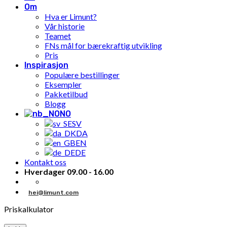
Om
Hva er Limunt?
Vår historie
Teamet
FNs mål for bærekraftig utvikling
Pris
Inspirasjon
Populære bestillinger
Eksempler
Pakketilbud
Blogg
NO
SV
DA
EN
DE
Kontakt oss
Hverdager 09.00 - 16.00
hei@limunt.com
Priskalkulator