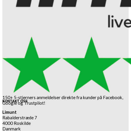
150+ 5-stjerners anmeldelser direkte fra kunder på Facebook,
KONTAKT OSS
Google og Trustpilot!
Limunt
Rabalderstræde 7
4000 Roskilde
Danmark