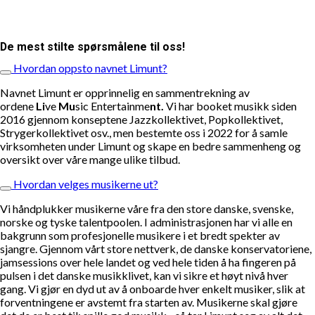
De mest stilte spørsmålene til oss!
Hvordan oppsto navnet Limunt?
Navnet Limunt er opprinnelig en sammentrekning av
ordene
Li
ve
Mu
sic Entertainme
nt.
Vi har booket musikk siden
2016 gjennom konseptene Jazzkollektivet, Popkollektivet,
Strygerkollektivet osv., men bestemte oss i 2022 for å samle
virksomheten under Limunt og skape en bedre sammenheng og
oversikt over våre mange ulike tilbud.
Hvordan velges musikerne ut?
Vi håndplukker musikerne våre fra den store danske, svenske,
norske og tyske talentpoolen. I administrasjonen har vi alle en
bakgrunn som profesjonelle musikere i et bredt spekter av
sjangre. Gjennom vårt store nettverk, de danske konservatoriene,
jamsessions over hele landet og ved hele tiden å ha fingeren på
pulsen i det danske musikklivet, kan vi sikre et høyt nivå hver
gang. Vi gjør en dyd ut av å onboarde hver enkelt musiker, slik at
forventningene er avstemt fra starten av. Musikerne skal gjøre