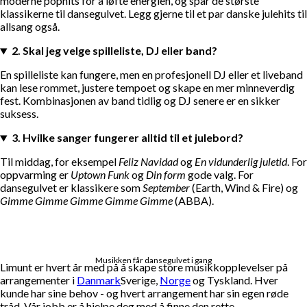
moderne pophits for å løfte energien, og spar de største
klassikerne til dansegulvet. Legg gjerne til et par danske julehits til
allsang også.
2. Skal jeg velge spilleliste, DJ eller band?
En spilleliste kan fungere, men en profesjonell DJ eller et liveband
kan lese rommet, justere tempoet og skape en mer minneverdig
fest. Kombinasjonen av band tidlig og DJ senere er en sikker
suksess.
3. Hvilke sanger fungerer alltid til et julebord?
Til middag, for eksempel
Feliz Navidad
og
En vidunderlig juletid
. For
oppvarming er
Uptown Funk
og
Din form
gode valg. For
dansegulvet er klassikere som
September
(Earth, Wind & Fire) og
Gimme Gimme Gimme Gimme Gimme
(ABBA).
Musikken får dansegulvet i gang
Limunt er hvert år med på å skape store musikkopplevelser på
arrangementer i
Danmark
Sverige,
Norge
og Tyskland. Hver
kunde har sine behov - og hvert arrangement har sin egen røde
tråd. Vår jobb er å hjelpe deg med å finne den rette