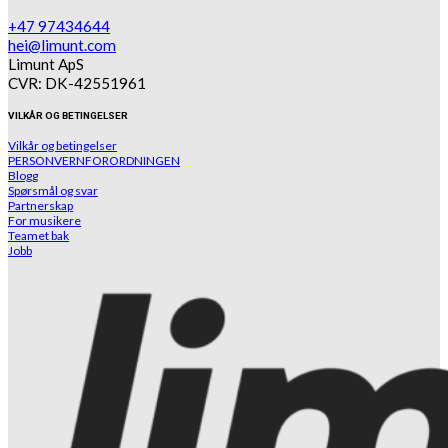
+47 97434644
hei@limunt.com
Limunt ApS
CVR: DK-42551961
VILKÅR OG BETINGELSER
Vilkår og betingelser
PERSONVERNFORORDNINGEN
Blogg
Spørsmål og svar
Partnerskap
For musikere
Teamet bak
Jobb