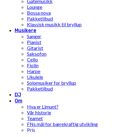
Gatemusikk
Lounge
Bossa nova
Pakketilbud
Klassisk musikk til bryllup
Musikere
Sanger
Pianist
Gitarist
Saksofon
Cello
Fiolin
Harpe
Ukulele
Solomusiker for bryllup
Pakketilbud
DJ
Om
Hva er Limunt?
Vår historie
Teamet
FNs mål for bærekraftig utvikling
Pris
Inspirasjon