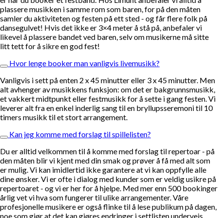
plassere musikken i samme rom som baren, for på den måten
samler du aktiviteten og festen på ett sted - og får flere folk på
dansegulvet! Hvis det ikke er 3×4 meter å stå på, anbefaler vi
likevel å plassere bandet ved baren, selv om musikerne må sitte
litt tett for å sikre en god fest!
Hvor lenge booker man vanligvis livemusikk?
Vanligvis i sett på enten 2 x 45 minutter eller 3 x 45 minutter. Men
alt avhenger av musikkens funksjon: om det er bakgrunnsmusikk,
et vakkert midtpunkt eller festmusikk for å sette i gang festen. Vi
leverer alt fra en enkel inderlig sang til en bryllupsseremoni til 10
timers musikk til et stort arrangement.
Kan jeg komme med forslag til spillelisten?
Du er alltid velkommen til å komme med forslag til repertoar - på
den måten blir vi kjent med din smak og prøver å få med alt som
er mulig. Vi kan imidlertid ikke garantere at vi kan oppfylle alle
dine ønsker. Vi er ofte i dialog med kunder som er veldig usikre på
repertoaret - og vi er her for å hjelpe. Med mer enn 500 bookinger
årlig vet vi hva som fungerer til ulike arrangementer. Våre
profesjonelle musikere er også flinke til å lese publikum på dagen,
noe som gjør at det kan gjøres endringer i settlisten underveis.