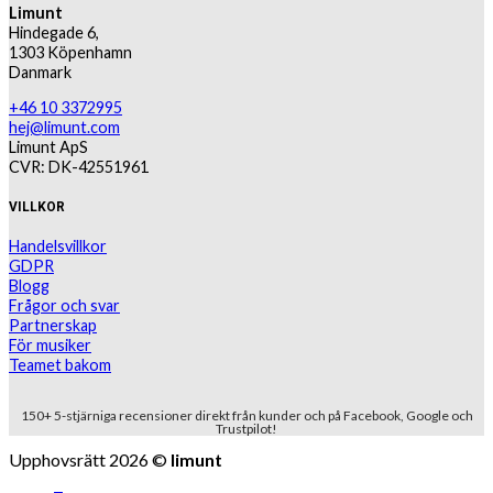
Limunt
Hindegade 6,
1303 Köpenhamn
Danmark
+46 10 3372995
hej@limunt.com
Limunt ApS
CVR: DK-42551961
VILLKOR
Handelsvillkor
GDPR
Blogg
Frågor och svar
Partnerskap
För musiker
Teamet bakom
150+ 5-stjärniga recensioner direkt från kunder och på Facebook, Google och
Trustpilot!
Upphovsrätt 2026 ©
limunt