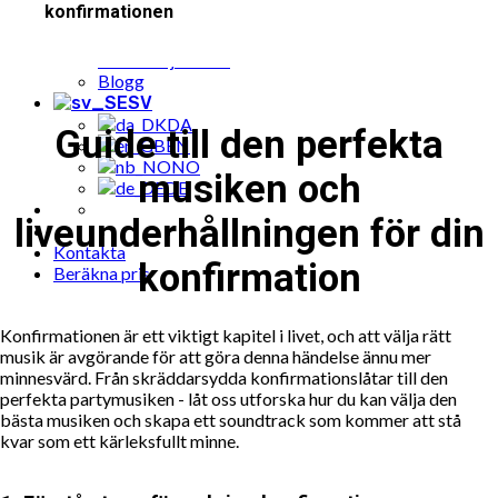
konfirmationen
Populära musik till fest bokningar
Cases
Paketerbjudande
Blogg
SV
DA
Guide till den perfekta
EN
NO
musiken och
DE
liveunderhållningen för din
Kontakta
konfirmation
Beräkna pris
Konfirmationen är ett viktigt kapitel i livet, och att välja rätt
musik är avgörande för att göra denna händelse ännu mer
minnesvärd. Från skräddarsydda konfirmationslåtar till den
perfekta partymusiken - låt oss utforska hur du kan välja den
bästa musiken och skapa ett soundtrack som kommer att stå
kvar som ett kärleksfullt minne.