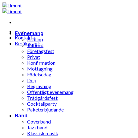
Hoppa
till
innehåll
Evenemang
Kontakta
Bröllop
Beräkna pris
Julbord
Företagsfest
Privat
Konfirmation
Mottagning
Födelsedag
Dop
Begravning
Offentligt evenemang
Trädgårdsfest
Cocktailparty
Paketerbjudande
Band
Coverband
Jazzband
Klassisk musik