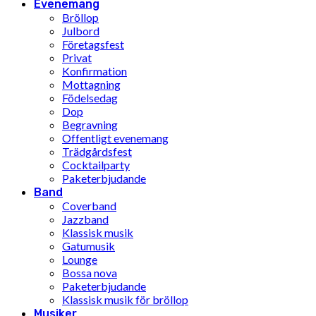
Evenemang
Bröllop
Julbord
Företagsfest
Privat
Konfirmation
Mottagning
Födelsedag
Dop
Begravning
Offentligt evenemang
Trädgårdsfest
Cocktailparty
Paketerbjudande
Band
Coverband
Jazzband
Klassisk musik
Gatumusik
Lounge
Bossa nova
Paketerbjudande
Klassisk musik för bröllop
Musiker