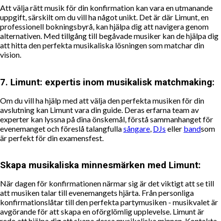
Att välja rätt musik för din konfirmation kan vara en utmanande
uppgift, särskilt om du vill ha något unikt. Det är där Limunt, en
professionell bokningsbyrå, kan hjälpa dig att navigera genom
alternativen. Med tillgång till begåvade musiker kan de hjälpa dig
att hitta den perfekta musikaliska lösningen som matchar din
vision.
7.
Limunt: expertis inom musikalisk matchmaking:
Om du vill ha hjälp med att välja den perfekta musiken för din
avslutning kan Limunt vara din guide. Deras erfarna team av
experter kan lyssna på dina önskemål, förstå sammanhanget för
evenemanget och föreslå talangfulla
sångare
,
DJs
eller
band
som
är perfekt för din examensfest.
Skapa musikaliska minnesmärken med Limunt:
När dagen för konfirmationen närmar sig är det viktigt att se till
att musiken talar till evenemangets hjärta. Från personliga
konfirmationslåtar till den perfekta partymusiken - musikvalet är
avgörande för att skapa en oförglömlig upplevelse. Limunt är
redo att hjälpa dig att skapa dessa musikaliska minnen. Kontakta