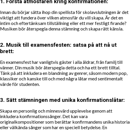
1.
Förstå atmosfären kring konfirmationen:
Innan du börjar sätta ihop din spellista för skolavslutningen är det
viktigt att fundera över vilken atmosfär du vill skapa. Är det en
intim och eftertänksam tillställning eller ett mer festligt firande?
Musiken bör återspegla denna stämning och skapa rätt känsla.
2.
Musik till examensfesten: satsa på att nå ut
brett:
En examensfest har vanligtvis gäster i alla åldrar, från familj till
vänner. Din musik bör återspegla detta och ha ett brett tilltal.
Tänk på att inkludera en blandning av genrer, såsom modern pop,
klassiker och kanske till och med några låtar med sentimentalt
värde för studenten.
3.
Sätt stämningen med unika konfirmationslåtar:
Skapa en personlig och minnesvärd upplevelse genom att
inkludera konfirmationssånger. Det kan vara
originalkompositioner som berättar konfirmandens unika historia
eller välkända sånger som har en speciell betydelse. En