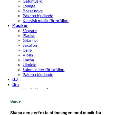
Gatumusik
Lounge
Bossa nova
Paketerbjudande
Klassisk musik för bröllop
Musiker
Sångare
Pianist
Gitarrist
Saxofon
Cello
Violin
Harpa
Ukulele
Solomusiker för bröllop
Paketerbjudande
DJ
Om
Vad är Limunt?
Vår historia
Teamet
Guide
FN:s mål för hållbar utveckling
Pris
Skapa den perfekta stämningen med musik för
Inspiration