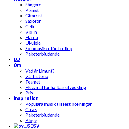
Sångare
Pianist
Gitarrist
Saxofon
Cello
Violin
Harpa
Ukulele
Solomusiker för bröllop
Paketerbjudande
DJ
Om
Vad är Limunt?
Vår historia
Teamet
FN:s mål för hållbar utveckling
Pris
Inspiration
Populära musik till fest bokningar
Cases
Paketerbjudande
Blogg
SV