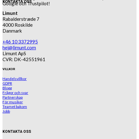
KONTAKTA OSS
Google och Trustpilot!
Limunt
Rabalderstræde 7
4000 Roskilde
Danmark
+46 10 3372995
hej@limunt.com
Limunt ApS
CVR: DK-42551961
VILLKOR
Handelsvillkor
GDPR
Blogg
Frågor och svar
Partnerskap
För musiker
Teamet bakom
Jobb
KONTAKTA OSS