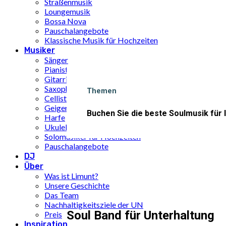
Straßenmusik
Loungemusik
Bossa Nova
Pauschalangebote
Klassische Musik für Hochzeiten
Musiker
Sänger
Pianist
Gitarrist
Saxophonist
Themen
Cellist
Geiger
Buchen Sie die beste Soulmusik für 
Harfe
Ukulele
Solomusiker für Hochzeiten
Pauschalangebote
DJ
Über
Was ist Limunt?
Unsere Geschichte
Das Team
Nachhaltigkeitsziele der UN
Soul Band für Unterhaltung
Preis
Inspiration