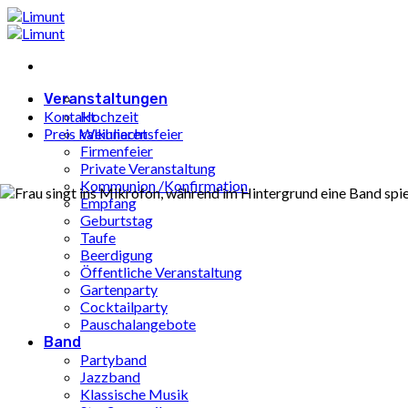
Zum
Inhalt
springen
Veranstaltungen
Kontakt
Hochzeit
Preis kalkulieren
Weihnachtsfeier
Firmenfeier
Private Veranstaltung
Kommunion /Konfirmation
Empfang
Geburtstag
Taufe
Beerdigung
Öffentliche Veranstaltung
Gartenparty
Cocktailparty
Pauschalangebote
Band
Partyband
Jazzband
Klassische Musik