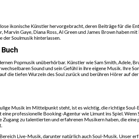
llose ikonische Künstler hervorgebracht, deren Beiträge für die En
 Marvin Gaye, Diana Ross, Al Green und James Brown haben mit ih
e der Soulmusik hinterlassen.
k Buch
modernen Popmusik unüberhörbar. Künstler wie Sam Smith, Adele, B
wechselbaren Sound und sein Gefühl in ihre eigene Musik. Ihre Song
auf die tiefen Wurzeln des Soul zurück und berühren Hörer auf de
oulige Musik im Mittelpunkt steht, ist es wichtig, die richtige So
ine professionelle Booking-Agentur wie Limunt ins Spiel. Wenn Si
Sie Zugang zu talentierten und erfahrenen Musikern haben, die ein
t.
ereich Live-Musik, darunter natürlich auch Soul-Musik. Unser er