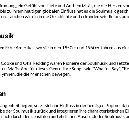
 Stimmung, ein Gefühl von Tiefe und Authentizität, die die Herzen
is zu ihrem heutigen globalen Einfluss hat es die Soulmusik gesch
en. Tauchen wir ein in die Geschichte und erkunden wir die bezau
musik
hen Erbe Amerikas, wo sie in den 1950er und 1960er Jahren aus ei
m Cooke und Otis Redding waren Pioniere der Soulmusik und setzte
ten Maßstäbe für dieses Genre. Ihre Songs wie "What'd I Say", "Re
h Hymnen, die die Menschen bewegen.
en
genheit liegen, setzt sich ihr Einfluss in der heutigen Popmusik 
be der Soulmusik zurück und integrieren ihre charakteristischen E
 sich durch den sensiblen und ehrlichen Ausdruck der Soulmusik a