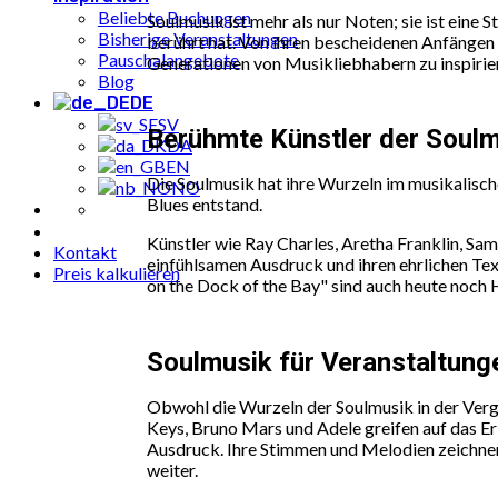
Beliebte Buchungen
Soulmusik ist mehr als nur Noten; sie ist eine
Bisherige Veranstaltungen
berührt hat. Von ihren bescheidenen Anfängen b
Pauschalangebote
Generationen von Musikliebhabern zu inspirier
Blog
DE
SV
Berühmte Künstler der Soul
DA
EN
Die Soulmusik hat ihre Wurzeln im musikalisc
NO
Blues entstand.
Künstler wie Ray Charles, Aretha Franklin, Sa
Kontakt
einfühlsamen Ausdruck und ihren ehrlichen Tex
Preis kalkulieren
on the Dock of the Bay" sind auch heute noc
Soulmusik für Veranstaltung
Obwohl die Wurzeln der Soulmusik in der Vergan
Keys, Bruno Mars und Adele greifen auf das Er
Ausdruck. Ihre Stimmen und Melodien zeichnen
weiter.