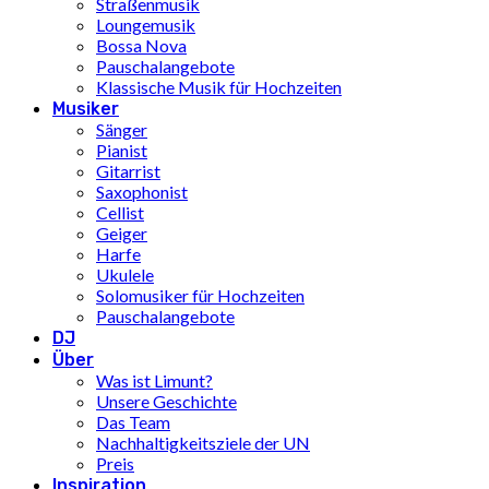
Straßenmusik
Loungemusik
Bossa Nova
Pauschalangebote
Klassische Musik für Hochzeiten
Musiker
Sänger
Pianist
Gitarrist
Saxophonist
Cellist
Geiger
Harfe
Ukulele
Solomusiker für Hochzeiten
Pauschalangebote
DJ
Über
Was ist Limunt?
Unsere Geschichte
Das Team
Nachhaltigkeitsziele der UN
Preis
Inspiration