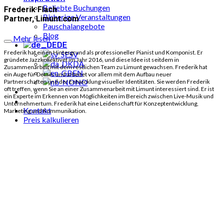
Beliebte Buchungen
Frederik Flach
Bisherige Veranstaltungen
Partner, Limunt.com
Pauschalangebote
Blog
Mehr lesen
DE
Frederik hat einen Hintergrund als professioneller Pianist und Komponist. Er
SV
gründete Jazzkollektivet im Jahr 2016, und diese Idee ist seitdem in
DA
Zusammenarbeit mit dem restlichen Team zu Limunt gewachsen. Frederik hat
EN
ein Auge für Details und arbeitet vor allem mit dem Aufbau neuer
NO
Partnerschaften und der Entwicklung visueller Identitäten. Sie werden Frederik
oft treffen, wenn Sie an einer Zusammenarbeit mit Limunt interessiert sind. Er ist
ein Experte im Erkennen von Möglichkeiten im Bereich zwischen Live-Musik und
Unternehmertum. Frederik hat eine Leidenschaft für Konzeptentwicklung,
Kontakt
Marketing und Kommunikation.
Preis kalkulieren