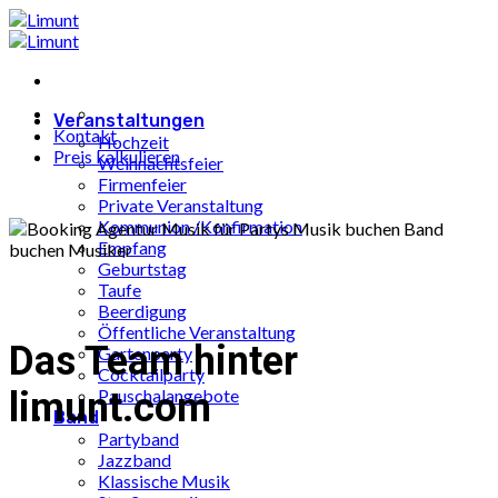
Zum
Inhalt
springen
Veranstaltungen
Kontakt
Hochzeit
Preis kalkulieren
Weihnachtsfeier
Firmenfeier
Private Veranstaltung
Kommunion /Konfirmation
Empfang
Geburtstag
Taufe
Beerdigung
Öffentliche Veranstaltung
Das Team hinter
Gartenparty
Cocktailparty
limunt.com
Pauschalangebote
Band
Partyband
Jazzband
Klassische Musik