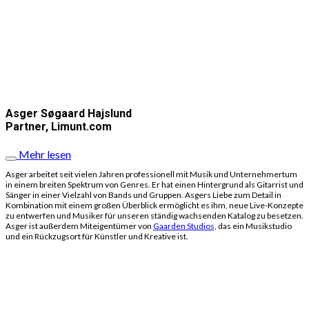
Asger Søgaard Hajslund
Partner, Limunt.com
Mehr lesen
Asger arbeitet seit vielen Jahren professionell mit Musik und Unternehmertum
in einem breiten Spektrum von Genres. Er hat einen Hintergrund als Gitarrist und
Sänger in einer Vielzahl von Bands und Gruppen. Asgers Liebe zum Detail in
Kombination mit einem großen Überblick ermöglicht es ihm, neue Live-Konzepte
zu entwerfen und Musiker für unseren ständig wachsenden Katalog zu besetzen.
Asger ist außerdem Miteigentümer von
Gaarden Studios,
das ein Musikstudio
und ein Rückzugsort für Künstler und Kreative ist.