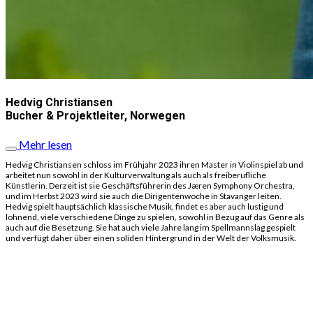
Hedvig Christiansen
Bucher & Projektleiter, Norwegen
Mehr lesen
Hedvig Christiansen schloss im Frühjahr 2023 ihren Master in Violinspiel ab und
arbeitet nun sowohl in der Kulturverwaltung als auch als freiberufliche
Künstlerin. Derzeit ist sie Geschäftsführerin des Jæren Symphony Orchestra,
und im Herbst 2023 wird sie auch die Dirigentenwoche in Stavanger leiten.
Hedvig spielt hauptsächlich klassische Musik, findet es aber auch lustig und
lohnend, viele verschiedene Dinge zu spielen, sowohl in Bezug auf das Genre als
auch auf die Besetzung. Sie hat auch viele Jahre lang im Spellmannslag gespielt
und verfügt daher über einen soliden Hintergrund in der Welt der Volksmusik.