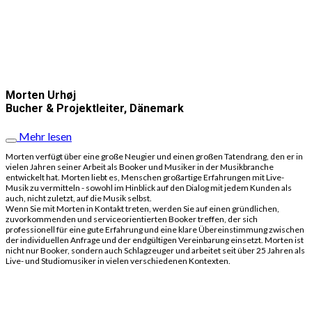
Morten Urhøj
Bucher & Projektleiter, Dänemark
Mehr lesen
Morten verfügt über eine große Neugier und einen großen Tatendrang, den er in
vielen Jahren seiner Arbeit als Booker und Musiker in der Musikbranche
entwickelt hat. Morten liebt es, Menschen großartige Erfahrungen mit Live-
Musik zu vermitteln - sowohl im Hinblick auf den Dialog mit jedem Kunden als
auch, nicht zuletzt, auf die Musik selbst.
Wenn Sie mit Morten in Kontakt treten, werden Sie auf einen gründlichen,
zuvorkommenden und serviceorientierten Booker treffen, der sich
professionell für eine gute Erfahrung und eine klare Übereinstimmung zwischen
der individuellen Anfrage und der endgültigen Vereinbarung einsetzt. Morten ist
nicht nur Booker, sondern auch Schlagzeuger und arbeitet seit über 25 Jahren als
Live- und Studiomusiker in vielen verschiedenen Kontexten.