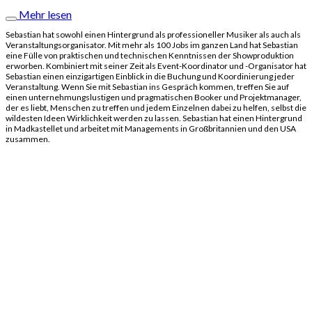
Mehr lesen
Sebastian hat sowohl einen Hintergrund als professioneller Musiker als auch als
Veranstaltungsorganisator. Mit mehr als 100 Jobs im ganzen Land hat Sebastian
eine Fülle von praktischen und technischen Kenntnissen der Showproduktion
erworben. Kombiniert mit seiner Zeit als Event-Koordinator und -Organisator hat
Sebastian einen einzigartigen Einblick in die Buchung und Koordinierung jeder
Veranstaltung. Wenn Sie mit Sebastian ins Gespräch kommen, treffen Sie auf
einen unternehmungslustigen und pragmatischen Booker und Projektmanager,
der es liebt, Menschen zu treffen und jedem Einzelnen dabei zu helfen, selbst die
wildesten Ideen Wirklichkeit werden zu lassen. Sebastian hat einen Hintergrund
in Madkastellet und arbeitet mit Managements in Großbritannien und den USA
zusammen.