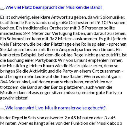
Wie viel Platz beansprucht der Musiker/die Band?
Es ist schwierig, eine klare Antwort zu geben, da wir Solomusiker,
traditionelle Partybands und große Orchester mit 9-10 Personen
buchen. Ein traditionelles Orchester mit 3-5 Personen sollte
mindestens 3×4 Meter zur Verfügung haben, um darauf zu stehen.
Ein Solomusiker kann mit 3×2 Metern auskommen. Es gibt jedoch
viele Faktoren, die bei der Platzfrage eine Rolle spielen - sprechen
Sie daher am besten mit Ihrem Ansprechpartner von Limunt. Ein
konkretes Beispiel, bei dem die obige Regel nicht ganz zutrifft, ist
die Buchung einer Partyband: Wir von Limunt empfehlen immer,
die Musik im gleichen Raum wie die Bar zu platzieren, denn so
bringen Sie die Aktivität und die Party an einem Ort zusammen -
und bringen mehr Leute auf die Tanzfläche! Wenn es nicht ganz
3×4 Meter sind, auf denen man stehen kann, empfehlen wir
trotzdem, die Band an der Bar zu platzieren, auch wenn die
Musiker dann etwas enger sitzen müssen, um eine gute Party zu
gewährleisten!
Wie lange wird Live-Musik normalerweise gebucht?
In der Regel in Sets von entweder 2 x 45 Minuten oder 3 x 45
Minuten. Aber es hängt alles von der Funktion der Musik ab: ob