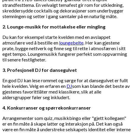
strandfesttema. En velvalgt temafest gir rom for utkledning,
skreddersydde cocktails og dekorasjoner som underbygger
stemningen og setter i gang samtaler på en naturlig måte.
2. Lounge-musikk for mottakelse eller mingling
Du kan for eksempel starte kvelden med en avslappet
atmosfære ved å bestille en
loungebelte
. Her kan gjestene
prate, bygge nettverk og finne seg til rette i atmosfæren i sitt
eget tempo. Loungemusikk fungerer perfekt som oppvarming
til senere festligheter.
3. Profesjonell DJ for dansegulvet
En god DJ kan lese rommet og sørge for at dansegulvet er fullt
hele kvelden. Velg en erfaren en
DJ
som kan blande det beste av
gjestenes favorittlåter med klassikere, slik at alle
aldersgrupper føler seg inkludert.
4. Konkurranser og spørrekonkurranser
Arrangementer som quiz, musikkbingo eller "gjett kollegaen"
er en fin måte å skape latter og interaksjon på. Det kan også
være en fin måte å understreke selskapets identitet eller interne