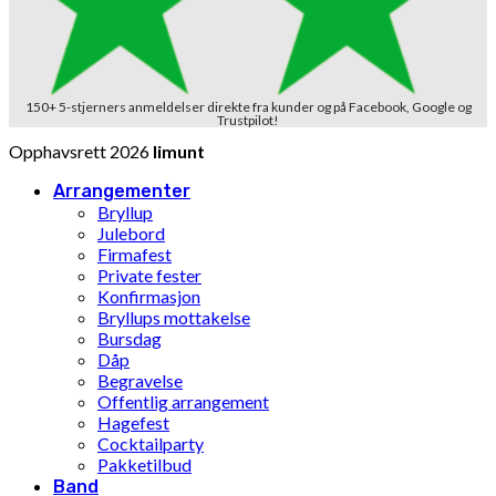
150+ 5-stjerners anmeldelser direkte fra kunder og på Facebook, Google og
Trustpilot!
Opphavsrett 2026
limunt
Arrangementer
Bryllup
Julebord
Firmafest
Private fester
Konfirmasjon
Bryllups mottakelse
Bursdag
Dåp
Begravelse
Offentlig arrangement
Hagefest
Cocktailparty
Pakketilbud
Band