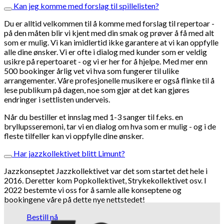
Kan jeg komme med forslag til spillelisten?
Du er alltid velkommen til å komme med forslag til repertoar -
på den måten blir vi kjent med din smak og prøver å få med alt
som er mulig. Vi kan imidlertid ikke garantere at vi kan oppfylle
alle dine ønsker. Vi er ofte i dialog med kunder som er veldig
usikre på repertoaret - og vi er her for å hjelpe. Med mer enn
500 bookinger årlig vet vi hva som fungerer til ulike
arrangementer. Våre profesjonelle musikere er også flinke til å
lese publikum på dagen, noe som gjør at det kan gjøres
endringer i settlisten underveis.
Når du bestiller et innslag med 1-3 sanger til f.eks. en
bryllupsseremoni, tar vi en dialog om hva som er mulig - og i de
fleste tilfeller kan vi oppfylle dine ønsker.
Har jazzkollektivet blitt Limunt?
Jazzkonseptet Jazzkollektivet var det som startet det hele i
2016. Deretter kom Popkollektivet, Strykekollektivet osv. I
2022 bestemte vi oss for å samle alle konseptene og
bookingene våre på dette nye nettstedet!
Bestill nå