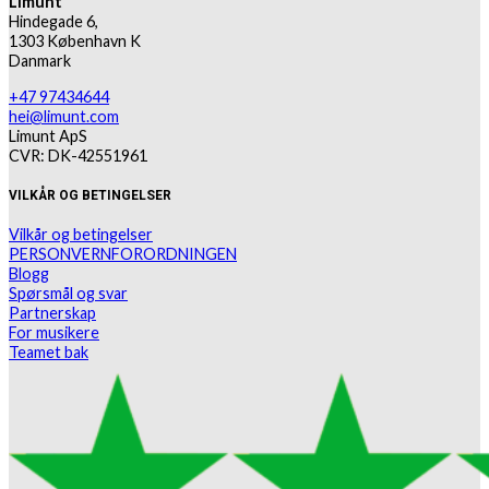
Limunt
Hindegade 6,
1303 København K
Danmark
+47 97434644
hei@limunt.com
Limunt ApS
CVR: DK-42551961
VILKÅR OG BETINGELSER
Vilkår og betingelser
PERSONVERNFORORDNINGEN
Blogg
Spørsmål og svar
Partnerskap
For musikere
Teamet bak