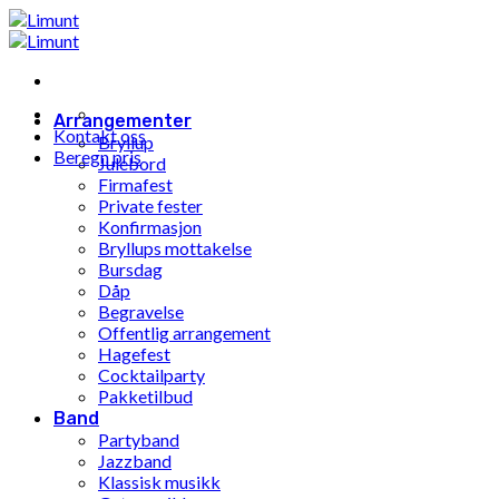
Gå
til
innhold
Arrangementer
Kontakt oss
Bryllup
Beregn pris
Julebord
Firmafest
Private fester
Konfirmasjon
Bryllups mottakelse
Bursdag
Dåp
Begravelse
Offentlig arrangement
Hagefest
Cocktailparty
Pakketilbud
Band
Partyband
Jazzband
Klassisk musikk