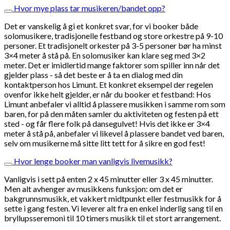
Hvor mye plass tar musikeren/bandet opp?
Det er vanskelig å gi et konkret svar, for vi booker både
solomusikere, tradisjonelle festband og store orkestre på 9-10
personer. Et tradisjonelt orkester på 3-5 personer bør ha minst
3×4 meter å stå på. En solomusiker kan klare seg med 3×2
meter. Det er imidlertid mange faktorer som spiller inn når det
gjelder plass - så det beste er å ta en dialog med din
kontaktperson hos Limunt. Et konkret eksempel der regelen
ovenfor ikke helt gjelder, er når du booker et festband: Hos
Limunt anbefaler vi alltid å plassere musikken i samme rom som
baren, for på den måten samler du aktiviteten og festen på ett
sted - og får flere folk på dansegulvet! Hvis det ikke er 3×4
meter å stå på, anbefaler vi likevel å plassere bandet ved baren,
selv om musikerne må sitte litt tett for å sikre en god fest!
Hvor lenge booker man vanligvis livemusikk?
Vanligvis i sett på enten 2 x 45 minutter eller 3 x 45 minutter.
Men alt avhenger av musikkens funksjon: om det er
bakgrunnsmusikk, et vakkert midtpunkt eller festmusikk for å
sette i gang festen. Vi leverer alt fra en enkel inderlig sang til en
bryllupsseremoni til 10 timers musikk til et stort arrangement.