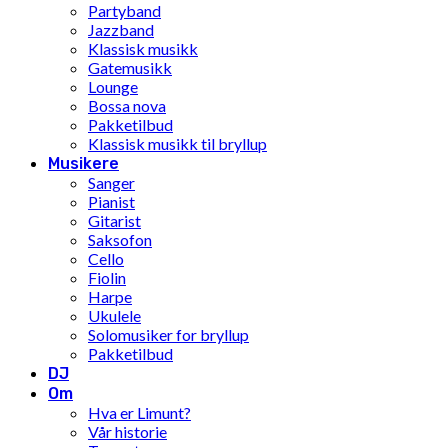
Partyband
Jazzband
Klassisk musikk
Gatemusikk
Lounge
Bossa nova
Pakketilbud
Klassisk musikk til bryllup
Musikere
Sanger
Pianist
Gitarist
Saksofon
Cello
Fiolin
Harpe
Ukulele
Solomusiker for bryllup
Pakketilbud
DJ
Om
Hva er Limunt?
Vår historie