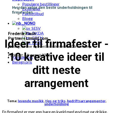
Populære bestillinger
Hvordan velge den beste underholdningen til
Eksempler
firmafesten
Pakketilbud
Blogg
NO
SV
DA
Frederik Flach
EN
Partner i Limunt.com
Ideer til firmafester -
DE
Musiker, booker og eventkonsulent med 20 års erfaring.
10 kreative ideer til
Publisert: 14. august 2025
Kontakt oss
Beregn pris
ditt neste
arrangement
Tema:
levende musikk
,
tips og triks,
bedriftsarrangementer
,
underholdning
En firmafest er mer enn bare en kveld med god mat og drikke.