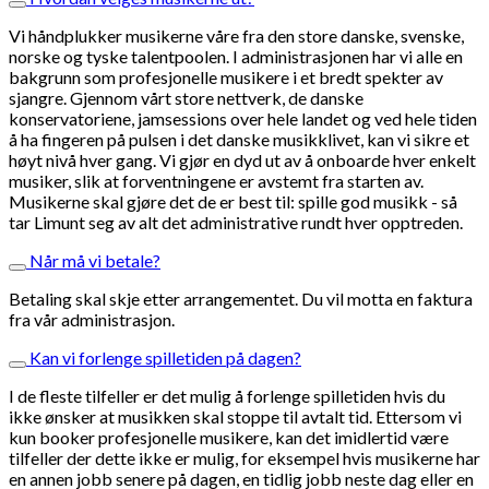
Vi håndplukker musikerne våre fra den store danske, svenske,
norske og tyske talentpoolen. I administrasjonen har vi alle en
bakgrunn som profesjonelle musikere i et bredt spekter av
sjangre. Gjennom vårt store nettverk, de danske
konservatoriene, jamsessions over hele landet og ved hele tiden
å ha fingeren på pulsen i det danske musikklivet, kan vi sikre et
høyt nivå hver gang. Vi gjør en dyd ut av å onboarde hver enkelt
musiker, slik at forventningene er avstemt fra starten av.
Musikerne skal gjøre det de er best til: spille god musikk - så
tar Limunt seg av alt det administrative rundt hver opptreden.
Når må vi betale?
Betaling skal skje etter arrangementet. Du vil motta en faktura
fra vår administrasjon.
Kan vi forlenge spilletiden på dagen?
I de fleste tilfeller er det mulig å forlenge spilletiden hvis du
ikke ønsker at musikken skal stoppe til avtalt tid. Ettersom vi
kun booker profesjonelle musikere, kan det imidlertid være
tilfeller der dette ikke er mulig, for eksempel hvis musikerne har
en annen jobb senere på dagen, en tidlig jobb neste dag eller en