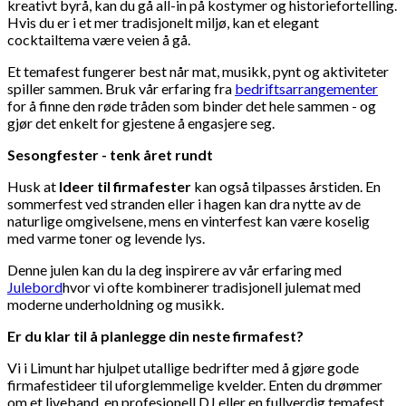
kreativt byrå, kan du gå all-in på kostymer og historiefortelling.
Hvis du er i et mer tradisjonelt miljø, kan et elegant
cocktailtema være veien å gå.
Et temafest fungerer best når mat, musikk, pynt og aktiviteter
spiller sammen. Bruk vår erfaring fra
bedriftsarrangementer
for å finne den røde tråden som binder det hele sammen - og
gjør det enkelt for gjestene å engasjere seg.
Sesongfester - tenk året rundt
Husk at
Ideer til firmafester
kan også tilpasses årstiden. En
sommerfest ved stranden eller i hagen kan dra nytte av de
naturlige omgivelsene, mens en vinterfest kan være koselig
med varme toner og levende lys.
Denne julen kan du la deg inspirere av vår erfaring med
Julebord
hvor vi ofte kombinerer tradisjonell julemat med
moderne underholdning og musikk.
Er du klar til å planlegge din neste firmafest?
Vi i Limunt har hjulpet utallige bedrifter med å gjøre gode
firmafestideer til uforglemmelige kvelder. Enten du drømmer
om et liveband, en profesjonell DJ eller en fullverdig temafest,