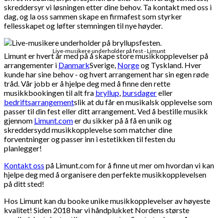
skreddersyr vi løsningen etter dine behov. Ta kontakt med oss i
dag, og la oss sammen skape en firmafest som styrker
fellesskapet og løfter stemningen til nye høyder.
Live-musikere underholder på fest - Limunt
Limunt er hvert år med på å skape store musikkopplevelser på
arrangementer i
Danmark
Sverige,
Norge
og Tyskland. Hver
kunde har sine behov - og hvert arrangement har sin egen røde
tråd. Vår jobb er å hjelpe deg med å finne den rette
musikkbookingen til alt fra
bryllup
,
bursdager
eller
bedriftsarrangement
slik at du får en musikalsk opplevelse som
passer til din fest eller ditt arrangement. Ved å bestille musikk
gjennom
Limunt.com
er du sikker på å få en unik og
skreddersydd musikkopplevelse som matcher dine
forventninger og passer inn i estetikken til festen du
planlegger!
Kontakt oss
på Limunt.com for å finne ut mer om hvordan vi kan
hjelpe deg med å organisere den perfekte musikkopplevelsen
på ditt sted!
Hos Limunt kan du booke unike musikkopplevelser av høyeste
kvalitet! Siden 2018 har vi håndplukket Nordens største