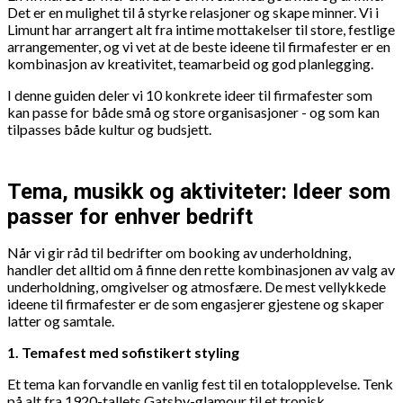
Det er en mulighet til å styrke relasjoner og skape minner. Vi i
Limunt har arrangert alt fra intime mottakelser til store, festlige
arrangementer, og vi vet at de beste ideene til firmafester er en
kombinasjon av kreativitet, teamarbeid og god planlegging.
I denne guiden deler vi 10 konkrete ideer til firmafester som
kan passe for både små og store organisasjoner - og som kan
tilpasses både kultur og budsjett.
Tema, musikk og aktiviteter: Ideer som
passer for enhver bedrift
Når vi gir råd til bedrifter om booking av underholdning,
handler det alltid om å finne den rette kombinasjonen av valg av
underholdning, omgivelser og atmosfære. De mest vellykkede
ideene til firmafester er de som engasjerer gjestene og skaper
latter og samtale.
1. Temafest med sofistikert styling
Et tema kan forvandle en vanlig fest til en totalopplevelse. Tenk
på alt fra 1920-tallets Gatsby-glamour til et tropisk