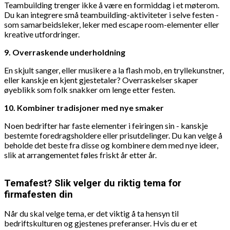
Teambuilding trenger ikke å være en formiddag i et møterom.
Du kan integrere små teambuilding-aktiviteter i selve festen -
som samarbeidsleker, leker med escape room-elementer eller
kreative utfordringer.
9. Overraskende underholdning
En skjult sanger, eller musikere a la flash mob, en tryllekunstner,
eller kanskje en kjent gjestetaler? Overraskelser skaper
øyeblikk som folk snakker om lenge etter festen.
10. Kombiner tradisjoner med nye smaker
Noen bedrifter har faste elementer i feiringen sin - kanskje
bestemte foredragsholdere eller prisutdelinger. Du kan velge å
beholde det beste fra disse og kombinere dem med nye ideer,
slik at arrangementet føles friskt år etter år.
Temafest? Slik velger du riktig tema for
firmafesten din
Når du skal velge tema, er det viktig å ta hensyn til
bedriftskulturen og gjestenes preferanser. Hvis du er et