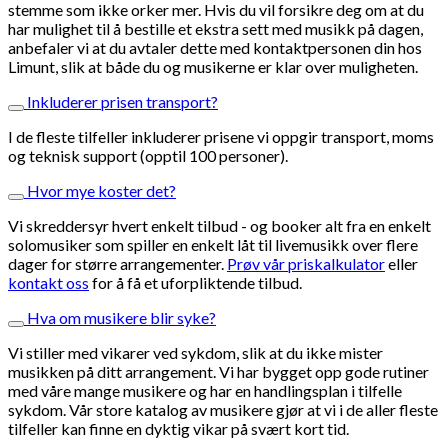
stemme som ikke orker mer. Hvis du vil forsikre deg om at du
har mulighet til å bestille et ekstra sett med musikk på dagen,
anbefaler vi at du avtaler dette med kontaktpersonen din hos
Limunt, slik at både du og musikerne er klar over muligheten.
Inkluderer prisen transport?
I de fleste tilfeller inkluderer prisene vi oppgir transport, moms
og teknisk support (opptil 100 personer).
Hvor mye koster det?
Vi skreddersyr hvert enkelt tilbud - og booker alt fra en enkelt
solomusiker som spiller en enkelt låt til livemusikk over flere
dager for større arrangementer.
Prøv vår priskalkulator
eller
kontakt oss
for å få et uforpliktende tilbud.
Hva om musikere blir syke?
Vi stiller med vikarer ved sykdom, slik at du ikke mister
musikken på ditt arrangement. Vi har bygget opp gode rutiner
med våre mange musikere og har en handlingsplan i tilfelle
sykdom. Vår store katalog av musikere gjør at vi i de aller fleste
tilfeller kan finne en dyktig vikar på svært kort tid.