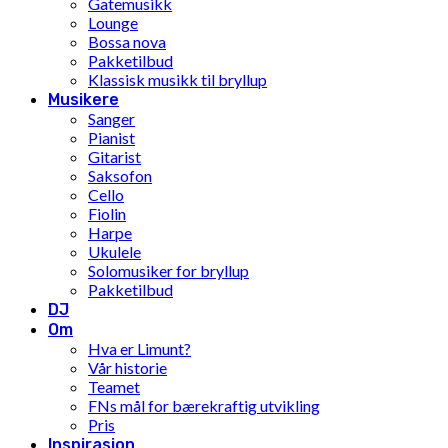
Gatemusikk
Lounge
Bossa nova
Pakketilbud
Klassisk musikk til bryllup
Musikere
Sanger
Pianist
Gitarist
Saksofon
Cello
Fiolin
Harpe
Ukulele
Solomusiker for bryllup
Pakketilbud
DJ
Om
Hva er Limunt?
Vår historie
Teamet
FNs mål for bærekraftig utvikling
Pris
Inspirasjon