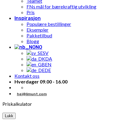
Teamet
FNs mål for bærekraftig utvikling
Pris
Inspirasjon
Populære bestillinger
Eksempler
Pakketilbud
Blogg
NO
SV
DA
EN
DE
Kontakt oss
Hverdager 09.00 - 16.00
hei@limunt.com
Priskalkulator
Lukk