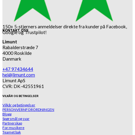
150+ 5-stjerners anmeldelser direkte fra kunder på Facebook,
KONTAKT OSS
Google og Trustpilot!
Limunt
Rabalderstræde 7
4000 Roskilde
Danmark
+47 97434644
hei@limunt.com
Limunt ApS
CVR: DK-42551961
VILKÅR OG BETINGELSER
Vilkår og betingelser
PERSONVERNFORORDNINGEN
Blogg
Spørsmål og svar
Partnerskap
For musikere
Teamet bak