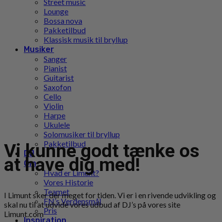
Street music
Lounge
Bossa nova
Pakketilbud
Klassisk musik til bryllup
Musiker
Sanger
Pianist
Guitarist
Saxofon
Cello
Violin
Harpe
Ukulele
Solomusiker til bryllup
Pakketilbud
Vi kunne godt tænke os
DJ
at have dig med!
Om
Hvad er Limunt?
Vores Historie
Teamet
I Limunt sker der meget for tiden. Vi er i en rivende udvikling og
FN’s Verdensmål
skal nu til at udvide vores udbud af DJ’s på vores site
Pris
Limunt.com
Inspiration