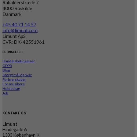
Rabalderstræde 7
4000 Roskilde
Danmark
+45 40 71 14 57
info@limunt.com
Limunt ApS
CVR: DK-42551961
BETINGELSER
Handelsbetingelser
GDPR
Blog
Spørgsmål og Svar
Partnerskaber
For musikere
Holdet bag
Job
KONTAKT OS
Limunt
Hindegade 6,
1303 København K