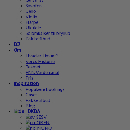
Saxofon
Cello
Violin
Harpe
Ukulele
Solomusiker til bryllup
Pakketilbud
DJ
Om
Hvad er Limunt?
Vores Historie
Teamet
FN’s Verdensmål
Pris
Inspiration
Populære bookings
Cases
Pakketilbud
Blog
DA
SV
EN
NO