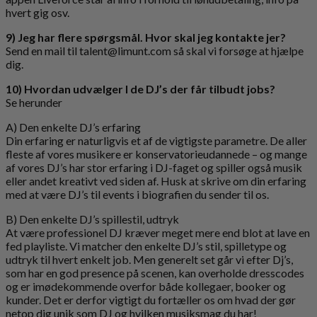
hvert gig osv.
9) Jeg har flere spørgsmål. Hvor skal jeg kontakte jer?
Send en mail til talent@limunt.com så skal vi forsøge at hjælpe
dig.
10) Hvordan udvælger I de DJ’s der får tilbudt jobs?
Se herunder
A) Den enkelte DJ’s erfaring
Din erfaring er naturligvis et af de vigtigste parametre. De aller
fleste af vores musikere er konservatorieudannede – og mange
af vores DJ’s har stor erfaring i DJ-faget og spiller også musik
eller andet kreativt ved siden af. Husk at skrive om din erfaring
med at være DJ’s til events i biografien du sender til os.
B) Den enkelte DJ’s spillestil, udtryk
At være professionel DJ kræver meget mere end blot at lave en
fed playliste. Vi matcher den enkelte DJ’s stil, spilletype og
udtryk til hvert enkelt job. Men generelt set går vi efter Dj’s,
som har en god presence på scenen, kan overholde dresscodes
og er imødekommende overfor både kollegaer, booker og
kunder. Det er derfor vigtigt du fortæller os om hvad der gør
netop dig unik som DJ og hvilken musiksmag du har!