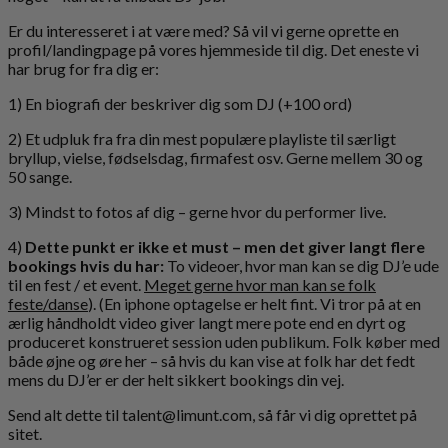
Er du interesseret i at være med? Så vil vi gerne oprette en
profil/landingpage på vores hjemmeside til dig. Det eneste vi
har brug for fra dig er:
1) En biografi der beskriver dig som DJ (+100 ord)
2) Et udpluk fra fra din mest populære playliste til særligt
bryllup, vielse, fødselsdag, firmafest osv. Gerne mellem 30 og
50 sange.
3) Mindst to fotos af dig – gerne hvor du performer live.
4)
Dette punkt er ikke et must – men det giver langt flere
bookings hvis du har:
To videoer, hvor man kan se dig DJ’e ude
til en fest / et event.
Meget gerne hvor man kan se folk
feste/danse
). (En iphone optagelse er helt fint. Vi tror på at en
ærlig håndholdt video giver langt mere pote end en dyrt og
produceret konstrueret session uden publikum. Folk køber med
både øjne og øre her – så hvis du kan vise at folk har det fedt
mens du DJ’er er der helt sikkert bookings din vej.
Send alt dette til talent@limunt.com, så får vi dig oprettet på
sitet.