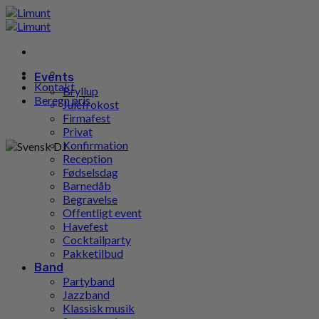
Gå
til
indhold
Events
Kontakt
Bryllup
Beregn pris
Julefrokost
Firmafest
Privat
Konfirmation
Reception
Fødselsdag
Barnedåb
Begravelse
Offentligt event
Havefest
Cocktailparty
Pakketilbud
Band
Partyband
Jazzband
Klassisk musik