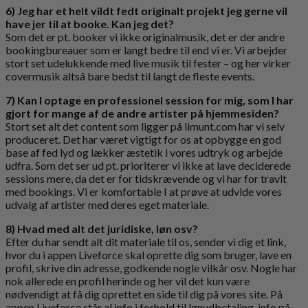
6) Jeg har et helt vildt fedt originalt projekt jeg gerne vil
have jer til at booke. Kan jeg det?
Som det er pt. booker vi ikke originalmusik, det er der andre
bookingbureauer som er langt bedre til end vi er. Vi arbejder
stort set udelukkende med live musik til fester – og her virker
covermusik altså bare bedst til langt de fleste events.
7) Kan I optage en professionel session for mig, som I har
gjort for mange af de andre artister på hjemmesiden?
Stort set alt det content som ligger på limunt.com har vi selv
produceret. Det har været vigtigt for os at opbygge en god
base af fed lyd og lækker æstetik i vores udtryk og arbejde
udfra. Som det ser ud pt. prioriterer vi ikke at lave deciderede
sessions mere, da det er for tidskrævende og vi har for travlt
med bookings. Vi er komfortable I at prøve at udvide vores
udvalg af artister med deres eget materiale.
8) Hvad med alt det juridiske, løn osv?
Efter du har sendt alt dit materiale til os, sender vi dig et link,
hvor du i appen Liveforce skal oprette dig som bruger, lave en
profil, skrive din adresse, godkende nogle vilkår osv. Nogle har
nok allerede en profil herinde og her vil det kun være
nødvendigt at få dig oprettet en side til dig på vores site. På
appen Liveforce står al info i forhold til lønudbetaling, info på