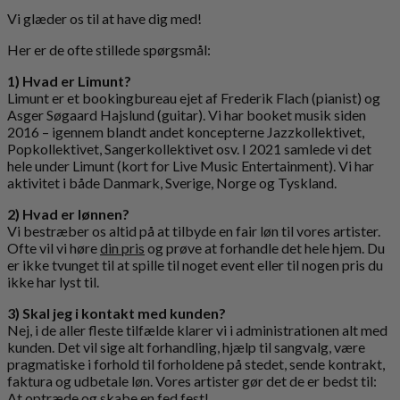
Vi glæder os til at have dig med!
Her er de ofte stillede spørgsmål:
1) Hvad er Limunt?
Limunt er et bookingbureau ejet af Frederik Flach (pianist) og
Asger Søgaard Hajslund (guitar). Vi har booket musik siden
2016 – igennem blandt andet koncepterne Jazzkollektivet,
Popkollektivet, Sangerkollektivet osv. I 2021 samlede vi det
hele under Limunt (kort for Live Music Entertainment). Vi har
aktivitet i både Danmark, Sverige, Norge og Tyskland.
2) Hvad er lønnen?
Vi bestræber os altid på at tilbyde en fair løn til vores artister.
Ofte vil vi høre
din pris
og prøve at forhandle det hele hjem. Du
er ikke tvunget til at spille til noget event eller til nogen pris du
ikke har lyst til.
3) Skal jeg i kontakt med kunden?
Nej, i de aller fleste tilfælde klarer vi i administrationen alt med
kunden. Det vil sige alt forhandling, hjælp til sangvalg, være
pragmatiske i forhold til forholdene på stedet, sende kontrakt,
faktura og udbetale løn. Vores artister gør det de er bedst til:
At optræde og skabe en fed fest!