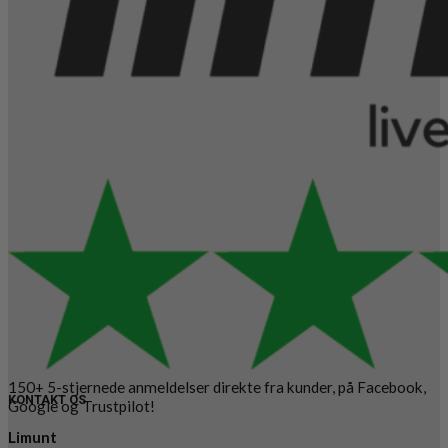
150+ 5-stjernede anmeldelser direkte fra kunder, på Facebook,
KONTAKT OS
Google og Trustpilot!
Limunt