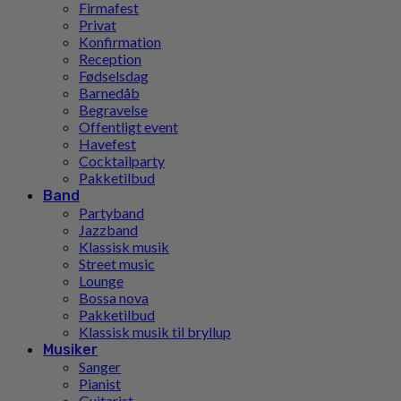
Firmafest
Privat
Konfirmation
Reception
Fødselsdag
Barnedåb
Begravelse
Offentligt event
Havefest
Cocktailparty
Pakketilbud
Band
Partyband
Jazzband
Klassisk musik
Street music
Lounge
Bossa nova
Pakketilbud
Klassisk musik til bryllup
Musiker
Sanger
Pianist
Guitarist