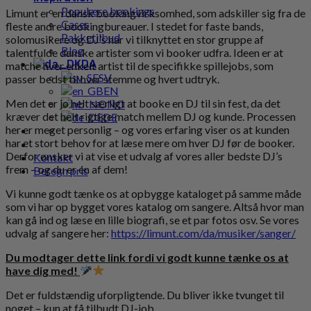
Populære bookings
Limunt er en dansk bookingvirksomhed, som adskiller sig fra de
Cases
fleste andre bookingbureauer. I stedet for faste bands,
Pakketilbud
solomusikere og DJ’s har vi tilknyttet en stor gruppe af
Blog
talentfulde danske artister som vi booker udfra. Ideen er at
DA
matche hver enkelt artist til de specifikke spillejobs, som
SV
passer bedst til hver stemme og hvert udtryk.
EN
Men det er jo helt særligt at booke en DJ til sin fest, da det
NO
kræver det helt rigtige match mellem DJ og kunde. Processen
DE
her er meget personlig – og vores erfaring viser os at kunden
har et stort behov for at læse mere om hver DJ før de booker.
Derfor ønsker vi at vise et udvalg af vores aller bedste DJ’s
Kontakt
frem – og du er én af dem!
Beregn pris
Vi kunne godt tænke os at opbygge kataloget på samme måde
som vi har op bygget vores katalog om sangere. Altså hvor man
kan gå ind og læse en lille biografi, se et par fotos osv. Se vores
udvalg af sangere her:
https://limunt.com/da/musiker/sanger/
Du modtager dette link fordi vi godt kunne tænke os at
have dig med!
Det er fuldstændig uforpligtende. Du bliver ikke tvunget til
noget – kun at få tilbudt DJ-job.