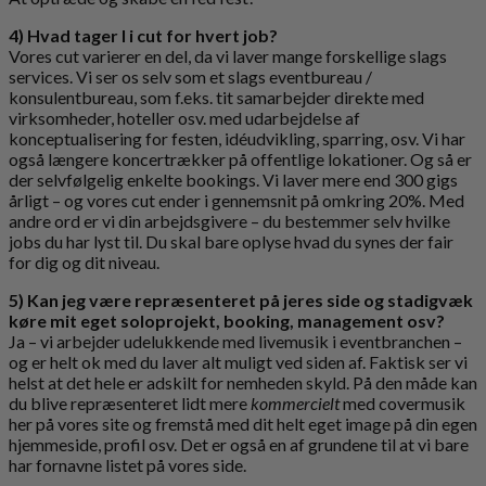
4) Hvad tager I i cut for hvert job?
Vores cut varierer en del, da vi laver mange forskellige slags
services. Vi ser os selv som et slags eventbureau /
konsulentbureau, som f.eks. tit samarbejder direkte med
virksomheder, hoteller osv. med udarbejdelse af
konceptualisering for festen, idéudvikling, sparring, osv. Vi har
også længere koncertrækker på offentlige lokationer. Og så er
der selvfølgelig enkelte bookings. Vi laver mere end 300 gigs
årligt – og vores cut ender i gennemsnit på omkring 20%. Med
andre ord er vi din arbejdsgivere – du bestemmer selv hvilke
jobs du har lyst til. Du skal bare oplyse hvad du synes der fair
for dig og dit niveau.
5) Kan jeg være repræsenteret på jeres side og stadigvæk
køre mit eget soloprojekt, booking, management osv?
Ja – vi arbejder udelukkende med livemusik i eventbranchen –
og er helt ok med du laver alt muligt ved siden af. Faktisk ser vi
helst at det hele er adskilt for nemheden skyld. På den måde kan
du blive repræsenteret lidt mere
kommercielt
med covermusik
her på vores site og fremstå med dit helt eget image på din egen
hjemmeside, profil osv. Det er også en af grundene til at vi bare
har fornavne listet på vores side.