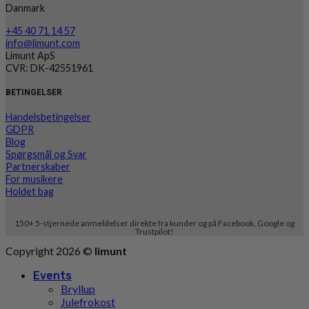
Danmark
+45 40 71 14 57
info@limunt.com
Limunt ApS
CVR: DK-42551961
BETINGELSER
Handelsbetingelser
GDPR
Blog
Spørgsmål og Svar
Partnerskaber
For musikere
Holdet bag
150+ 5-stjernede anmeldelser direkte fra kunder og på Facebook, Google og
Trustpilot!
Copyright 2026 ©
limunt
Events
Bryllup
Julefrokost