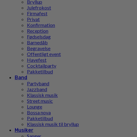
Bryllup
Julefrokost
Firmafest
Privat
Konfirmation
Reception
Fødselsdag
Barnedåb
Begravelse
Offentligt event
Havefest
Cocktailparty
Pakketilbud
Band
Partyband
Jazzband
Klassisk musik
Street music
Lounge
Bossa nova
Pakketilbud
Klassisk musik til bryllup
Musiker
Sanger