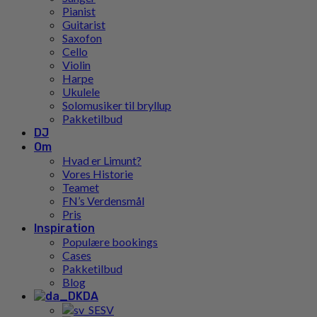
Pianist
Guitarist
Saxofon
Cello
Violin
Harpe
Ukulele
Solomusiker til bryllup
Pakketilbud
DJ
Om
Hvad er Limunt?
Vores Historie
Teamet
FN’s Verdensmål
Pris
Inspiration
Populære bookings
Cases
Pakketilbud
Blog
DA
SV