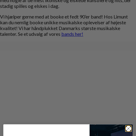
med nogle af de mest ikoniske og elskede kunstnere og hits, der
stadig spilles og elskes i dag.
Vi hjælper gerne med at booke et fedt 90’er band! Hos Limunt
kan du nemlig booke unikke musikalske oplevelser af højeste
kvalitet! Vi har håndplukket Danmarks største musikalske
talenter. Se et udvalg af vores
bands her!