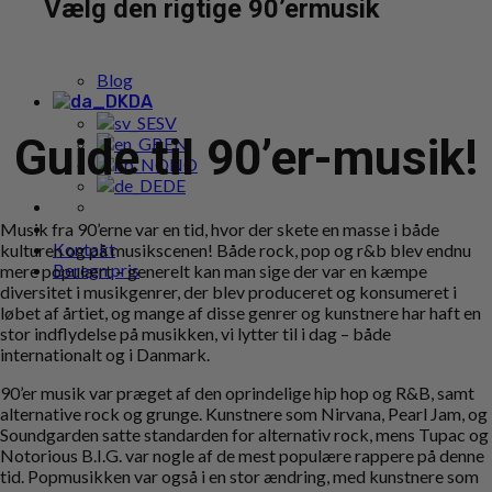
Vælg den rigtige 90’ermusik
Populære bookings
Cases
Pakketilbud
Blog
DA
SV
Guide til 90’er-musik!
EN
NO
DE
Musik fra 90’erne var en tid, hvor der skete en masse i både
Kontakt
kulturen og på musikscenen! Både rock, pop og r&b blev endnu
Beregn pris
mere populært – generelt kan man sige der var en kæmpe
diversitet i musikgenrer, der blev produceret og konsumeret i
løbet af årtiet, og mange af disse genrer og kunstnere har haft en
stor indflydelse på musikken, vi lytter til i dag – både
internationalt og i Danmark.
90’er musik var præget af den oprindelige hip hop og R&B, samt
alternative rock og grunge. Kunstnere som Nirvana, Pearl Jam, og
Soundgarden satte standarden for alternativ rock, mens Tupac og
Notorious B.I.G. var nogle af de mest populære rappere på denne
tid. Popmusikken var også i en stor ændring, med kunstnere som