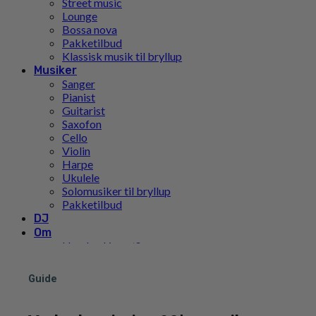
Street music
Lounge
Bossa nova
Pakketilbud
Klassisk musik til bryllup
Musiker
Sanger
Pianist
Guitarist
Saxofon
Cello
Violin
Harpe
Ukulele
Solomusiker til bryllup
Pakketilbud
DJ
Om
Hvad er Limunt?
Vores Historie
Teamet
Guide
FN’s Verdensmål
Pris
Inspiration