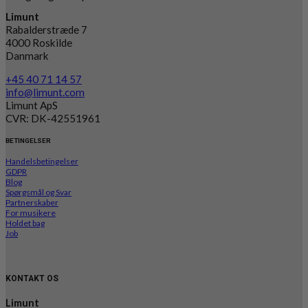
Limunt
Rabalderstræde 7
4000 Roskilde
Danmark
+45 40 71 14 57
info@limunt.com
Limunt ApS
CVR: DK-42551961
BETINGELSER
Handelsbetingelser
GDPR
Blog
Spørgsmål og Svar
Partnerskaber
For musikere
Holdet bag
Job
KONTAKT OS
Limunt