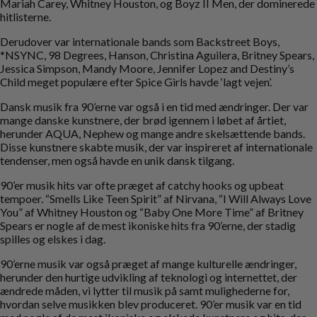
Mariah Carey, Whitney Houston, og Boyz II Men, der dominerede
hitlisterne.
Derudover var internationale bands som Backstreet Boys,
*NSYNC, 98 Degrees, Hanson, Christina Aguilera, Britney Spears,
Jessica Simpson, Mandy Moore, Jennifer Lopez and Destiny’s
Child meget populære efter Spice Girls havde ‘lagt vejen’.
Dansk musik fra 90’erne var også i en tid med ændringer. Der var
mange danske kunstnere, der brød igennem i løbet af årtiet,
herunder AQUA, Nephew og mange andre skelsættende bands.
Disse kunstnere skabte musik, der var inspireret af internationale
tendenser, men også havde en unik dansk tilgang.
90’er musik hits var ofte præget af catchy hooks og upbeat
tempoer. “Smells Like Teen Spirit” af Nirvana, “I Will Always Love
You” af Whitney Houston og “Baby One More Time” af Britney
Spears er nogle af de mest ikoniske hits fra 90’erne, der stadig
spilles og elskes i dag.
90’erne musik var også præget af mange kulturelle ændringer,
herunder den hurtige udvikling af teknologi og internettet, der
ændrede måden, vi lytter til musik på samt mulighederne for,
hvordan selve musikken blev produceret. 90’er musik var en tid