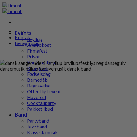
Gå
til
indhold
Events
Kontakt
Bryllup
Beregn pris
Julefrokost
Firmafest
Privat
Konfirmation
Reception
Fødselsdag
Barnedåb
Begravelse
Offentligt event
Havefest
Cocktailparty
Pakketilbud
Band
Partyband
Jazzband
Klassisk musik