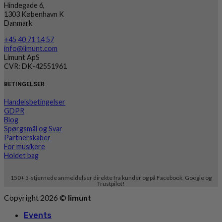
Hindegade 6,
1303 København K
Danmark
+45 40 71 14 57
info@limunt.com
Limunt ApS
CVR: DK-42551961
BETINGELSER
Handelsbetingelser
GDPR
Blog
Spørgsmål og Svar
Partnerskaber
For musikere
Holdet bag
150+ 5-stjernede anmeldelser direkte fra kunder og på Facebook, Google og
Trustpilot!
Copyright 2026 ©
limunt
Events