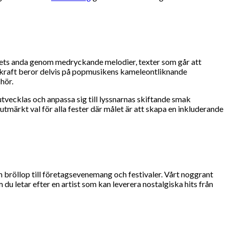
kets anda genom medryckande melodier, texter som går att
ngskraft beror delvis på popmusikens kameleontliknande
hör.
vecklas och anpassa sig till lyssnarnas skiftande smak
tmärkt val för alla fester där målet är att skapa en inkluderande
h bröllop till företagsevenemang och festivaler. Vårt noggrant
u letar efter en artist som kan leverera nostalgiska hits från