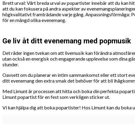
Brett urval: Vårt breda urval av popartister innebär att du kan 
att du kan fokusera på andra aspekter av evenemangsplaneringen. 
högkvalitativt framträdande varje gång. Anpassningsförmåga: Popar
för en mängd olika evenemang.
Ge liv åt ditt evenemang med popmusik
Det råder ingen tvekan om att livemusik kan förändra atmosfären 
utan också en energisk och engagerande upplevelse som dina gäste
stunder.
Oavsett om du planerar en intim sammankomst eller ett stort even
ditt evenemang den extra smak det behöver för att bli ihågkomm
Med Limunt är processen att hitta och boka din perfekta popartist
Limunt popartist för en fest som verkligen sticker ut.
Vi kan hjälpa dig att boka popartister! Hos Limunt kan du boka u