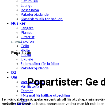
Gatumusik
Lounge
Bossa nova
Paketerbjudande
Klassisk musik för bröllop
Musiker
Sångare
Pianist
Gitarrist
Saxofon
Guide
Cello
Violin
Popartister
Harpa
Ukulele
Solomusiker för bröllop
Paketerbjudande
DJ
Om
Popartister: Ge 
Vad är Limunt?
Vår historia
Teamet
FN:s mål för hållbar utveckling
I en värld där musik spelar en central roll för att skapa minne
Pris
melodier till ikoniska beats, popartister vet hur man får publike
Inspiration