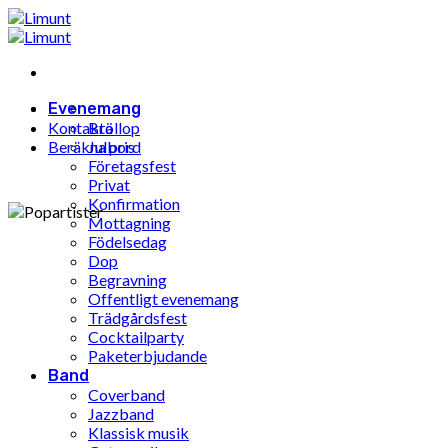
Hoppa
till
innehåll
Evenemang
Kontakta
Bröllop
Beräkna pris
Julbord
Företagsfest
Privat
Konfirmation
Mottagning
Födelsedag
Dop
Begravning
Offentligt evenemang
Trädgårdsfest
Cocktailparty
Paketerbjudande
Band
Coverband
Jazzband
Klassisk musik