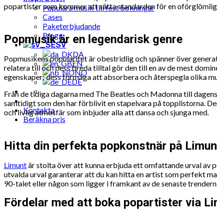
popartister som kommer att sätta standarden för en oförglömlig 
Populära musik till fest bokningar
Cases
Paketerbjudande
Blogg
Popmusik är en legendarisk genre
SV
DA
Popmusikens popularitet är obestridlig och spänner över genera
EN
relatera till och dess breda tilltal gör den till en av de mest 
NO
egenskaper; dess förmåga att absorbera och återspegla olika musi
DE
Från de tidiga dagarna med The Beatles och Madonna till dagens 
samtidigt som den har förblivit en stapelvara på topplistorna. De
Kontakta
och livlig atmosfär som inbjuder alla att dansa och sjunga med.
Beräkna pris
Hitta din perfekta popkonstnär på Limun
Limunt
är stolta över att kunna erbjuda ett omfattande urval av p
utvalda urval garanterar att du kan hitta en artist som perfekt m
90-talet eller någon som ligger i framkant av de senaste trenderna
Fördelar med att boka popartister via L