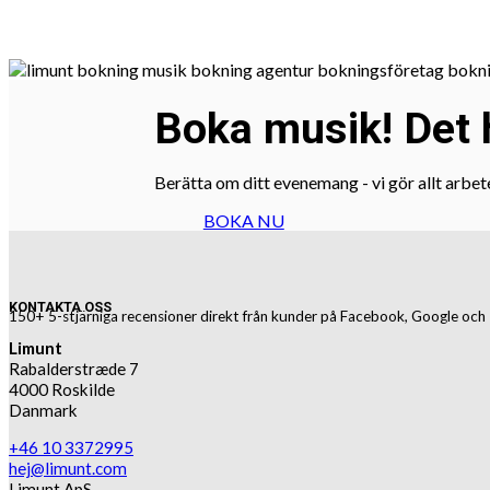
Boka musik! Det h
Berätta om ditt evenemang - vi gör allt arbet
BOKA NU
KONTAKTA OSS
150+ 5-stjärniga recensioner direkt från kunder på Facebook, Google och 
Limunt
Rabalderstræde 7
4000 Roskilde
Danmark
+46 10 3372995
hej@limunt.com
Limunt ApS