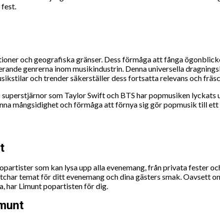
fest.
tioner och geografiska gränser. Dess förmåga att fånga ögonblic
dominerande genrerna inom musikindustrin. Denna universella dragni
kstilar och trender säkerställer dess fortsatta relevans och fräsc
superstjärnor som Taylor Swift och BTS har popmusiken lyckats ut
nna mångsidighet och förmåga att förnya sig gör popmusik till ett u
t
opartister som kan lysa upp alla evenemang, från privata fester oc
atchar temat för ditt evenemang och dina gästers smak. Oavsett om d
, har Limunt popartisten för dig.
imunt