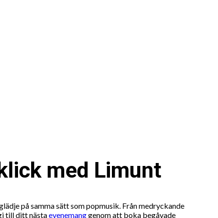
gklick med Limunt
 och glädje på samma sätt som popmusik. Från medryckande
till ditt nästa
evenemang
genom att boka begåvade