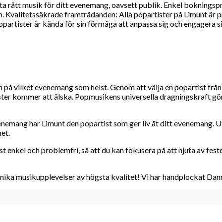
hitta rätt musik för ditt evenemang, oavsett publik. Enkel bokning
Kvalitetssäkrade framträdanden: Alla popartister på Limunt är pro
tister är kända för sin förmåga att anpassa sig och engagera sig m
på vilket evenemang som helst. Genom att välja en popartist från L
r kommer att älska. Popmusikens universella dragningskraft gör den
emang har Limunt den popartist som ger liv åt ditt evenemang. Utfo
et.
 enkel och problemfri, så att du kan fokusera på att njuta av feste
nika musikupplevelser av högsta kvalitet! Vi har handplockat Danm