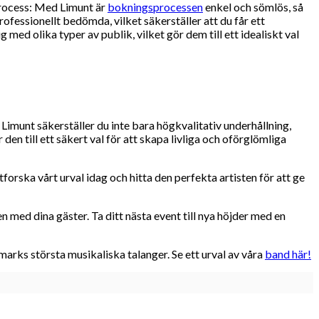
sprocess: Med Limunt är
bokningsprocessen
enkel och sömlös, så
fessionellt bedömda, vilket säkerställer att du får ett
ed olika typer av publik, vilket gör dem till ett idealiskt val
imunt säkerställer du inte bara högkvalitativ underhållning,
 till ett säkert val för att skapa livliga och oförglömliga
rska vårt urval idag och hitta den perfekta artisten för att ge
n med dina gäster. Ta ditt nästa event till nya höjder med en
arks största musikaliska talanger. Se ett urval av våra
band här!