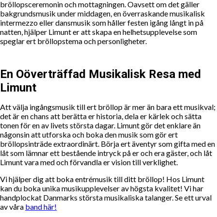
bröllopsceremonin och mottagningen. Oavsett om det gäller
bakgrundsmusik under middagen, en överraskande musikalisk
intermezzo eller dansmusik som håller festen igång långt in på
natten, hjälper Limunt er att skapa en helhetsupplevelse som
speglar ert bröllopstema och personligheter.
En Oöverträffad Musikalisk Resa med
Limunt
Att välja ingångsmusik till ert bröllop är mer än bara ett musikval;
det är en chans att berätta er historia, dela er kärlek och sätta
tonen för en av livets största dagar. Limunt gör det enklare än
någonsin att utforska och boka den musik som gör ert
bröllopsinträde extraordinärt. Börja ert äventyr som gifta med en
låt som lämnar ett bestående intryck på er och era gäster, och låt
Limunt vara med och förvandla er vision till verklighet.
Vi hjälper dig att boka entrémusik till ditt bröllop! Hos Limunt
kan du boka unika musikupplevelser av högsta kvalitet! Vi har
handplockat Danmarks största musikaliska talanger. Se ett urval
av våra
band här!