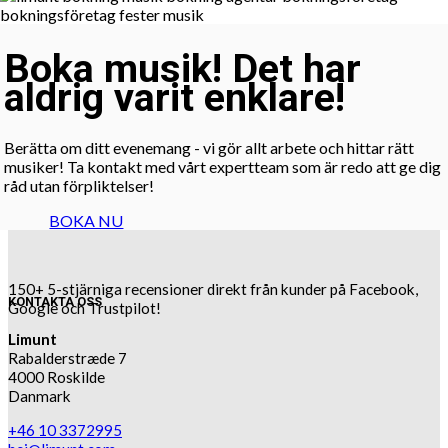
Boka musik! Det har
aldrig varit enklare!
Berätta om ditt evenemang - vi gör allt arbete och hittar rätt
musiker! Ta kontakt med vårt expertteam som är redo att ge dig
råd utan förpliktelser!
BOKA NU
150+ 5-stjärniga recensioner direkt från kunder på Facebook,
KONTAKTA OSS
Google och Trustpilot!
Limunt
Rabalderstræde 7
4000 Roskilde
Danmark
+46 10 3372995