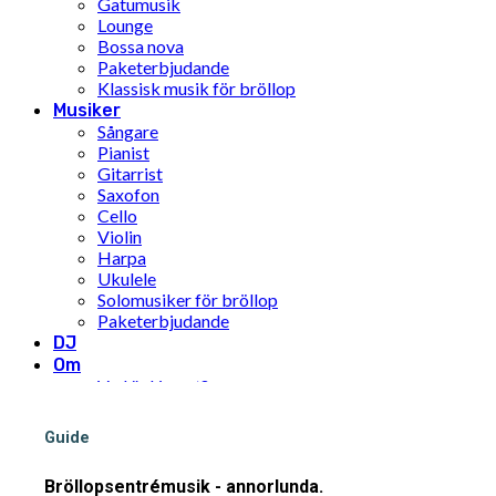
Gatumusik
Lounge
Bossa nova
Paketerbjudande
Klassisk musik för bröllop
Musiker
Sångare
Pianist
Gitarrist
Saxofon
Cello
Violin
Harpa
Ukulele
Solomusiker för bröllop
Paketerbjudande
DJ
Om
Vad är Limunt?
Vår historia
Teamet
Guide
FN:s mål för hållbar utveckling
Pris
Bröllopsentrémusik - annorlunda.
Inspiration