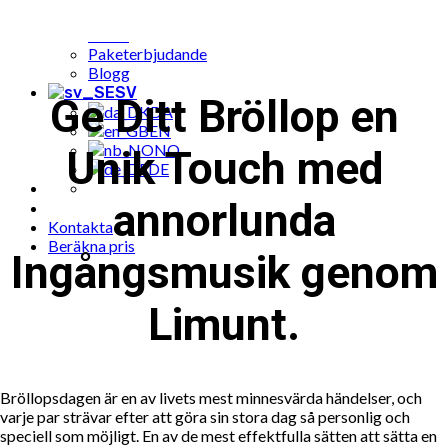
Populära musik till fest bokningar
Cases
Paketerbjudande
Blogg
SV
Ge Ditt Bröllop en
DA
EN
NO
Unik Touch med
DE
annorlunda
Kontakta
Beräkna pris
Ingångsmusik genom
Limunt.
Bröllopsdagen är en av livets mest minnesvärda händelser, och
varje par strävar efter att göra sin stora dag så personlig och
speciell som möjligt. En av de mest effektfulla sätten att sätta en