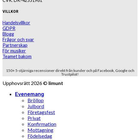
CVR: DK-42551961
VILLKOR
Handelsvillkor
GDPR
Blogg
Frågor och svar
Partnerskap
För musiker
Teamet bakom
150+ 5-stjärniga recensioner direkt från kunder och på Facebook, Google och
Trustpilot!
Upphovsrätt 2026 ©
limunt
Evenemang
Bröllop
Julbord
Företagsfest
Privat
Konfirmation
Mottagning
Födelsedag