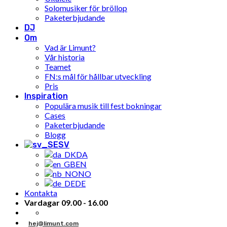
Solomusiker för bröllop
Paketerbjudande
DJ
Om
Vad är Limunt?
Vår historia
Teamet
FN:s mål för hållbar utveckling
Pris
Inspiration
Populära musik till fest bokningar
Cases
Paketerbjudande
Blogg
SV
DA
EN
NO
DE
Kontakta
Vardagar 09.00 - 16.00
hej@limunt.com