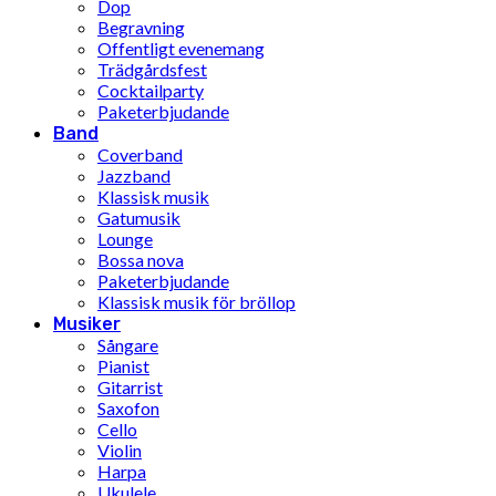
Dop
Begravning
Offentligt evenemang
Trädgårdsfest
Cocktailparty
Paketerbjudande
Band
Coverband
Jazzband
Klassisk musik
Gatumusik
Lounge
Bossa nova
Paketerbjudande
Klassisk musik för bröllop
Musiker
Sångare
Pianist
Gitarrist
Saxofon
Cello
Violin
Harpa
Ukulele