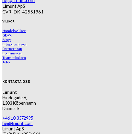
hej@limunt.com
Limunt ApS
CVR: DK-42551961
VILLKOR
Handelsvillkor
GDPR
Blogg
Frågor och svar
Partnerskap
För musiker
Teamet bakom
Jobb
KONTAKTA OSS
Limunt
Hindegade 6,
1303 Köpenhamn
Danmark
+46 10 3372995
hej@limunt.com
Limunt ApS