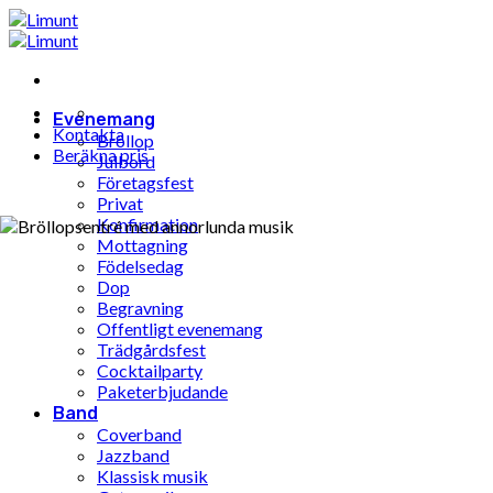
Hoppa
till
innehåll
Evenemang
Kontakta
Bröllop
Beräkna pris
Julbord
Företagsfest
Privat
Konfirmation
Mottagning
Födelsedag
Dop
Begravning
Offentligt evenemang
Trädgårdsfest
Cocktailparty
Paketerbjudande
Band
Coverband
Jazzband
Klassisk musik