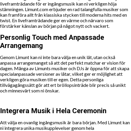
liveframträdande för er ingångsmusik kan ni verkligen höja
stämningen. Limunt.com erbjuder en rad talangfulla musiker som
kan framföra allt från klassiska stycken till moderna hits med en
twist. En liveframträdande ger en värme och närvaro som
förstärker känslan av början på något nytt och vackert.
Personlig Touch med Anpassade
Arrangemang
Genom Limunt kan ni inte bara välja en unik låt, utan också
anpassa arrangemanget så att det perfekt matchar er vision för
dagen. Många av Limunts musiker och DJs är öppna för att skapa
specialanpassade versioner av låtar, vilket ger er möjlighet att
verkligen göra musiken till er egen. Detta personliga
tillvägagångssätt gör att ert bröllopsinträde blir precis så unikt
och minnesvärt som ni önskar.
Integrera Musik i Hela Ceremonin
Att välja en ovanlig ingångsmusik är bara början. Med Limunt kan
ni integrera unika musikupplevelser genom hela