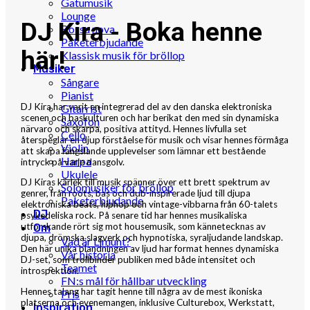
Gatumusik
Lounge
DJ Kira - Boka henne
Bossa nova
Paketerbjudande
här!
Klassisk musik för bröllop
Musiker
Sångare
Pianist
DJ Kira har varit en integrerad del av den danska elektroniska
Gitarrist
scenen och baskulturen och har berikat den med sin dynamiska
Saxofon
närvaro och skarpa, positiva attityd. Hennes livfulla set
Cello
återspeglar en djup förståelse för musik och visar hennes förmåga
Violin
att skapa fängslande upplevelser som lämnar ett bestående
Harpa
intryck på varje dansgolv.
Ukulele
DJ Kiras kärlek till musik spänner över ett brett spektrum av
Solomusiker för bröllop
genrer, från roots, bas och dub-inspirerade ljud till djupa
Paketerbjudande
elektroniska beats, hiphop och vintage-vibbarna från 60-talets
DJ
psykedeliska rock. På senare tid har hennes musikaliska
utforskande rört sig mot housemusik, som kännetecknas av
Om
djupa, drömska slagverk och hypnotiska, syraljudande landskap.
Vad är Limunt?
Den här unika blandningen av ljud har format hennes dynamiska
Vår historia
DJ-set, som trollbinder publiken med både intensitet och
Teamet
introspektion.
FN:s mål för hållbar utveckling
Hennes talang har tagit henne till några av de mest ikoniska
Pris
platserna och evenemangen, inklusive Culturebox, Werkstatt,
Inspiration