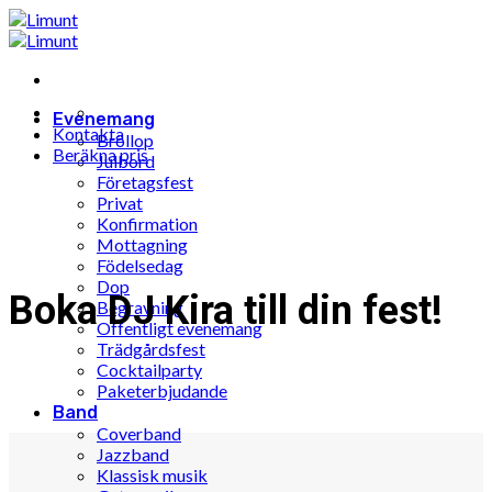
Hoppa
till
innehåll
Evenemang
Kontakta
Bröllop
Beräkna pris
Julbord
Företagsfest
Privat
Konfirmation
Mottagning
Födelsedag
Dop
Boka DJ Kira till din fest!
Begravning
Offentligt evenemang
Trädgårdsfest
Cocktailparty
Paketerbjudande
Band
Coverband
Jazzband
Klassisk musik