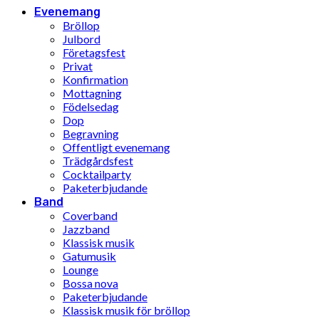
Evenemang
Bröllop
Julbord
Företagsfest
Privat
Konfirmation
Mottagning
Födelsedag
Dop
Begravning
Offentligt evenemang
Trädgårdsfest
Cocktailparty
Paketerbjudande
Band
Coverband
Jazzband
Klassisk musik
Gatumusik
Lounge
Bossa nova
Paketerbjudande
Klassisk musik för bröllop