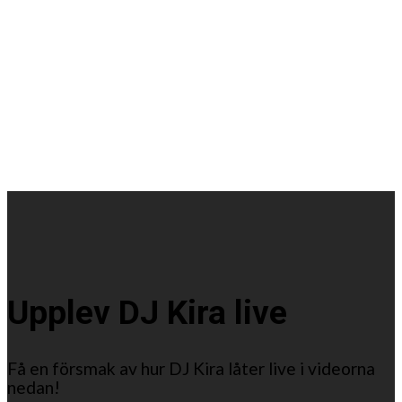
Upplev DJ Kira live
Få en försmak av hur DJ Kira låter live i videorna
nedan!