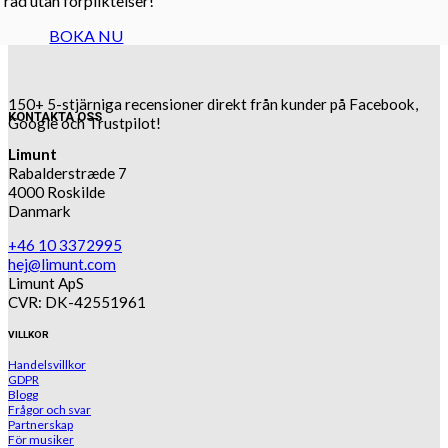
råd utan förpliktelser!
BOKA NU
150+ 5-stjärniga recensioner direkt från kunder på Facebook,
KONTAKTA OSS
Google och Trustpilot!
Limunt
Rabalderstræde 7
4000 Roskilde
Danmark
+46 10 3372995
hej@limunt.com
Limunt ApS
CVR: DK-42551961
VILLKOR
Handelsvillkor
GDPR
Blogg
Frågor och svar
Partnerskap
För musiker