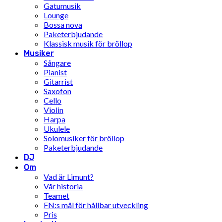
Gatumusik
Lounge
Bossa nova
Paketerbjudande
Klassisk musik för bröllop
Musiker
Sångare
Pianist
Gitarrist
Saxofon
Cello
Violin
Harpa
Ukulele
Solomusiker för bröllop
Paketerbjudande
DJ
Om
Vad är Limunt?
Vår historia
Teamet
FN:s mål för hållbar utveckling
Pris