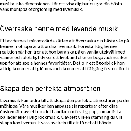
musikaliska dimensionen. Låt oss visa dig hur du gör din bästa
väns möhippa oförglömlig med livemusik.
Överraska henne med levande musik
Ett av de mest minnesvärda sätten att överraska din bästa vän på
hennes möhippa är att ordna livemusik. Föreställ dig hennes
reaktion när hon tror att hon bara ska på en vanlig utekväll med
vänner och plötsligt dyker ett liveband eller en begåvad musiker
upp för att spela hennes favoritlåtar. Det blir ett ögonblick hon
aldrig kommer att glömma och kommer att få igång festen direkt.
Skapa den perfekta atmosfären
Livemusik kan bidra till att skapa den perfekta atmosfären på din
möhippa. Våra musiker kan anpassa sin repertoar efter dina
önskemål, oavsett om det handlar om festlig pop, romantiska
ballader eller livlig rockmusik. Oavsett vilken stämning du vill
skapa kan livemusik vara nyckeln till att få det att hända.