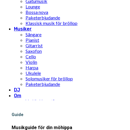
Gatumusik
Lounge
Bossa nova
Paketerbjudande
Klassisk musik för bröllop
Musiker
Sångare
Pianist
Gitarrist
Saxofon
Cello
Violin
Harpa
Ukulele
Solomusiker för bröllop
Paketerbjudande
DJ
Om
Vad är Limunt?
Vår historia
Teamet
Guide
FN:s mål för hållbar utveckling
Pris
Musikguide för din möhippa
Inspiration