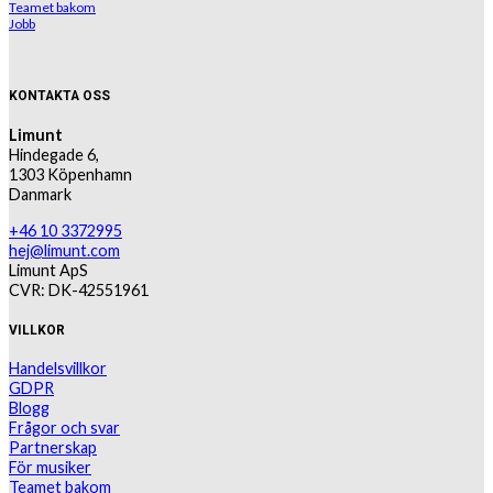
Teamet bakom
Jobb
KONTAKTA OSS
Limunt
Hindegade 6,
1303 Köpenhamn
Danmark
+46 10 3372995
hej@limunt.com
Limunt ApS
CVR: DK-42551961
VILLKOR
Handelsvillkor
GDPR
Blogg
Frågor och svar
Partnerskap
För musiker
Teamet bakom