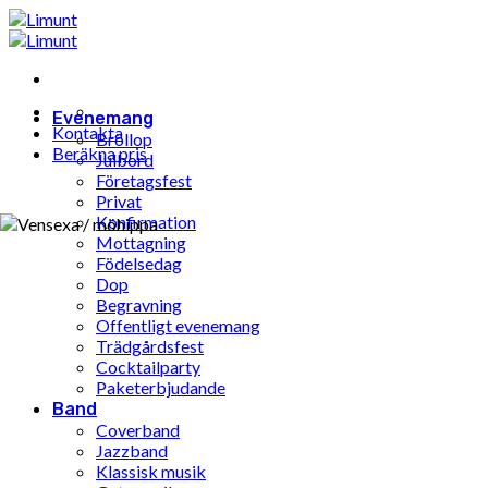
Hoppa
till
innehåll
Evenemang
Kontakta
Bröllop
Beräkna pris
Julbord
Företagsfest
Privat
Konfirmation
Mottagning
Födelsedag
Dop
Begravning
Offentligt evenemang
Trädgårdsfest
Cocktailparty
Paketerbjudande
Band
Coverband
Jazzband
Klassisk musik