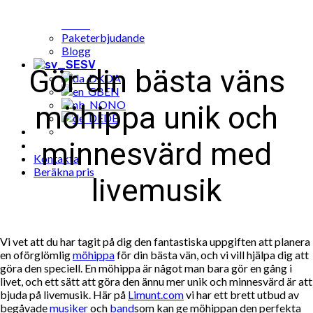
Populära musik till fest bokningar
Cases
Paketerbjudande
Blogg
SV
Gör din bästa väns
DA
EN
NO
möhippa unik och
DE
minnesvärd med
Kontakta
Beräkna pris
livemusik
Vi vet att du har tagit på dig den fantastiska uppgiften att planera
en oförglömlig
möhippa
för din bästa vän, och vi vill hjälpa dig att
göra den speciell. En möhippa är något man bara gör en gång i
livet, och ett sätt att göra den ännu mer unik och minnesvärd är att
bjuda på livemusik. Här på
Limunt.com
vi har ett brett utbud av
begåvade
musiker
och
band
som kan ge möhippan den perfekta