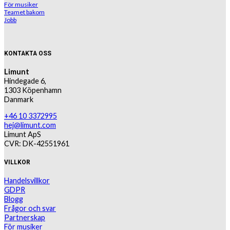
För musiker
Teamet bakom
Jobb
KONTAKTA OSS
Limunt
Hindegade 6,
1303 Köpenhamn
Danmark
+46 10 3372995
hej@limunt.com
Limunt ApS
CVR: DK-42551961
VILLKOR
Handelsvillkor
GDPR
Blogg
Frågor och svar
Partnerskap
För musiker