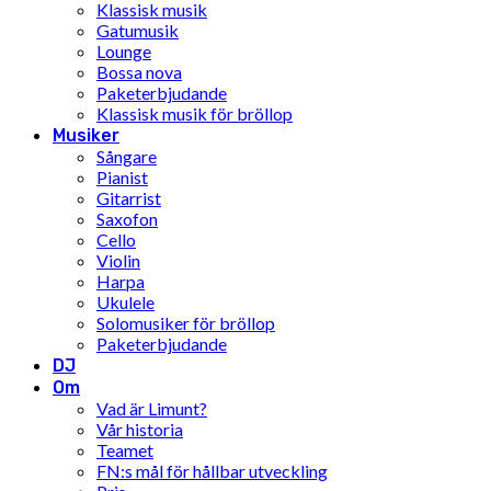
Klassisk musik
Gatumusik
Lounge
Bossa nova
Paketerbjudande
Klassisk musik för bröllop
Musiker
Sångare
Pianist
Gitarrist
Saxofon
Cello
Violin
Harpa
Ukulele
Solomusiker för bröllop
Paketerbjudande
DJ
Om
Vad är Limunt?
Vår historia
Teamet
FN:s mål för hållbar utveckling