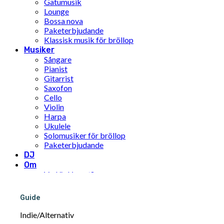
Gatumusik
Lounge
Bossa nova
Paketerbjudande
Klassisk musik för bröllop
Musiker
Sångare
Pianist
Gitarrist
Saxofon
Cello
Violin
Harpa
Ukulele
Solomusiker för bröllop
Paketerbjudande
DJ
Om
Vad är Limunt?
Vår historia
Teamet
Guide
FN:s mål för hållbar utveckling
Pris
Indie/Alternativ
Inspiration