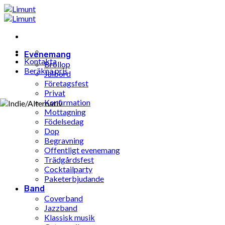
Hoppa
till
innehåll
Evenemang
Kontakta
Bröllop
Beräkna pris
Julbord
Företagsfest
Privat
Konfirmation
Mottagning
Födelsedag
Dop
Begravning
Offentligt evenemang
Trädgårdsfest
Cocktailparty
Paketerbjudande
Band
Coverband
Jazzband
Klassisk musik