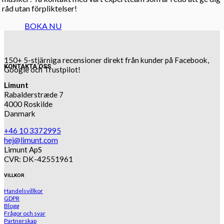
råd utan förpliktelser!
BOKA NU
150+ 5-stjärniga recensioner direkt från kunder på Facebook,
KONTAKTA OSS
Google och Trustpilot!
Limunt
Rabalderstræde 7
4000 Roskilde
Danmark
+46 10 3372995
hej@limunt.com
Limunt ApS
CVR: DK-42551961
VILLKOR
Handelsvillkor
GDPR
Blogg
Frågor och svar
Partnerskap