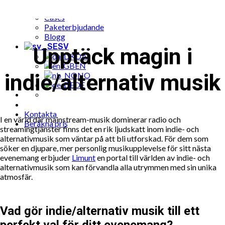
Populära musik till fest bokningar
Cases
Paketerbjudande
Blogg
SV
Upptäck magin i
DA
EN
indie/alternativ musik
NO
DE
Kontakta
I en värld där mainstream-musik dominerar radio och
Beräkna pris
streamingtjänster finns det en rik ljudskatt inom indie- och
alternativmusik som väntar på att bli utforskad. För dem som
söker en djupare, mer personlig musikupplevelse för sitt nästa
evenemang erbjuder
Limunt
en portal till världen av indie- och
alternativmusik som kan förvandla alla utrymmen med sin unika
atmosfär.
Vad gör indie/alternativ musik till ett