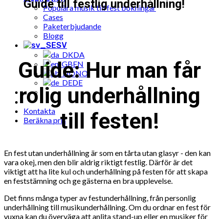
Guide till festlig underhållning!
Populära musik till fest bokningar
Cases
Paketerbjudande
Blogg
SV
DA
Guide: Hur man får
EN
NO
DE
rolig underhållning
Kontakta
till festen!
Beräkna pris
En fest utan underhållning är som en tårta utan glasyr - den kan
vara okej, men den blir aldrig riktigt festlig. Därför är det
viktigt att ha lite kul och underhållning på festen för att skapa
en feststämning och ge gästerna en bra upplevelse.
Det finns många typer av festunderhållning, från personlig
underhållning till musikunderhållning. Om du ordnar en fest för
vuxna kan du överväga att anlita stand-up eller en musiker för