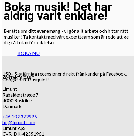
Boka musik! Det har
aldrig varit enklare!
Berätta om ditt evenemang - vi gör allt arbete och hittar rätt
musiker! Ta kontakt med vårt expertteam som är redo att ge
dig råd utan förpliktelser!
BOKA NU
150+ 5-stjärniga recensioner direkt från kunder på Facebook,
KONTAKTA OSS
Google och Trustpilot!
Limunt
Rabalderstræde 7
4000 Roskilde
Danmark
+46 10 3372995
hej@limunt.com
Limunt ApS
CVR: DK-42551961