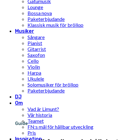
Gatumusik
Lounge
Bossa nova
Paketerbjudande
Klassisk musik för bröllop
Musiker
Sångare
Pianist
Gitarrist
Saxofon
Cello
Violin
Harpa
Ukulele
Solomusiker för bröllop
Paketerbjudande
DJ
Om
Vad är Limunt?
Vår historia
Teamet
Guide
FN:s mål för hållbar utveckling
Pris
Inspiration