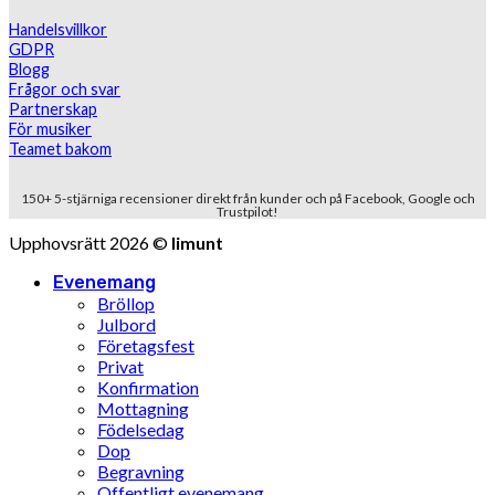
Handelsvillkor
GDPR
Blogg
Frågor och svar
Partnerskap
För musiker
Teamet bakom
150+ 5-stjärniga recensioner direkt från kunder och på Facebook, Google och
Trustpilot!
Upphovsrätt 2026 ©
limunt
Evenemang
Bröllop
Julbord
Företagsfest
Privat
Konfirmation
Mottagning
Födelsedag
Dop
Begravning
Offentligt evenemang