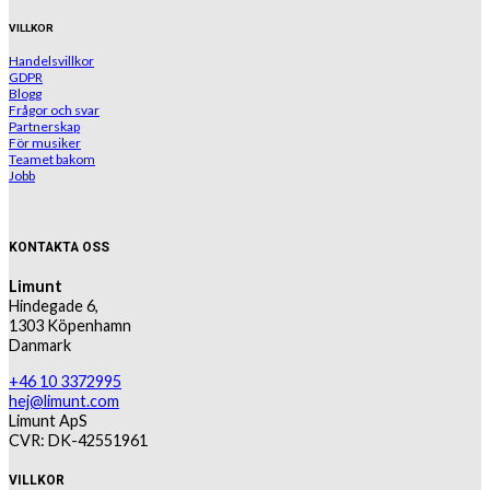
VILLKOR
Handelsvillkor
GDPR
Blogg
Frågor och svar
Partnerskap
För musiker
Teamet bakom
Jobb
KONTAKTA OSS
Limunt
Hindegade 6,
1303 Köpenhamn
Danmark
+46 10 3372995
hej@limunt.com
Limunt ApS
CVR: DK-42551961
VILLKOR