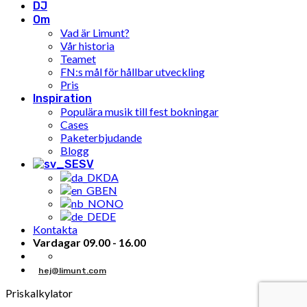
DJ
Om
Vad är Limunt?
Vår historia
Teamet
FN:s mål för hållbar utveckling
Pris
Inspiration
Populära musik till fest bokningar
Cases
Paketerbjudande
Blogg
SV
DA
EN
NO
DE
Kontakta
Vardagar 09.00 - 16.00
hej@limunt.com
Priskalkylator