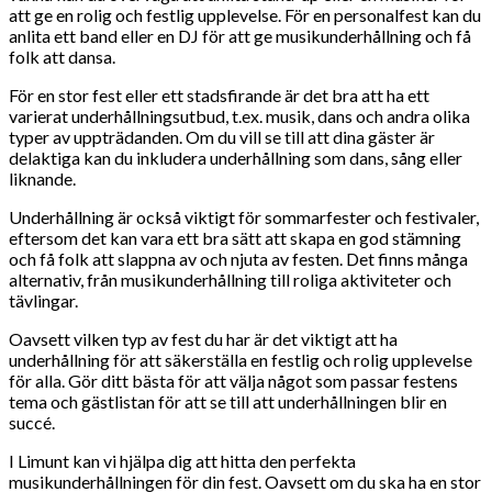
att ge en rolig och festlig upplevelse. För en personalfest kan du
anlita ett band eller en DJ för att ge musikunderhållning och få
folk att dansa.
För en stor fest eller ett stadsfirande är det bra att ha ett
varierat underhållningsutbud, t.ex. musik, dans och andra olika
typer av uppträdanden. Om du vill se till att dina gäster är
delaktiga kan du inkludera underhållning som dans, sång eller
liknande.
Underhållning är också viktigt för sommarfester och festivaler,
eftersom det kan vara ett bra sätt att skapa en god stämning
och få folk att slappna av och njuta av festen. Det finns många
alternativ, från musikunderhållning till roliga aktiviteter och
tävlingar.
Oavsett vilken typ av fest du har är det viktigt att ha
underhållning för att säkerställa en festlig och rolig upplevelse
för alla. Gör ditt bästa för att välja något som passar festens
tema och gästlistan för att se till att underhållningen blir en
succé.
I Limunt kan vi hjälpa dig att hitta den perfekta
musikunderhållningen för din fest. Oavsett om du ska ha en stor