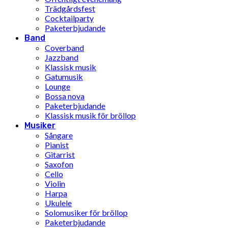
Trädgårdsfest
Cocktailparty
Paketerbjudande
Band
Coverband
Jazzband
Klassisk musik
Gatumusik
Lounge
Bossa nova
Paketerbjudande
Klassisk musik för bröllop
Musiker
Sångare
Pianist
Gitarrist
Saxofon
Cello
Violin
Harpa
Ukulele
Solomusiker för bröllop
Paketerbjudande