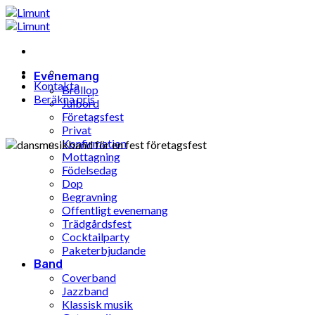
Hoppa
till
innehåll
Evenemang
Kontakta
Bröllop
Beräkna pris
Julbord
Företagsfest
Privat
Konfirmation
Mottagning
Födelsedag
Dop
Begravning
Offentligt evenemang
Trädgårdsfest
Cocktailparty
Paketerbjudande
Band
Coverband
Jazzband
Klassisk musik