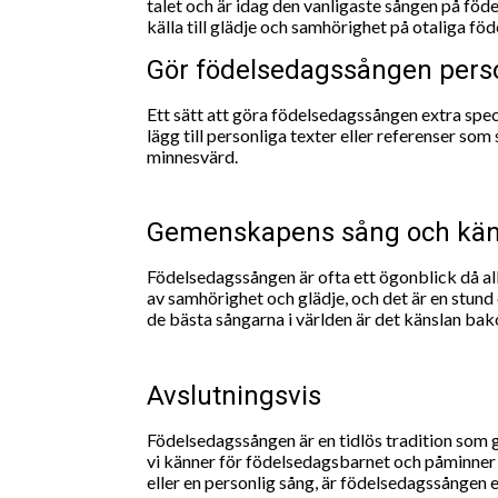
talet och är idag den vanligaste sången på fö
källa till glädje och samhörighet på otaliga fö
Gör födelsedagssången pers
Ett sätt att göra födelsedagssången extra spe
lägg till personliga texter eller referenser s
minnesvärd.
Gemenskapens sång och kän
Födelsedagssången är ofta ett ögonblick då al
av samhörighet och glädje, och det är en stun
de bästa sångarna i världen är det känslan b
Avslutningsvis
Födelsedagssången är en tidlös tradition som 
vi känner för födelsedagsbarnet och påminner o
eller en personlig sång, är födelsedagssången e