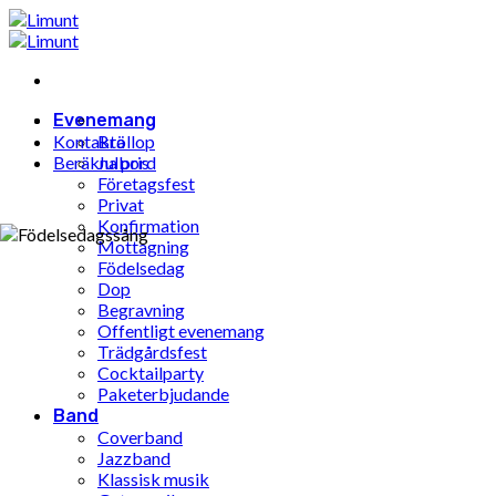
Hoppa
till
innehåll
Evenemang
Kontakta
Bröllop
Beräkna pris
Julbord
Företagsfest
Privat
Konfirmation
Mottagning
Födelsedag
Dop
Begravning
Offentligt evenemang
Trädgårdsfest
Cocktailparty
Paketerbjudande
Band
Coverband
Jazzband
Klassisk musik