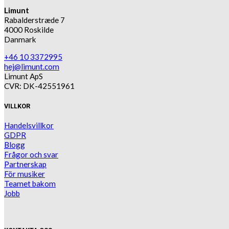
Limunt
Rabalderstræde 7
4000 Roskilde
Danmark
+46 10 3372995
hej@limunt.com
Limunt ApS
CVR: DK-42551961
VILLKOR
Handelsvillkor
GDPR
Blogg
Frågor och svar
Partnerskap
För musiker
Teamet bakom
Jobb