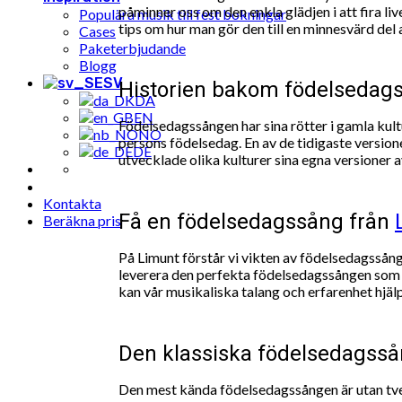
påminner oss om den enkla glädjen i att fira li
Populära musik till fest bokningar
tips om hur man gör den till en minnesvärd del
Cases
Paketerbjudande
Blogg
SV
Historien bakom födelsedag
DA
EN
Födelsedagssången har sina rötter i gamla kultu
NO
persons födelsedag. En av de tidigaste versio
DE
utvecklade olika kulturer sina egna versioner 
Kontakta
Få en födelsedagssång från
Beräkna pris
På Limunt förstår vi vikten av födelsedagssång
leverera den perfekta födelsedagssången som pas
kan vår musikaliska talang och erfarenhet hjälp
Den klassiska födelsedagss
Den mest kända födelsedagssången är utan tvek