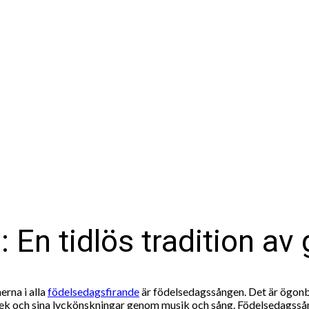
En tidlös tradition av
erna i alla
födelsedagsfirande
är födelsedagssången. Det är ögonbl
ek och sina lyckönskningar genom musik och sång. Födelsedagssånge