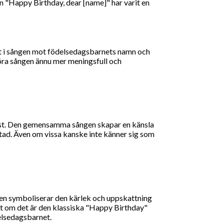
n "Happy Birthday, dear [name]" har varit en
net i sången mot födelsedagsbarnets namn och
göra sången ännu mer meningsfull och
lust. Den gemensamma sången skapar en känsla
tad. Även om vissa kanske inte känner sig som
 Den symboliserar den kärlek och uppskattning
ett om det är den klassiska "Happy Birthday"
delsedagsbarnet.