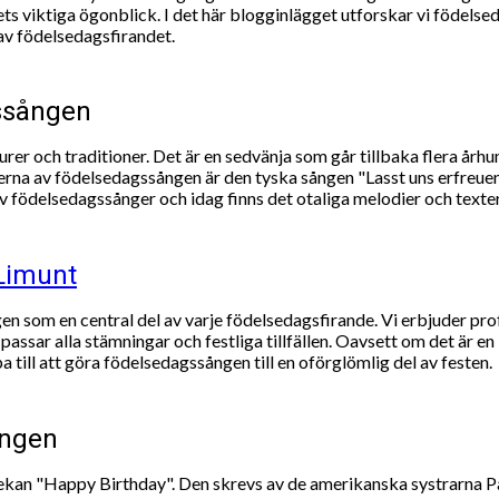
vets viktiga ögonblick. I det här blogginlägget utforskar vi födels
 av födelsedagsfirandet.
ssången
rer och traditioner. Det är en sedvänja som går tillbaka flera århu
nerna av födelsedagssången är den tyska sången "Lasst uns erfreue
av födelsedagssånger och idag finns det otaliga melodier och texte
Limunt
en som en central del av varje födelsedagsfirande. Vi erbjuder pro
sar alla stämningar och festliga tillfällen. Oavsett om det är en 
a till att göra födelsedagssången till en oförglömlig del av festen.
ången
an "Happy Birthday". Den skrevs av de amerikanska systrarna Patt