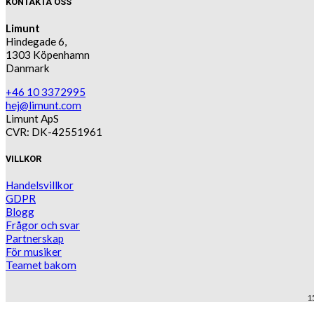
KONTAKTA OSS
Limunt
Hindegade 6,
1303 Köpenhamn
Danmark
+46 10 3372995
hej@limunt.com
Limunt ApS
CVR: DK-42551961
VILLKOR
Handelsvillkor
GDPR
Blogg
Frågor och svar
Partnerskap
För musiker
Teamet bakom
1