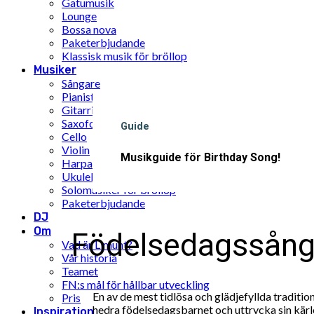
Gatumusik
Lounge
Bossa nova
Paketerbjudande
Klassisk musik för bröllop
Musiker
Sångare
Pianist
Gitarrist
Saxofon
Guide
Cello
Violin
Musikguide för Birthday Song!
Harpa
Ukulele
Solomusiker för bröllop
Paketerbjudande
DJ
Om
Födelsedagssång: 
Vad är Limunt?
Vår historia
Teamet
FN:s mål för hållbar utveckling
En av de mest tidlösa och glädjefyllda tradition
Pris
hedra födelsedagsbarnet och uttrycka sin kärl
Inspiration