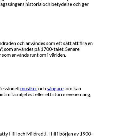
edagssångens historia och betydelse och ger
ndraden och användes som ett sätt att fira en
n", som användes på 1700-talet. Senare
r som används runt om i världen.
fessionell
musiker
och
sångare
som kan
intim familjefest eller ett större evenemang,
y Hill och Mildred J. Hill i början av 1900-