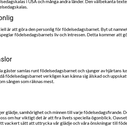
delsedagskalas i USA och många andra länder. Den välbekanta texte
delsedagskalas.
onlig
ciell är att göra den personlig för födelsedagsbarnet. Byt ut nam
om speglar födelsedagsbarnets liv och intressen. Detta kommer att 
slor
la gäster samlas runt födelsedagsbarnet och sjunger av hjärtans 
d då födelsedagsbarnet verkligen kan känna sig älskad och uppskat
akom sången som räknas mest.
ger glädje, samhörighet och minnen till varje födelsedagsfirande.
ss om hur viktigt det är att fira livets speciella ögonblick. Oavs
tt vackert sätt att uttrycka vår glädje och våra önskningar till fö